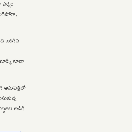
 వర్షం
రిగిపోగా,
్కడ జరిగిన
ాష్కీ కూడా
గి ఆసుపత్రిలో
ుసుకున్న
్థితిని అడిగి