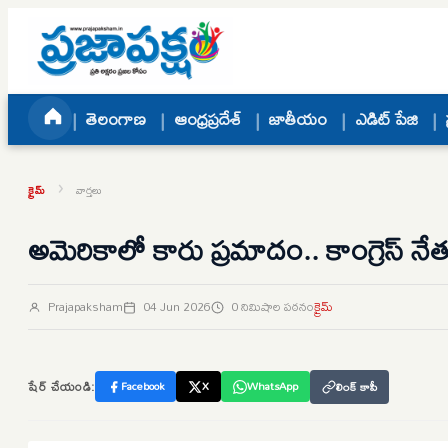
Skip to content
తెలంగాణ
ఆంధ్రప్రదేశ్
జాతీయం
ఎడిట్ పేజి
›
క్రైమ్
వార్తలు
అమెరికాలో కారు ప్రమాదం.. కాంగ్రెస్ 
Prajapaksham
04 Jun 2026
0 నిమిషాల పఠనం
క్రైమ్
షేర్ చేయండి:
Facebook
X
WhatsApp
లింక్ కాపీ