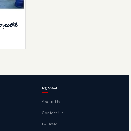
్కూలులోనే
సంప్రదించండి
About Us
Contact Us
E-Paper