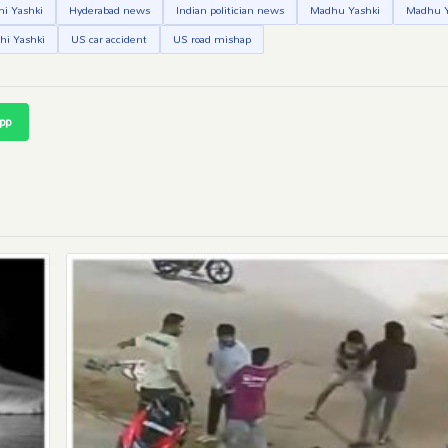
hi Yashki
Hyderabad news
Indian politician news
Madhu Yashki
Madhu Y
hi Yashki
US car accident
US road mishap
pp