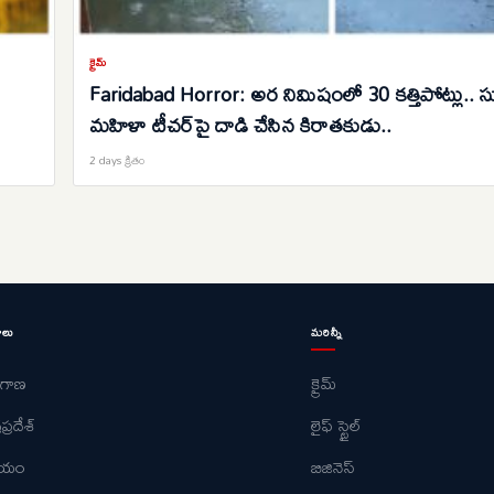
క్రైమ్
Faridabad Horror: అర నిమిషంలో 30 కత్తిపోట్లు.. స
మహిళా టీచర్‌పై దాడి చేసిన కిరాతకుడు..
2 days క్రితం
ాలు
మరిన్నీ
ంగాణ
క్రైమ్
ప్రదేశ్
లైఫ్ స్టైల్
ీయం
బిజినెస్