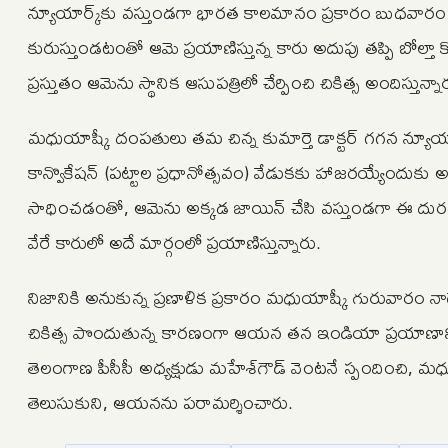
న్యూయార్క్‌కు వస్తుండగా భారత కాలమానం ప్రకారం బుధవా
కురుస్తుండటంతో ఆమె ప్రయాణిస్తున్న కారు అదుపు తప్పి బోల్తా 
ప్రస్తుతం ఆమెను స్థానిక ఆసుపత్రిలో చేర్పించి చికిత్స అందిస్తున్నా
మధుయాష్కీ దంపతులు తమ చిన్న కుమార్తె డాక్టర్‌ గగన న్యూయార్క
కాన్వొకేషన్‌ (పట్టాల ప్రధానోత్సవం) వేడుకకు హాజరయ్యేందుకు అమె
సాధించడంతో, ఆమెను అక్కడ జాయిన్‌ చేసి వస్తుండగా ఈ 
వేరే కారులో అదే మార్గంలో ప్రయాణిస్తున్నారు.
నిజానికి అనుకున్న ప్రణాళిక ప్రకారం మధుయాష్కీ గురువారం నాడే
చికిత్స పొందుతున్న కారణంగా ఆయన తన ఇండియా ప్రయాణాన్ని 
తెలంగాణ పీసీసీ అధ్యక్షుడు మహేశ్‌గౌడ్‌ వెంటనే స్పందించి, మధుయా
తెలుసుకుని, ఆయనను పరామర్శించారు.