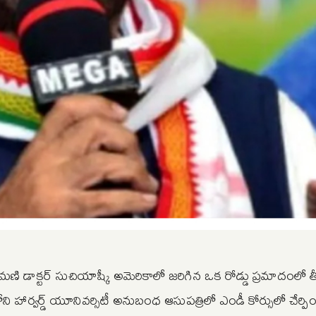
ీమణి డాక్టర్‌ సుచియాష్కీ అమెరికాలో జరిగిన ఒక రోడ్డు ప్రమాదంలో తీ
ని హార్వర్డ్‌ యూనివర్సిటీ అనుబంధ ఆసుపత్రిలో ఎండీ కోర్సులో చేర్పించ