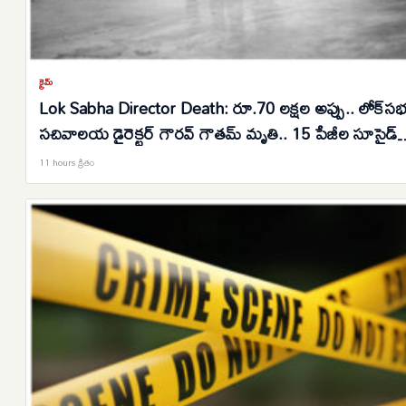
క్రైమ్
Lok Sabha Director Death: రూ.70 లక్షల అప్పు.. లోక్‌స
సచివాలయ డైరెక్టర్ గౌరవ్ గౌతమ్ మృతి.. 15 పేజీల సూసైడ్
నోట్..
11 hours క్రితం