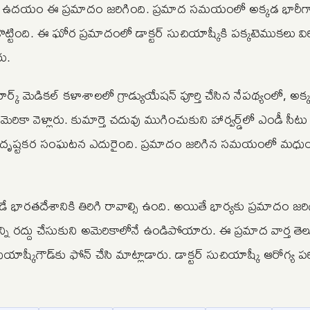
రం ఉదయం ఈ ప్రమాదం జరిగింది. ప్రమాద సమయంలో అక్కడ భారీగా
కొట్టింది. ఈ ఘోర ప్రమాదంలో డాక్టర్‌ సుచియాష్కీకి పక్కటెముకలు వి
రు.
్‌ మెడికల్‌ కళాశాలలో గ్రాడ్యుయేషన్‌ పూర్తి చేసిన నేపథ్యంలో, అక
రికా వెళ్లారు. కుమార్తె చదువు ముగించుకుని హార్వర్డ్‌లో ఎండీ సీటు
దురదృష్టకర సంఘటన ఎదురైంది. ప్రమాదం జరిగిన సమయంలో మధుయ
 భారతదేశానికి తిరిగి రావాల్సి ఉంది. అయితే భార్యకు ప్రమాదం జరి
రద్దు చేసుకుని అమెరికాలోనే ఉండిపోయారు. ఈ ప్రమాద వార్త తెల
ష్కీగౌడ్‌కు ఫోన్‌ చేసి మాట్లాడారు. డాక్టర్ సుచియాష్కీ ఆరోగ్య పరిస