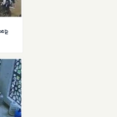
ందిపై