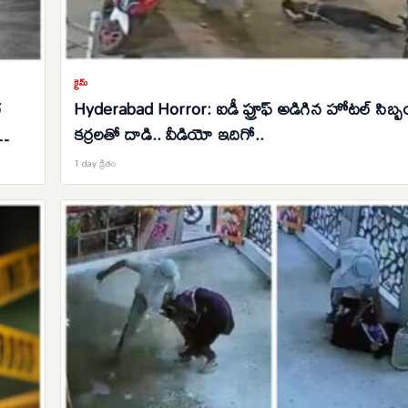
క్రైమ్
భ
Hyderabad Horror: ఐడీ ప్రూఫ్ అడిగిన హోటల్ సిబ్బ
కర్రలతో దాడి.. వీడియో ఇదిగో..
1 day క్రితం