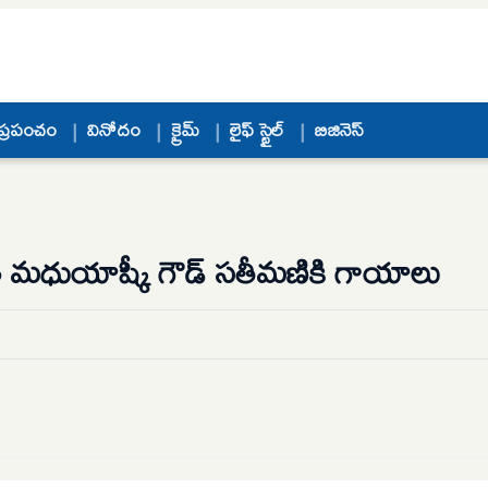
ప్రపంచం
వినోదం
క్రైమ్
లైఫ్ స్టైల్
బిజినెస్
నేత మధుయాష్కీ గౌడ్ సతీమణికి గాయాలు