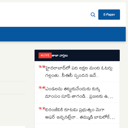
E-Paper
తాజా వార్తలు
LIVE
హైదరాబాద్‌లో పది లక్షల మంది ఓటర్లు
18:58
గల్లంతు..సీఈసీ స్పందన ఇదే..
ఎండలను తట్టుకునేందుకు కుక్క
18:46
మాంసం సూప్ తాగండి.. ప్రజలకు ఉత్తర
కొరియా సంచలన సూచన..
చిరంజీవికి కూటమి ప్రభుత్వం మెగా
18:30
ఆఫర్ ఇచ్చినట్లేనా.. తమ్ముడి బాటలోకే
అన్న కూడా వస్తున్నారా..