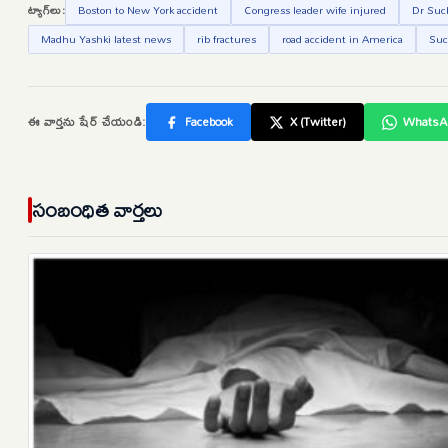
ట్యాగ్‌లు:
Boston to New York accident
Congress leader wife injured
Dr Suc
Madhu Yashki latest news
rib fractures
road accident in America
Suc
ఈ వార్తను షేర్ చేయండి:
Facebook
X (Twitter)
WhatsA
సంబంధిత వార్తలు