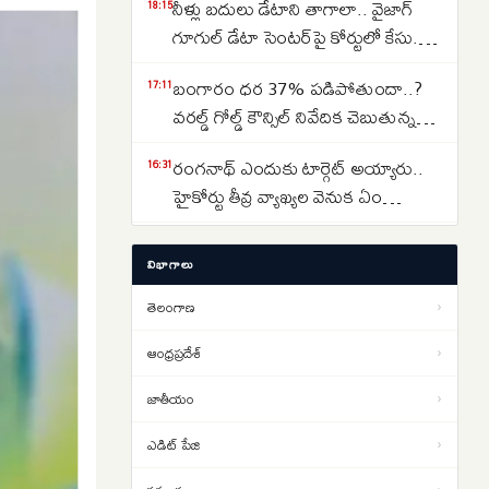
నీళ్లు బదులు డేటాని తాగాలా.. వైజాగ్
18:15
గూగుల్ డేటా సెంటర్‌పై కోర్టులో కేసు..
ఎవరేశారంటే..
బంగారం ధర 37% పడిపోతుందా..?
17:11
వరల్డ్ గోల్డ్ కౌన్సిల్ నివేదిక చెబుతున్న
సంచలన విషయాలు ఇవే…
రంగనాథ్ ఎందుకు టార్గెట్ అయ్యారు..
16:31
హైకోర్టు తీవ్ర వ్యాఖ్యల వెనుక ఏం
జరిగింది?
తెలంగాణలో రూ. 40 వేల కోట్ల రైల్వే
14:37
విభాగాలు
ప్రాజెక్టులు ఫాస్ట్ ట్రాక్.. కాని ఒకటే
సమస్య..అదేంటంటే..
తెలంగాణ
›
క్షుద్ర పూజలకు బలయ్యేదెవరు..
13:58
మూఢనమ్మకాల మధ్య వేడెక్కిన
ఆంధ్రప్రదేశ్
›
తెలంగాణ రాజకీయాలు..
జాతీయం
›
Real Estate: హైదరాబాద్ రియల్
12:30
ఎస్టేట్ చూపు వరంగల్ హైవే వైపు…
ఎడిట్ పేజి
›
బీబీనగర్, ఉప్పల్ కారిడార్ వైపు
Lok Sabha Director Death: రూ.70
11:24