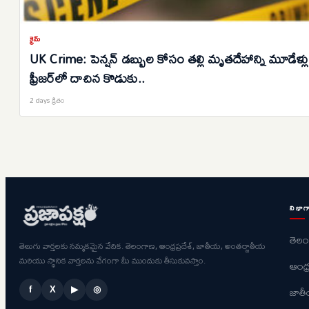
క్రైమ్
UK Crime: పెన్షన్ డబ్బుల కోసం తల్లి మృతదేహాన్ని మూడేళ్లు
ఫ్రీజర్‌లో దాచిన కొడుకు..
2 days క్రితం
విభాగ
తెల
తెలుగు వార్తలకు నమ్మకమైన వేదిక. తెలంగాణ, ఆంధ్రప్రదేశ్, జాతీయ, అంతర్జాతీయ
మరియు స్థానిక వార్తలను వేగంగా మీ ముందుకు తీసుకువస్తాం.
ఆంధ్ర
జాత
f
X
▶
◎