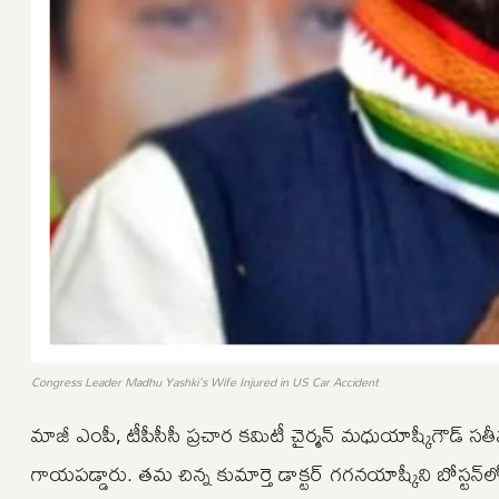
Congress Leader Madhu Yashki's Wife Injured in US Car Accident
మాజీ ఎంపీ, టీపీసీసీ ప్రచార కమిటీ చైర్మన్‌ మధుయాష్కీగౌడ్‌ సత
గాయపడ్డారు. తమ చిన్న కుమార్తె డాక్టర్‌ గగనయాష్కీని బోస్టన్‌లో