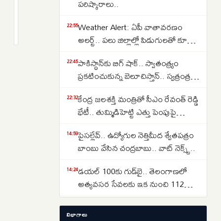
కారు
పరిష్కారాలు..
ప్రమాదం..
2
Weather Alert: ఏపీ వాతావరణం
కాంగ్రెస్
months
22:55
క్రితం
అలర్ట్.. పలు జిల్లాల్లో పిడుగులతో కూడిన
నేత
వర్షాలు కురిసే అవకాశం.. APSDMA
మధుయాష్కీ
పాకిస్థాన్‌కు బిగ్ షాక్.. స్వాతంత్య్రం
22:45
హెచ్చరిక..
గౌడ్
ప్రకటించుకున్న బెలూచిస్తాన్.. స్వత్రంత్ర
సతీమణికి
దేశం కాగలదా..
గాయాలు
కేంద్ర జలశక్తి మంత్రితో సీఎం రేవంత్ రెడ్డి
22:32
భేటీ.. తుమ్మిడిహెట్టి ఎత్తు పెంపుపై
మహారాష్ట్రతో చర్చలకు విజ్ఞప్తి
పైసల్లేవ్.. ఉద్యోగుల నెత్తిమీద శ్వేతపత్రం
14:59
బాంబు వేసిన చంద్రబాబు.. వాట్ నెక్స్ట్..
డయల్ 100కు గుడ్‌బై.. తెలంగాణలో
14:24
అత్యవసర సేవలకు ఇక నుంచి 112
మాత్రమే
20 నిమిషాల్లో ఏడు పేలుళ్లు.. దుబాయ్
14:01
విభాగాలు
జెబెల్ అలీలో వరుస పేలుళ్లు.. యెమెన్