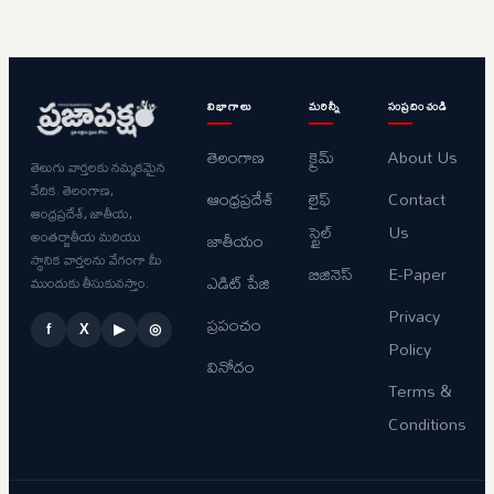
విభాగాలు
మరిన్నీ
సంప్రదించండి
తెలంగాణ
క్రైమ్
About Us
తెలుగు వార్తలకు నమ్మకమైన
వేదిక. తెలంగాణ,
ఆంధ్రప్రదేశ్
లైఫ్
Contact
ఆంధ్రప్రదేశ్, జాతీయ,
స్టైల్
Us
అంతర్జాతీయ మరియు
జాతీయం
స్థానిక వార్తలను వేగంగా మీ
బిజినెస్
E-Paper
ఎడిట్ పేజి
ముందుకు తీసుకువస్తాం.
Privacy
ప్రపంచం
f
X
▶
◎
Policy
వినోదం
Terms &
Conditions