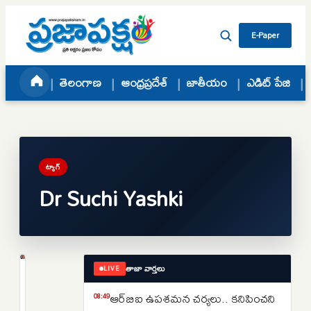
Skip to content
E-Paper
తెలంగాణ
ఆంధ్రప్రదేశ్
జాతీయం
ఎడిట్ పేజి
ట్యాగ్
Dr Suchi Yashki
తాజా వార్తలు
LIVE
క్రైమ్
అమెరికాలో
ఆర్‌బిఐ ఉపశమన చర్యలు.. కనిపించని
08:49