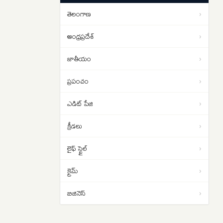
క్షిపణి దాడి అనుమానాలు!
తెలంగాణ
›
Hyderabad Horror: ఐడీ ప్రూఫ్ అడిగిన
12:14
హోటల్ సిబ్బందిపై కర్రలతో దాడి..
ఆంధ్రప్రదేశ్
›
వీడియో ఇదిగో..
జాతీయం
›
ప్రపంచం
›
ఎడిట్ పేజి
›
క్రీడలు
›
లైఫ్ స్టైల్
›
క్రైమ్
›
బిజినెస్
›