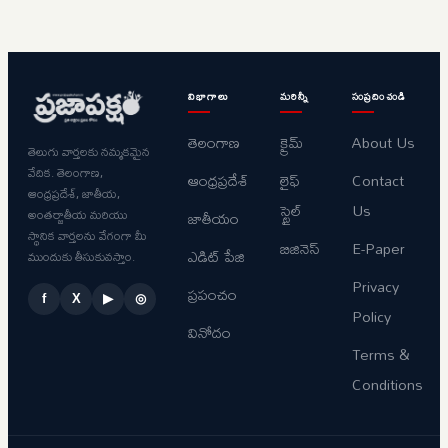
విభాగాలు
మరిన్నీ
సంప్రదించండి
తెలంగాణ
క్రైమ్
About Us
తెలుగు వార్తలకు నమ్మకమైన
వేదిక. తెలంగాణ,
ఆంధ్రప్రదేశ్
లైఫ్
Contact
ఆంధ్రప్రదేశ్, జాతీయ,
స్టైల్
Us
అంతర్జాతీయ మరియు
జాతీయం
స్థానిక వార్తలను వేగంగా మీ
బిజినెస్
E-Paper
ఎడిట్ పేజి
ముందుకు తీసుకువస్తాం.
Privacy
ప్రపంచం
f
X
▶
◎
Policy
వినోదం
Terms &
Conditions