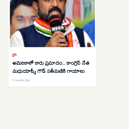
క్రైమ్
అమెరికాలో కారు ప్రమాదం.. కాంగ్రెస్ నేత
మధుయాష్కీ గౌడ్ సతీమణికి గాయాలు
2 months క్రితం