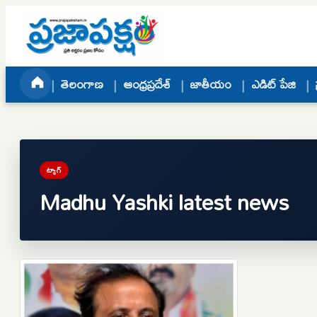
Skip to content
తెలంగాణ
ఆంధ్రప్రదేశ్
జాతీయం
ఎడిట్ పేజి
ట్యాగ్
Madhu Yashki latest news