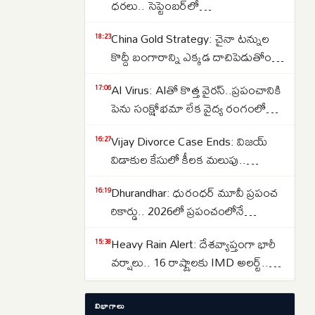
ధరలు.. సెప్టెంబర్‌లో
పెరుగుతాయా..తగ్గుతాయా..
China Gold Strategy: చైనా టన్నుల
18:23
కొద్దీ బంగారాన్ని ఎక్కడ దాచిపెడుతోందో
తెలుసా.. డ్రాగన్ కంట్రీ గోల్డ్ రిజర్వ్‌ల
AI Virus: AIతో కొత్త వైరస్‌..ప్రపంచానికి
17:06
వెనుక అసలు కథ ఇదే..
పెను సంక్షోభమా లేక వైద్య రంగంలో
విప్లవమా.. తలలు పట్టుకుంటున్న
Vijay Divorce Case Ends: విజయ్
16:27
శాస్త్రవేత్తలు..
విడాకుల కేసులో కీలక మలుపు..
పిటిషన్‌ను వెనక్కి తీసుకున్న
Dhurandhar: ధురంధర్ మూవీ ప్రపంచ
16:19
సంగీత..కేసును కొట్టివేసిన కోర్టు
రికార్డు.. 2026లో ప్రపంచంలోనే
అత్యధికంగా వీక్షించిన నాన్-ఇంగ్లీష్
Heavy Rain Alert: దేశవ్యాప్తంగా భారీ
15:38
చిత్రంగా హిస్టరీ క్రియేట్..
వర్షాలు.. 16 రాష్ట్రాలకు IMD అలర్ట్..
ఒడిశా-కేరళకు రెడ్ వార్నింగ్.. దక్షిణాది
Lost Important Documents? ఆధార్,
15:29
రాష్ట్రాల్లో ఉరుములతో కూడిన వానలు..
విభాగాలు
పాన్, పాస్‌పోర్ట్, ఓటర్ ఐడి లేదా డ్రైవింగ్