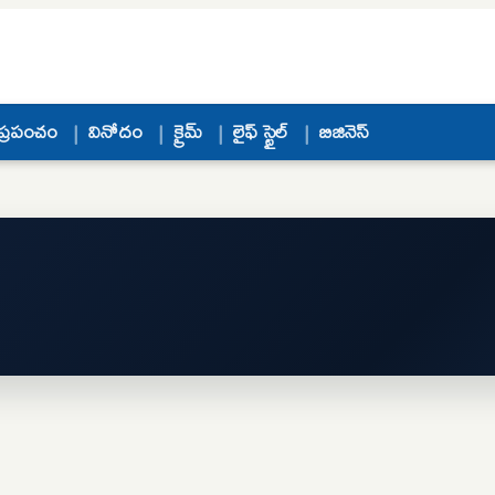
ప్రపంచం
వినోదం
క్రైమ్
లైఫ్ స్టైల్
బిజినెస్