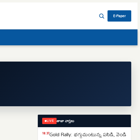
E-Paper
తాజా వార్తలు
LIVE
Gold Rally: భగ్గుమంటున్న పసిడి, వెండి
18:37