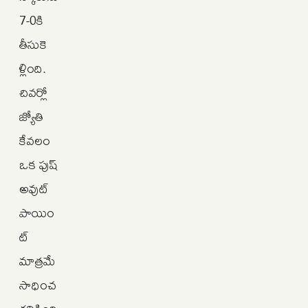
7-0కి
తీసుకె
ళ్లింది.
చివర్లో
జ్యోతి
కేవలం
ఒక పుష్
అవుట్
పాయిం
ట్
మాత్రమే
సాధించ