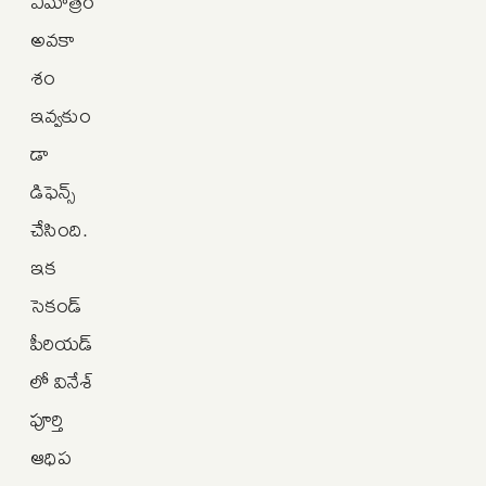
ఏమాత్రం
అవకా
శం
ఇవ్వకుం
డా
డిఫెన్స్
చేసింది.
ఇక
సెకండ్
పీరియడ్‌
లో వినేశ్
పూర్తి
ఆధిప