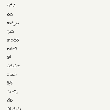
వినేశ్
తన
అద్భుత
మైన
కౌంటర్
అటాక్‌
తో
వరుసగా
రెండు
క్విక్
మూవ్స్
చేసి
స్కోరును