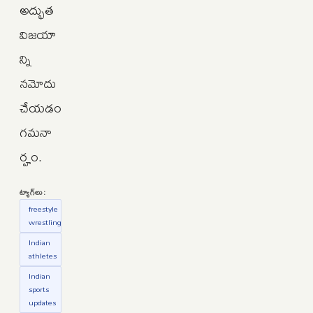
అద్భుత
విజయా
న్ని
నమోదు
చేయడం
గమనా
ర్హం.
ట్యాగ్‌లు:
freestyle
wrestling
Indian
athletes
Indian
sports
updates