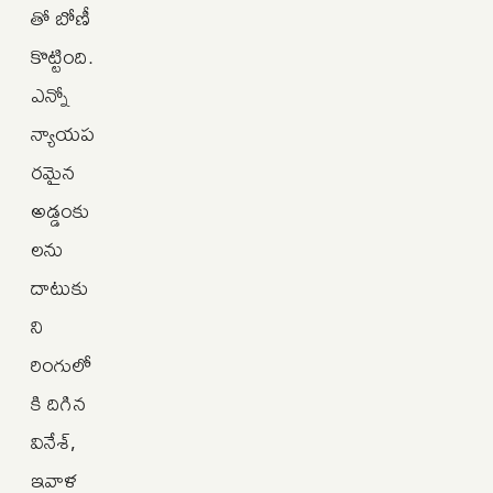
తో బోణీ
కొట్టింది.
ఎన్నో
న్యాయప
రమైన
అడ్డంకు
లను
దాటుకు
ని
రింగులో
కి దిగిన
వినేశ్,
ఇవాళ