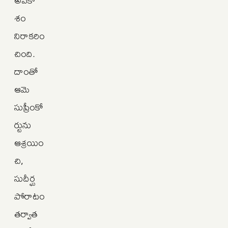
శం
నిరాకరిం
చింది.
దాంతో
ఆమె
సుప్రీంకో
ర్టును
ఆశ్రయిం
చి,
సుదీర్ఘ
పోరాటం
తర్వాత