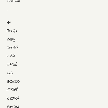
గలిగింది
.
ఈ
గెలుపు
ఉత్సా
హంతో
వినేశ్
పోగట్
తన
తదుపరి
బౌట్‌లో
నిషూతో
తలపడ