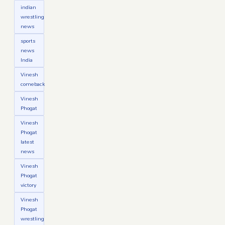
indian
wrestling
news
sports
news
India
Vinesh
comeback
Vinesh
Phogat
Vinesh
Phogat
latest
news
Vinesh
Phogat
victory
Vinesh
Phogat
wrestling