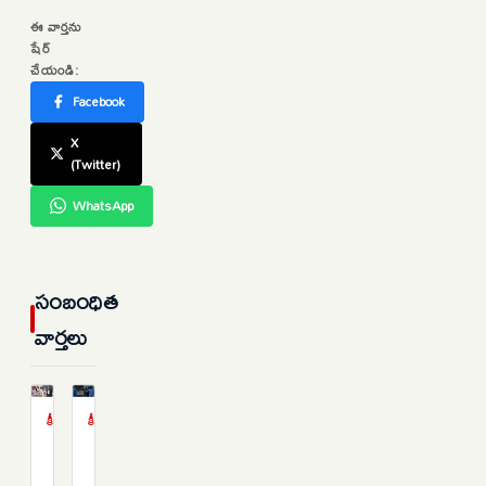
ఈ వార్తను
షేర్
చేయండి:
Facebook
X
(Twitter)
WhatsApp
సంబంధిత
వార్తలు
క్రీడలు
క్రీడలు
కొడుకును
వైభవ్
కోల్పోయిన
సూర్యవంశీ