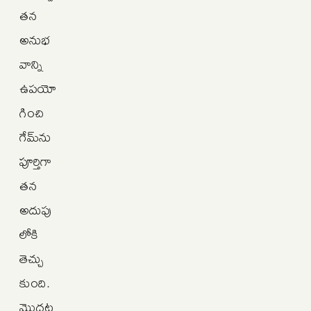
తన
అనుభ
వాన్ని
ఉపయో
గించి
గేమ్‌ను
పూర్తిగా
తన
అదుపు
లోకి
తెచ్చు
కుంది.
మొదట