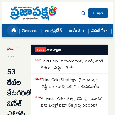
Skip to content
E-Paper
తెలంగాణ
ఆంధ్రప్రదేశ్
జాతీయం
ఎడిట్ పేజి
›
క్రీడలు
తాజా వార్తలు
LIVE
వార్తలు
Gold Rally: భగ్గుమంటున్న పసిడి, వెండి
18:37
ధరలు.. సెప్టెంబర్‌లో
53
పెరుగుతాయా..తగ్గుతాయా..
కేజీల
China Gold Strategy: చైనా టన్నుల
18:23
కొద్దీ బంగారాన్ని ఎక్కడ దాచిపెడుతోందో
కేట‌గిరీలో..
తెలుసా.. డ్రాగన్ కంట్రీ గోల్డ్ రిజర్వ్‌ల
AI Virus: AIతో కొత్త వైరస్‌..ప్రపంచానికి
17:06
వెనుక అసలు కథ ఇదే..
వినేశ్
పెను సంక్షోభమా లేక వైద్య రంగంలో
పోగ‌ట్
విప్లవమా.. తలలు పట్టుకుంటున్న