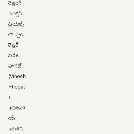
రెజ్లింగ్
సెలక్షన్
ట్రయల్స్‌
లో స్టార్
రెజ్లర్
వినేశ్
పోగట్
(Vinesh
Phogat
)
అదిరిపో
యే
ఆటతీరు