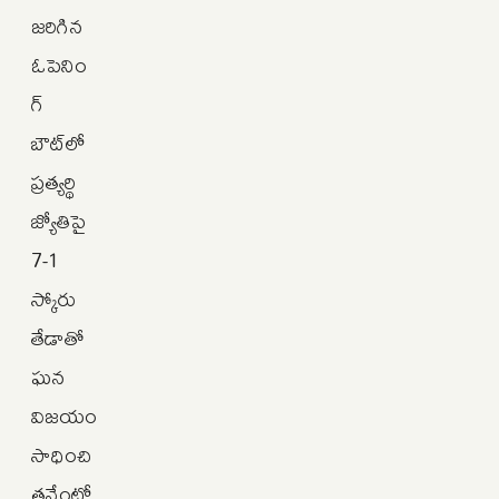
జరిగిన
ఓపెనిం
గ్
బౌట్‌లో
ప్రత్యర్థి
జ్యోతిపై
7-1
స్కోరు
తేడాతో
ఘన
విజయం
సాధించి
తనేంటో