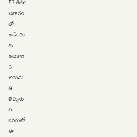
53 కేజీల
విభాగం
లో
ఆడేందు
కు
అధికారి
క
అనుమ
తి
తెచ్చుకు
ని
రింగులో
ఈ