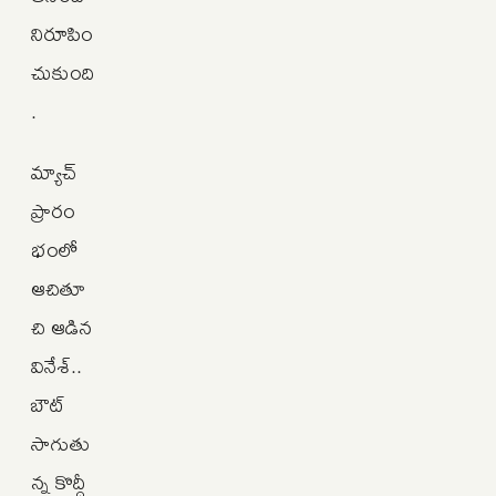
నిరూపిం
చుకుంది
.
మ్యాచ్
ప్రారం
భంలో
ఆచితూ
చి ఆడిన
వినేశ్..
బౌట్
సాగుతు
న్న కొద్దీ