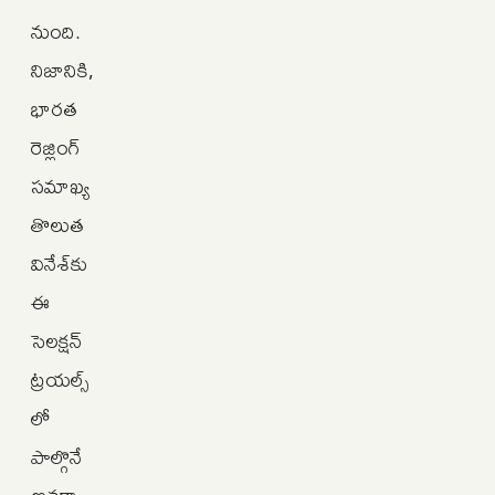
నుంది.
నిజానికి,
భారత
రెజ్లింగ్
సమాఖ్య
తొలుత
వినేశ్‌కు
ఈ
సెలక్షన్
ట్రయల్స్‌
లో
పాల్గొనే
అవకా