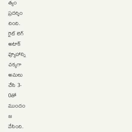
త్యం
ప్రదర్శిం
చింది.
రైట్ లెగ్
అటాక్
వ్యూహాన్ని
చక్కగా
అమలు
చేసి 3-
0తో
ముందం
జ
వేసింది.