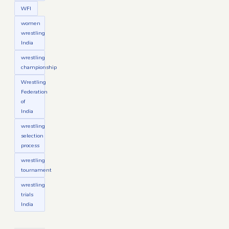
WFI
women
wrestling
India
wrestling
championship
Wrestling
Federation
of
India
wrestling
selection
process
wrestling
tournament
wrestling
trials
India