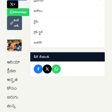
ప్రపంచం
›
X
విద్యార్థుల నిరసనలు తీవ్రతరం…
వినోదం
›
WhatsApp
లఖింపూర్ హింసాకాండ కేసులో.. ఆశిష్
13:06
లింక్
క్రైమ్
›
మిశ్రా బెయిల్ షరతుల సడలింపునకు
కాపీ
‘సుప్రీం’ నో
లైఫ్ స్టైల్
›
తెహెల్కా పత్రిక మాజీ సంపాదకుడికి
12:45
10ఏళ్ల కఠిన కారాగార శిక్ష… బాంబే
బిజినెస్
›
హైకోర్టు తీర్పు
షేర్ చేయండి
ఆసియా
క్రీడల
అర్హత
కోసం
జరుగు
తున్న