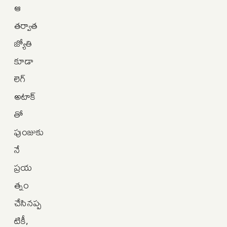
ఆ
తర్వాత
జ్యోతి
కూడా
లెగ్
అటాక్‌
తో
పుంజుకు
నే
ప్రయ
త్నం
చేసినప్ప
టికీ,