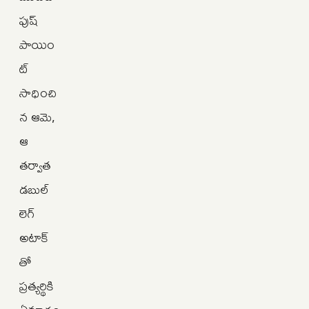
పుష్
పాయిం
ట్
సాధించి
న ఆమె,
ఆ
తర్వాత
డబుల్
లెగ్
అటాక్‌
తో
ప్రత్యర్థికి