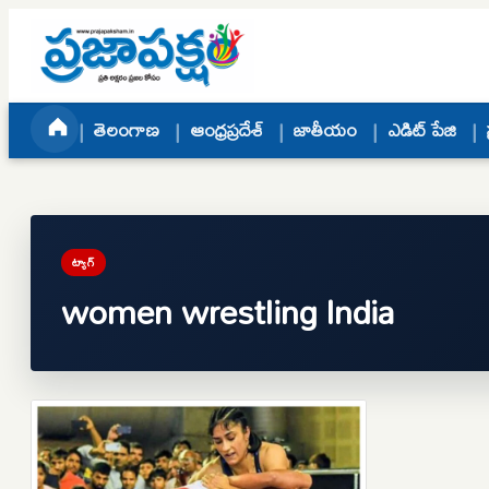
Skip to content
తెలంగాణ
ఆంధ్రప్రదేశ్
జాతీయం
ఎడిట్ పేజి
ట్యాగ్
women wrestling India