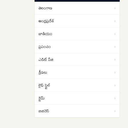
సమస్య..అదేంటంటే..
తెలంగాణ
›
క్షుద్ర పూజలకు బలయ్యేదెవరు..
13:58
మూఢనమ్మకాల మధ్య వేడెక్కిన
ఆంధ్రప్రదేశ్
›
తెలంగాణ రాజకీయాలు..
జాతీయం
›
ప్రపంచం
›
ఎడిట్ పేజి
›
క్రీడలు
›
లైఫ్ స్టైల్
›
క్రైమ్
›
బిజినెస్
›