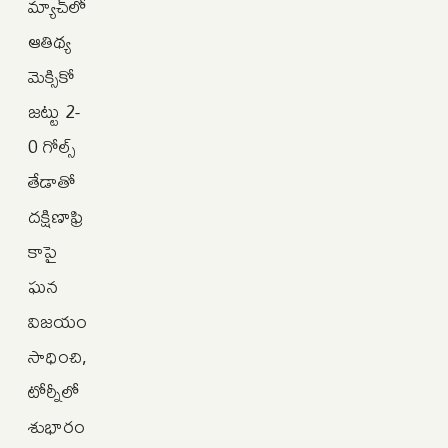
మ్యాచ్‌లో
ఆతిథ్య
మెక్సికో
జట్టు 2-
0 గోల్స్
తేడాతో
దక్షిణాఫ్రి
కాపై
ఘన
విజయం
సాధించి,
టోర్నీలో
శుభారం