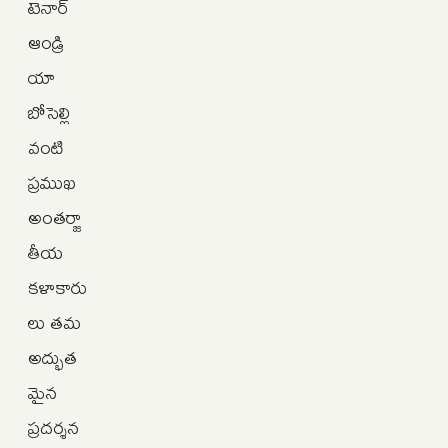
టెనార్
ఆండ్రి
యా
బోసెల్లి
వంటి
ప్రముఖ
అంతర్జా
తీయ
కళాకారు
లు తమ
అద్భుత
మైన
ప్రదర్శన