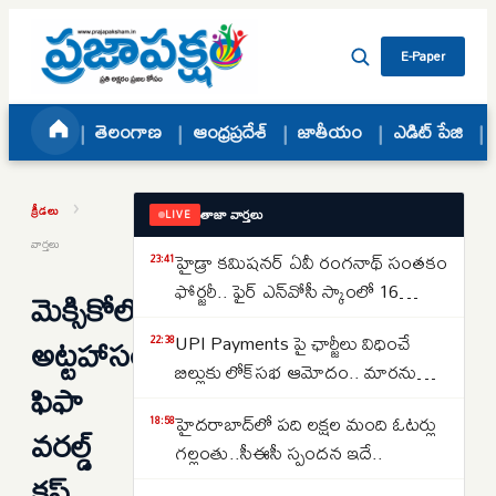
Skip to content
E-Paper
తెలంగాణ
ఆంధ్రప్రదేశ్
జాతీయం
ఎడిట్ పేజి
›
క్రీడలు
తాజా వార్తలు
LIVE
వార్తలు
హైడ్రా కమిషనర్ ఏవీ రంగనాథ్ సంతకం
23:41
ఫోర్జరీ.. ఫైర్ ఎన్‌వోసీ స్కాంలో 16
మెక్సికోలో
జూనియర్ కాలేజీలు
అట్టహాసంగా
UPI Payments పై ఛార్జీలు విధించే
22:38
బిల్లుకు లోక్‌సభ ఆమోదం.. మారనున్న
ఫిఫా
చెల్లింపుల విధానం
హైదరాబాద్‌లో పది లక్షల మంది ఓటర్లు
18:58
వరల్డ్
గల్లంతు..సీఈసీ స్పందన ఇదే..
కప్