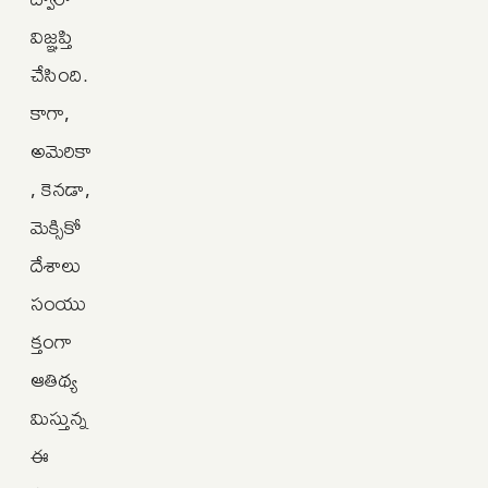
విజ్ఞప్తి
చేసింది.
కాగా,
అమెరికా
, కెనడా,
మెక్సికో
దేశాలు
సంయు
క్తంగా
ఆతిథ్య
మిస్తున్న
ఈ