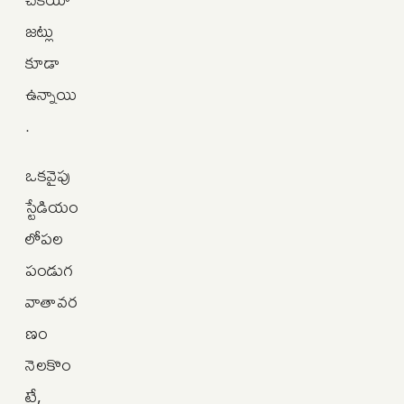
జట్లు
కూడా
ఉన్నాయి
.
ఒకవైపు
స్టేడియం
లోపల
పండుగ
వాతావర
ణం
నెలకొం
టే,