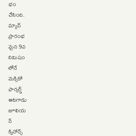
భం
చేసింది.
మ్యాచ్
ప్రారంభ
మైన 9వ
నిమిషం
లోనే
మెక్సికో
ఫార్వర్డ్
ఆటగాడు
జూలియ
న్
క్వినోన్స్