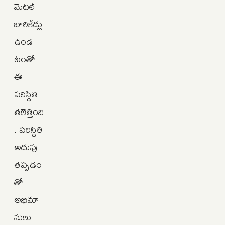
మెటల్
బారికేడ్లు
ఉండ
టంతో
ఈ
పరిస్థితి
తలెత్తింది
. పరిస్థితి
అదుపు
తప్పడం
తో
అభిమా
నులు