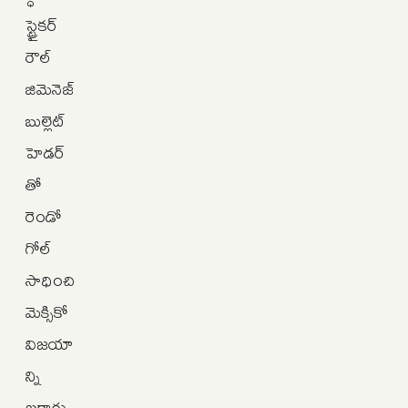
స్ట్రైకర్
రౌల్
జిమెనెజ్
బుల్లెట్
హెడర్‌
తో
రెండో
గోల్
సాధించి
మెక్సికో
విజయా
న్ని
ఖరారు