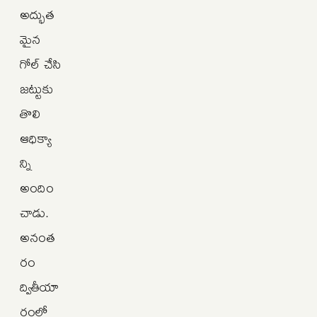
అద్భుత
మైన
గోల్ చేసి
జట్టుకు
తొలి
ఆధిక్యా
న్ని
అందిం
చాడు.
అనంత
రం
ద్వితీయా
ర్ధంలో