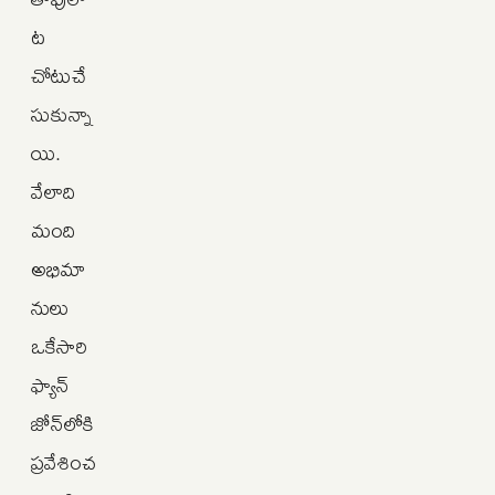
ట
చోటుచే
సుకున్నా
యి.
వేలాది
మంది
అభిమా
నులు
ఒకేసారి
ఫ్యాన్
జోన్‌లోకి
ప్రవేశించ