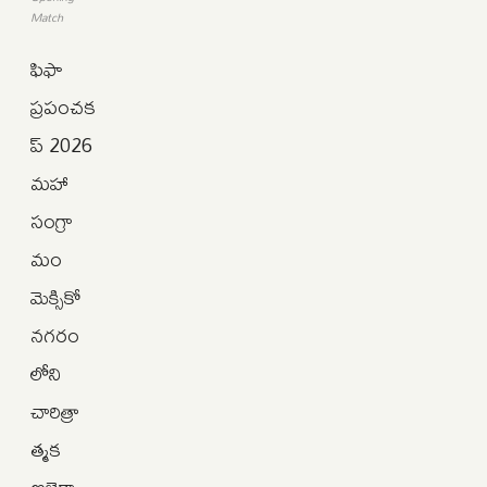
Match
ఫిఫా
ప్రపంచక
ప్ 2026
మహా
సంగ్రా
మం
మెక్సికో
నగరం
లోని
చారిత్రా
త్మక
అజ్టెకా