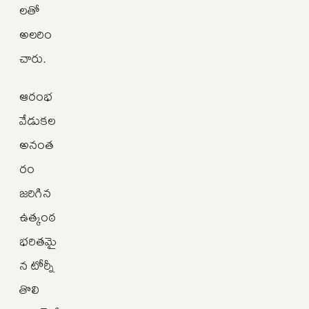
లతో
అలరిం
చారు.
ఆరంభ
వేడుకల
అనంత
రం
జరిగిన
ఉత్కంఠ
భరితమై
న టోర్నీ
తొలి