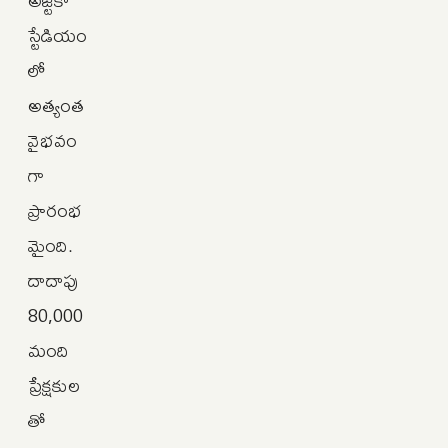
స్టేడియం
లో
అత్యంత
వైభవం
గా
ప్రారంభ
మైంది.
దాదాపు
80,000
మంది
ప్రేక్షకుల
తో