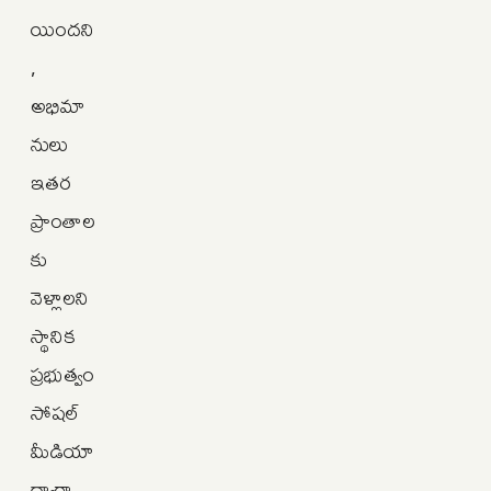
యిందని
,
అభిమా
నులు
ఇతర
ప్రాంతాల
కు
వెళ్లాలని
స్థానిక
ప్రభుత్వం
సోషల్
మీడియా
ద్వారా