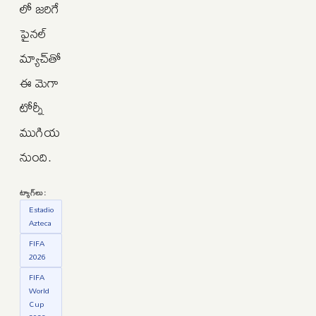
లో జరిగే
ఫైనల్
మ్యాచ్‌తో
ఈ మెగా
టోర్నీ
ముగియ
నుంది.
ట్యాగ్‌లు:
Estadio
Azteca
FIFA
2026
FIFA
World
Cup