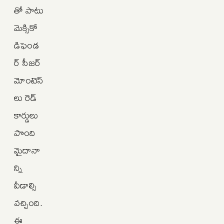
తో పాటు
మెక్సికో
డిఫెండ
ర్ సీజర్
మోంటెస్‌
లు రెడ్
కార్డులు
పొంది
మైదానా
న్ని
వీడాల్సి
వచ్చింది.
ఈ