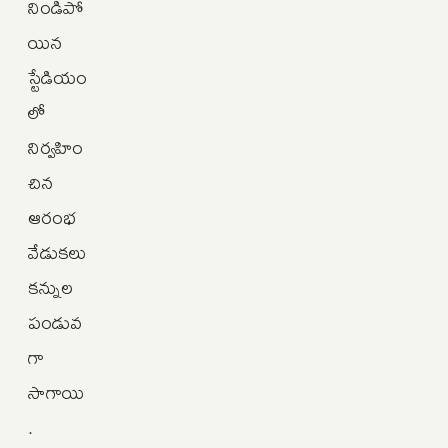
నిండిపో
యిన
స్టేడియం
లో
నిర్వహిం
చిన
ఆరంభ
వేడుకలు
కన్నుల
పండువ
గా
సాగాయి
.