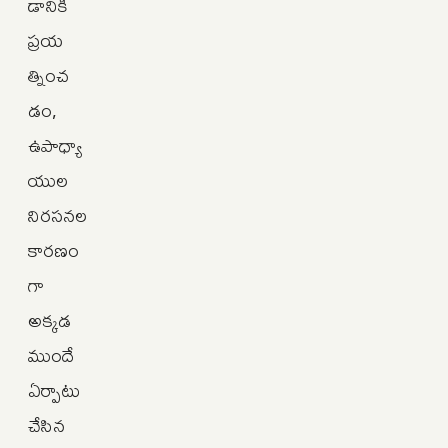
డానికి
ప్రయ
త్నించ
డం,
ఉపాధ్యా
యుల
నిరసనల
కారణం
గా
అక్కడ
ముందే
ఏర్పాటు
చేసిన