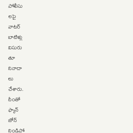
పోలీసు
లపై
వాటర్
బాటిళ్లు
విసురు
తూ
నినాదా
లు
చేశారు.
దీంతో
ఫ్యాన్
జోన్
నిండిపో