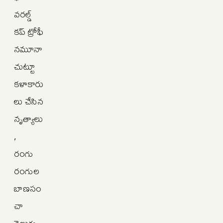
వరల్డ్
కప్ ట్రోఫీ
నమూనా
చుట్టూ
కళాకారు
లు చేసిన
నృత్యాలు
,
రంగు
రంగుల
బాణసం
చా
వెలుగు