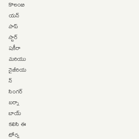
కొలంబి
యన్
పాప్
స్టార్
షకీరా
మరియు
నైజీరియ
న్
సింగర్
బర్నా
బాయ్
కలిసి ఈ
టోర్న