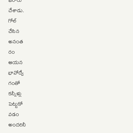
చేశాడు.
గోల్
చేసిన
అనంత
రం
ఆయన
భావోద్వే
గంతో
కన్నీళ్లు
పెట్టుకో
వడం
అందరినీ