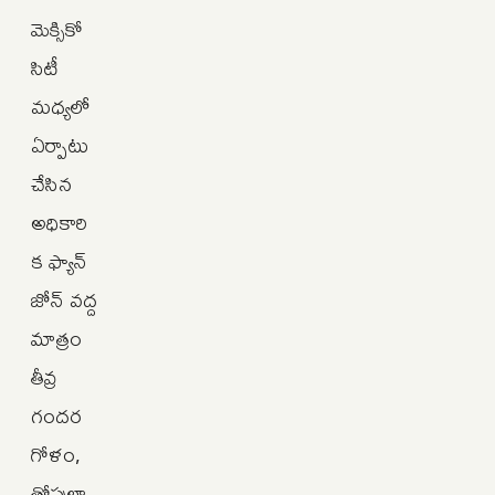
మెక్సికో
సిటీ
మధ్యలో
ఏర్పాటు
చేసిన
అధికారి
క ఫ్యాన్
జోన్ వద్ద
మాత్రం
తీవ్ర
గందర
గోళం,
తోపులా