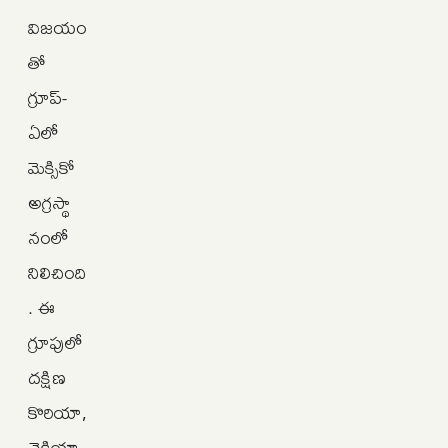
విజయం
తో
గ్రూప్-
ఏలో
మెక్సికో
అగ్రస్థా
నంలో
నిలిచింది
. ఈ
గ్రూపులో
దక్షిణ
కొరియా,
చెకియా