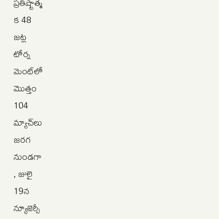
ప్రతిష్టాత్మ
క 48
జట్ల
టోర్న
మెంట్‌లో
మొత్తం
104
మ్యాచ్‌లు
జరగ
నుండగా
, జులై
19న
న్యూజెర్సీ