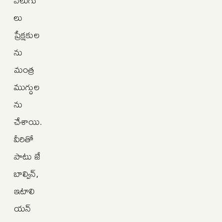
లు
ప్రేక్షకుల
ను
మంత్ర
ముగ్ధుల
ను
చేశాయి.
వీరితో
పాటు జే
బాల్విన్,
ఇటాలి
యన్