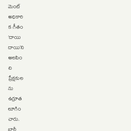
మెంట్
అధికారి
క గీతం
‘దాయి
దాయి’ని
ఆలపిం
చి
ప్రేక్షకుల
ను
ఉర్రూత
లూగిం
చారు.
భారీ