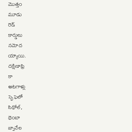
మొత్తం
మూడు
రెడ్
కార్డులు
నమోద
య్యాయి.
దక్షిణాఫ్రి
కా
ఆటగాళ్లు
స్ఫెఫెలో
సిథోల్,
థెంబా
జ్వానేల