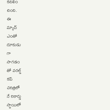
కదిలిం
చింది.
ఈ
మ్యాచ్
ఎంతో
దూకుడు
గా
సాగడం
తో వరల్డ్
కప్
చరిత్రలో
నే రికార్డు
స్థాయిలో