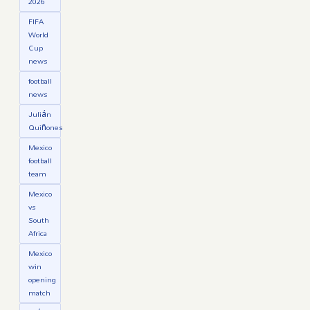
2026
FIFA
World
Cup
news
football
news
Julián
Quiñones
Mexico
football
team
Mexico
vs
South
Africa
Mexico
win
opening
match