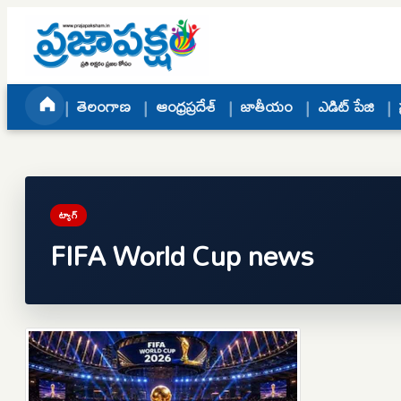
Skip to content
తెలంగాణ
ఆంధ్రప్రదేశ్
జాతీయం
ఎడిట్ పేజి
ట్యాగ్
FIFA World Cup news