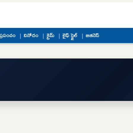
ప్రపంచం
వినోదం
క్రైమ్
లైఫ్ స్టైల్
బిజినెస్