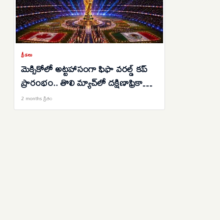
క్రీడలు
మెక్సికోలో అట్టహాసంగా ఫిఫా వరల్డ్ కప్
ప్రారంభం.. తొలి మ్యాచ్‌లో దక్షిణాఫ్రికాపై
మెక్సికో గెలుపు..
2 months క్రితం