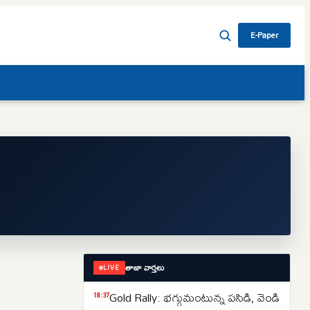
E-Paper
తాజా వార్తలు
LIVE
Gold Rally: భగ్గుమంటున్న పసిడి, వెండి
18:37