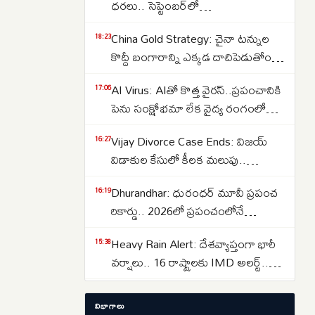
ధరలు.. సెప్టెంబర్‌లో
పెరుగుతాయా..తగ్గుతాయా..
China Gold Strategy: చైనా టన్నుల
18:23
కొద్దీ బంగారాన్ని ఎక్కడ దాచిపెడుతోందో
తెలుసా.. డ్రాగన్ కంట్రీ గోల్డ్ రిజర్వ్‌ల
AI Virus: AIతో కొత్త వైరస్‌..ప్రపంచానికి
17:06
వెనుక అసలు కథ ఇదే..
పెను సంక్షోభమా లేక వైద్య రంగంలో
విప్లవమా.. తలలు పట్టుకుంటున్న
Vijay Divorce Case Ends: విజయ్
16:27
శాస్త్రవేత్తలు..
విడాకుల కేసులో కీలక మలుపు..
పిటిషన్‌ను వెనక్కి తీసుకున్న
Dhurandhar: ధురంధర్ మూవీ ప్రపంచ
16:19
సంగీత..కేసును కొట్టివేసిన కోర్టు
రికార్డు.. 2026లో ప్రపంచంలోనే
అత్యధికంగా వీక్షించిన నాన్-ఇంగ్లీష్
Heavy Rain Alert: దేశవ్యాప్తంగా భారీ
15:38
చిత్రంగా హిస్టరీ క్రియేట్..
వర్షాలు.. 16 రాష్ట్రాలకు IMD అలర్ట్..
ఒడిశా-కేరళకు రెడ్ వార్నింగ్.. దక్షిణాది
Lost Important Documents? ఆధార్,
15:29
రాష్ట్రాల్లో ఉరుములతో కూడిన వానలు..
విభాగాలు
పాన్, పాస్‌పోర్ట్, ఓటర్ ఐడి లేదా డ్రైవింగ్