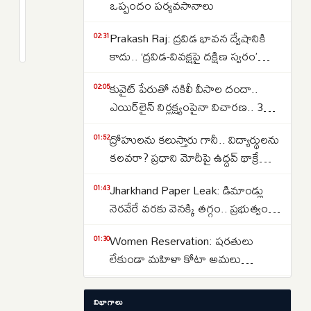
అట్టహాసంగా
ఒప్పందం పర్యవసానాలు
ఫిఫా
2
Prakash Raj: ద్రవిడ భావన ద్వేషానికి
వరల్డ్
months
02:31
క్రితం
కాదు.. ‘ద్రవిడ-వివక్షపై దక్షిణ స్వరం’
కప్
పుస్తకావిష్కరణ సభలో ప్రకాష్ రాజ్
ప్రారంభం..
కువైట్ పేరుతో నకిలీ వీసాల దందా..
02:05
తొలి
ఎయిర్‌లైన్ నిర్లక్ష్యంపైనా విచారణ.. 39
మ్యాచ్‌లో
మందిపై కేసు
దక్షిణాఫ్రికాపై
ద్రోహులను కలుస్తారు గానీ.. విద్యార్థులను
01:52
మెక్సికో
కలవరా? ప్రధాని మోదీపై ఉద్ధవ్ థాక్రే
గెలుపు..
మండిపాటు
Jharkhand Paper Leak: డిమాండ్లు
01:43
నెరవేరే వరకు వెనక్కి తగ్గం.. ప్రభుత్వంతో
చర్చలు విఫలం
Women Reservation: షరతులు
01:30
లేకుండా మహిళా కోటా అమలు
చేయాలి.. రాహుల్ గాంధీ డిమాండ్
Strait of Hormuz: హోర్ముజ్ జలసంధిని
01:13
విభాగాలు
తెరవాలంటే ఇరాన్‌తో ట్రంప్ రాజీ