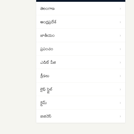
పడాల్సిందే
తెలంగాణ
›
ఇరాన్ యుద్ధం నుంచి బయటపడదాం..
01:02
ట్రంప్‌కు సెంట్కామ్ అధిపతి డాన్ కెయిన్
ఆంధ్రప్రదేశ్
›
సలహా
జాతీయం
›
ప్రపంచం
›
ఎడిట్ పేజి
›
క్రీడలు
›
లైఫ్ స్టైల్
›
క్రైమ్
›
బిజినెస్
›