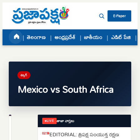
Skip to content
E-Paper
తెలంగాణ
ఆంధ్రప్రదేశ్
జాతీయం
ఎడిట్ పేజి
ట్యాగ్
Mexico vs South Africa
తాజా వార్తలు
LIVE
క్రీడలు
మెక్సికోలో
EDITORIAL: త్రిపక్ష సంయుక్త రక్షణ
02:58