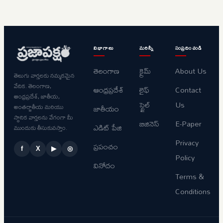
విభాగాలు
మరిన్నీ
సంప్రదించండి
తెలంగాణ
క్రైమ్
About Us
తెలుగు వార్తలకు నమ్మకమైన
వేదిక. తెలంగాణ,
ఆంధ్రప్రదేశ్
లైఫ్
Contact
ఆంధ్రప్రదేశ్, జాతీయ,
స్టైల్
Us
అంతర్జాతీయ మరియు
జాతీయం
స్థానిక వార్తలను వేగంగా మీ
బిజినెస్
E-Paper
ఎడిట్ పేజి
ముందుకు తీసుకువస్తాం.
Privacy
ప్రపంచం
f
X
▶
◎
Policy
వినోదం
Terms &
Conditions