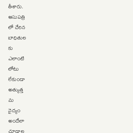
తీశారు.
ఆసుపత్రి
లో చేరిన
బాధితుల
కు
ఎలాంటి
లోటు
లేకుండా
అత్యుత్త
మ
వైద్యం
అందేలా
చూడాల