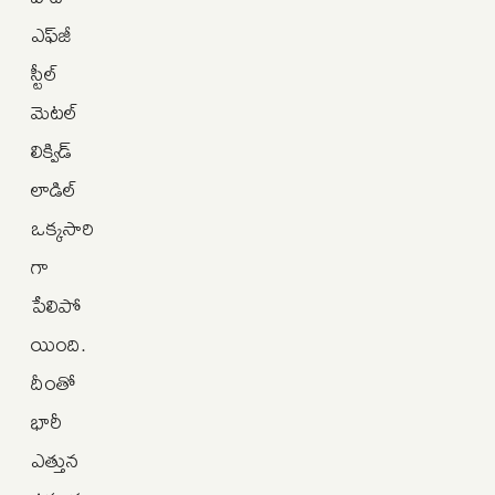
ఎఫ్‌జీ
స్టీల్‌
మెటల్‌
లిక్విడ్‌
లాడిల్‌
ఒక్కసారి
గా
పేలిపో
యింది.
దీంతో
భారీ
ఎత్తున