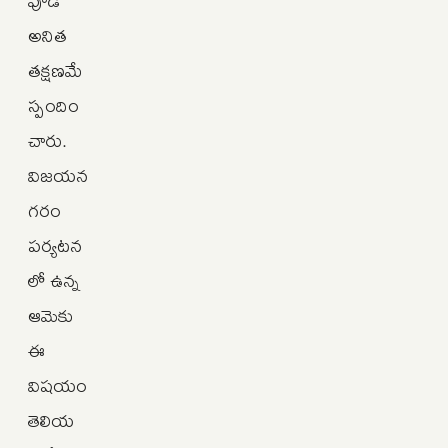
అనిత
తక్షణమే
స్పందిం
చారు.
విజయన
గరం
పర్యటన
లో ఉన్న
ఆమెకు
ఈ
విషయం
తెలియ