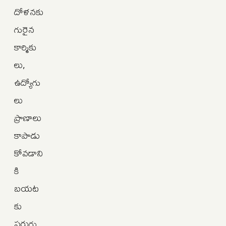
దోళనకు
గురైన
కార్మికు
లు,
ఉద్యోగు
లు
ప్రాణాలు
కాపాడు
కోవడాని
కి
బయట
కు
పరుగు