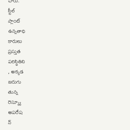
చారు.
స్టీల్‌
ప్లాంట్
ఉన్నతాధి
కారులు
ప్రస్తుత
పరిస్థితిని
, అక్కడ
జరుగు
తున్న
రెస్క్యూ
ఆపరేష
న్