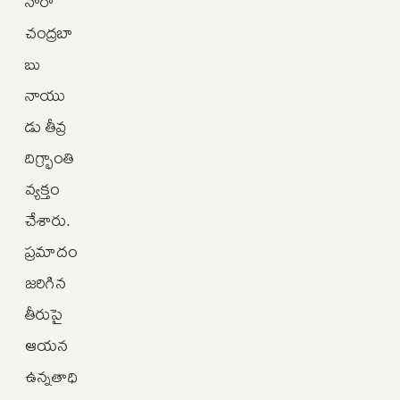
నారా
చంద్రబా
బు
నాయు
డు తీవ్ర
దిగ్భ్రాంతి
వ్యక్తం
చేశారు.
ప్రమాదం
జరిగిన
తీరుపై
ఆయన
ఉన్నతాధి