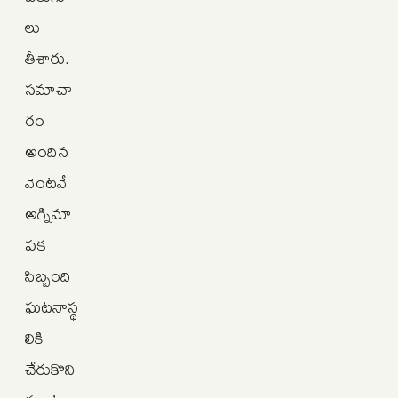
లు
తీశారు.
సమాచా
రం
అందిన
వెంటనే
అగ్నిమా
పక
సిబ్బంది
ఘటనాస్థ
లికి
చేరుకొని