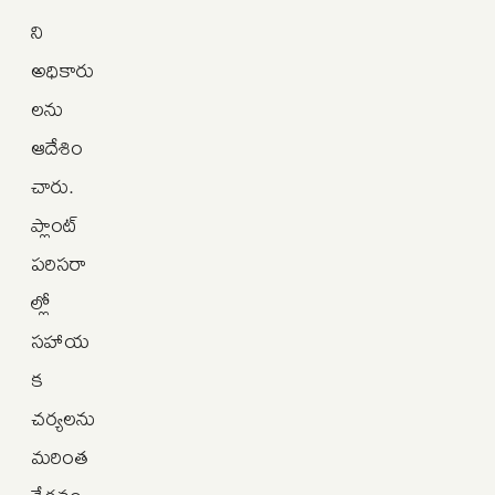
ని
అధికారు
లను
ఆదేశిం
చారు.
ప్లాంట్
పరిసరా
ల్లో
సహాయ
క
చర్యలను
మరింత
వేగవం