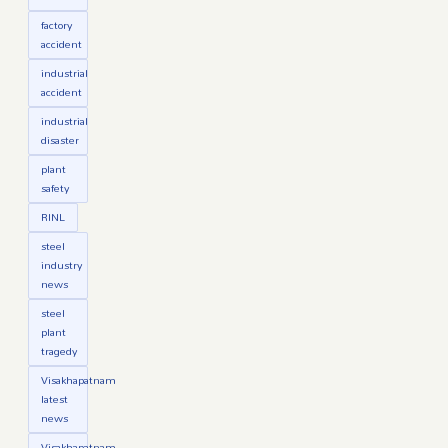
factory
accident
industrial
accident
industrial
disaster
plant
safety
RINL
steel
industry
news
steel
plant
tragedy
Visakhapatnam
latest
news
Visakhapatnam