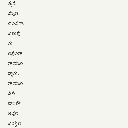
క్కడే
మృతి
చెందగా,
పలువు
రు
తీవ్రంగా
గాయప
డ్డారు.
గాయప
డిన
వారిలో
ఇద్దరి
పరిస్థితి