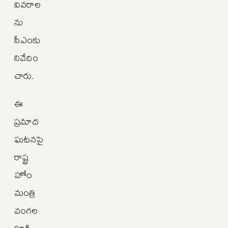
వివరాల
ను
సీఎంకు
నివేదిం
చారు.
ఈ
ప్రమాద
ఘటనపై
రాష్ట్ర
హోం
మంత్రి
వంగల
పూడి