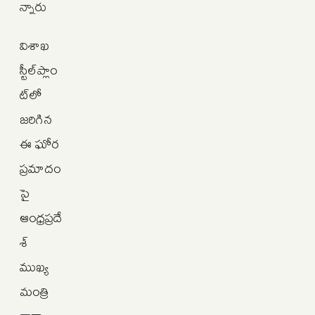
న్నారు
విశాఖ
స్టీల్‌ప్లాం
ట్‌లో
జరిగిన
ఈ ఘోర
ప్రమాదం
పై
ఆంధ్రప్రదే
శ్
ముఖ్య
మంత్రి