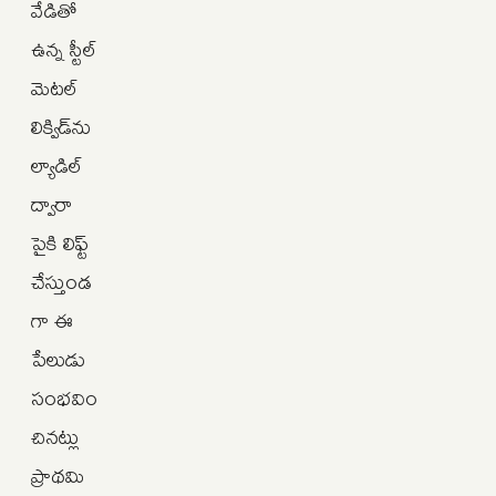
వేడితో
ఉన్న స్టీల్‌
మెటల్‌
లిక్విడ్‌ను
ల్యాడిల్‌
ద్వారా
పైకి లిఫ్ట్‌
చేస్తుండ
గా ఈ
పేలుడు
సంభవిం
చినట్లు
ప్రాథమి