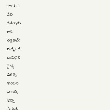
గాయప
డిన
క్షతగాత్రు
లకు
తక్షణమే
అత్యంత
మెరుగైన
వైద్య
చికిత్స
అందిం
చాలని,
అన్ని
ప్రభుత్వ