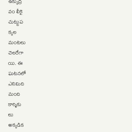
ఉక్కుద్ర
వం లీకై
చుట్టుప
క్కల
మంటలు
చెలరేగా
యి. ఈ
ఘటనలో
ఎనిమిది
మంది
కార్మికు
లు
అక్కడిక