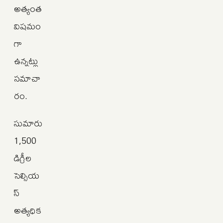
అత్యంత
విషమం
గా
ఉన్నట్లు
సమాచా
రం.
సుమారు
1,500
డిగ్రీల
సెల్సియ
స్
అత్యధిక