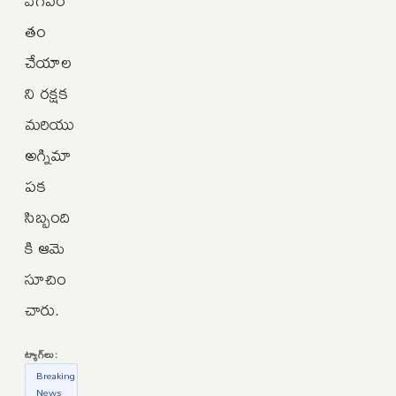
తం
చేయాల
ని రక్షక
మరియు
అగ్నిమా
పక
సిబ్బంది
కి ఆమె
సూచిం
చారు.
ట్యాగ్‌లు:
Breaking
News