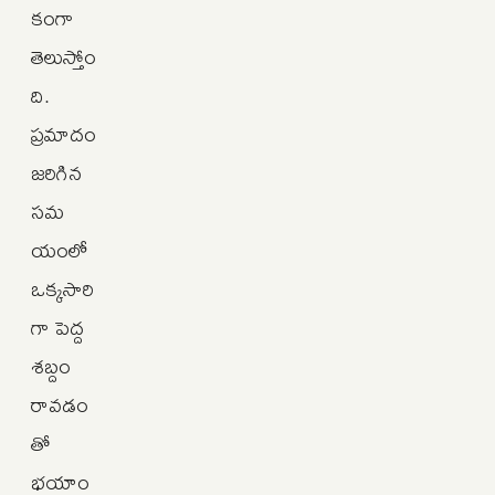
కంగా
తెలుస్తోం
ది.
ప్రమాదం
జరిగిన
సమ
యంలో
ఒక్కసారి
గా పెద్ద
శబ్దం
రావడం
తో
భయాం