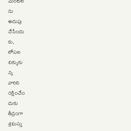
మంటల
ను
అదుపు
చేసేందు
కు,
లోపల
చిక్కుకు
న్న
వారిని
రక్షించేం
దుకు
తీవ్రంగా
శ్రమిస్తు