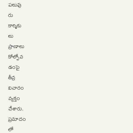
పలువు
రు
కార్మికు
లు
ప్రాణాలు
కోల్పోవ
డంపై
తీవ్ర
విచారం
వ్యక్తం
చేశారు.
ప్రమాదం
లో