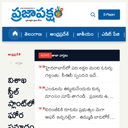
Skip to content
E-Paper
తెలంగాణ
ఆంధ్రప్రదేశ్
జాతీయం
ఎడిట్ పేజి
ఆంధ్రప్రదేశ్
తాజా వార్తలు
LIVE
›
వార్తలు
హైదరాబాద్‌లో పది లక్షల మంది ఓటర్లు
18:58
గల్లంతు..సీఈసీ స్పందన ఇదే..
విశాఖ
స్టీల్
ఎండలను తట్టుకునేందుకు కుక్క
18:46
మాంసం సూప్ తాగండి.. ప్రజలకు ఉత్తర
ప్లాంట్‌లో
కొరియా సంచలన సూచన..
చిరంజీవికి కూటమి ప్రభుత్వం మెగా
18:30
ఘోర
ఆఫర్ ఇచ్చినట్లేనా.. తమ్ముడి బాటలోకే
ప్రమాదం..
అన్న కూడా వస్తున్నారా..