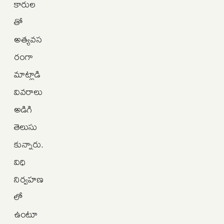
కారుల
తో
అత్యవస
రంగా
మాట్లాడి
వివరాలు
అడిగి
తెలుసు
కున్నారు.
విధి
నిర్వహణ
లో
ఉంటూ