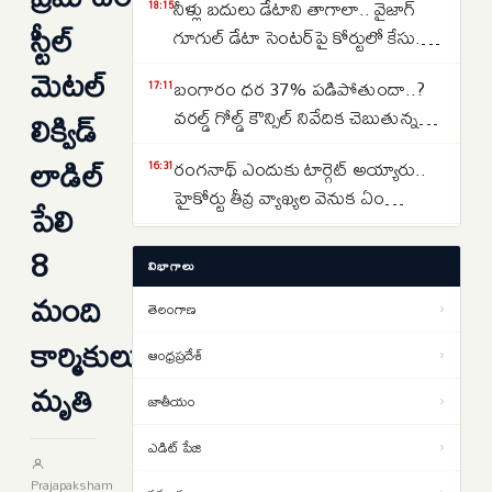
నీళ్లు బదులు డేటాని తాగాలా.. వైజాగ్
18:15
స్టీల్‌
గూగుల్ డేటా సెంటర్‌పై కోర్టులో కేసు..
ఎవరేశారంటే..
మెటల్‌
బంగారం ధర 37% పడిపోతుందా..?
17:11
లిక్విడ్‌
వరల్డ్ గోల్డ్ కౌన్సిల్ నివేదిక చెబుతున్న
సంచలన విషయాలు ఇవే…
లాడిల్‌
రంగనాథ్ ఎందుకు టార్గెట్ అయ్యారు..
16:31
హైకోర్టు తీవ్ర వ్యాఖ్యల వెనుక ఏం
పేలి
జరిగింది?
తెలంగాణలో రూ. 40 వేల కోట్ల రైల్వే
8
14:37
విభాగాలు
ప్రాజెక్టులు ఫాస్ట్ ట్రాక్.. కాని ఒకటే
మంది
సమస్య..అదేంటంటే..
తెలంగాణ
›
క్షుద్ర పూజలకు బలయ్యేదెవరు..
13:58
కార్మికులు
మూఢనమ్మకాల మధ్య వేడెక్కిన
ఆంధ్రప్రదేశ్
›
తెలంగాణ రాజకీయాలు..
మృతి
జాతీయం
›
Real Estate: హైదరాబాద్ రియల్
12:30
ఎస్టేట్ చూపు వరంగల్ హైవే వైపు…
ఎడిట్ పేజి
›
బీబీనగర్, ఉప్పల్ కారిడార్ వైపు
Prajapaksham
Lok Sabha Director Death: రూ.70
11:24