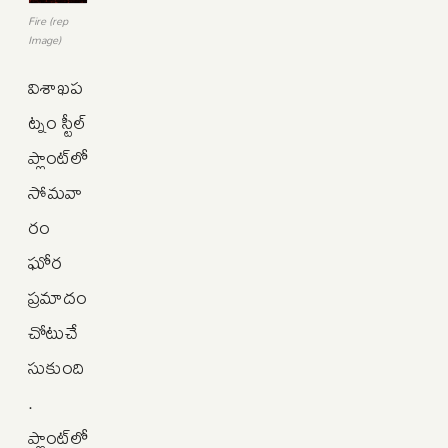
Fire (rep
Image)
విశాఖప
ట్నం స్టీల్‌
ప్లాంట్‌లో
సోమవా
రం
ఘోర
ప్రమాదం
చోటుచే
సుకుంది
.
ప్లాంట్‌లో