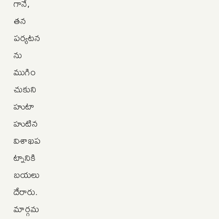
గానే,
తన
పర్యటన
ను
ముగిం
చుకుని
హుటా
హుటిన
విశాఖప
ట్నానికి
బయలు
దేరారు.
మార్గమ