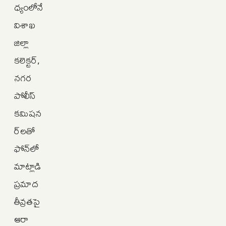
ధ్యంలోనే
విశాఖ
జిల్లా
కలెక్టర్,
నగర
పోలీస్
కమిషన
ర్‌లతో
ఫోన్‌లో
మాట్లాడి
ప్రమాద
తీవ్రతపై
ఆరా