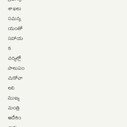
శాఖలు
సమన్వ
యంతో
సహాయ
క
చర్యల్లో
పాలుపం
చుకోవా
లని
ముఖ్య
మంత్రి
ఆదేశిం