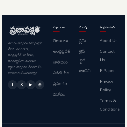
విభాగాలు
మరిన్నీ
సంప్రదించండి
తెలంగాణ
క్రైమ్
About Us
తెలుగు వార్తలకు నమ్మకమైన
వేదిక. తెలంగాణ,
ఆంధ్రప్రదేశ్
లైఫ్
Contact
ఆంధ్రప్రదేశ్, జాతీయ,
స్టైల్
Us
అంతర్జాతీయ మరియు
జాతీయం
స్థానిక వార్తలను వేగంగా మీ
బిజినెస్
E-Paper
ఎడిట్ పేజి
ముందుకు తీసుకువస్తాం.
Privacy
ప్రపంచం
f
X
▶
◎
Policy
వినోదం
Terms &
Conditions