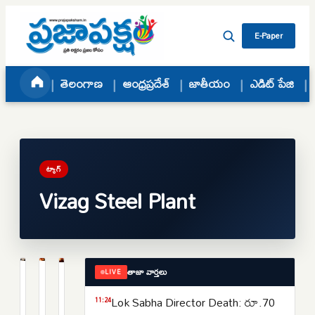
Skip to content
E-Paper
తెలంగాణ
ఆంధ్రప్రదేశ్
జాతీయం
ఎడిట్ పేజి
ట్యాగ్
Vizag Steel Plant
తాజా వార్తలు
LIVE
ఆంధ్రప్రదేశ్
ఆంధ్రప్రదేశ్
ఆంధ్రప్రదేశ్
వైజాగ్
విశాఖ
విశాఖ
Lok Sabha Director Death: రూ.70
11:24