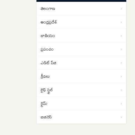
తెలంగాణ
›
ఆంధ్రప్రదేశ్
›
జాతీయం
›
ప్రపంచం
›
ఎడిట్ పేజి
›
క్రీడలు
›
లైఫ్ స్టైల్
›
క్రైమ్
›
బిజినెస్
›