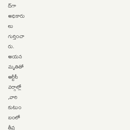
ద్‌గా
అధికారు
లు
గుర్తించా
రు.
ఆయన
మృతితో
ఆర్టీసీ
వర్గాల్లో
,వారి
కుటుం
బంలో
తీవ్ర