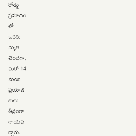
రోడ్డు
ప్రమాదం
లో
ఒకరు
మృతి
చెందగా,
మరో 14
మంది
ప్రయాణి
కులు
తీవ్రంగా
గాయప
డ్డారు.