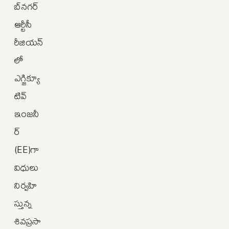
బ్‌నగర్‌
ఆర్టీసీ
రీజియన్‌
లో
ఎగ్జిక్యూ
టివ్
ఇంజనీ
ర్
(EE)గా
విధులు
నిర్వహి
స్తున్న
శివప్రసా