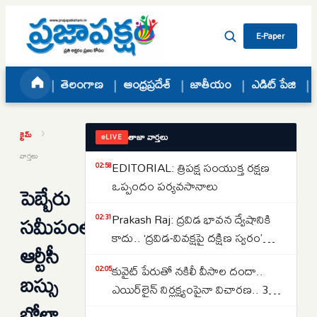
Skip to content
E-Paper
తెలంగాణ
ఆంధ్రప్రదేశ్
జాతీయం
ఎడిట్ పేజి
›
క్రైమ్
తాజా వార్తలు
LIVE
వార్తలు
EDITORIAL: త్రిపక్ష సంయుక్త రక్షణ
02:58
ఒప్పందం పర్యవసానాలు
పెబ్బేరు
సమీపంలో
Prakash Raj: ద్రవిడ భావన ద్వేషానికి
02:31
కాదు.. ‘ద్రవిడ-వివక్షపై దక్షిణ స్వరం’
ఆర్టీసీ
పుస్తకావిష్కరణ సభలో ప్రకాష్ రాజ్
కువైట్ పేరుతో నకిలీ వీసాల దందా..
02:05
బస్సు
ఎయిర్‌లైన్ నిర్లక్ష్యంపైనా విచారణ.. 39
బోల్తా..
మందిపై కేసు