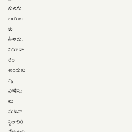
కులను
బయట
కు
తీశారు.
సమాచా
రం
అందుకు
న్న
పోలీసు
లు
ఘటనా
స్థలానికి
చేరుకుని