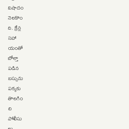
విషాదం
నెలకొం
ది. క్రేన్ల
సహా
యంతో
బోల్తా
పడిన
బస్సును
పక్కకు
తొలగిం
చి
పోలీసు
లు