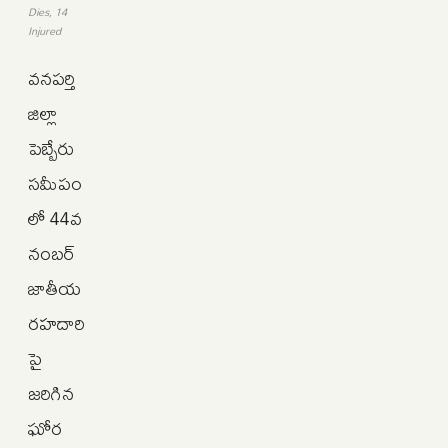
Dies, 14
Injured
వనపర్తి
జిల్లా
పెబ్బేరు
సమీపం
లో 44వ
నంబర్
జాతీయ
రహదారి
పై
జరిగిన
ఘోర