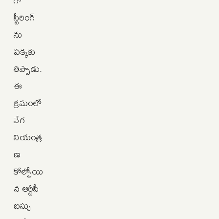
స్టీరింగ్‌
ను
పక్కకు
తిప్పాడు.
ఈ
క్రమంలో
వేగ
నియంత్ర
ణ
కోల్పోయి
న ఆర్టీసీ
బస్సు