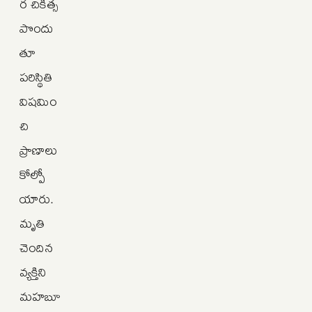
ర చికిత్స
పొందు
తూ
పరిస్థితి
విషమిం
చి
ప్రాణాలు
కోల్పో
యారు.
మృతి
చెందిన
వ్యక్తిని
మహబూ