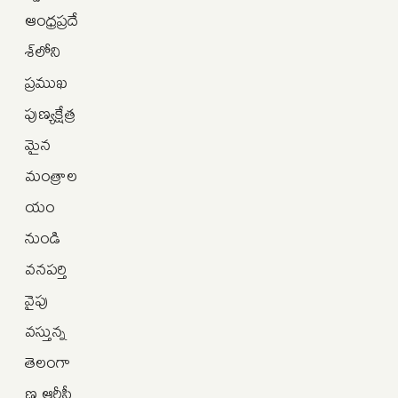
ఆంధ్రప్రదే
శ్‌లోని
ప్రముఖ
పుణ్యక్షేత్ర
మైన
మంత్రాల
యం
నుండి
వనపర్తి
వైపు
వస్తున్న
తెలంగా
ణ ఆర్టీసీ