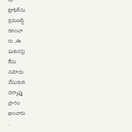
ట్రాఫిక్‌ను
క్రమబద్ధీ
కరించా
రు ,ఈ
ఘటనపై
కేసు
నమోదు
చేసుకుని
దర్యాప్తు
ప్రారం
భించారు
.