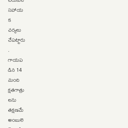
సహాయ
క
చర్యలు
చేపట్టారు
.
గాయప
డిన 14
మంది
క్షతగాత్రు
లను
తక్షణమే
అంబులె