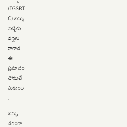
(TGSRT
C) బస్సు
పెబ్బేరు
వద్దకు
రాగానే
ఈ
ప్రమాదం
చోటుచే
సుకుంది
.
బస్సు
వేగంగా