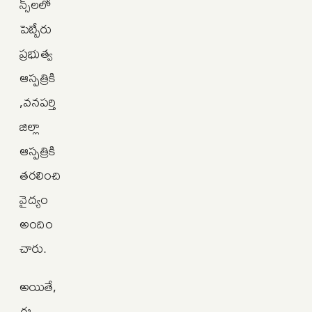
న్స్‌లలో
పెబ్బేరు
ప్రభుత్వ
ఆస్పత్రికి
,వనపర్తి
జిల్లా
ఆస్పత్రికి
తరలించి
వైద్యం
అందిం
చారు.
అయితే,
ఈ