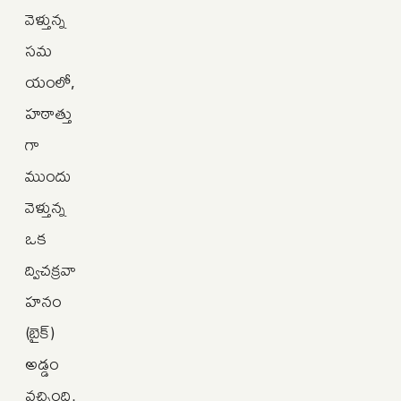
వెళ్తున్న
సమ
యంలో,
హఠాత్తు
గా
ముందు
వెళ్తున్న
ఒక
ద్విచక్రవా
హనం
(బైక్)
అడ్డం
వచ్చింది.