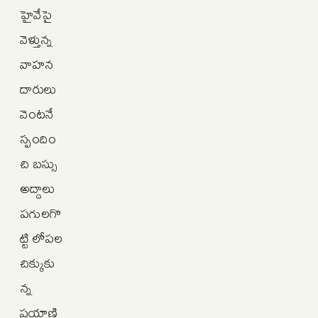
హైవేపై
వెళ్తున్న
వాహన
దారులు
వెంటనే
స్పందిం
చి బస్సు
అద్దాలు
పగులగొ
ట్టి లోపల
చిక్కుకు
న్న
ప్రయాణి