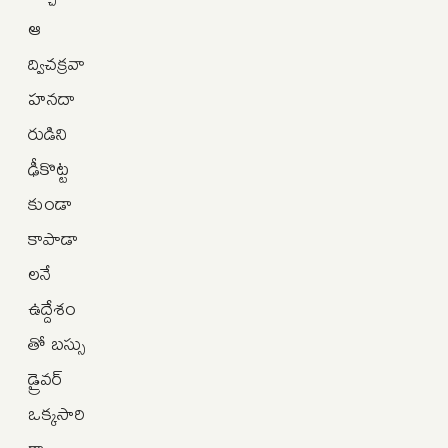
ఆ
ద్విచక్రవా
హనదా
రుడిని
ఢీకొట్ట
కుండా
కాపాడా
లనే
ఉద్దేశం
తో బస్సు
డ్రైవర్
ఒక్కసారి
గా