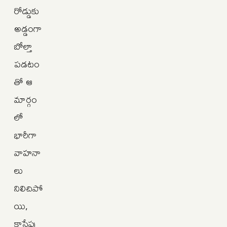
రోడ్డుకు
అడ్డంగా
బోల్తా
పడటం
తో ఆ
మార్గం
లో
భారీగా
వాహనా
లు
నిలిచిపో
యి,
కాసేపు