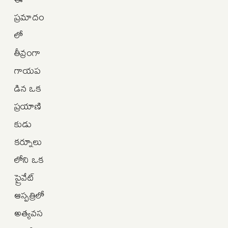
ప్రమాదం
లో
తీవ్రంగా
గాయప
డిన ఒక
ప్రయాణి
కుడు
కర్నూలు
లోని ఒక
ప్రైవేట్
ఆస్పత్రిలో
అత్యవస