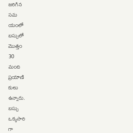
జరిగిన
సమ
యంలో
బస్సులో
మొత్తం
30
మంది
ప్రయాణి
కులు
ఉన్నారు.
బస్సు
ఒక్కసారి
గా