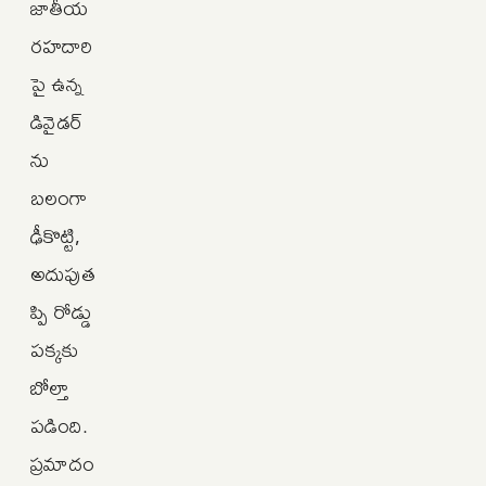
జాతీయ
రహదారి
పై ఉన్న
డివైడర్‌
ను
బలంగా
ఢీకొట్టి,
అదుపుత
ప్పి రోడ్డు
పక్కకు
బోల్తా
పడింది.
ప్రమాదం