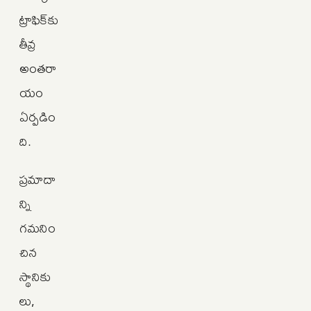
ట్రాఫిక్‌కు
తీవ్ర
అంతరా
యం
ఏర్పడిం
ది.
ప్రమాదా
న్ని
గమనిం
చిన
స్థానికు
లు,