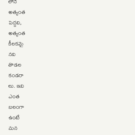
లోనే
అత్యంత
పెద్దవి,
అత్యంత
కీలకమై
నవి
తొడల
కండరా
లు. ఇవి
ఎంత
బలంగా
ఉంటే
మన