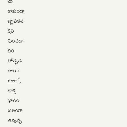
మే
కాకుండా
జ్ఞాపకశ
క్తిని
పెంచడా
నికి
తోడ్పడ
తాయి.
అలాగే,
కాళ్ల
భాగం
బలంగా
ఉన్నప్పు