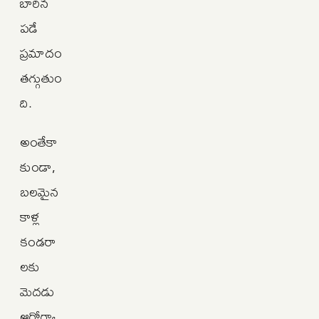
బారిన
పడే
ప్రమాదం
తగ్గుతుం
ది.
అంతేకా
కుండా,
బలమైన
కాళ్ల
కండరా
లకు
మెదడు
ఆరోగ్యా