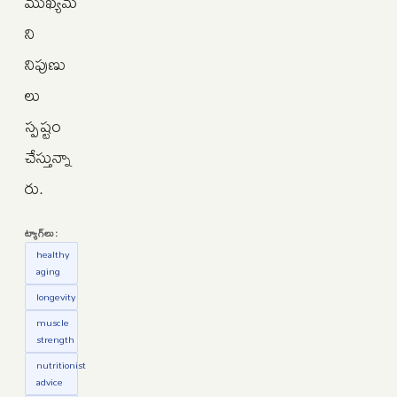
ముఖ్యమ
ని
నిపుణు
లు
స్పష్టం
చేస్తున్నా
రు.
ట్యాగ్‌లు:
healthy
aging
longevity
muscle
strength
nutritionist
advice