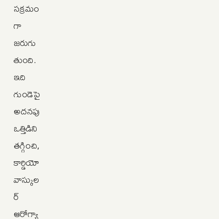
సక్రమం
గా
జరుగు
తుంది.
ఇది
గుండెపై
అదనపు
ఒత్తిడిని
తగ్గించి,
కార్డియో
వాస్కుల
ర్
ఆరోగ్యా