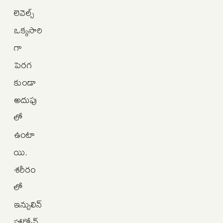
లెవెల్స్
ఒక్కసారి
గా
పెరగ
కుండా
అదుపు
లో
ఉంటా
యి.
శరీరం
లో
ఇన్సులిన్‌
హార్మోన్