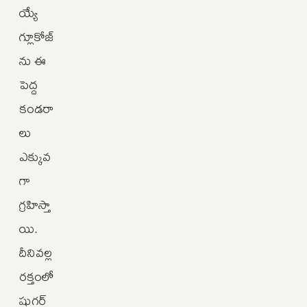
య్యే
గ్లూకోజ్‌
ను ఈ
పెద్ద
కండరా
లు
ఎక్కువ
గా
గ్రహిస్తా
యి.
దీనివల్ల
రక్తంలో
షుగర్