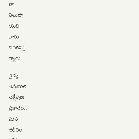
లా
నిలుస్తా
యని
వారు
వివరిస్తు
న్నారు.
వైద్య
నిపుణుల
విశ్లేషణ
ప్రకారం..
మన
శరీరం