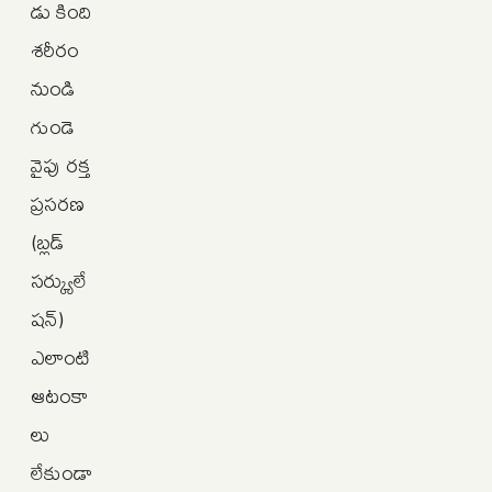
డు కింది
శరీరం
నుండి
గుండె
వైపు రక్త
ప్రసరణ
(బ్లడ్
సర్క్యులే
షన్)
ఎలాంటి
ఆటంకా
లు
లేకుండా