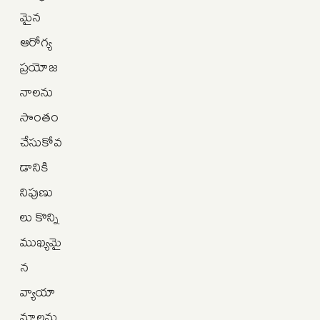
మైన
ఆరోగ్య
ప్రయోజ
నాలను
సొంతం
చేసుకోవ
డానికి
నిపుణు
లు కొన్ని
ముఖ్యమై
న
వ్యాయా
మాలను,