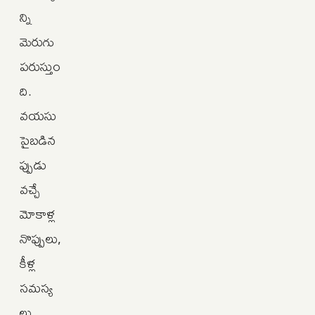
న్ని
మెరుగు
పరుస్తుం
ది.
వయసు
పైబడిన
ప్పుడు
వచ్చే
మోకాళ్ల
నొప్పులు,
కీళ్ల
సమస్య
లు