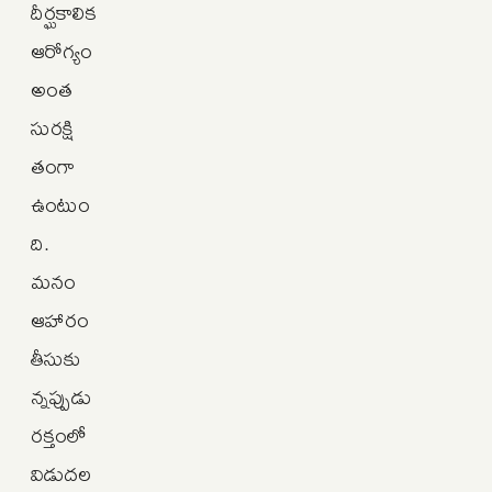
దీర్ఘకాలిక
ఆరోగ్యం
అంత
సురక్షి
తంగా
ఉంటుం
ది.
మనం
ఆహారం
తీసుకు
న్నప్పుడు
రక్తంలో
విడుదల