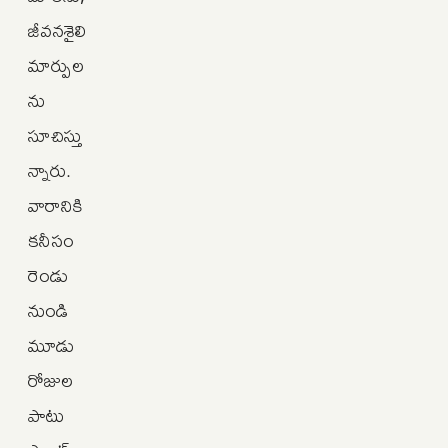
జీవనశైలి
మార్పుల
ను
సూచిస్తు
న్నారు.
వారానికి
కనీసం
రెండు
నుండి
మూడు
రోజుల
పాటు