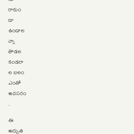
రాకుం
డా
ఉండాల
న్నా
తొడల
కండరా
ల బలం
ఎంతో
అవసరం
.
ఈ
అద్భుత