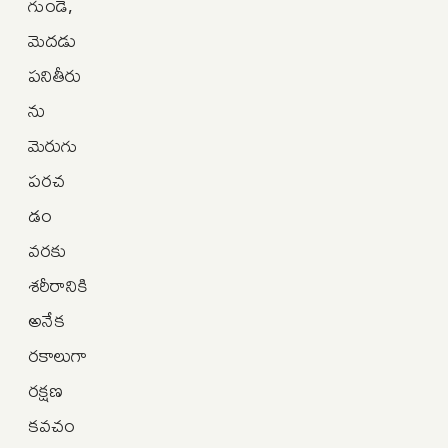
గుండె,
మెదడు
పనితీరు
ను
మెరుగు
పరచ
డం
వరకు
శరీరానికి
అనేక
రకాలుగా
రక్షణ
కవచం