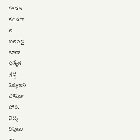
తొడల
కండరా
ల
బలంపై
కూడా
ప్రత్యేక
శ్రద్ధ
పెట్టాలని
పోషకా
హార,
వైద్య
నిపుణు
లు