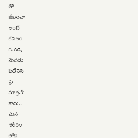
తో
జీవించా
లంటే
కేవలం
గుండె,
మెదడు
ఫిట్‌నెస్‌
పై
మాత్రమే
కాదు..
మన
శరీరం
లోని