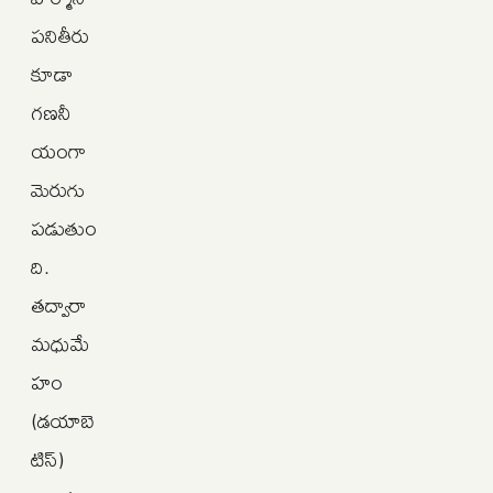
పనితీరు
కూడా
గణనీ
యంగా
మెరుగు
పడుతుం
ది.
తద్వారా
మధుమే
హం
(డయాబె
టిస్)