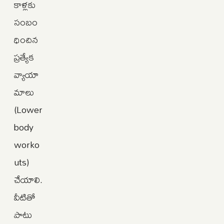
కాళ్లకు
సంబం
ధించిన
ప్రత్యేక
వ్యాయా
మాలు
(Lower
body
worko
uts)
చేయాలి.
వీటితో
పాటు