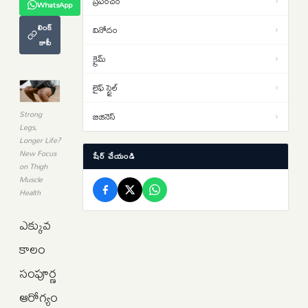
ప్రపంచం
›
WhatsApp
మృతదేహం.. కుటుంబానికి
లింక్
వినోదం
›
అప్పగించేందుకు భారత్ యత్నాలు
కాపీ
USA: బర్త్ టూరిజం అంటే ఏమిటి?
15:39
క్రైమ్
›
అమెరికాలో ట్రంప్ తీసుకొచ్చిన కొత్త
ఆంక్షలు ఇవే..NRI లకు షాక్
లైఫ్ స్టైల్
›
AI తో జాబ్స్ పోవడం లేదు…కొత్త జాబ్స్
15:32
వస్తున్నాయంటున్న అంతర్జాతీయ సంస్థ
Strong
బిజినెస్
›
Legs,
నోమురా..కారణాలు ఇవే…
Longer Life?
New Focus
షేర్ చేయండి
on Thigh
Muscle
Health
ఎక్కువ
కాలం
సంపూర్ణ
ఆరోగ్యం