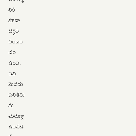
నికి
కూడా
దగ్గరి
సంబం
ధం
ఉంది.
ఇవి
మెదడు
పనితీరు
ను
చురుగ్గా
ఉంచడ