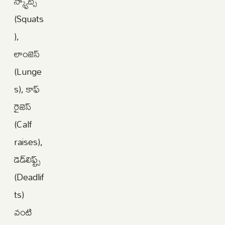
స్క్వాట్స్‌
(Squats
),
లాంజెస్‌
(Lunge
s), కాఫ్‌
రైజెస్‌
(Calf
raises),
డెడ్‌లిఫ్ట్స్‌
(Deadlif
ts)
వంటి