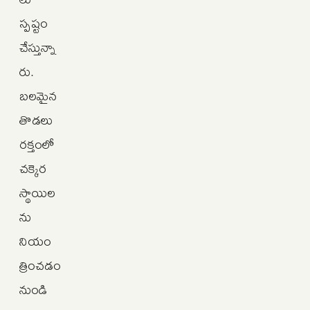
స్పష్టం
చేస్తున్నా
రు.
బలమైన
తొడలు
రక్తంలో
చక్కెర
స్థాయిల
ను
నియం
త్రించడం
నుండి