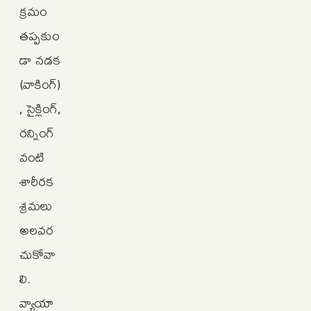
క్రమం
తప్పకుం
డా నడక
(వాకింగ్)
, సైక్లింగ్‌,
రన్నింగ్
వంటి
శారీరక
శ్రమలు
అలవర
చుకోవా
లి.
వ్యాయా