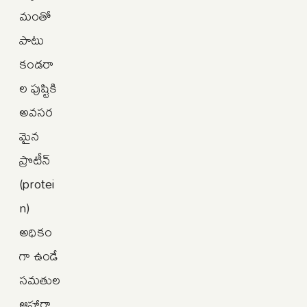
మంతో
పాటు
కండరా
ల పుష్టికి
అవసర
మైన
ప్రొటీన్‌
(protei
n)
అధికం
గా ఉండే
సమతుల
ఆహారా