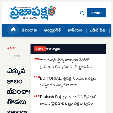
Skip to content
E-Paper
తెలంగాణ
ఆంధ్రప్రదేశ్
జాతీయం
ఎడిట్ పేజి
జాతీయం
తాజా వార్తలు
LIVE
›
వార్తలు
రాజమండ్రి వైద్య విద్యార్థిని మెడికో
19:03
ప్రియాంక కన్నుమూత..నిర్దారించిన
ఎక్కువ
వైద్యులు..కేసు పూర్తి వివరాలు ఇవే..
కాలం
EDITORIAL: త్రిపక్ష సంయుక్త రక్షణ
02:58
ఒప్పందం పర్యవసానాలు
జీవించాలనుకుంటున్నారా?
Prakash Raj: ద్రవిడ భావన ద్వేషానికి
02:31
తొడలు
కాదు.. ‘ద్రవిడ-వివక్షపై దక్షిణ స్వరం’
బలంగా
పుస్తకావిష్కరణ సభలో ప్రకాష్ రాజ్