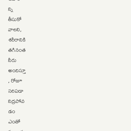
న్ని
తీసుకో
వాలని,
శరీరానికి
తగినంత
నీరు
అందిస్తూ
, రోజూ
సరిపడా
నిద్రపోవ
డం
ఎంతో