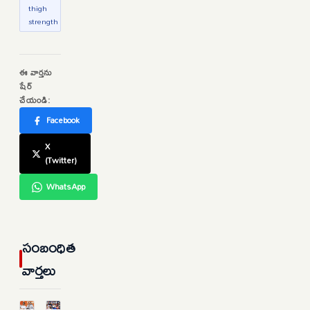
thigh
strength
ఈ వార్తను
షేర్
చేయండి:
Facebook
X
(Twitter)
WhatsApp
సంబంధిత
వార్తలు