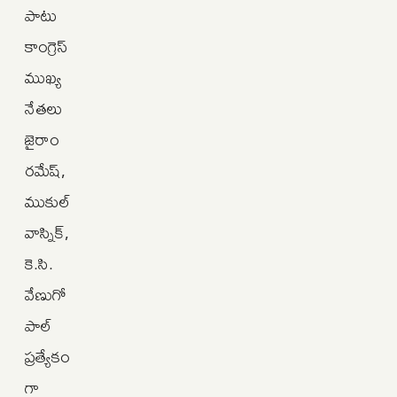
పాటు
కాంగ్రెస్
ముఖ్య
నేతలు
జైరాం
రమేష్,
ముకుల్
వాస్నిక్,
కె.సి.
వేణుగో
పాల్
ప్రత్యేకం
గా