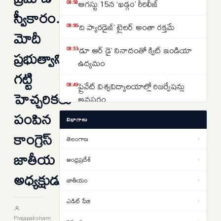
ఆగస్టు 15న ‘ఖడ్గం’ రీరిలీజ్
08:58
స్వీకారం..
‘ది ప్యారడైజ్’ ట్రైలర్ అంతా రక్తమే
08:56
మోదీ
‘డూ ఆర్‌ డై’ నినాదంతో క్విట్‌ ఇండియా
08:53
ప్రభుత్వానికి
ఉద్యమం
గట్టి
ప్రైవేట్‌ విశ్వవిద్యాలయాల్లో రిజర్వేషన్లు
08:49
హెచ్చరికలు
అవసరం
పంపిన
విభాగాలు
ఉచిత యుపిఐకి ధర కట్టే ప్రయత్నం!
08:46
కాంగ్రెస్
తెలంగాణ
›
Gold Rally: భగ్గుమంటున్న పసిడి, వెండి
18:37
జాతీయ
ధరలు.. సెప్టెంబర్‌లో
ఆంధ్రప్రదేశ్
›
పెరుగుతాయా..తగ్గుతాయా..
అధ్యక్షుడు
China Gold Strategy: చైనా టన్నుల
జాతీయం
›
18:23
కొద్దీ బంగారాన్ని ఎక్కడ దాచిపెడుతోందో
ఎడిట్ పేజి
›
తెలుసా.. డ్రాగన్ కంట్రీ గోల్డ్ రిజర్వ్‌ల
AI Virus: AIతో కొత్త వైరస్‌..ప్రపంచానికి
17:06
Prajapaksham
వెనుక అసలు కథ ఇదే..