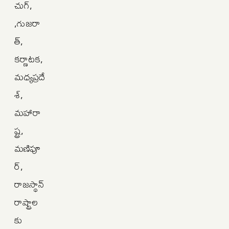
చుగ్,
,గుజరా
త్,
కర్ణాటక,
మధ్యప్రదే
శ్,
మహారా
ష్ట్ర,
మణిపూ
ర్,
రాజస్థాన్
రాష్ట్రాల
కు