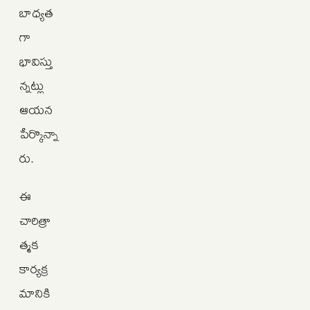
బాధ్యత
గా
భావిస్తు
న్నట్లు
ఆయన
పేర్కొన్నా
రు.
ఈ
చారిత్రా
త్మక
కార్యక్ర
మానికి