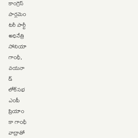
కాంగ్రెస్
పార్లమెం
టరీ పార్టీ
అధినేత్రి
సోనియా
గాంధీ,
వయనా
డ్
లోక్‌సభ
ఎంపీ
ప్రియాం
కా గాంధీ
వాద్రాతో