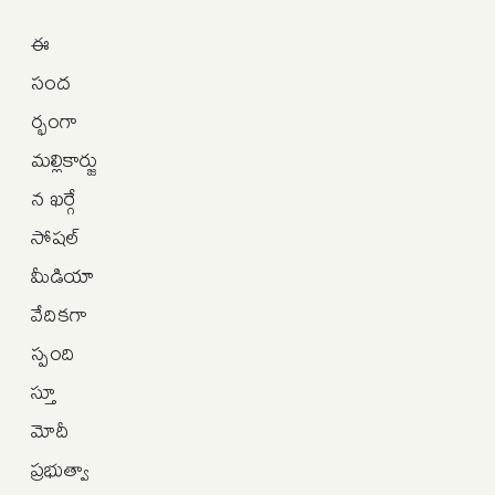
ఈ
సంద
ర్భంగా
మల్లికార్జు
న ఖర్గే
సోషల్
మీడియా
వేదికగా
స్పంది
స్తూ
మోదీ
ప్రభుత్వా