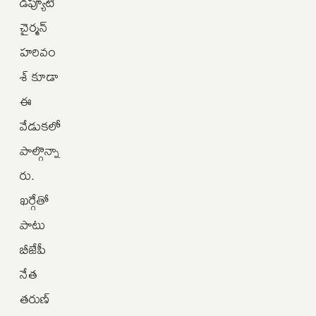
డిప్యూటీ
చైర్మన్
హరివం
శ్ కూడా
ఈ
వేడుకలో
పాల్గొన్నా
రు.
ఖర్గేతో
పాటు
బీజేపీ
నేత
తరుణ్