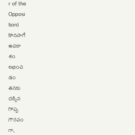
r of the
Opposi
tion)
కొనసాగే
అవకా
శం
లభించ
డం
తనకు
దక్కిన
గొప్ప
గౌరవం
గా,