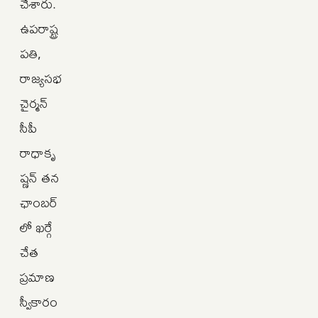
చేశారు.
ఉపరాష్ట్ర
పతి,
రాజ్యసభ
చైర్మన్
సీపీ
రాధాకృ
ష్ణన్ తన
ఛాంబర్‌
లో ఖర్గే
చేత
ప్రమాణ
స్వీకారం