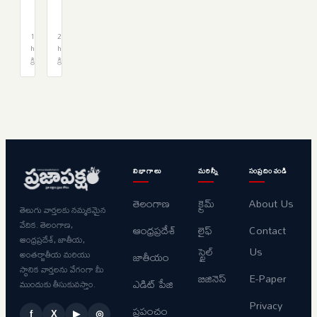
Rain
Paper
Alert:
Leak:
19
21
దేశవ్యాప్తంగా
జార్ఖండ్‌లో
hours
hours
క్రితం
క్రితం
భారీ
విద్యార్థుల
వర్షాలు..
నిరసనలు
16
తీవ్రతరం…
రాష్ట్రాలకు
IMD
అలర్ట్..
విభాగాలు
మరిన్నీ
సంప్రదించండి
ఒడిశా-
తెలంగాణ
క్రైమ్
About Us
కేరళకు
తెలుగు వార్తలకు నమ్మకమైన
వేదిక. తెలంగాణ,
రెడ్
ఆంధ్రప్రదేశ్
లైఫ్
Contact
ఆంధ్రప్రదేశ్, జాతీయ,
వార్నింగ్..
స్టైల్
Us
అంతర్జాతీయ మరియు
జాతీయం
దక్షిణాది
స్థానిక వార్తలను వేగంగా మీ
బిజినెస్
E-Paper
ఎడిట్ పేజి
ముందుకు తీసుకువస్తాం.
రాష్ట్రాల్లో
Privacy
ఉరుములతో
ప్రపంచం
f
X
▶
◎