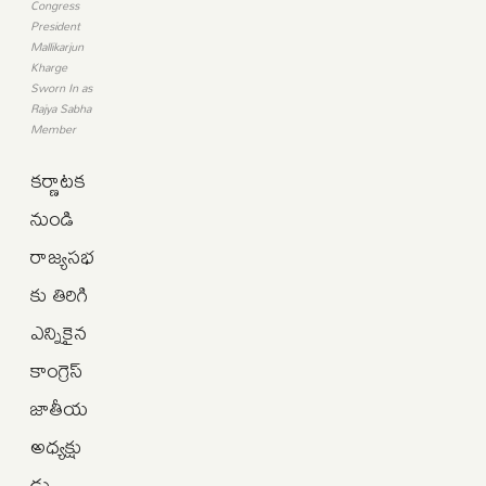
Congress
President
Mallikarjun
Kharge
Sworn In as
Rajya Sabha
Member
కర్ణాటక
నుండి
రాజ్యసభ
కు తిరిగి
ఎన్నికైన
కాంగ్రెస్
జాతీయ
అధ్యక్షు
డు