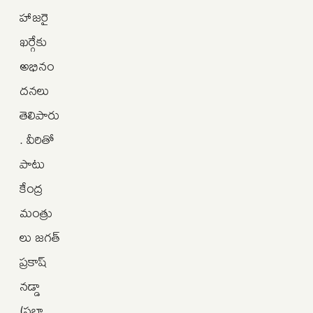
హాజరై
ఖర్గేకు
అభినం
దనలు
తెలిపారు
. వీరితో
పాటు
కేంద్ర
మంత్రు
లు జగత్
ప్రకాష్
నడ్డా
(సభా