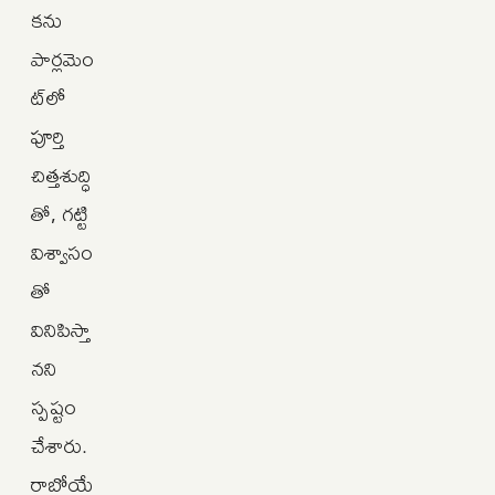
కను
పార్లమెం
ట్‌లో
పూర్తి
చిత్తశుద్ధి
తో, గట్టి
విశ్వాసం
తో
వినిపిస్తా
నని
స్పష్టం
చేశారు.
రాబోయే