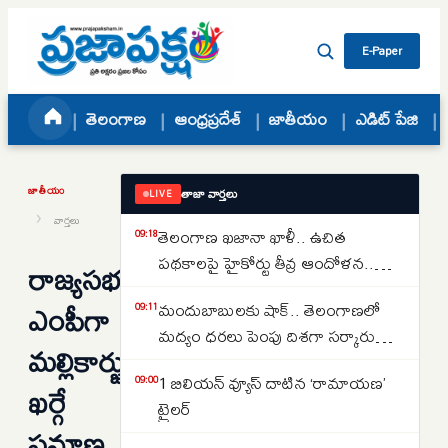
Skip to content
E-Paper
తెలంగాణ
ఆంధ్రప్రదేశ్
జాతీయం
ఎడిట్ పేజి
జాతీయం
తాజా వార్తలు
LIVE
›
వార్తలు
తెలంగాణ ఖజానా ఖాళీ.. ఉచిత
09:18
పథకాలపై హైకోర్టు తీవ్ర ఆందోళన..
రాజ్యసభ
కోటీశ్వరులకు రైతుబంధు ఇవ్వడంపై
ఎంపీగా
మందుబాబులకు షాక్.. తెలంగాణలో
09:11
నిలదీత..
మద్యం ధరలు పెంపు దిశగా సర్కారు
మల్లికార్జున
యోచన ..
1 బిలియన్ వ్యూస్ దాటిన ‘రామాయణ’
09:00
ఖర్గే
ట్రైలర్
ప్రమాణ