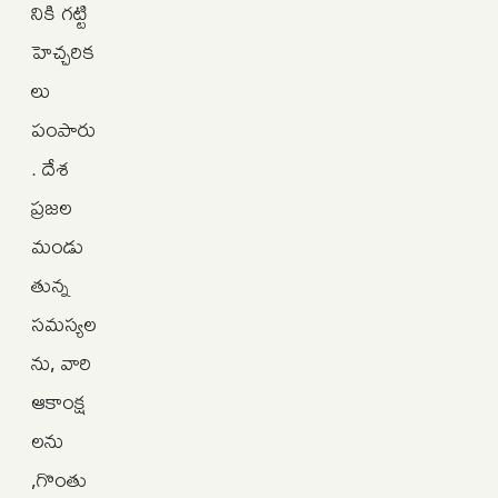
నికి గట్టి
హెచ్చరిక
లు
పంపారు
. దేశ
ప్రజల
మండు
తున్న
సమస్యల
ను, వారి
ఆకాంక్ష
లను
,గొంతు