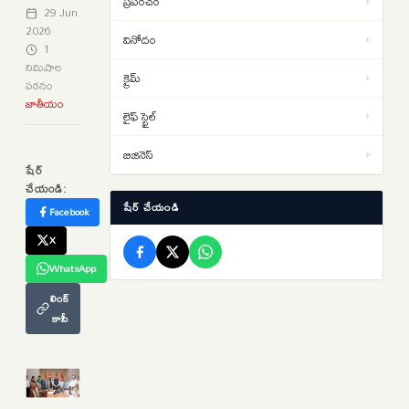
ప్రపంచం
›
29 Jun
పెను సంక్షోభమా లేక వైద్య రంగంలో
2026
విప్లవమా.. తలలు పట్టుకుంటున్న
వినోదం
›
1
Vijay Divorce Case Ends: విజయ్
16:27
శాస్త్రవేత్తలు..
నిమిషాల
క్రైమ్
›
విడాకుల కేసులో కీలక మలుపు..
పఠనం
జాతీయం
పిటిషన్‌ను వెనక్కి తీసుకున్న
లైఫ్ స్టైల్
›
సంగీత..కేసును కొట్టివేసిన కోర్టు
బిజినెస్
›
షేర్
చేయండి:
షేర్ చేయండి
Facebook
X
WhatsApp
లింక్
కాపీ