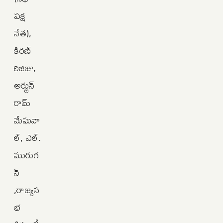
పక్ష
నేత),
కిరణ్
రిజిజు,
అర్జున్
రామ్
మేఘవా
ల్, ఎల్.
మురుగ
న్
,రాజ్యస
భ