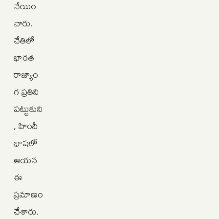
చేయిం
చారు.
చేతిలో
భారత
రాజ్యాం
గ ప్రతిని
పట్టుకుని
, హిందీ
భాషలో
ఆయన
ఈ
ప్రమాణం
చేశారు.