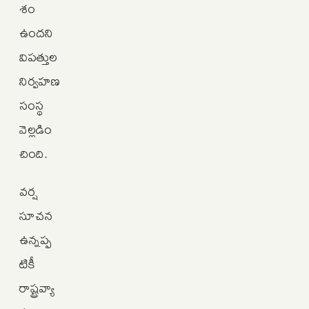
శం
ఉందని
విపత్తుల
నిర్వహణ
సంస్థ
వెల్లడిం
చింది.
వర్ష
సూచన
ఉన్నప్ప
టికీ
రాష్ట్రవ్యా