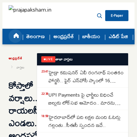
Skip to content
E-Paper
తెలంగాణ
ఆంధ్రప్రదేశ్
జాతీయం
ఎడిట్ పేజి
ఆంధ్రప్రదేశ్
తాజా వార్తలు
LIVE
›
వార్తలు
హైడ్రా కమిషనర్ ఏవీ రంగనాథ్ సంతకం
23:41
ఫోర్జరీ.. ఫైర్ ఎన్‌వోసీ స్కాంలో 16
కోస్తాలో
జూనియర్ కాలేజీలు
వర్షాలు..
UPI Payments పై ఛార్జీలు విధించే
22:38
బిల్లుకు లోక్‌సభ ఆమోదం.. మారనున్న
రాయలసీమలో
చెల్లింపుల విధానం
హైదరాబాద్‌లో పది లక్షల మంది ఓటర్లు
18:58
ఎండలు..
గల్లంతు..సీఈసీ స్పందన ఇదే..
ఆంధ్రప్రదేశ్‌లో