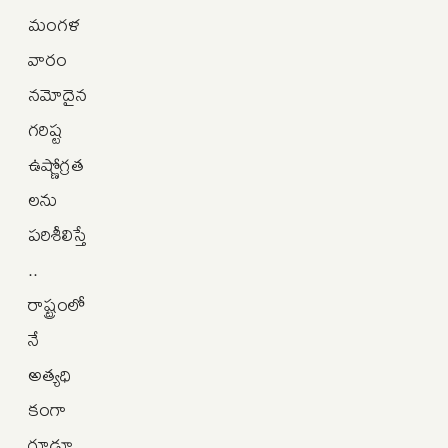
మంగళ
వారం
నమోదైన
గరిష్ట
ఉష్ణోగ్రత
లను
పరిశీలిస్తే
..
రాష్ట్రంలో
నే
అత్యధి
కంగా
గూడూ