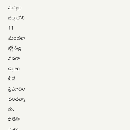
మన్యం
జిల్లాలోని
11
మండలా
ల్లో తీవ్ర
వడగా
డ్పులు
వీచే
ప్రమాదం
ఉందన్నా
రు.
వీటితో
పాటు