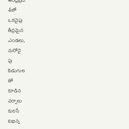
శ్‌లో
ఒకవైపు
తీవ్రమైన
ఎండలు,
మరోవై
పు
పిడుగుల
తో
కూడిన
వర్షాలు
కురిసే
విభిన్న