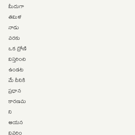
మీదుగా
తమిళ
నాడు
వరకు
ఒక ద్రోణి
విస్తరించి
ఉండట
మే దీనికి
ప్రధాన
కారణమ
ని
ఆయన
వివరిం