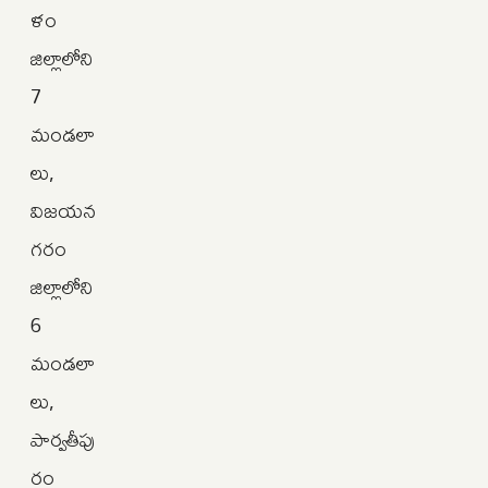
ళం
జిల్లాలోని
7
మండలా
లు,
విజయన
గరం
జిల్లాలోని
6
మండలా
లు,
పార్వతీపు
రం