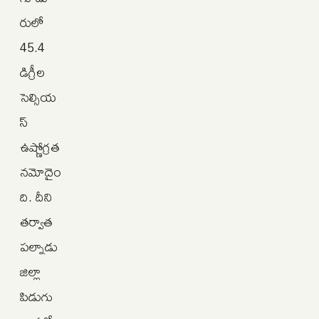
రులో
45.4
డిగ్రీల
సెల్సియ
స్
ఉష్ణోగ్రత
నమోదైం
ది. దీని
తర్వాత
పల్నాడు
జిల్లా
పిడుగు