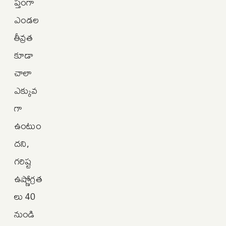
ప్తంగా
ఎండల
తీవ్రత
కూడా
చాలా
ఎక్కువ
గా
ఉంటుం
దని,
గరిష్ట
ఉష్ణోగ్రత
లు 40
నుండి