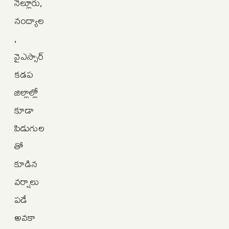
నెల్లూరు,
నంద్యాల
,
వైఎస్సార్‌
కడప
జిల్లాల్లో
కూడా
పిడుగుల
తో
కూడిన
వర్షాలు
పడే
అవకా