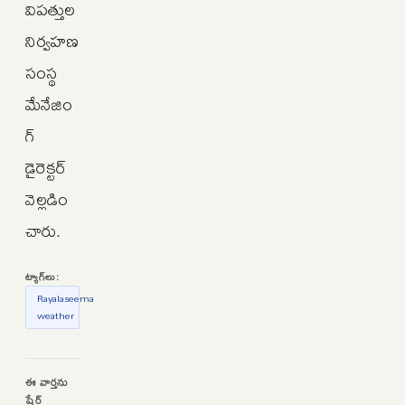
విపత్తుల
నిర్వహణ
సంస్థ
మేనేజిం
గ్‌
డైరెక్టర్‌
వెల్లడిం
చారు.
ట్యాగ్‌లు:
Rayalaseema
weather
ఈ వార్తను
షేర్