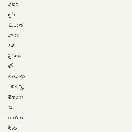
ప్రఖర్‌
జైన్‌
మంగళ
వారం
ఒక
ప్రకటన
లో
తెలిపారు
. విదర్భ,
తెలంగా
ణ,
రాయల
సీమ