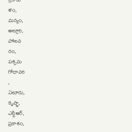
ళం,
మన్యం,
అల్లూరి,
పోలవ
రం,
పశ్చిమ
గోదావరి
,
ఏలూరు,
కృష్ణా,
ఎన్టీఆర్,
ప్రకాశం,