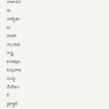
వాతావర
ణ
పరిస్థితు
లు
నెలకొ
న్నాయని
రాష్ట్ర
విపత్తుల
నిర్వహణ
సంస్థ
మేనేజిం
గ్‌
డైరెక్టర్‌