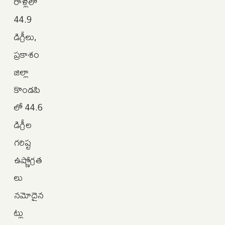
రాళ్లలో
44.9
డిగ్రీలు,
ప్రకాశం
జిల్లా
కొండపి
లో 44.6
డిగ్రీల
గరిష్ట
ఉష్ణోగ్రత
లు
నమోదైన
ట్లు