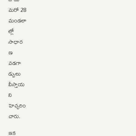
మరో 28
మండలా
ల్లో
సాధార
ణ
వడగా
డ్పులు
వీస్తాయ
ని
హెచ్చరిం
చారు.
ఇక