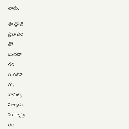
చారు.
ఈ ద్రోణి
ప్రభావం
తో
బుధవా
రం
గుంటూ
రు,
బాపట్ల,
పల్నాడు,
మార్కాపు
రం,