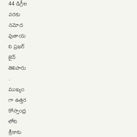
44 డిగ్రీల
వరకు
నమోద
వుతాయ
ని ప్రఖర్‌
జైన్‌
తెలిపారు
.
ముఖ్యం
గా ఉత్తర
కోస్తాంధ్ర
లోని
శ్రీకాకు