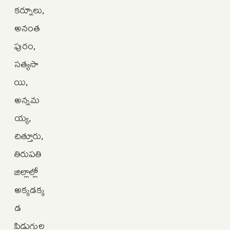
కర్నూలు,
అనంత
పురం,
సత్యసా
యి,
అన్నమ
య్య,
చిత్తూరు,
తిరుపతి
జిల్లాల్లో
అక్కడక్క
డ
పిడుగుల