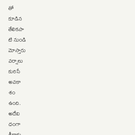
తో
కూడిన
తేలికపా
టి నుండి
మోస్తారు
వర్షాలు
కురిసే
అవకా
శం
ఉంది.
అదేవి
ధంగా
శ్రీకాకు