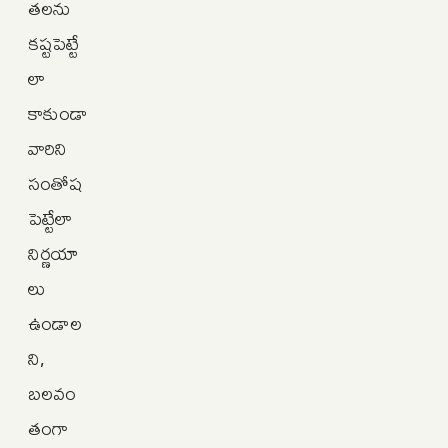
తలను
కష్టపెట్టే
లా
కాకుండా
వారిని
సంతోష
పెట్టేలా
నిర్ణయా
లు
ఉండాల
ని,
బలవం
తంగా