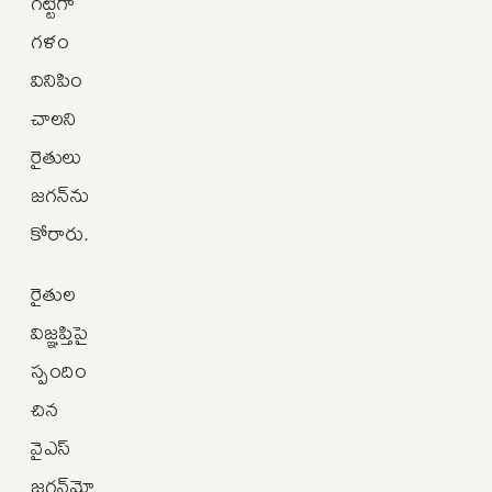
గట్టిగా
గళం
వినిపిం
చాలని
రైతులు
జగన్‌ను
కోరారు.
రైతుల
విజ్ఞప్తిపై
స్పందిం
చిన
వైఎస్‌
జగన్‌మో