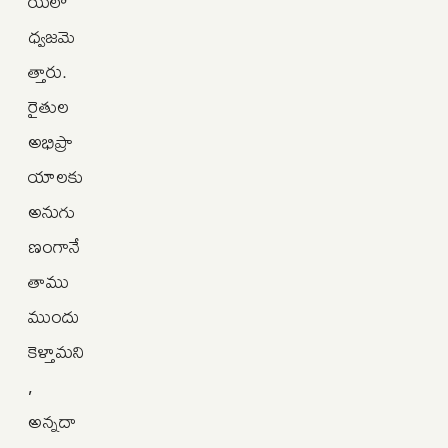
యిలో
ధ్వజమె
త్తారు.
రైతుల
అభిప్రా
యాలకు
అనుగు
ణంగానే
తాము
ముందు
కెళ్తామని
,
అన్నదా