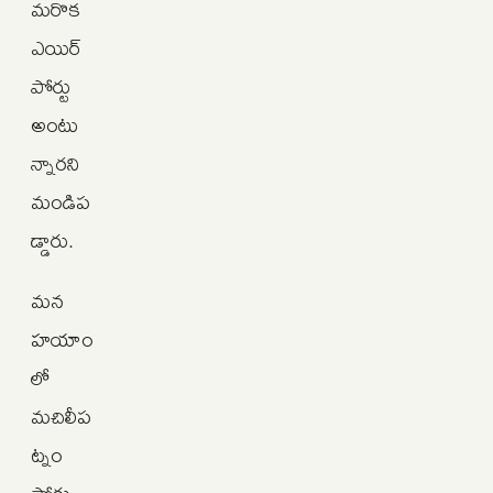
మరొక
ఎయిర్‌
పోర్టు
అంటు
న్నారని
మండిప
డ్డారు.
మన
హయాం
లో
మచిలీప
ట్నం
పోర్టు