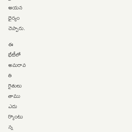
ఆయన
ధైర్యం
చెప్పారు.
ఈ
భేటీలో
అమరావ
తి
రైతులు
తాము
ఎదు
ర్కొంటు
న్న