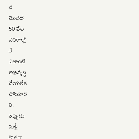
న
మొదటి
50 వేల
ఎకరాల్లో
నే
ఎలాంటి
అభివృద్ధి
చేయలేక
పోయార
ని,
ఇప్పుడు
మళ్లీ
కొత్తగా