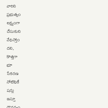
వారిని
ప్రభుత్వం
లక్ష్యంగా
చేసుకుని
వేధిస్తోం
దని,
కొత్తగా
భూ
సేకరణ
నోటిఫికే
షన్లు
ఇస్తూ
దౌర్జన్యం