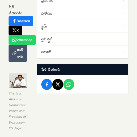
ప్రపంచం
›
హైకోర్టు తీవ్ర వ్యాఖ్యల వెనుక ఏం
షేర్
చేయండి:
వినోదం
›
జరిగింది?
తెలంగాణలో రూ. 40 వేల కోట్ల రైల్వే
Facebook
14:37
క్రైమ్
›
ప్రాజెక్టులు ఫాస్ట్ ట్రాక్.. కాని ఒకటే
X
సమస్య..అదేంటంటే..
లైఫ్ స్టైల్
›
WhatsApp
క్షుద్ర పూజలకు బలయ్యేదెవరు..
13:58
లింక్
మూఢనమ్మకాల మధ్య వేడెక్కిన
బిజినెస్
›
కాపీ
తెలంగాణ రాజకీయాలు..
షేర్ చేయండి
This Is an
Attack on
Democratic
Values and
Freedom of
Expression:
YS Jagan