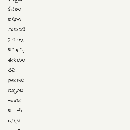
కేవలం
విస్తరిం
చుకుంటే
ప్రభుత్వా
నికి ఖర్చు
తగ్గుతుం
దని,
రైతులకు
ఇబ్బంది
ఉండద
ని, కానీ
ఇక్కడ