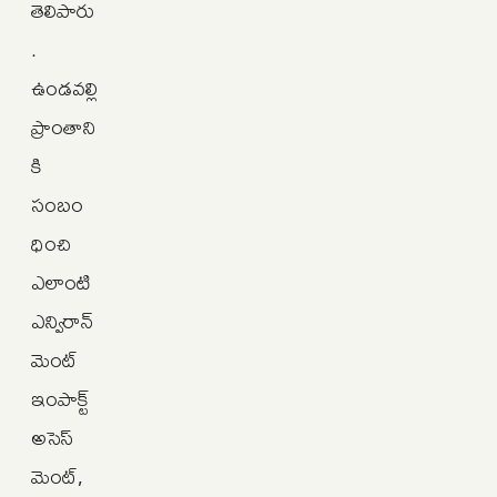
తెలిపారు
.
ఉండవల్లి
ప్రాంతాని
కి
సంబం
ధించి
ఎలాంటి
ఎన్విరాన్‌
మెంట్‌
ఇంపాక్ట్‌
అసెస్‌
మెంట్‌,