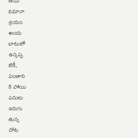
తీయ
విమానా
శ్రయం
అందు
బాటులో
ఉన్నప్ప
టికీ,
పంతాని
కి పోయి
పనులు
జరుగు
తున్న
చోట