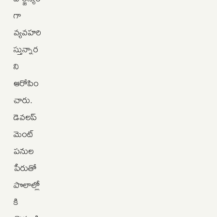
గా
వ్యవహరి
స్తున్నార
ని
ఆరోపిం
చారు.
డెవలప్‌
మెంట్‌
పనుల
పేరుతో
పొలాల్లో
కి