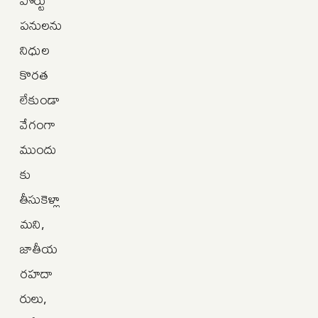
పనులను
నిధుల
కొరత
లేకుండా
వేగంగా
ముందు
కు
తీసుకెళ్లా
మని,
జాతీయ
రహదా
రులు,