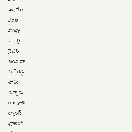
అధినేత,
మాజీ
ముఖ్య
మంత్రి
వైఎస్‌
జగన్‌మో
హన్‌రెడ్డి
హామీ
ఇచ్చారు.
రాజధాని
ల్యాండ్
పూలింగ్‌