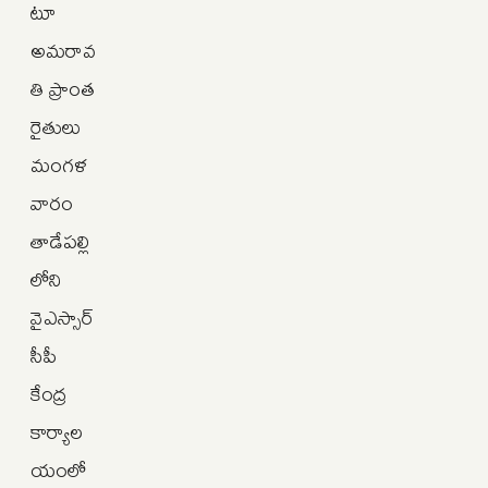
టూ
అమరావ
తి ప్రాంత
రైతులు
మంగళ
వారం
తాడేపల్లి
లోని
వైఎస్సార్‌
సీపీ
కేంద్ర
కార్యాల
యంలో