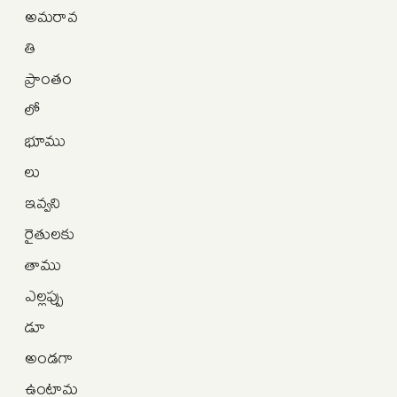
అమరావ
తి
ప్రాంతం
లో
భూము
లు
ఇవ్వని
రైతులకు
తాము
ఎల్లప్పు
డూ
అండగా
ఉంటామ