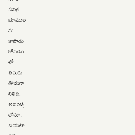
పవిత్ర
భూముల
ను
కాపాడు
కోవడం
లో
తమకు
తోడుగా
నిలిచి,
అసెంబ్లీ
లోనూ,
బయటా