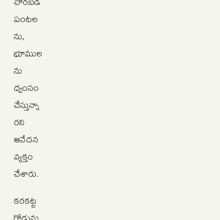
చొరబడి
పంటల
ను,
భూముల
ను
ధ్వంసం
చేస్తున్నా
రని
ఆవేదన
వ్యక్తం
చేశారు.
కరకట్ట
రోడ్డును