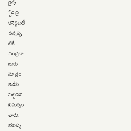
రైల్వే
స్టేషన్ల
కనెక్టివిటీ
ఉన్నప్ప
టికీ
చంద్రబా
బుకు
మాత్రం
ఇవేవీ
పట్టవని
విమర్శిం
చారు.
భవిష్య