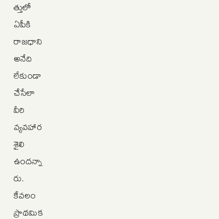
త్తులో
ఏపీకి
రాజధాని
అనేది
లేకుండా
చేసేలా
వీరి
వ్యవహార
శైలి
ఉందన్నా
రు.
కేవలం
ప్రాథమిక