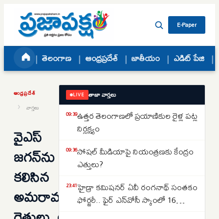
Skip to content
E-Paper
తెలంగాణ
ఆంధ్రప్రదేశ్
జాతీయం
ఎడిట్ పేజి
ఆంధ్రప్రదేశ్
తాజా వార్తలు
LIVE
›
వార్తలు
ఉత్తర తెలంగాణలో ప్రయాణికుల రైళ్ల పట్ల
09:39
నిర్లక్ష్యం
వైఎస్
జగన్‌ను
సోషల్‌ మీడియాపై నియంత్రణకు కేంద్రం
09:36
ఎత్తులు?
కలిసిన
హైడ్రా కమిషనర్ ఏవీ రంగనాథ్ సంతకం
23:41
అమరావతి
ఫోర్జరీ.. ఫైర్ ఎన్‌వోసీ స్కాంలో 16
రైతులు..అండగా
జూనియర్ కాలేజీలు