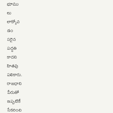
భూము
లు
లాక్కోవ
డం
సరైన
పద్ధతి
కాదని
హితవు
పలికారు.
రాజధాని
పేరుతో
ఇప్పటికే
సేకరించి