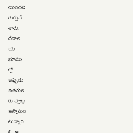
యిందని
గుర్తుచే
శారు.
దేవాల
య
భూము
ల్లో
ఇప్పుడు
ఇతరుల
కు ప్లాట్లు
ఇస్తామం
టున్నార
ని, ఆ