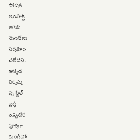
సోషల్‌
ఇంపాక్ట్‌
అసెస్‌
మెంట్‌లు
నిర్వహిం
చలేదని,
అక్కడ
నిర్మిస్తు
న్న స్టీల్‌
బ్రిడ్జి
ఇప్పటికే
పూర్తిగా
కుంగిపో