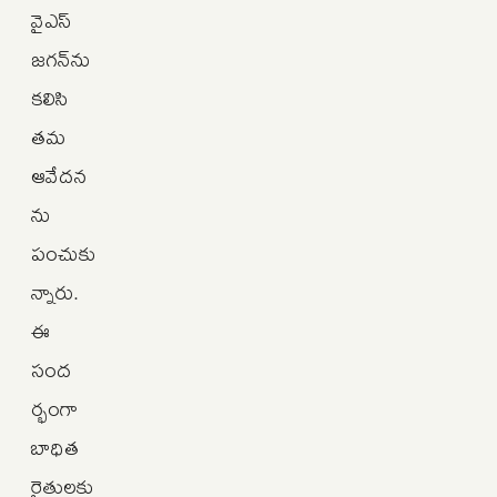
వైఎస్‌
జగన్‌ను
కలిసి
తమ
ఆవేదన
ను
పంచుకు
న్నారు.
ఈ
సంద
ర్భంగా
బాధిత
రైతులకు