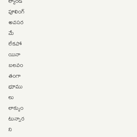
ల్యాండ్‌
పూలింగ్
అవసర
మే
లేకపో
యినా
బలవం
తంగా
భూము
లు
లాక్కుం
టున్నార
ని