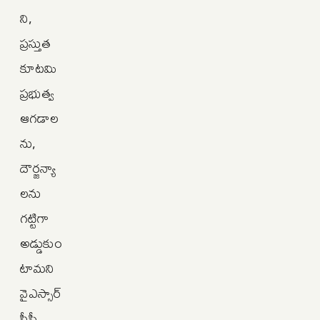
ని,
ప్రస్తుత
కూటమి
ప్రభుత్వ
ఆగడాల
ను,
దౌర్జన్యా
లను
గట్టిగా
అడ్డుకుం
టామని
వైఎస్సార్‌
సీపీ