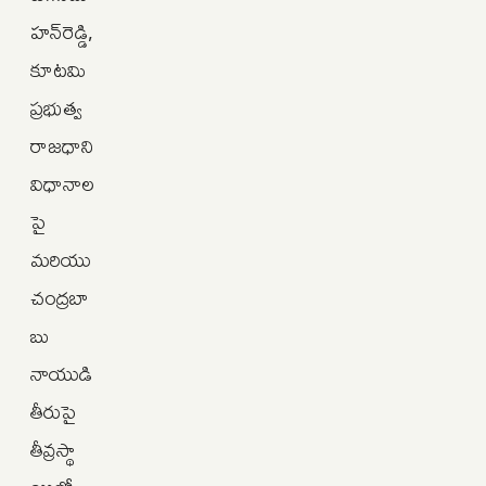
హన్‌రెడ్డి,
కూటమి
ప్రభుత్వ
రాజధాని
విధానాల
పై
మరియు
చంద్రబా
బు
నాయుడి
తీరుపై
తీవ్రస్థా