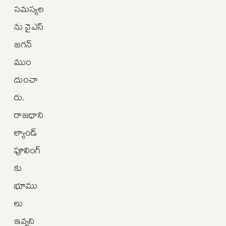
సమస్యల
ను వైఎస్‌
జగన్
ముం
దుంచా
రు.
రాజధాని
ల్యాండ్
పూలింగ్‌
కు
భూము
లు
ఇవ్వని