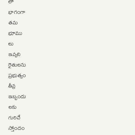
లో
భాగంగా
తమ
భూము
లు
ఇవ్వని
రైతులను
ప్రభుత్వం
తీవ్ర
ఇబ్బందు
లకు
గురిచే
స్తోందం