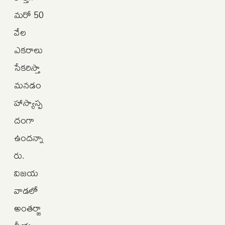
మరో 50
వేల
ఎకరాలు
సేకరిస్తా
మనడం
హాస్యాస్ప
దంగా
ఉందన్నా
రు.
విజయ
వాడలో
అంతర్జా