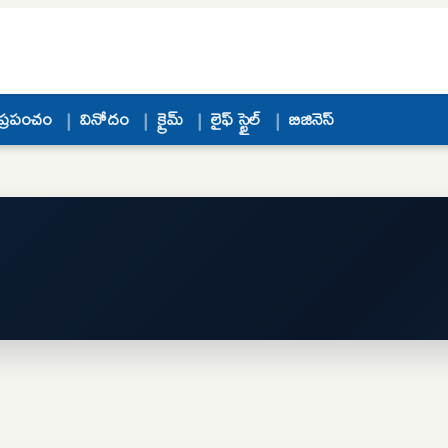
ప్రపంచం
వినోదం
క్రైమ్
లైఫ్ స్టైల్
బిజినెస్