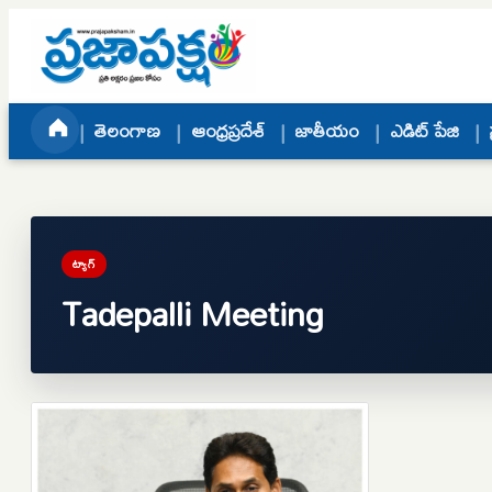
Skip to content
తెలంగాణ
ఆంధ్రప్రదేశ్
జాతీయం
ఎడిట్ పేజి
ట్యాగ్
Tadepalli Meeting