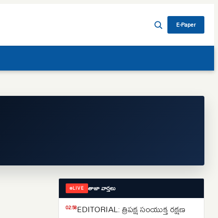
E-Paper
తాజా వార్తలు
LIVE
EDITORIAL: త్రిపక్ష సంయుక్త రక్షణ
02:58