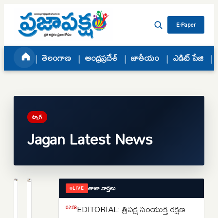
Skip to content
E-Paper
తెలంగాణ
ఆంధ్రప్రదేశ్
జాతీయం
ఎడిట్ పేజి
ట్యాగ్
Jagan Latest News
తాజా వార్తలు
LIVE
ఆంధ్రప్రదేశ్
ఆంధ్రప్రదేశ్
భోగాపురం
వైఎస్
EDITORIAL: త్రిపక్ష సంయుక్త రక్షణ
02:58