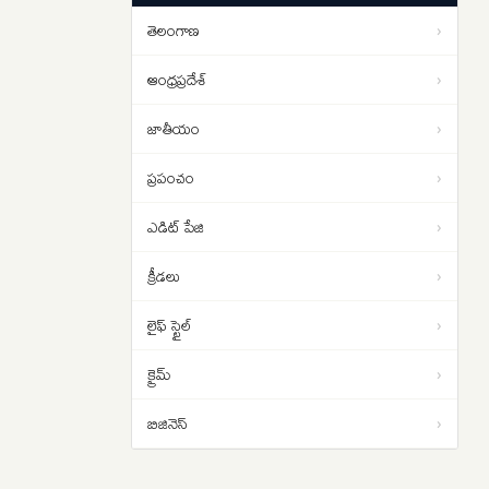
పడాల్సిందే
తెలంగాణ
›
ఇరాన్ యుద్ధం నుంచి బయటపడదాం..
01:02
ట్రంప్‌కు సెంట్కామ్ అధిపతి డాన్ కెయిన్
ఆంధ్రప్రదేశ్
›
సలహా
జాతీయం
›
ప్రపంచం
›
ఎడిట్ పేజి
›
క్రీడలు
›
లైఫ్ స్టైల్
›
క్రైమ్
›
బిజినెస్
›