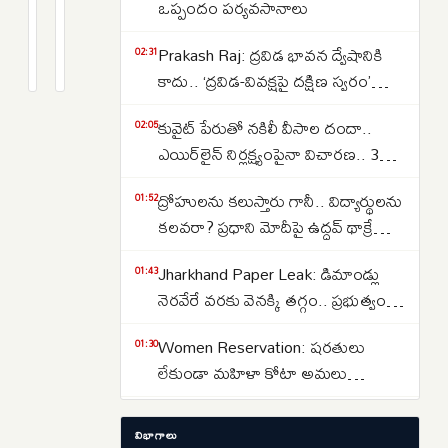
ఎయిర్‌పోర్ట్
జగన్‌ను
ఒప్పందం పర్యవసానాలు
క్రెడిట్
కలిసిన
1
2
Prakash Raj: ద్రవిడ భావన ద్వేషానికి
వార్..
అమరావతి
week
months
02:31
క్రితం
క్రితం
కాదు.. ‘ద్రవిడ-వివక్షపై దక్షిణ స్వరం’
ప్రధాని
రైతులు..అండగా
పుస్తకావిష్కరణ సభలో ప్రకాష్ రాజ్
మోదీ
ఉంటానని
కువైట్ పేరుతో నకిలీ వీసాల దందా..
02:05
రాకకు
హామీ
ఎయిర్‌లైన్ నిర్లక్ష్యంపైనా విచారణ.. 39
ముందే
ఇచ్చిన
మందిపై కేసు
బలాన్ని
మాజీ
ద్రోహులను కలుస్తారు గానీ.. విద్యార్థులను
01:52
చాటిన
సీఎం..
కలవరా? ప్రధాని మోదీపై ఉద్ధవ్ థాక్రే
జగన్..
మండిపాటు
Jharkhand Paper Leak: డిమాండ్లు
01:43
కూటమిలో
నెరవేరే వరకు వెనక్కి తగ్గం.. ప్రభుత్వంతో
కొత్త
చర్చలు విఫలం
గుబులు..
Women Reservation: షరతులు
01:30
లేకుండా మహిళా కోటా అమలు
చేయాలి.. రాహుల్ గాంధీ డిమాండ్
Strait of Hormuz: హోర్ముజ్ జలసంధిని
01:13
విభాగాలు
తెరవాలంటే ఇరాన్‌తో ట్రంప్ రాజీ