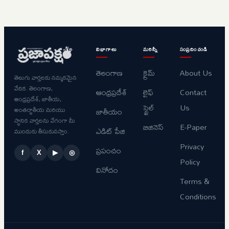
విభాగాలు
మరిన్నీ
సంప్రదించండి
తెలంగాణ
క్రైమ్
About Us
తెలుగు వార్తలకు నమ్మకమైన
వేదిక. తెలంగాణ,
ఆంధ్రప్రదేశ్
లైఫ్
Contact
ఆంధ్రప్రదేశ్, జాతీయ,
స్టైల్
Us
అంతర్జాతీయ మరియు
జాతీయం
స్థానిక వార్తలను వేగంగా మీ
బిజినెస్
E-Paper
ఎడిట్ పేజి
ముందుకు తీసుకువస్తాం.
Privacy
ప్రపంచం
f
X
▶
◎
Policy
వినోదం
Terms &
Conditions