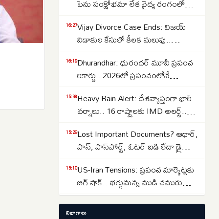
పెను సంక్షోభమా లేక వైద్య రంగంలో
విప్లవమా.. తలలు పట్టుకుంటున్న
Vijay Divorce Case Ends: విజయ్
16:27
శాస్త్రవేత్తలు..
విడాకుల కేసులో కీలక మలుపు..
పిటిషన్‌ను వెనక్కి తీసుకున్న
Dhurandhar: ధురంధర్ మూవీ ప్రపంచ
16:19
సంగీత..కేసును కొట్టివేసిన కోర్టు
రికార్డు.. 2026లో ప్రపంచంలోనే
అత్యధికంగా వీక్షించిన నాన్-ఇంగ్లీష్
Heavy Rain Alert: దేశవ్యాప్తంగా భారీ
15:38
చిత్రంగా హిస్టరీ క్రియేట్..
వర్షాలు.. 16 రాష్ట్రాలకు IMD అలర్ట్..
ఒడిశా-కేరళకు రెడ్ వార్నింగ్.. దక్షిణాది
Lost Important Documents? ఆధార్,
15:29
రాష్ట్రాల్లో ఉరుములతో కూడిన వానలు..
పాన్, పాస్‌పోర్ట్, ఓటర్ ఐడి లేదా డ్రైవింగ్
లైసెన్స్ పోగొట్టుకుంటే ఏమి చేయాలి?
US-Iran Tensions: ప్రపంచ మార్కెట్లకు
15:10
మీరు ఎక్కడ ఫిర్యాదు చేయాలి?
బిగ్ షాక్.. భగ్గుమన్న ముడి చమురు
ధరలు.. హార్ముజ్ జలసంధి వద్ద తీవ్ర
Stock Market Today: ఒకే ఒక్క
15:00
ఉద్రిక్తత..
విభాగాలు
వార్తతో కుప్పకూలిన స్టాక్ మార్కెట్..