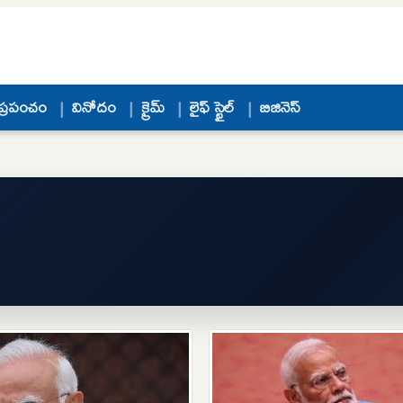
ప్రపంచం
వినోదం
క్రైమ్
లైఫ్ స్టైల్
బిజినెస్