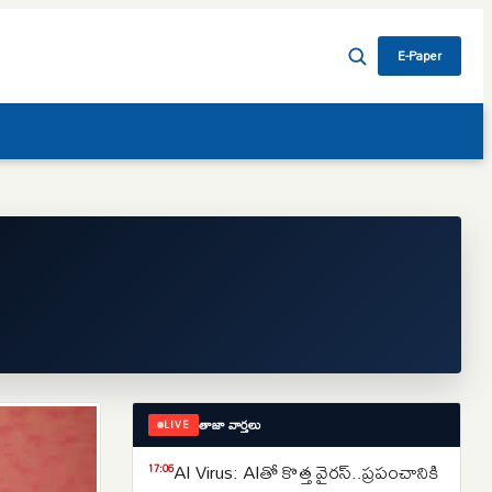
E-Paper
తాజా వార్తలు
LIVE
AI Virus: AIతో కొత్త వైరస్‌..ప్రపంచానికి
17:06