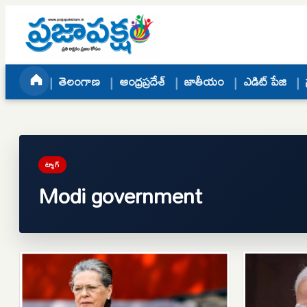
Skip to content
తెలంగాణ
ఆంధ్రప్రదేశ్
జాతీయం
ఎడిట్ పేజి
ట్యాగ్
Modi government