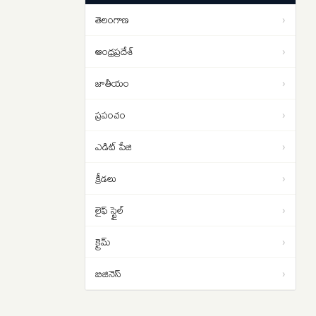
సూచీల పతనానికి 3 కారణాలు ఇవే..
తెలంగాణ
›
Jharkhand Paper Leak: జార్ఖండ్‌లో
13:56
విద్యార్థుల నిరసనలు తీవ్రతరం…
ఆంధ్రప్రదేశ్
›
జాతీయం
›
ప్రపంచం
›
ఎడిట్ పేజి
›
క్రీడలు
›
లైఫ్ స్టైల్
›
క్రైమ్
›
బిజినెస్
›