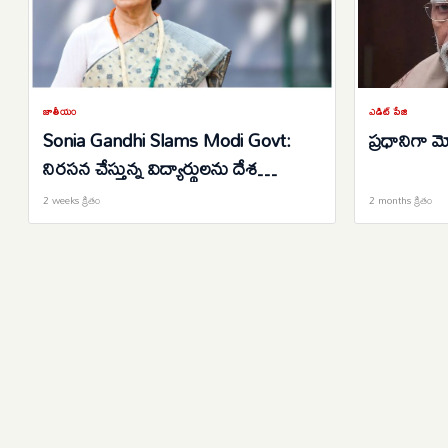
జాతీయం
ఎడిట్ పేజి
Sonia Gandhi Slams Modi Govt:
ప్రధానిగా 
నిరసన చేస్తున్న విద్యార్థులను దేశ
శత్రువుల్లా బీజేపీ చూస్తోంది.. మోదీ
2 weeks క్రితం
2 months క్రితం
ప్రభుత్వంపై విరుచుకుపడిన సోనియా
గాంధీ..