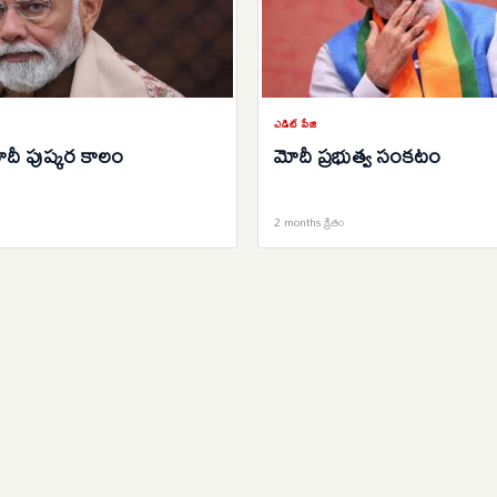
ఎడిట్ పేజి
మోదీ పుష్కర కాలం
మోదీ ప్రభుత్వ సంకటం
2 months క్రితం