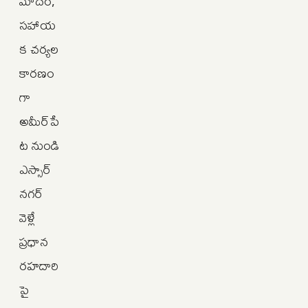
మాదం,
సహాయ
క చర్యల
కారణం
గా
అమీర్‌పే
ట నుండి
ఎస్సార్
నగర్
వెళ్లే
ప్రధాన
రహదారి
పై