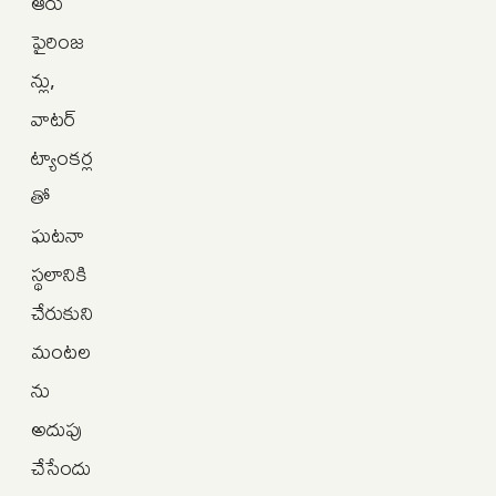
ఆరు
ఫైరింజ
న్లు,
వాటర్
ట్యాంకర్ల
తో
ఘటనా
స్థలానికి
చేరుకుని
మంటల
ను
అదుపు
చేసేందు