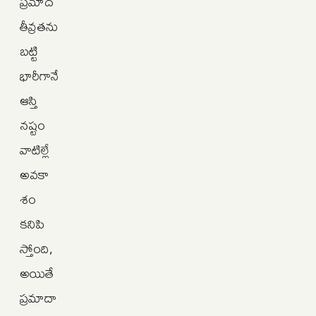
ప్రమాద
తీవ్రతను
బట్టి
భారీగానే
ఆస్తి
నష్టం
వాటిల్లే
అవకా
శం
కనిపి
స్తోంది,
అయితే
ప్రమాదా