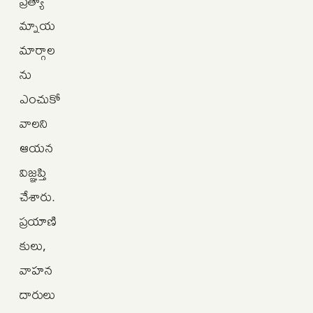
ప్రత్యా
మ్నాయ
మార్గాల
ను
ఎంచుకో
వాలని
ఆయన
విజ్ఞప్తి
చేశారు.
ప్రయాణి
కులు,
వాహన
దారులు