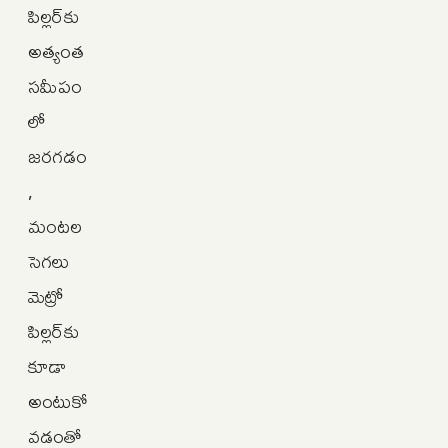
పిల్లర్‌కు
అత్యంత
సమీపం
లో
జరగడం
,
మంటల
సెగలు
మెట్రో
పిల్లర్‌కు
కూడా
అంటుకో
వడంతో