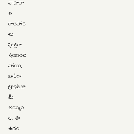
వాహనా
ల
రాకపోక
లు
పూర్తిగా
స్తంభించి
పోయి,
భారీగా
ట్రాఫిక్‌జా
మ్‌
అయ్యిం
ది. ఈ
ఉదం