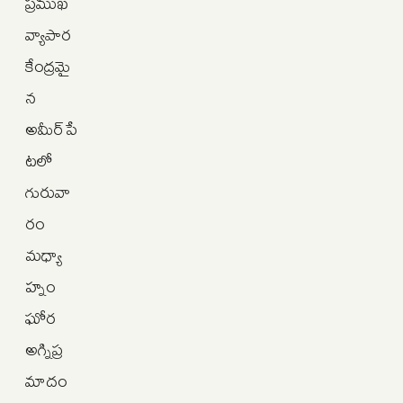
ప్రముఖ
వ్యాపార
కేంద్రమై
న
అమీర్‌పే
టలో
గురువా
రం
మధ్యా
హ్నం
ఘోర
అగ్నిప్ర
మాదం