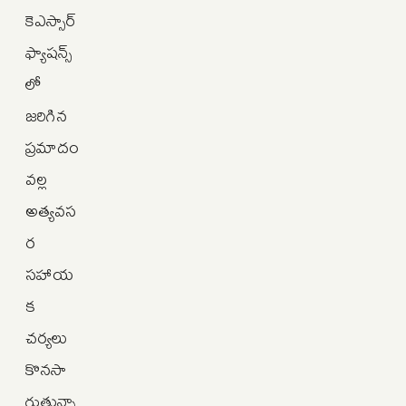
కెఎస్సార్
ఫ్యాషన్స్‌
లో
జరిగిన
ప్రమాదం
వల్ల
అత్యవస
ర
సహాయ
క
చర్యలు
కొనసా
గుతున్నా