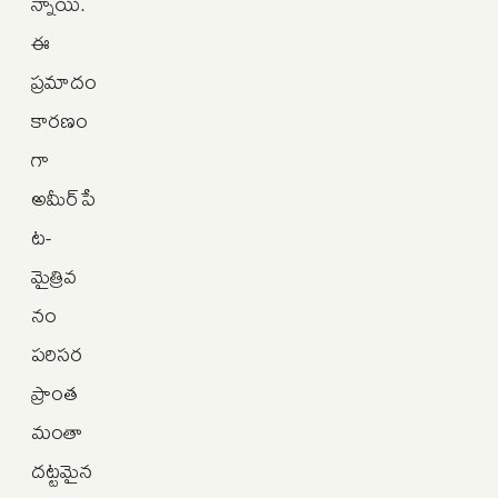
న్నాయి.
ఈ
ప్రమాదం
కారణం
గా
అమీర్‌పే
ట-
మైత్రివ
నం
పరిసర
ప్రాంత
మంతా
దట్టమైన