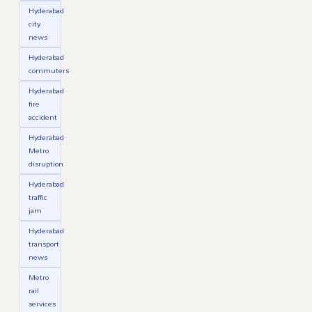
Hyderabad
city
news
Hyderabad
commuters
Hyderabad
fire
accident
Hyderabad
Metro
disruption
Hyderabad
traffic
jam
Hyderabad
transport
news
Metro
rail
services