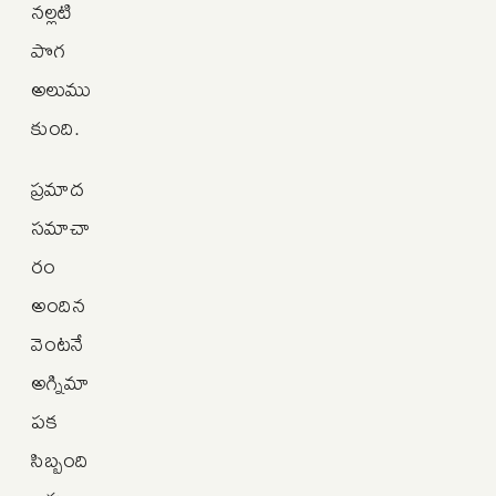
నల్లటి
పొగ
అలుము
కుంది.
ప్రమాద
సమాచా
రం
అందిన
వెంటనే
అగ్నిమా
పక
సిబ్బంది