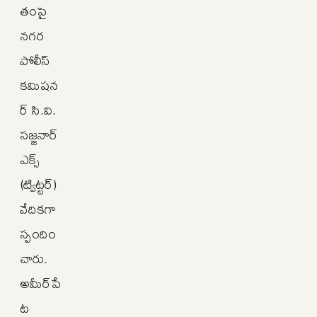
తంపై
నగర
పోలీస్
కమిషన
ర్ సి.వి.
సజ్జనార్
ఎక్స్
(ట్విట్టర్)
వేదికగా
స్పందిం
చారు.
అమీర్‌పే
ట