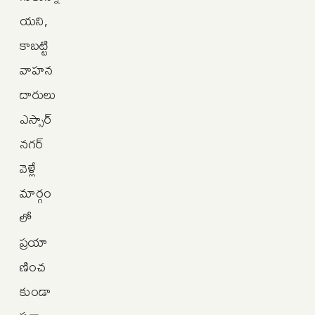
యని,
కాబట్టి
వాహన
దారులు
ఎస్సార్
నగర్
వెళ్లే
మార్గం
లో
ప్రయా
ణించ
కుండా