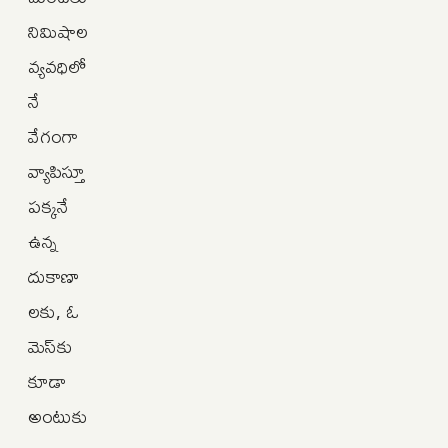
నిమిషాల
వ్యవధిలో
నే
వేగంగా
వ్యాపిస్తూ
పక్కనే
ఉన్న
దుకాణా
లకు, ఓ
మెస్‌కు
కూడా
అంటుకు