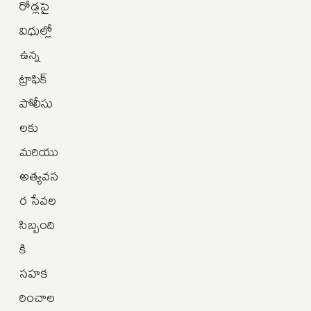
రోడ్లపై
విధుల్లో
ఉన్న
ట్రాఫిక్
పోలీసు
లకు
మరియు
అత్యవస
ర సేవల
సిబ్బంది
కి
సహక
రించాల