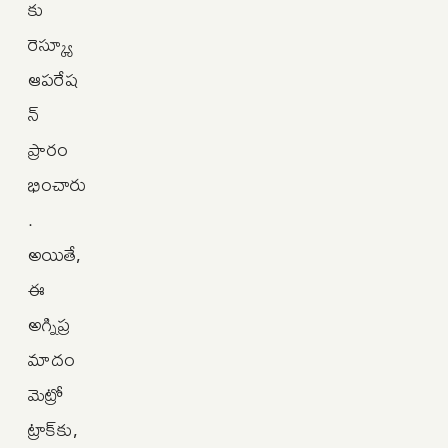
కు
రెస్క్యూ
ఆపరేష
న్
ప్రారం
భించారు
.
అయితే,
ఈ
అగ్నిప్ర
మాదం
మెట్రో
ట్రాక్‌కు,