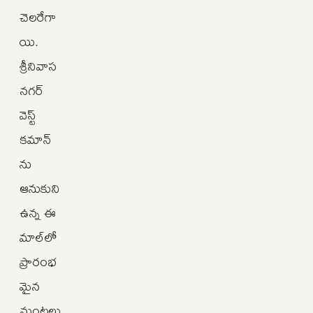
చెలరేగా
యి.
శ్రీనివాస
నగర్
వెస్ట్
కమాన్‌
ను
ఆనుకుని
ఉన్న ఈ
మాల్‌లో
ప్రారంభ
మైన
మంటలు