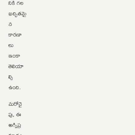
నికి గల
ఖచ్చితమై
న
కారణా
లు
ఇంకా
తెలియా
ల్సి
ఉంది.
మరోవై
పు, ఈ
అగ్నిప్ర