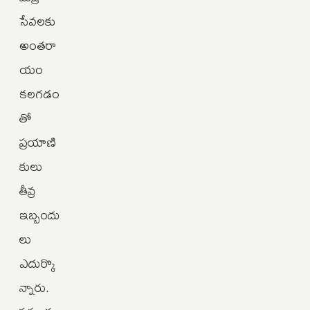
సేవలకు
అంతరా
యం
కలగడం
తో
ప్రయాణి
కులు
తీవ్ర
ఇబ్బందు
లు
ఎదుర్కొ
న్నారు.