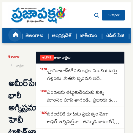
Skip to content
E-Paper
తెలంగాణ
ఆంధ్రప్రదేశ్
జాతీయం
ఎడిట్ పేజి
తెలంగాణ
తాజా వార్తలు
LIVE
›
వార్తలు
హైదరాబాద్‌లో పది లక్షల మంది ఓటర్లు
18:58
గల్లంతు..సీఈసీ స్పందన ఇదే..
అమీర్‌పేటలో
భారీ
ఎండలను తట్టుకునేందుకు కుక్క
18:46
మాంసం సూప్ తాగండి.. ప్రజలకు ఉత్తర
అగ్నిప్రమాదం:
కొరియా సంచలన సూచన..
చిరంజీవికి కూటమి ప్రభుత్వం మెగా
18:30
హెవీ
ఆఫర్ ఇచ్చినట్లేనా.. తమ్ముడి బాటలోకే
ట్రాఫిక్‌జామ్‌..
అన్న కూడా వస్తున్నారా..