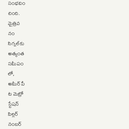
సంభవిం
చింది.
మైత్రివ
నం
సిగ్నల్‌కు
అత్యంత
సమీపం
లో,
అమీర్‌పే
ట మెట్రో
స్టేషన్
పిల్లర్
నంబర్