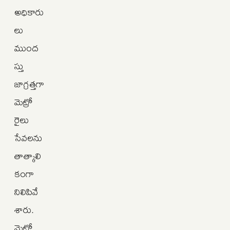
అధికారు
లు
ముంద
స్తు
జాగ్రత్తగా
మెట్రో
రైలు
సేవలను
తాత్కాలి
కంగా
నిలిపివే
శారు.
మెట్రో