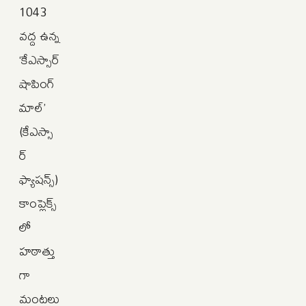
1043
వద్ద ఉన్న
‘కేఎస్సార్‌
షాపింగ్‌
మాల్‌’
(కేఎస్సా
ర్
ఫ్యాషన్స్)
కాంప్లెక్స్‌
లో
హఠాత్తు
గా
మంటలు