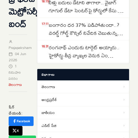
నీళ్లు బదులు డేటాని తాగాలా.. వైజాగ్
18:15
మెట్రోసర్వీసులు
గూగుల్ డేటా సెంటర్‌పై కోర్టులో కేసు..
ఎవరేశారంటే..
బంద్‌
బంగారం ధర 37% పడిపోతుందా..?
17:11
వరల్డ్ గోల్డ్ కౌన్సిల్ నివేదిక చెబుతున్న
సంచలన విషయాలు ఇవే…
రంగనాథ్ ఎందుకు టార్గెట్ అయ్యారు..
16:31
Prajapaksham
04 Jun
హైకోర్టు తీవ్ర వ్యాఖ్యల వెనుక ఏం
2026
జరిగింది?
1
తెలంగాణలో రూ. 40 వేల కోట్ల రైల్వే
14:37
నిమిషాల
విభాగాలు
ప్రాజెక్టులు ఫాస్ట్ ట్రాక్.. కాని ఒకటే
పఠనం
తెలంగాణ
సమస్య..అదేంటంటే..
తెలంగాణ
›
క్షుద్ర పూజలకు బలయ్యేదెవరు..
13:58
మూఢనమ్మకాల మధ్య వేడెక్కిన
ఆంధ్రప్రదేశ్
›
షేర్
తెలంగాణ రాజకీయాలు..
జాతీయం
›
చేయండి:
Real Estate: హైదరాబాద్ రియల్
12:30
Facebook
ఎస్టేట్ చూపు వరంగల్ హైవే వైపు…
ఎడిట్ పేజి
›
బీబీనగర్, ఉప్పల్ కారిడార్ వైపు
X
Lok Sabha Director Death: రూ.70
11:24