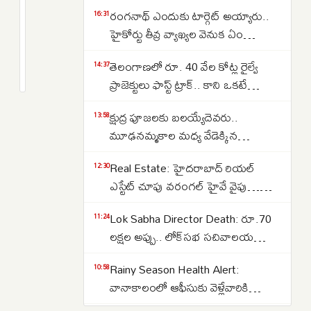
అమీర్‌పేటలో
రంగనాథ్ ఎందుకు టార్గెట్ అయ్యారు..
16:31
భారీ
హైకోర్టు తీవ్ర వ్యాఖ్యల వెనుక ఏం
అగ్నిప్రమాదం:
జరిగింది?
2
తెలంగాణలో రూ. 40 వేల కోట్ల రైల్వే
హెవీ
months
14:37
క్రితం
ప్రాజెక్టులు ఫాస్ట్ ట్రాక్.. కాని ఒకటే
ట్రాఫిక్‌జామ్‌..
సమస్య..అదేంటంటే..
మెట్రోసర్వీసులు
క్షుద్ర పూజలకు బలయ్యేదెవరు..
13:58
బంద్‌
మూఢనమ్మకాల మధ్య వేడెక్కిన
తెలంగాణ రాజకీయాలు..
Real Estate: హైదరాబాద్ రియల్
12:30
ఎస్టేట్ చూపు వరంగల్ హైవే వైపు…
బీబీనగర్, ఉప్పల్ కారిడార్ వైపు
Lok Sabha Director Death: రూ.70
11:24
చూస్తున్న మిడిల్ క్లాస్..
లక్షల అప్పు.. లోక్‌సభ సచివాలయ
డైరెక్టర్ గౌరవ్ గౌతమ్ మృతి.. 15 పేజీల
Rainy Season Health Alert:
10:58
సూసైడ్ నోట్..
వానాకాలంలో ఆఫీసుకు వెళ్లేవారికి
అలర్ట్.. ఈ ప్రమాదకర ఇన్‌ఫెక్షన్లతో