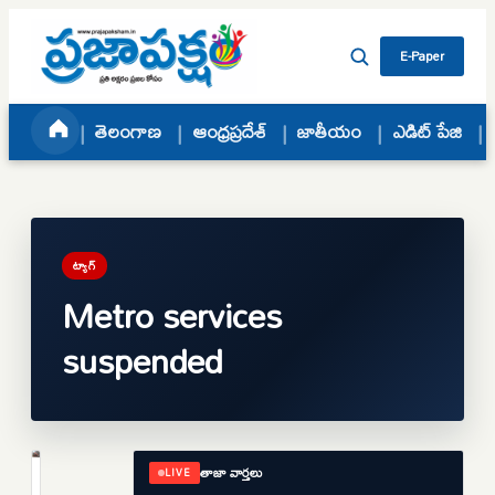
Skip to content
E-Paper
తెలంగాణ
ఆంధ్రప్రదేశ్
జాతీయం
ఎడిట్ పేజి
ట్యాగ్
Metro services
suspended
తాజా వార్తలు
LIVE
తెలంగాణ