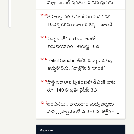
భారీ
మిశ్రా బెయిల్ షరతుల సడలింపునకు
అగ్నిప్రమాదం:
‘సుప్రీం’ నో
2
తెహెల్కా పత్రిక మాజీ సంపాదకుడికి
హెవీ
months
12:45
క్రితం
10ఏళ్ల కఠిన కారాగార శిక్ష… బాంబే
ట్రాఫిక్‌జామ్‌..
హైకోర్టు తీర్పు
మెట్రోసర్వీసులు
వర్షాల కోసం తెలంగాణలో
12:38
బంద్‌
వరుణయాగం.. ఆగస్టు 10న
నాగార్జునసాగర్‌లో ముహూర్తం ఫిక్స్
Rahul Gandhi: బీజేపీ సర్కార్ నన్ను
12:37
అడ్డుకోలేదు..’ఛాత్రోన్ కీ గూంజ్’
అనుమతి రద్దుపై రాహుల్ మండిపాటు
పార్టీ విరాళాల స్వీకరణలో డీఎంకే టాప్…
12:24
రూ. 140 కోట్లతో వైసీపీ 3వ
స్థానం..టీడీపీది 4వ స్థానం
నిరసనలు.. వాయిదాల మధ్య బిల్లులు
12:17
పాస్…పార్లమెంట్ ఉభయసభల్లోనూ
ఇదే తంతు
Donald Trump: డొనాల్డ్ ట్రంప్‌కు
12:08
విభాగాలు
షాక్… వసూలు చేసిన అదనపు