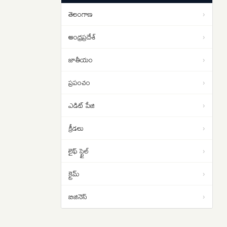
టారిఫ్‌లను తిరిగి చెల్లిస్తున్న అమెరికా
తెలంగాణ
›
Pakistan Imran Khan: పాకిస్థాన్ లో
11:44
అలజడి… ఇమ్రాన్ ఖాన్ మద్దతుదారుల
ఆంధ్రప్రదేశ్
›
నిరసన ప్రదర్శనలు
జాతీయం
›
ప్రపంచం
›
ఎడిట్ పేజి
›
క్రీడలు
›
లైఫ్ స్టైల్
›
క్రైమ్
›
బిజినెస్
›