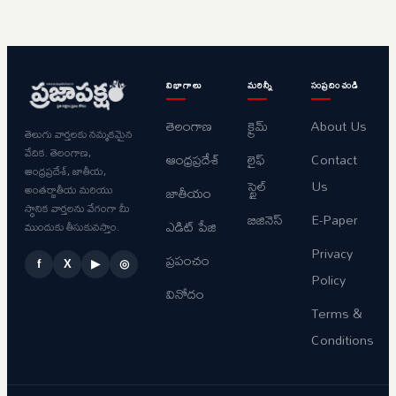
విభాగాలు
మరిన్నీ
సంప్రదించండి
తెలంగాణ
క్రైమ్
About Us
తెలుగు వార్తలకు నమ్మకమైన
వేదిక. తెలంగాణ,
ఆంధ్రప్రదేశ్
లైఫ్
Contact
ఆంధ్రప్రదేశ్, జాతీయ,
స్టైల్
Us
అంతర్జాతీయ మరియు
జాతీయం
స్థానిక వార్తలను వేగంగా మీ
బిజినెస్
E-Paper
ఎడిట్ పేజి
ముందుకు తీసుకువస్తాం.
Privacy
ప్రపంచం
f
X
▶
◎
Policy
వినోదం
Terms &
Conditions