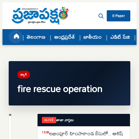
Skip to content
E-Paper
తెలంగాణ
ఆంధ్రప్రదేశ్
జాతీయం
ఎడిట్ పేజి
ట్యాగ్
fire rescue operation
తాజా వార్తలు
LIVE
తెలంగాణ
అమీర్‌పేటలో
లఖింపూర్ హింసాకాండ కేసులో.. ఆశిష్
13:06