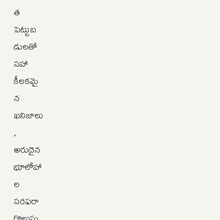
త
పెట్టుబ
డులతో
సహా
కీలకమై
న
ఖనిజాలు
,
అరుదైన
భూలోహా
ల
సరఫరా
గొలుసు