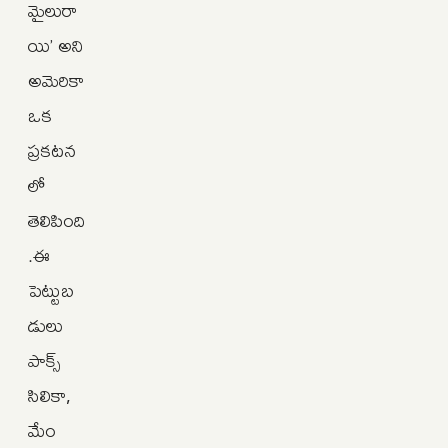
మైలురా
యి’ అని
అమెరికా
ఒక
ప్రకటన
లో
తెలిపింది
.ఈ
పెట్టుబ
డులు
పాక్స్‌
సిలికా,
మేం