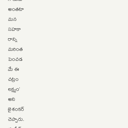
అంతటా
మన
సహకా
రాన్ని
మరింత
పెంచడ
మే ఈ
చట్రం
లక్ష్యం’
అని
జైశంకర్‌
చెప్పారు.