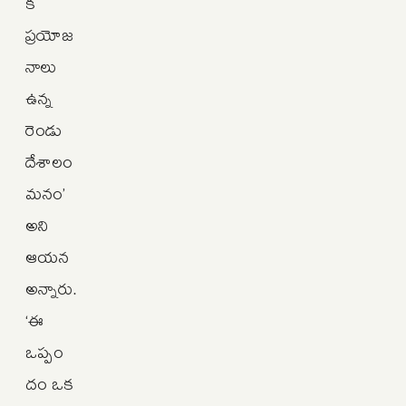
క
ప్రయోజ
నాలు
ఉన్న
రెండు
దేశాలం
మనం’
అని
ఆయన
అన్నారు.
‘ఈ
ఒప్పం
దం ఒక