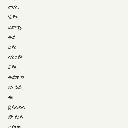
చారు.
‘ఎన్నో
సవాళ్లు,
అదే
సమ
యంలో
ఎన్నో
అవకాశా
లు ఉన్న
ఈ
ప్రపంచం
లో మన
సహకా