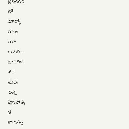
ప్రసంగం
లో
మార్కో
రూబి
యో
అమెరికా
భారతదే
శం
మధ్య
ఉన్న
వ్యూహాత్మ
క
భాగస్వా