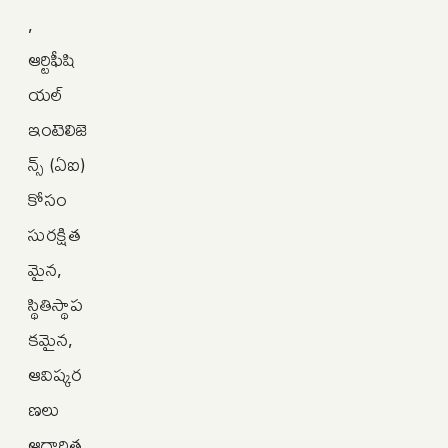
,
ఆర్టిఫీషి
యల్‌
ఇంటెలిజె
న్స్‌ (ఏఐ)
కోసం
సురక్షిత
మైన,
స్థితిస్థాప
కమైన,
ఆవిష్కర
ణలు
ఆధారిత