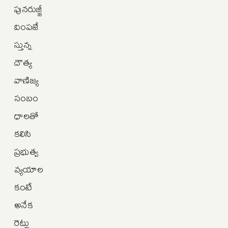
పునరుజ్జీ
వింపజే
స్తున్న
దౌత్య
వాణిజ్య
సంబం
ధాలతో
కలిసి
ప్రభుత్వ
వ్యయాల
కంటే
అనేక
రెట్లు