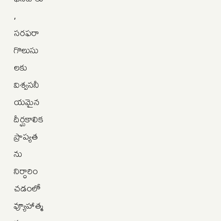
,
సరఫరా
గొలుసు
లకు
విశ్వసనీ
యమైన
దీర్ఘకాలిక
ప్రాప్యత
ను
నిర్ధారిం
చడంలో
వ్యూహాత్మ