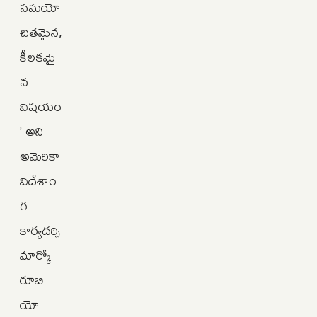
సమయో
చితమైన,
కీలకమై
న
విషయం
’ అని
అమెరికా
విదేశాం
గ
కార్యదర్శి
మార్కో
రూబి
యో