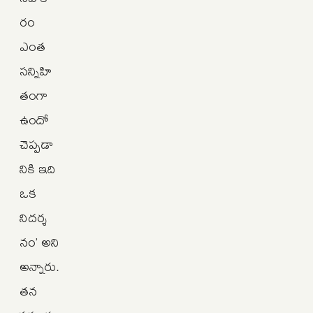
రం
ఎంత
సన్నిహి
తంగా
ఉందో
చెప్పడా
నికి ఇది
ఒక
నిదర్శ
నం’ అని
అన్నారు.
తన