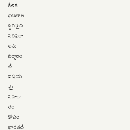
కీలక
ఖనిజాల
స్థిరమైన
సరఫరా
లను
నిర్ధారిం
చే
విషయ
మై
సహకా
రం
కోసం
భారతదే