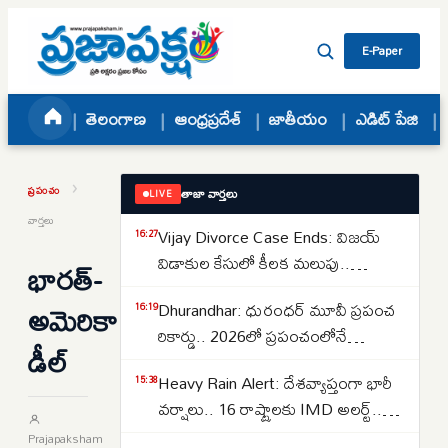
Skip to content
E-Paper
తెలంగాణ
ఆంధ్రప్రదేశ్
జాతీయం
ఎడిట్ పేజి
›
ప్రపంచం
తాజా వార్తలు
LIVE
వార్తలు
Vijay Divorce Case Ends: విజయ్
16:27
విడాకుల కేసులో కీలక మలుపు..
భారత్‌-
పిటిషన్‌ను వెనక్కి తీసుకున్న
అమెరికా
Dhurandhar: ధురంధర్ మూవీ ప్రపంచ
16:19
సంగీత..కేసును కొట్టివేసిన కోర్టు
రికార్డు.. 2026లో ప్రపంచంలోనే
డీల్‌
అత్యధికంగా వీక్షించిన నాన్-ఇంగ్లీష్
Heavy Rain Alert: దేశవ్యాప్తంగా భారీ
15:38
చిత్రంగా హిస్టరీ క్రియేట్..
వర్షాలు.. 16 రాష్ట్రాలకు IMD అలర్ట్..
ఒడిశా-కేరళకు రెడ్ వార్నింగ్.. దక్షిణాది
Prajapaksham