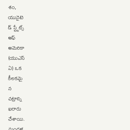
శం,
యునైటె
డ్‌ స్ట్టేట్స్‌
ఆఫ్‌
అమెరికా
(యుఎస్‌
ఏ) ఒక
కీలకమై
న
చట్రాన్ని
ఖరారు
చేశాయి.
మంగళ