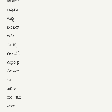
ఖనిజాల
తవ్వకం,
శుద్ధి
సరఫరా
లను
సురక్షి
తం చేసే
చట్రంపై
సంతకా
లు
జరిగా
యి. ‘ఇది
చాలా