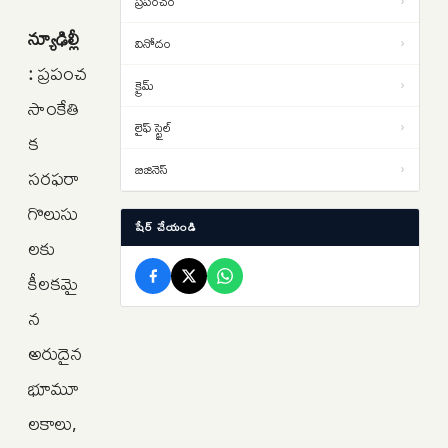
ప్రపంచం
›
వరుణయాగం.. ఆగస్టు 10న
న్యూఢిల్లీ
వినోదం
›
నాగార్జునసాగర్‌లో ముహూర్తం ఫిక్స్
Rahul Gandhi: బీజేపీ సర్కార్ నన్ను
:
ప్రపంచ
12:37
క్రైమ్
›
అడ్డుకోలేదు..’ఛాత్రోన్ కీ గూంజ్’
సాంకేతి
అనుమతి రద్దుపై రాహుల్ మండిపాటు
లైఫ్ స్టైల్
›
క
పార్టీ విరాళాల స్వీకరణలో డీఎంకే టాప్…
12:24
రూ. 140 కోట్లతో వైసీపీ 3వ
బిజినెస్
›
సరఫరా
స్థానం..టీడీపీది 4వ స్థానం
గొలుసు
షేర్ చేయండి
లకు
కీలకమై
న
అరుదైన
భూమూ
లకాలు,