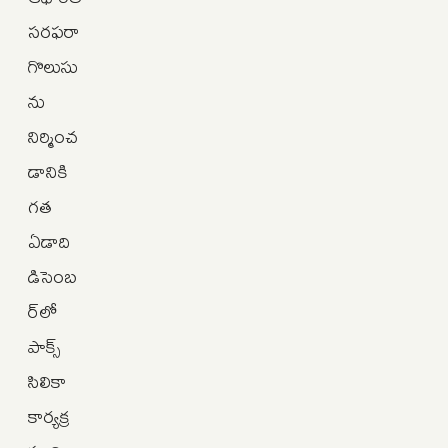
సరఫరా
గొలుసు
ను
నిర్మించ
డానికి
గత
ఏడాది
డిసెంబ
ర్‌లో
పాక్స్‌
సిలికా
కార్యక్ర