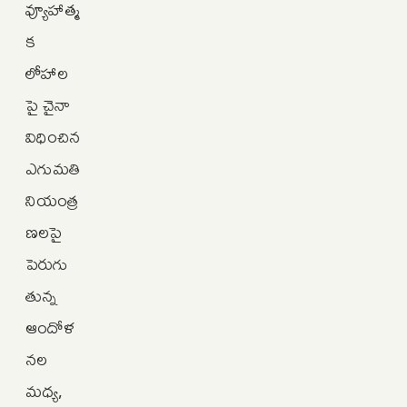
వ్యూహాత్మ
క
లోహాల
పై చైనా
విధించిన
ఎగుమతి
నియంత్ర
ణలపై
పెరుగు
తున్న
ఆందోళ
నల
మధ్య,