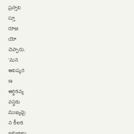
ప్రస్తావి
స్తూ
రూబి
యో
చెప్పారు.
‘మన
ఆవిష్కర
ణ
ఆర్థికవ్య
వస్థకు
ముఖ్యమై
న కీలక
ఖనిజాలు