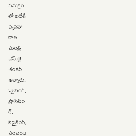
సమక్షం
లో విదేశీ
వ్యవహా
రాల
మంత్రి
ఎస్‌.జై
శంకర్‌
అన్నారు.
‘మైనింగ్‌,
ప్రాసెసిం
గ్‌,
రీసైక్లింగ్‌,
సంబంధి