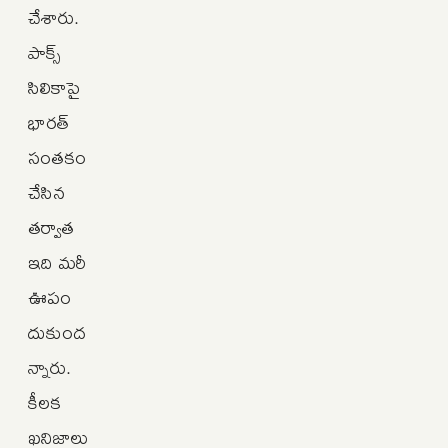
చేశారు.
పాక్స్‌
సిలికాపై
భారత్‌
సంతకం
చేసిన
తర్వాత
ఇది మరీ
ఊపం
దుకుంద
న్నారు.
కీలక
ఖనిజాలు