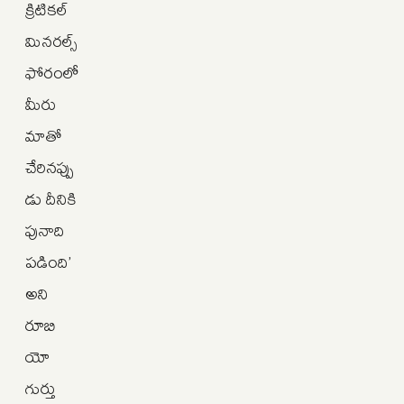
క్రిటికల్‌
మినరల్స్‌
ఫోరంలో
మీరు
మాతో
చేరినప్పు
డు దీనికి
పునాది
పడింది’
అని
రూబి
యో
గుర్తు