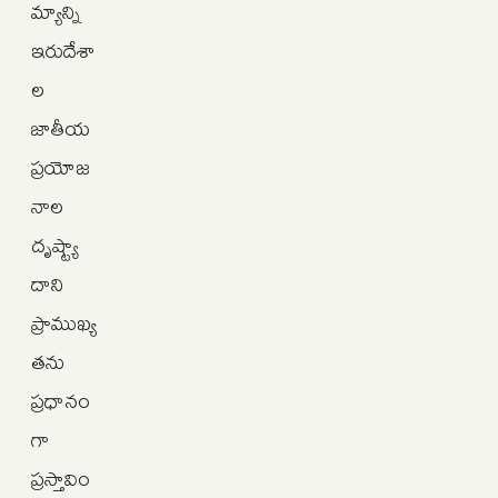
మ్యాన్ని
ఇరుదేశా
ల
జాతీయ
ప్రయోజ
నాల
దృష్ట్యా
దాని
ప్రాముఖ్య
తను
ప్రధానం
గా
ప్రస్తావిం