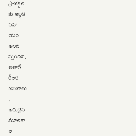
ప్రాజెక్ట్‌ల
కు ఆర్థిక
సహా
యం
అంది
స్తుందని,
అలాగే
కీలక
ఖనిజాలు
,
అరుదైన
మూలకా
ల