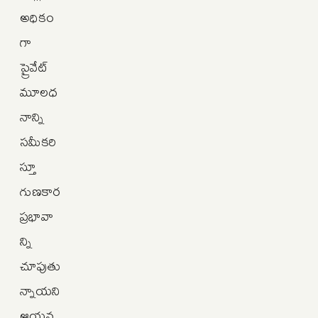
అధికం
గా
ప్రైవేట్‌
మూలధ
నాన్ని
సమీకరి
స్తూ
గుణకార
ప్రభావా
న్ని
చూపుతు
న్నాయని
ఆయన