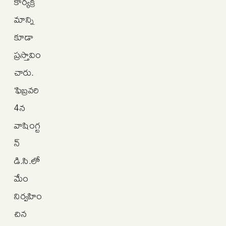
కార్యక్ర
మాన్ని
కూడా
ప్రస్తావిం
చారు.
‘ఫిబ్రవరి
4న
వాషింగ్ట
న్‌
డి.సి.లో
మేం
నిర్వహిం
చిన