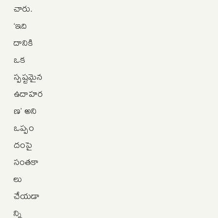
చారు.
‘ఇది
దానికి
ఒక
స్పష్టమైన
ఉదాహర
ణ’ అని
ఒప్పం
దంపై
సంతకా
లు
చేయడా
న్ని