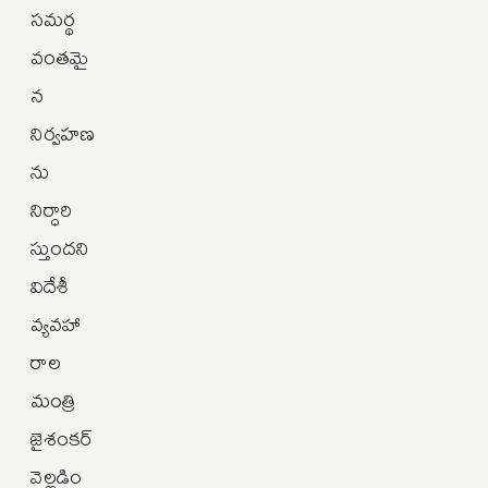
సమర్థ
వంతమై
న
నిర్వహణ
ను
నిర్ధారి
స్తుందని
విదేశీ
వ్యవహా
రాల
మంత్రి
జైశంకర్‌
వెల్లడిం