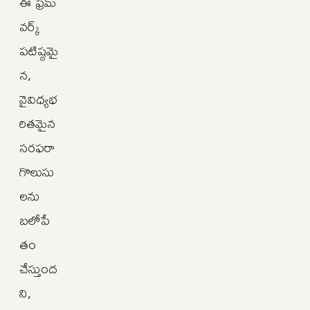
ఈ ఫ్రేమ్‌
వర్క్‌
పటిష్ఠమై
న,
వైవిధ్యభ
రితమైన
సరఫరా
గొలుసు
లను
బలోపే
తం
చేస్తుంద
ని,