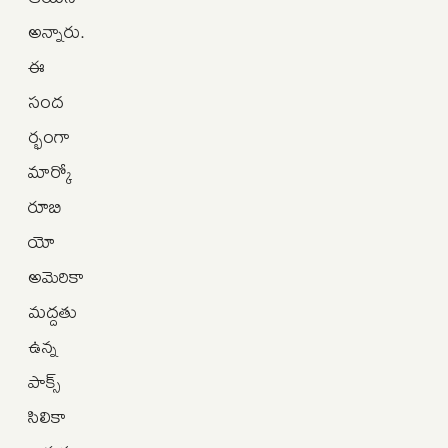
అన్నారు.
ఈ
సంద
ర్భంగా
మార్కో
రూబి
యో
అమెరికా
మద్దతు
ఉన్న
పాక్స్‌
సిలికా