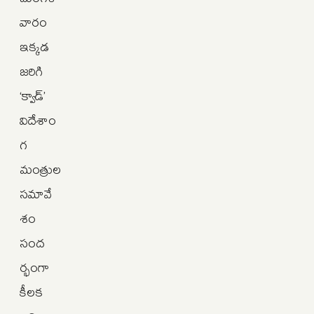
వారం
ఇక్కడ
జరిగి
‘క్వాడ్‌’
విదేశాం
గ
మంత్రుల
సమావే
శం
సంద
ర్భంగా
కీలక