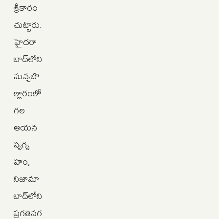
శ్రీకారం
చుట్టారు.
హైదరా
బాద్‌లోని
మచ్చబొ
ల్లారంలో
గల
ఆయన
స్వగృ
హం,
నిజామా
బాద్‌లోని
ప్రగతినగ