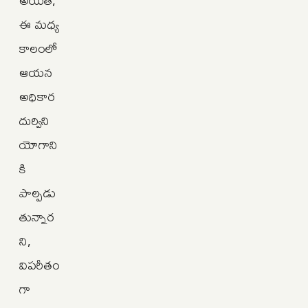
అయితే,
ఈ మధ్య
కాలంలో
ఆయన
అధికార
దుర్విని
యోగాని
కి
పాల్పడు
తున్నార
ని,
విపరీతం
గా