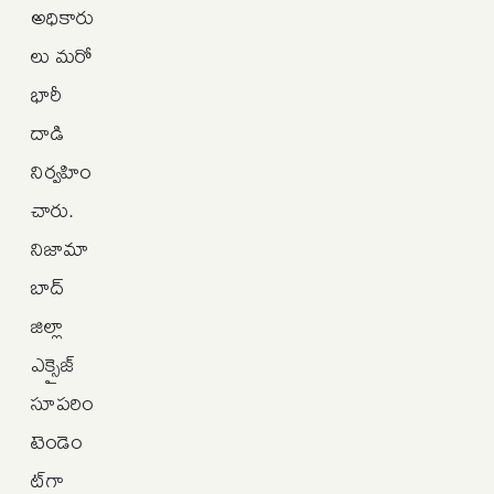
అధికారు
లు మరో
భారీ
దాడి
నిర్వహిం
చారు.
నిజామా
బాద్‌
జిల్లా
ఎక్సైజ్‌
సూపరిం
టెండెం
ట్‌గా