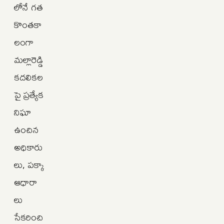
లోనే గత
కొంతకా
లంగా
మల్లారెడ్డి
కదలికల
పై ప్రత్యేక
నిఘా
ఉంచిన
అధికారు
లు, పక్కా
ఆధారా
లు
సేకరించి