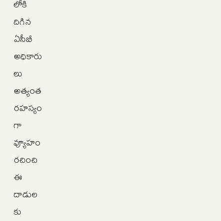
లోకి
దిగిన
ఏసీబీ
అధికారు
లు
అత్యంత
రహస్యం
గా
వ్యూహం
రచించి
ఈ
దాడుల
కు