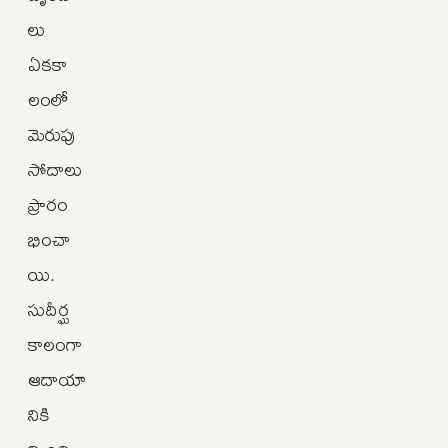
లు
ఏకకా
లంలో
మెరుపు
సోదాలు
ప్రారం
భించా
యి.
సుదీర్ఘ
కాలంగా
ఆదాయా
నికి