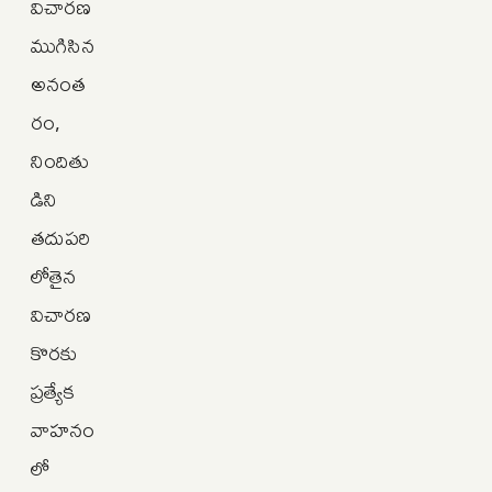
విచారణ
ముగిసిన
అనంత
రం,
నిందితు
డిని
తదుపరి
లోతైన
విచారణ
కొరకు
ప్రత్యేక
వాహనం
లో