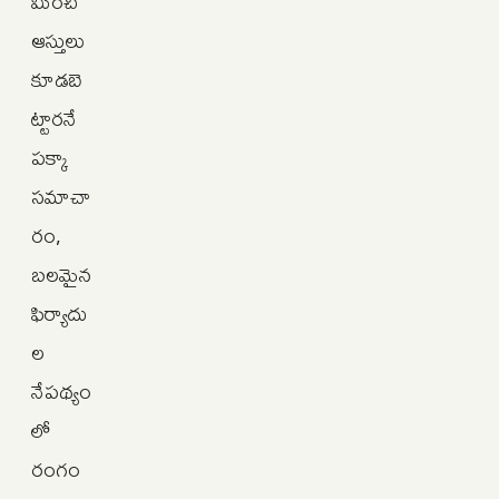
మించి
ఆస్తులు
కూడబె
ట్టారనే
పక్కా
సమాచా
రం,
బలమైన
ఫిర్యాదు
ల
నేపథ్యం
లో
రంగం