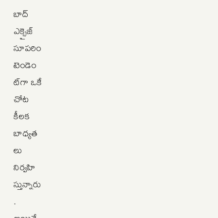
బాద్‌
ఎక్సైజ్‌
సూపరిం
టెండెం
ట్‌గా ఒకే
చోట
కీలక
బాధ్యత
లు
నిర్వహి
స్తున్నారు
.