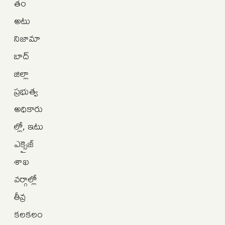
తం
అటు
నిజామా
బాద్
జిల్లా
ప్రభుత్వ
అధికారు
ల్లో, ఇటు
ఎక్సైజ్
శాఖ
వర్గాల్లో
తీవ్ర
కలకలం