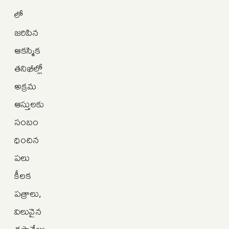
లో
జరిపిన
ఆకస్మిక
తనిఖీల్లో
అక్రమ
ఆస్తులకు
సంబం
ధించిన
పలు
కీలక
పత్రాలు,
విలువైన