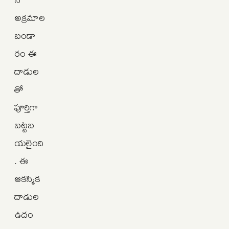
అక్రమాల
బండా
రం ఈ
దాడుల
తో
పూర్తిగా
బట్టబ
యలైంది
. ఈ
ఆకస్మిక
దాడుల
ఉదం