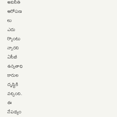
అవినీతి
ఆరోపణ
లు
ఎదు
ర్కొంటు
న్నారని
ఏసీబీ
ఉన్నతాధి
కారుల
దృష్టికి
వచ్చింది.
ఈ
నేపథ్యం