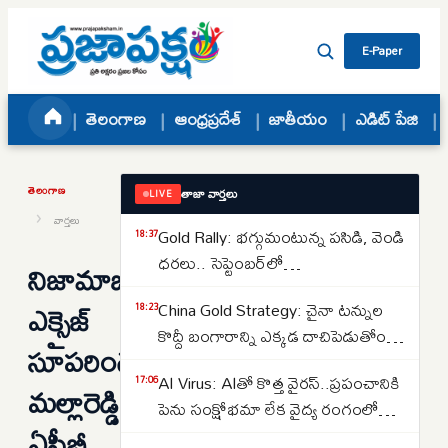
Skip to content
E-Paper
తెలంగాణ
ఆంధ్రప్రదేశ్
జాతీయం
ఎడిట్ పేజి
తెలంగాణ
తాజా వార్తలు
LIVE
›
వార్తలు
Gold Rally: భగ్గుమంటున్న పసిడి, వెండి
18:37
ధరలు.. సెప్టెంబర్‌లో
నిజామాబాద్‌
పెరుగుతాయా..తగ్గుతాయా..
ఎక్సైజ్‌
China Gold Strategy: చైనా టన్నుల
18:23
కొద్దీ బంగారాన్ని ఎక్కడ దాచిపెడుతోందో
సూపరింటెండెంట్‌
తెలుసా.. డ్రాగన్ కంట్రీ గోల్డ్ రిజర్వ్‌ల
AI Virus: AIతో కొత్త వైరస్‌..ప్రపంచానికి
17:06
వెనుక అసలు కథ ఇదే..
మల్లారెడ్డిపై
పెను సంక్షోభమా లేక వైద్య రంగంలో
ఏసీబీ
విప్లవమా.. తలలు పట్టుకుంటున్న