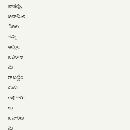
లాకర్లు,
బినామీల
పేరిట
ఉన్న
ఆస్తుల
వివరాల
ను
రాబట్టేం
దుకు
అధికారు
లు
విచారణ
ను