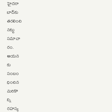
హైదరా
బాద్‌కు
తరలించి
నట్టు
సమాచా
రం.
ఆయన
కు
సంబం
ధించిన
మరికొ
న్ని
రహస్య