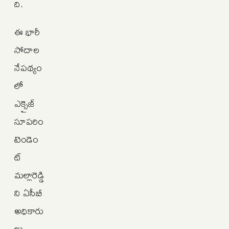
ది.
ఈ భారీ
సోదాల
నేపథ్యం
లో
ఎక్సైజ్
సూపరిం
టెండెం
ట్
మల్లారెడ్డి
ని ఏసీబీ
అధికారు
లు