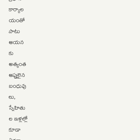
కార్యాల
యంతో
పాటు
ఆయన
కు
అత్యంత
ఆప్తులైన
బంధువు
లు,
స్నేహితు
ల ఇళ్లల్లో
కూడా