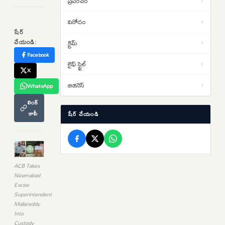
ప్రపంచం
›
విద్యార్థుల నిరసనలు తీవ్రతరం…
వినోదం
›
షేర్
లఖింపూర్ హింసాకాండ కేసులో.. ఆశిష్
13:06
చేయండి:
క్రైమ్
›
మిశ్రా బెయిల్ షరతుల సడలింపునకు
Facebook
‘సుప్రీం’ నో
లైఫ్ స్టైల్
›
తెహెల్కా పత్రిక మాజీ సంపాదకుడికి
X
12:45
10ఏళ్ల కఠిన కారాగార శిక్ష… బాంబే
బిజినెస్
›
WhatsApp
హైకోర్టు తీర్పు
లింక్
కాపీ
షేర్ చేయండి
ACB Takes
Nizamabad
Excise
Superintendent
Mallareddy
Into
Custody