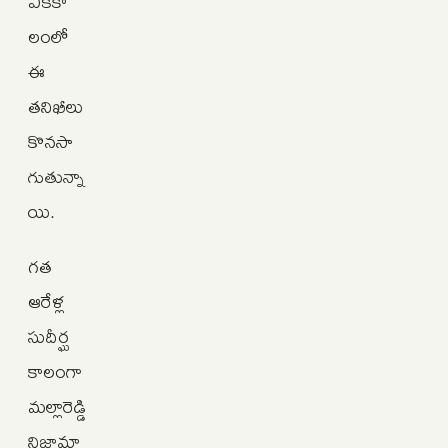
ఏకకా
లంలో
ఈ
తనిఖీలు
కొనసా
గుతున్నా
యి.
గత
ఆరేళ్ల
సుదీర్ఘ
కాలంగా
మల్లారెడ్డి
నిజామా