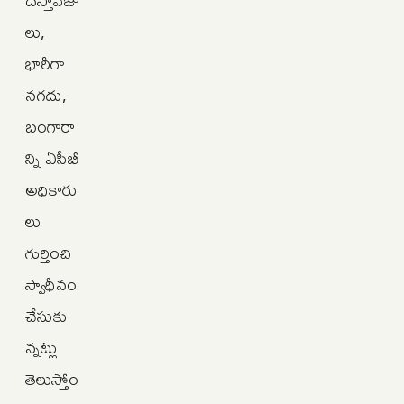
దస్తావేజు
లు,
భారీగా
నగదు,
బంగారా
న్ని ఏసీబీ
అధికారు
లు
గుర్తించి
స్వాధీనం
చేసుకు
న్నట్లు
తెలుస్తోం