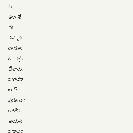
న
తర్వాతే
ఈ
ఉమ్మడి
దాడుల
కు ప్లాన్
చేశారు.
నిజామా
బాద్
ప్రగతినగ
ర్‌లోని
ఆయన
నివాసం