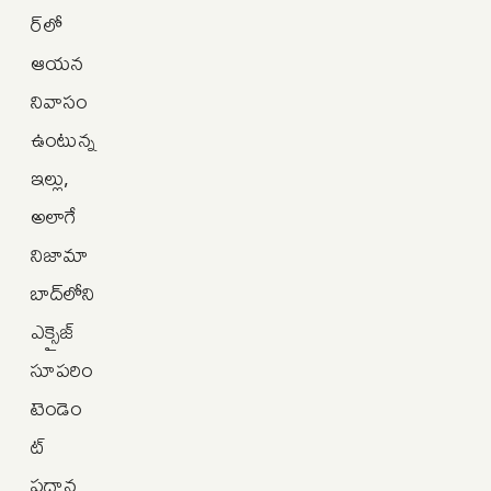
ర్‌లో
ఆయన
నివాసం
ఉంటున్న
ఇల్లు,
అలాగే
నిజామా
బాద్‌లోని
ఎక్సైజ్‌
సూపరిం
టెండెం
ట్‌
ప్రధాన