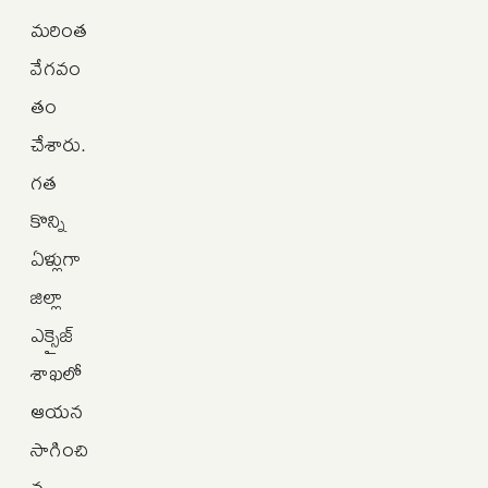
మరింత
వేగవం
తం
చేశారు.
గత
కొన్ని
ఏళ్లుగా
జిల్లా
ఎక్సైజ్
శాఖలో
ఆయన
సాగించి
న