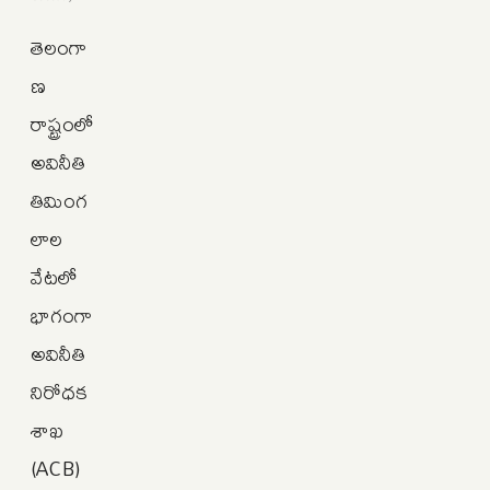
తెలంగా
ణ
రాష్ట్రంలో
అవినీతి
తిమింగ
లాల
వేటలో
భాగంగా
అవినీతి
నిరోధక
శాఖ
(ACB)