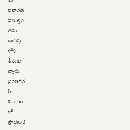
విచారణ
నిమిత్తం
తమ
అదుపు
లోకి
తీసుకు
న్నారు.
ప్రగతినగ
ర్
నివాసం
లో
ప్రాథమిక