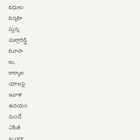
విధులు
నిర్వహి
స్తున్న
మల్లారెడ్డి
నివాసా
లు,
కార్యాల
యాలపై
ఇవాళ
ఉదయం
నుంచే
ఏసీబీ
బృందా