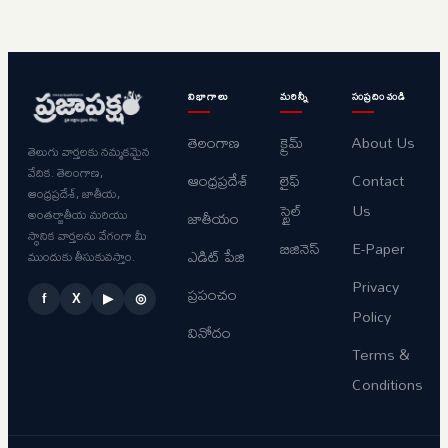
విభాగాలు
మరిన్నీ
సంప్రదించండి
తెలంగాణ
క్రైమ్
About Us
తెలుగు వార్తలకు నమ్మకమైన
వేదిక. తెలంగాణ,
ఆంధ్రప్రదేశ్
లైఫ్
Contact
ఆంధ్రప్రదేశ్, జాతీయ,
స్టైల్
Us
అంతర్జాతీయ మరియు
జాతీయం
స్థానిక వార్తలను వేగంగా మీ
బిజినెస్
E-Paper
ఎడిట్ పేజి
ముందుకు తీసుకువస్తాం.
Privacy
ప్రపంచం
f
X
▶
◎
Policy
వినోదం
Terms &
Conditions