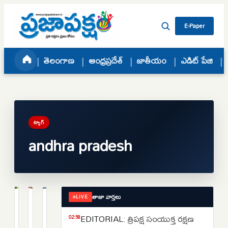
Skip to content
E-Paper
తెలంగాణ
ఆంధ్రప్రదేశ్
జాతీయం
ఎడిట్ పేజి
ట్యాగ్
andhra pradesh
తాజా వార్తలు
LIVE
ఆంధ్రప్రదేశ్
ఆంధ్రప్రదేశ్
ఆంధ్రప్రదేశ్
పార్టీ
చిరంజీవికి
నీళ్లు
EDITORIAL: త్రిపక్ష సంయుక్త రక్షణ
02:58