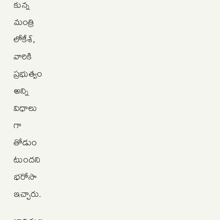
కున్న
మంత్రి
లోకేశ్,
వారికి
ప్రభుత్వం
అన్ని
విధాలు
గా
తోడుం
టుందని
భరోసా
ఇచ్చారు.