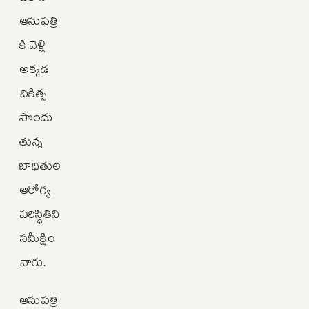
ఆసుపత్రి
కి వెళ్లి
అక్కడ
చికిత్స
పొందు
తున్న
బాధితుల
ఆరోగ్య
పరిస్థితిని
సమీక్షిం
చారు.
ఆసుపత్రి