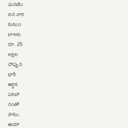
మరణిం
చిన వారి
కుటుం
బాలకు
రూ. 25
లక్షల
చొప్పున
భారీ
ఆర్థిక
పరిహా
రంతో
పాటు,
ఆయా