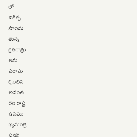
లో
చికిత్స
పొందు
తున్న
క్షతగాత్రు
లను
పరామ
ర్శించిన
అనంత
రం రాష్ట్ర
ఉపము
ఖ్యమంత్రి
పవన్