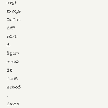
కార్మికు
లు మృతి
చెందగా,
మరో
ఆరుగు
రు
తీవ్రంగా
గాయప
డిన
సంగతి
తెలిసిందే
.
మంగళ