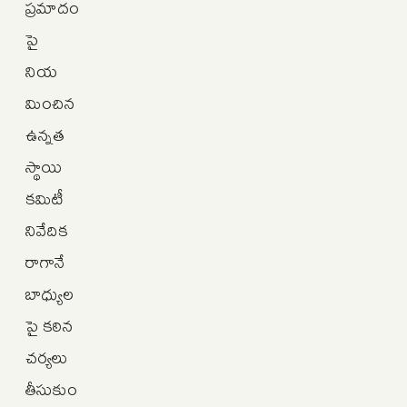
ప్రమాదం
పై
నియ
మించిన
ఉన్నత
స్థాయి
కమిటీ
నివేదిక
రాగానే
బాధ్యుల
పై కఠిన
చర్యలు
తీసుకుం