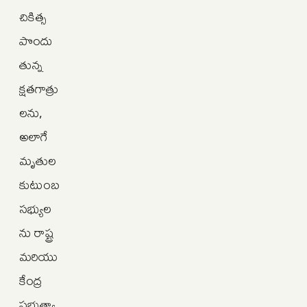
చికిత్స
పొందు
తున్న
క్షతగాత్రు
లను,
అలాగే
మృతుల
కుటుంబ
సభ్యుల
ను రాష్ట్ర
మరియు
కేంద్ర
ప్రభుత్వా