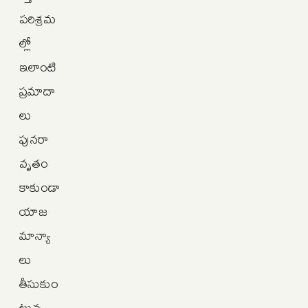
పరిశ్రమ
ల్లో
ఇలాంటి
ప్రమాదా
లు
పునరా
వృతం
కాకుండా
యాజ
మాన్యా
లు
తీసుకుం
టున్న