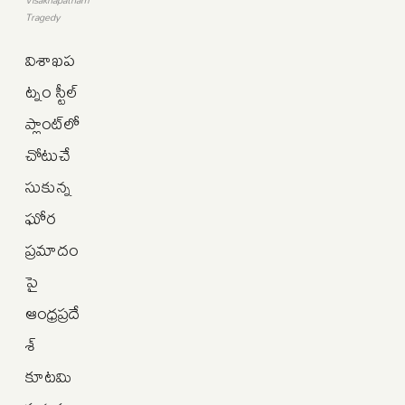
Tragedy
విశాఖప
ట్నం స్టీల్
ప్లాంట్‌లో
చోటుచే
సుకున్న
ఘోర
ప్రమాదం
పై
ఆంధ్రప్రదే
శ్
కూటమి