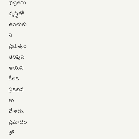
భద్రతను
దృష్టిలో
ఉంచుకు
ని
ప్రభుత్వం
తరఫున
ఆయన
కీలక
ప్రకటన
లు
చేశారు.
ప్రమాదం
లో