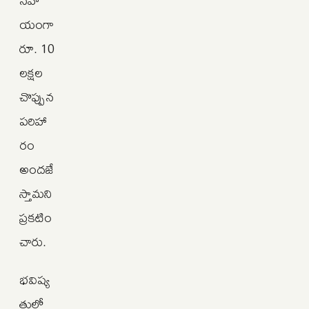
యంగా
రూ. 10
లక్షల
చొప్పున
పరిహా
రం
అందజే
స్తామని
ప్రకటిం
చారు.
భవిష్య
త్తులో