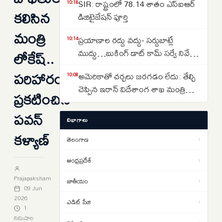
SIR: రాష్ట్రంలో 78.14 శాతం ఎస్ఐఆర్
10:18
కలిసిన
డిజిటైజేషన్ పూర్తి
మంత్రి
ప్రయాణాల రద్దు వద్దు- సర్దుబాట్లే
10:14
లోకేష్..
ముద్దు…బుకింగ్ డాట్ కామ్ సర్వే నివేదిక
వెల్లడి
పరిహారం
అమెరికాతో చర్చలు జరగడం లేదు: తేల్చి
10:08
చెప్పిన ఇరాన్ విదేశాంగ శాఖ మంత్రి
ప్రకటించిన
అరాఘ్చీ
హైదరాబాద్ నుంచి విజయవాడకు సీ-ప్లేన్
పవన్
09:24
విభాగాలు
సేవలు.. హుస్సేన్ సాగర్ నుంచి టేకాఫ్..
కళ్యాణ్
ప్రకాశం బ్యారేజీ వద్ద ల్యాండింగ్..
తెలంగాణ
›
గొడ్డలి పట్టిన అయ్యప్ప భక్తుడు
09:16
ఆంధ్రప్రదేశ్
›
నయనతార అంకితభావంతో
09:13
Prajapaksham
జాతీయం
›
పనిచేశారు.. ‘టాక్సిక్’ ట్రైలర్ రిలీజ్ లో
09 Jun
హీరో యష్
2026
ఎడిట్ పేజి
›
మానేరు తీరపు సాహిత్య చైతన్యం గూడూరి
1
09:09
నిమిషాల
సీతారాం