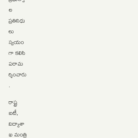
ల
ప్రతినిధు
లు
స్వయం
గా కలిసి
పరామ
ర్శించారు
.
రాష్ట్ర
ఐటీ,
విద్యాశా
ఖ మంత్రి