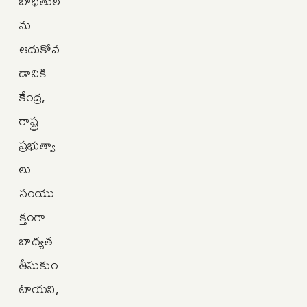
బాధితుల
ను
ఆదుకోవ
డానికి
కేంద్ర,
రాష్ట్ర
ప్రభుత్వా
లు
సంయు
క్తంగా
బాధ్యత
తీసుకుం
టాయని,