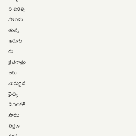
ర చికిత్స
పొందు
తున్న
ఆరుగు
రు
క్షతగాత్రు
లకు
మెరుగైన
వైద్య
సేవలతో
పాటు
తక్షణ
సహా