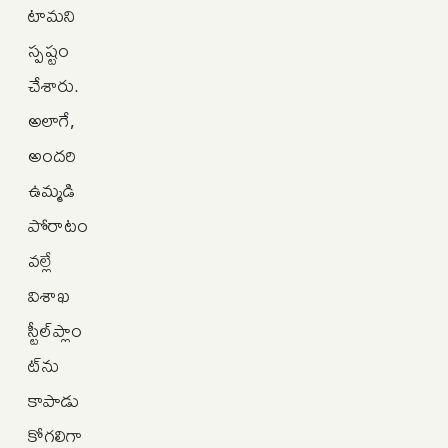
టామని
స్పష్టం
చేశారు.
అలాగే,
అందరి
ఉమ్మడి
పోరాటం
వల్లే
విశాఖ
స్టీల్‌ప్లాం
ట్‌ను
కాపాడు
కోగలిగా