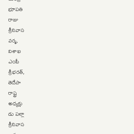
భూపతి
రాజు
శ్రీనివాస
వర్మ,
విశాఖ
ఎంపీ
శ్రీభరత్‌,
తెదేపా
రాష్ట్ర
అధ్యక్షు
డు పల్లా
శ్రీనివాస