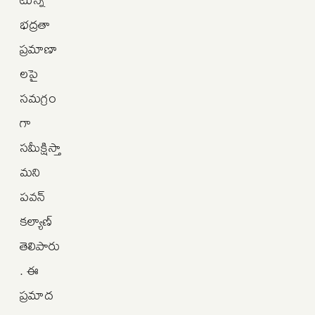
భద్రతా
ప్రమాణా
లపై
సమగ్రం
గా
సమీక్షిస్తా
మని
పవన్
కల్యాణ్
తెలిపారు
. ఈ
ప్రమాద