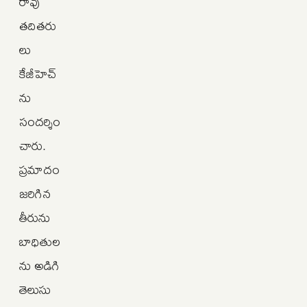
రావు
తదితరు
లు
కేజీహెచ్‌
ను
సందర్శిం
చారు.
ప్రమాదం
జరిగిన
తీరును
బాధితుల
ను అడిగి
తెలుసు