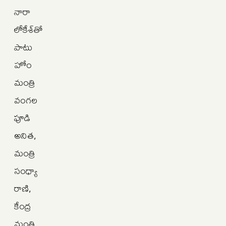
నారా
లోకేశ్‌తో
పాటు
హోం
మంత్రి
వంగల
పూడి
అనిత,
మంత్రి
సంధ్యా
రాణి,
కేంద్ర
మంత్రి