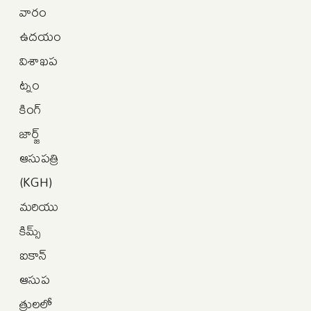
వారం
ఉదయం
విశాఖప
ట్నం
కింగ్
జార్జ్
ఆసుపత్రి
(KGH)
మరియు
కిమ్స్
ఐకాన్
ఆసుప
త్రులలో