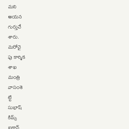
మని
ఆయన
గుర్తుచే
శారు.
మరోవై
పు కార్మిక
శాఖ
మంత్రి
వాసంశె
ట్టి
సుభాష్
కిమ్స్
ఐకాన్