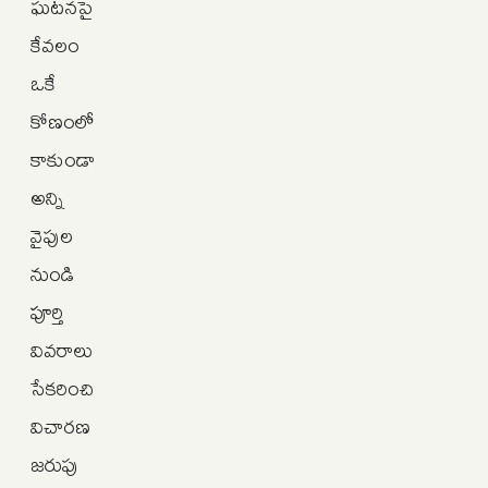
ఘటనపై
కేవలం
ఒకే
కోణంలో
కాకుండా
అన్ని
వైపుల
నుండి
పూర్తి
వివరాలు
సేకరించి
విచారణ
జరుపు