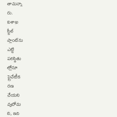
తామన్నా
రు.
విశాఖ
స్టీల్‌
ప్లాంట్‌ను
ఎట్టి
పరిస్థితు
ల్లోనూ
ప్రైవేటీక
రణ
చేయని
వ్వబోమ
ని, ఇది