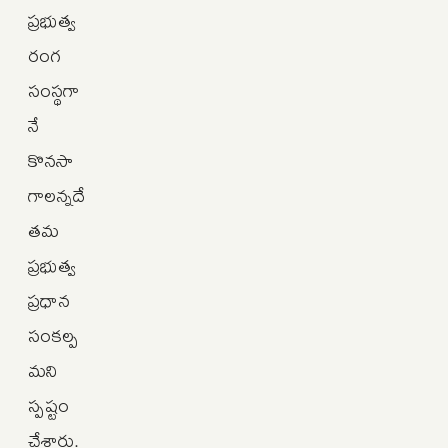
ప్రభుత్వ
రంగ
సంస్థగా
నే
కొనసా
గాలన్నదే
తమ
ప్రభుత్వ
ప్రధాన
సంకల్ప
మని
స్పష్టం
చేశారు.