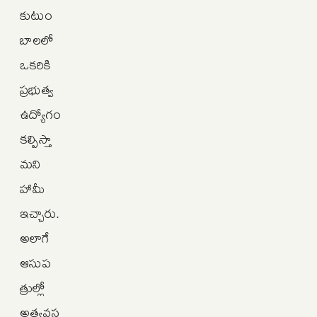
కుటుం
బాలలో
ఒకరికి
ప్రభుత్వ
ఉద్యోగం
కల్పిస్తా
మని
హామీ
ఇచ్చారు.
అలాగే
ఆసుప
త్రుల్లో
అత్యవస