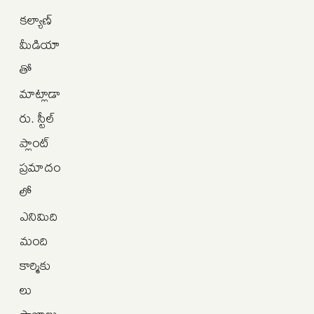
కల్యాణ్
మీడియా
తో
మాట్లాడా
రు. స్టీల్
ప్లాంట్
ప్రమాదం
లో
ఎనిమిది
మంది
కార్మికు
లు
ప్రాణాలు