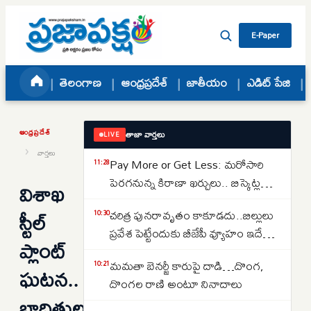
Skip to content
E-Paper
తెలంగాణ
ఆంధ్రప్రదేశ్
జాతీయం
ఎడిట్ పేజి
ఆంధ్రప్రదేశ్
తాజా వార్తలు
LIVE
›
వార్తలు
Pay More or Get Less: మరోసారి
11:28
పెరగనున్న కిరాణా ఖర్చులు.. బిస్కెట్ల
విశాఖ
నుంచి టీ వరకు ధరలు బాదుడుకు
స్టీల్
చరిత్ర పునరావృతం కాకూడదు..బిల్లులు
10:30
రెడీ..కారణమేమిటంటే..
ప్రవేశ పెట్టేందుకు బీజేపీ వ్యూహం ఇదే
ప్లాంట్
అంటున్న జైరాం రమేష్
మమతా బెనర్జీ కారుపై దాడి…దొంగ,
10:21
ఘటన..
దొంగల రాణి అంటూ నినాదాలు
బాధితులను