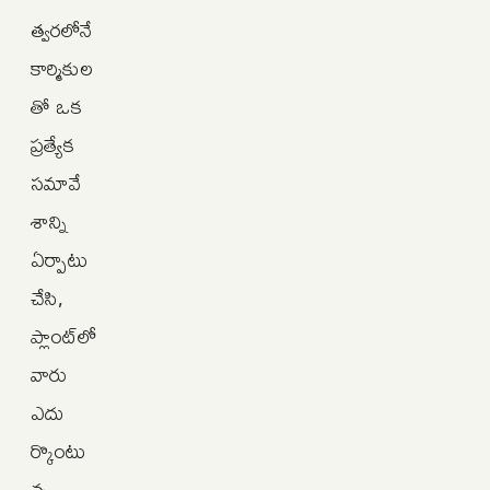
త్వరలోనే
కార్మికుల
తో ఒక
ప్రత్యేక
సమావే
శాన్ని
ఏర్పాటు
చేసి,
ప్లాంట్‌లో
వారు
ఎదు
ర్కొంటు
న్న