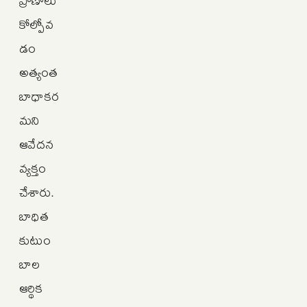
కోల్పోవ
డం
అత్యంత
బాధాకర
మని
ఆవేదన
వ్యక్తం
చేశారు.
బాధిత
కుటుం
బాల
ఆర్థిక