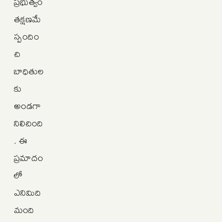
ప్రభుత్వం
తక్షణమే
స్పందిం
చి
బాధితుల
కు
అండగా
నిలిచింది
. ఈ
ప్రమాదం
లో
ఎనిమిది
మంది