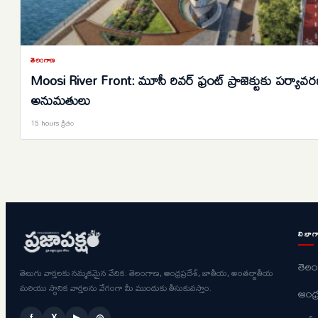
తెలంగాణ
Moosi River Front: మూసీ రివర్ ఫ్రంట్ ప్రాజెక్టుకు పర్యావ
అనుమతులు
15 hours క్రితం
విభాగ
తెల
తెలుగు వార్తలకు నమ్మకమైన వేదిక. తెలంగాణ, ఆంధ్రప్రదేశ్, జాతీయ, అంతర్జాతీయ
మరియు స్థానిక వార్తలను వేగంగా మీ ముందుకు తీసుకువస్తాం.
ఆంధ్ర
f
X
▶
◎