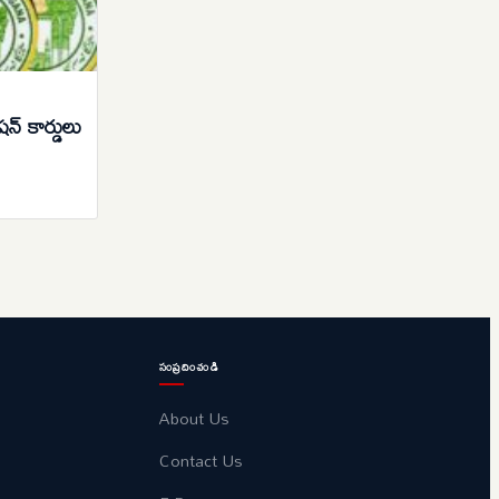
్ కార్డులు
సంప్రదించండి
About Us
Contact Us