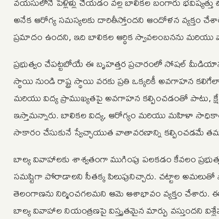
వయసులోనే పెళ్లిళ్లు చేయడం వల్ల బాలికల బంగారు భవిష్యత్తు
అనేక ఆరోగ్య సమస్యలకు దారితీస్తోందని ఆందోళన వ్యక్తం చేశార
ప్రమాదం ఉందని, ఇది బాలికల ఆర్థిక స్వావలంబనను మరియు వా
ప్రభుత్వం చేపట్టబోయే ఈ బృహత్తర ప్రచారంలో సోషల్ మీడియాన
స్థాయి నుండి రాష్ట్ర స్థాయి వరకు ప్రతి ఒక్కరికీ అవగాహన కలిగేలా
మరియు విద్య ప్రాముఖ్యతపై అవగాహన కల్పించడంతో పాటు, క్షేత్ర
ఇస్తామన్నారు. బాలికల విద్య, ఆరోగ్యం మరియు మహిళా సాధికార
సాకారం చేసుకునే స్వేచ్ఛాయుత వాతావరణాన్ని కల్పించడమే తమ 
బాల్య వివాహాలకు శాశ్వతంగా ముగింపు పలకడం కేవలం ప్రభుత్
సమష్టిగా పోరాడాలని సీతక్క పిలుపునిచ్చారు. చట్టాల అమలుతో
తెలంగాణను నిర్మించగలమని ఆమె ఆశాభావం వ్యక్తం చేశారు. ఈ ఒ
బాల్య వివాహాల నియంత్రణపై విస్తృతమైన మార్పు వస్తుందని విశ్లేష