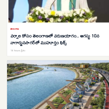
తెలంగాణ
వర్షాల కోసం తెలంగాణలో వరుణయాగం.. ఆగస్టు 10న
నాగార్జునసాగర్‌లో ముహూర్తం ఫిక్స్
14 hours క్రితం