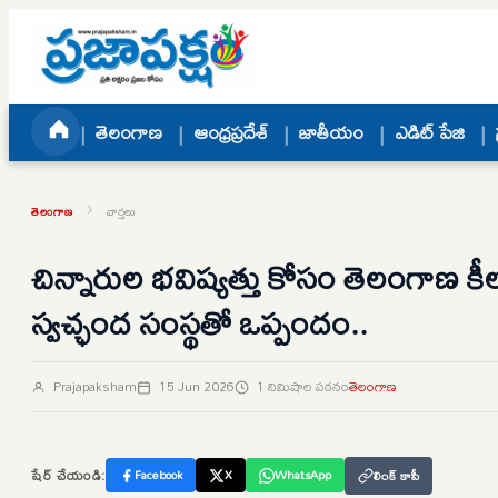
Skip to content
తెలంగాణ
ఆంధ్రప్రదేశ్
జాతీయం
ఎడిట్ పేజి
›
తెలంగాణ
వార్తలు
చిన్నారుల భవిష్యత్తు కోసం తెలంగాణ కీ
స్వచ్ఛంద సంస్థతో ఒప్పందం..
Prajapaksham
15 Jun 2026
1 నిమిషాల పఠనం
తెలంగాణ
షేర్ చేయండి:
Facebook
X
WhatsApp
లింక్ కాపీ