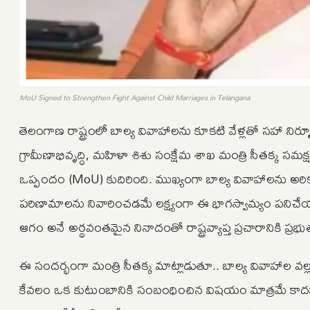
MoU Signed to Strengthen Fight Against Child Marriages in Telangana
తెలంగాణ రాష్ట్రంలో బాల్య వివాహాలను కూకటి వేళ్లతో సహా నిర
గ్రామీణాభివృద్ధి, మహిళా శిశు సంక్షేమ శాఖ మంత్రి సీతక్క స
ఒప్పందం (MoU) కుదిరింది. ముఖ్యంగా బాల్య వివాహాలను అరి
పరిణామాలను నివారించడమే లక్ష్యంగా ఈ భాగస్వామ్యం పనిచేయన
ఆగం అనే అర్థవంతమైన నినాదంతో రాష్ట్రవ్యాప్త ప్రచారానికి ప్రభుత్
ఈ సందర్భంగా మంత్రి సీతక్క మాట్లాడుతూ.. బాల్య వివాహాల వల్ల
కేవలం ఒక కుటుంబానికి సంబంధించిన విషయం మాత్రమే కాదని, 