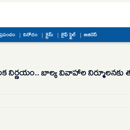
ప్రపంచం
వినోదం
క్రైమ్
లైఫ్ స్టైల్
బిజినెస్
లక నిర్ణయం.. బాల్య వివాహాల నిర్మూలనకు 