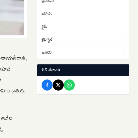
ప్రపంచం
›
విద్యార్థుల నిరసనలు తీవ్రతరం…
వినోదం
›
లఖింపూర్ హింసాకాండ కేసులో.. ఆశిష్
13:06
క్రైమ్
›
మిశ్రా బెయిల్ షరతుల సడలింపునకు
‘సుప్రీం’ నో
లైఫ్ స్టైల్
›
తెహెల్కా పత్రిక మాజీ సంపాదకుడికి
12:45
10ఏళ్ల కఠిన కారాగార శిక్ష… బాంబే
బిజినెస్
›
పంచాయతీరాజ్,
హైకోర్టు తీర్పు
వగాహన
షేర్ చేయండి
ర
ివాహం-బతుకు
 అనేది
్న