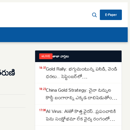
E-Paper
తాజా వార్తలు
LIVE
Gold Rally: భగ్గుమంటున్న పసిడి, వెండి
తరుణి
18:37
ధరలు.. సెప్టెంబర్‌లో
పెరుగుతాయా..తగ్గుతాయా..
China Gold Strategy: చైనా టన్నుల
18:23
కొద్దీ బంగారాన్ని ఎక్కడ దాచిపెడుతోందో
తెలుసా.. డ్రాగన్ కంట్రీ గోల్డ్ రిజర్వ్‌ల
AI Virus: AIతో కొత్త వైరస్‌..ప్రపంచానికి
17:06
వెనుక అసలు కథ ఇదే..
పెను సంక్షోభమా లేక వైద్య రంగంలో
విప్లవమా.. తలలు పట్టుకుంటున్న