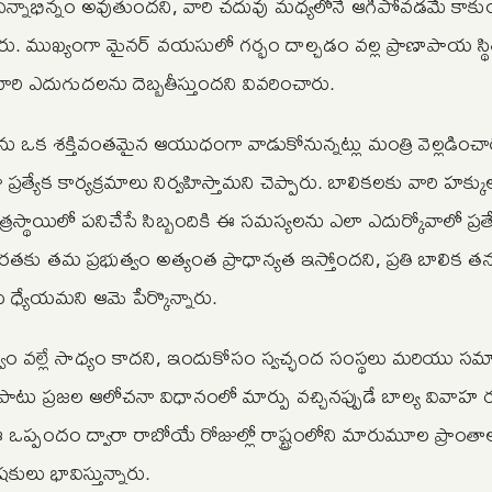
 చిన్నాభిన్నం అవుతుందని, వారి చదువు మధ్యలోనే ఆగిపోవడమే కాక
ు. ముఖ్యంగా మైనర్ వయసులో గర్భం దాల్చడం వల్ల ప్రాణాపాయ స్థితి
రి ఎదుగుదలను దెబ్బతీస్తుందని వివరించారు.
ు ఒక శక్తివంతమైన ఆయుధంగా వాడుకోనున్నట్లు మంత్రి వెల్లడించార
 ప్రత్యేక కార్యక్రమాలు నిర్వహిస్తామని చెప్పారు. బాలికలకు వారి హక్క
స్థాయిలో పనిచేసే సిబ్బందికి ఈ సమస్యలను ఎలా ఎదుర్కోవాలో ప్రత్యే
తకు తమ ప్రభుత్వం అత్యంత ప్రాధాన్యత ఇస్తోందని, ప్రతి బాలిక 
ధ్యేయమని ఆమె పేర్కొన్నారు.
వం వల్లే సాధ్యం కాదని, ఇందుకోసం స్వచ్ఛంద సంస్థలు మరియు స
 పాటు ప్రజల ఆలోచనా విధానంలో మార్పు వచ్చినప్పుడే బాల్య వివాహ
ప్పందం ద్వారా రాబోయే రోజుల్లో రాష్ట్రంలోని మారుమూల ప్రాంతాల
కులు భావిస్తున్నారు.