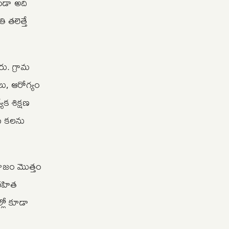
ుండా అది
 తలెత్తే
ు. గ్రామ
ులు, ఆరోగ్యం
క శిక్షణ
తన కలను
మాజం మొత్తం
 రహిత
్లో కూడా