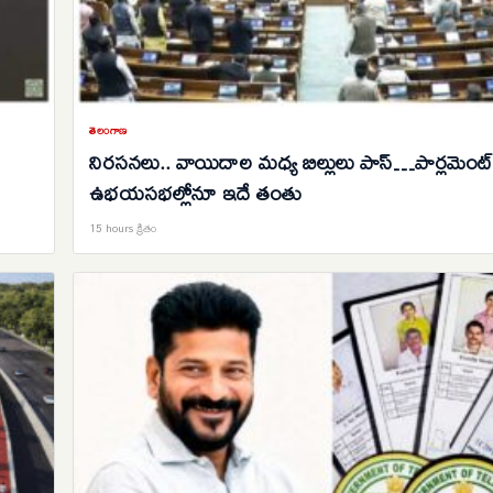
తెలంగాణ
నిరసనలు.. వాయిదాల మధ్య బిల్లులు పాస్…పార్లమెంట్
ఉభయసభల్లోనూ ఇదే తంతు
15 hours క్రితం