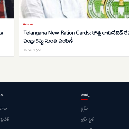
తెలంగాణ
రణ
Telangana New Ration Cards: కొత్త లామినేటెడ్ రేషన
పంద్రాగస్టు నుంచి పంపిణీ
16 hours క్రితం
ాలు
మరిన్నీ
ంగాణ
క్రైమ్
ప్రదేశ్
లైఫ్ స్టైల్