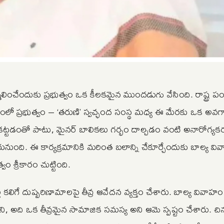
్మూలించేందుకు ప్రభుత్వం ఒక కీలకమైన ముందడుగు వేసింది. రాష్ట్ర 
మక్షంలో ప్రభుత్వం – ‘తరుణి’ స్వచ్ఛంద సంస్థ మధ్య ఈ మేరకు ఒక అ
కట్టడంతో పాటు, మైనర్ బాలికలు గర్భం దాల్చడం వంటి అనారోగ్యక
ుంది. ఈ కార్యక్రమానికి మరింత బలాన్ని చేకూర్చేందుకు బాల్య వ
వం శ్రీకారం చుట్టింది.
 కలిగే దుష్పరిణామాలపై తీవ్ర ఆవేదన వ్యక్తం చేశారు. బాల్య వివాహం
అది ఒక తీవ్రమైన సామాజిక సమస్య అని ఆమె స్పష్టం చేశారు. చిన