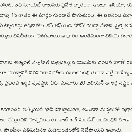
ోషిస్తోంది. ఇది సూయజ్ కాలువకు ప్రవేశ ద్వారంగా ఉంటూ ఆసియా, 
ో దాదాపు 15 శాతం ఈ మార్గం గుండానే సాగుతుంది. ఈ జలసంధి మూ
ాంకర్లు ఆఫ్రికాలోని ‘కేప్ ఆఫ్ గుడ్ హోప్’ చుట్టూ వేలాది మైళ్ల
ఖర్చులు విపరీతంగా పెరిగిపోయి ఆ భారం అంతిమంగా వినియోగదార
ాన్‌కు అత్యంత సన్నిహిత మిత్రపక్షమైన యెమెన్‌కు చెందిన ‘హౌతీ’ రెబ
 యుద్ధానికి నిరసనగా హౌతీలు ఈ జలసంధి గుండా వెళ్లే వాణిజ్య
రపంచ ఆర్థిక వ్యవస్థకు ఏటా సుమారు 20 బిలియన్ డాలర్ల నష్టం వా
ోర్స్ కమాండర్ ఇస్మాయిల్ ఖానీ మాట్లాడుతూ, అమెరికా మద్దతుతో ఇజ్రాయె
 చేస్తుందని హెచ్చరించారు. బాబ్ అల్-మండేబ్ జలసంధిని కూడా 
ా, పాలస్తీనా ప్రతిఘటనల సుడిగుండంలోకి నెట్టేస్తాయని అన్నారు.