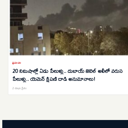
ప్రపంచం
20 నిమిషాల్లో ఏడు పేలుళ్లు.. దుబాయ్ జెబెల్ అలీలో వరుస
పేలుళ్లు.. యెమెన్ క్షిపణి దాడి అనుమానాలు!
2 days క్రితం