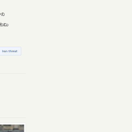
ాని
కూటమి
Iran threat