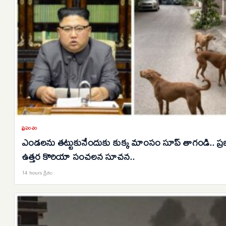
ప్రపంచం
ఎండలను తట్టుకునేందుకు కుక్క మాంసం సూప్ తాగండి.. ప్
ఉత్తర కొరియా సంచలన సూచన..
14 hours క్రితం