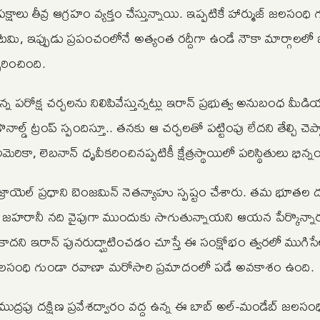
ాలు తీవ్ర ఆగ్రహం వ్యక్తం చేస్తున్నాయి. ఇప్పటికే హార్ముజ్ జలసంధి
, ఇప్పుడు ప్రపంచంలోనే అత్యంత రద్దీగా ఉండే నౌకా మార్గాలలో 
రించింది.
 పరోక్ష చర్చలను నిలిపివేస్తున్నట్లు ఇరాన్ ప్రభుత్వ అనుబంధ మీడి
్డ్ ట్రంప్ స్పందిస్తూ.. తనకు ఆ చర్చలతో పట్టింపు లేదని తేల్చి చెప్
మెరికా, లెబనాన్ ధృవీకరించినప్పటికీ క్షేత్రస్థాయిలో పరిస్థితులు భిన్
జ్రాయెల్ ప్రధాని బెంజమిన్ నెతన్యాహు స్పష్టం చేశారు. తమ భూతల
్లి జహరానీ నది వైపుగా ముందుకు సాగుతున్నాయని ఆయన పేర్కొన్నార
దని ఇరాన్ పునరుద్ఘాటించడం చూస్తే ఈ సంక్షోభం త్వరలో ముగిసే
 జలసంధి గుండా రవాణా మరోసారి ప్రమాదంలో పడే అవకాశం ఉంది.
ముద్రపు దక్షిణ ప్రవేశద్వారం వద్ద ఉన్న ఈ బాబ్ అల్-మండేబ్ జలసం