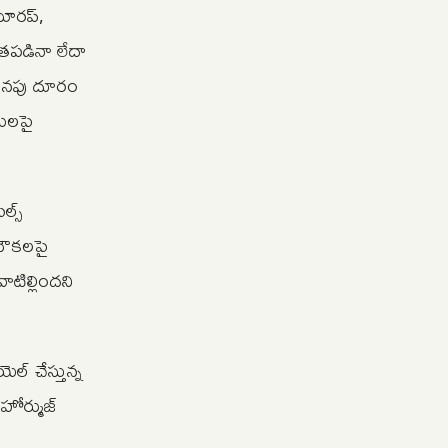
యూరప్,
తపడినా లేదా
 అదనపు దూరం
ులపై
ల్స్
 నౌకలపై
టిల్లిందని
ల్ చేస్తున్న
హోర్ముజ్