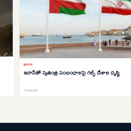
ప్రపంచం
ఇరాన్‌తో స్వతంత్ర సంబంధాలపై గల్ఫ్‌ దేశాల దృష్టి
2 days క్రితం