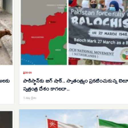
ప్రపంచం
రజలకు
పాకిస్థాన్‌కు బిగ్ షాక్.. స్వాతంత్య్రం ప్రకటించుకున్న బెలూచ
స్వత్రంత్ర దేశం కాగలదా..
1 day క్రితం