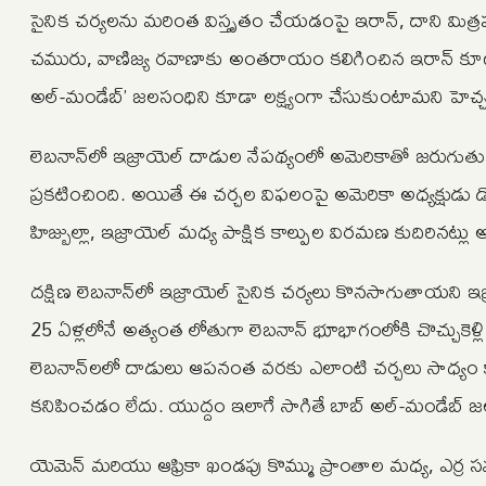
సైనిక చర్యలను మరింత విస్తృతం చేయడంపై ఇరాన్, దాని మిత్రపక్ష
చమురు, వాణిజ్య రవాణాకు అంతరాయం కలిగించిన ఇరాన్ కూటమి
అల్-మండేబ్’ జలసంధిని కూడా లక్ష్యంగా చేసుకుంటామని హెచ్చ
లెబనాన్‌లో ఇజ్రాయెల్ దాడుల నేపథ్యంలో అమెరికాతో జరుగుతున్న
ప్రకటించింది. అయితే ఈ చర్చల విఫలంపై అమెరికా అధ్యక్షుడు డొనాల
హిజ్బుల్లా, ఇజ్రాయెల్ మధ్య పాక్షిక కాల్పుల విరమణ కుదిరినట్లు అ
దక్షిణ లెబనాన్‌లో ఇజ్రాయెల్ సైనిక చర్యలు కొనసాగుతాయని ఇ
25 ఏళ్లలోనే అత్యంత లోతుగా లెబనాన్ భూభాగంలోకి చొచ్చుకెళ
లెబనాన్‌లలో దాడులు ఆపనంత వరకు ఎలాంటి చర్చలు సాధ్యం కా
కనిపించడం లేదు. యుద్దం ఇలాగే సాగితే బాబ్ అల్-మండేబ్
యెమెన్ మరియు ఆఫ్రికా ఖండపు కొమ్ము ప్రాంతాల మధ్య, ఎర్ర స