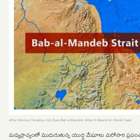
After Hormuz Tensions, Iran Eyes Bab el-Mandeb: What It Means for World Trade
మధ్యప్రాచ్యంలో ముదురుతున్న యుద్ధ మేఘాలు మరోసారి ప్రపంచ ఆర