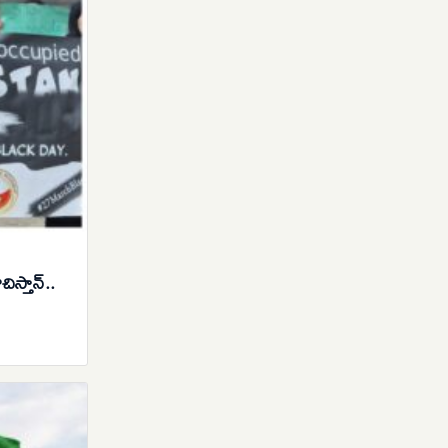
ిస్తాన్..