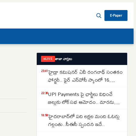
E-Paper
తాజా వార్తలు
LIVE
హైడ్రా కమిషనర్ ఏవీ రంగనాథ్ సంతకం
23:41
ఫోర్జరీ.. ఫైర్ ఎన్‌వోసీ స్కాంలో 16
జూనియర్ కాలేజీలు
UPI Payments పై ఛార్జీలు విధించే
22:38
బిల్లుకు లోక్‌సభ ఆమోదం.. మారనున్న
చెల్లింపుల విధానం
హైదరాబాద్‌లో పది లక్షల మంది ఓటర్లు
18:58
గల్లంతు..సీఈసీ స్పందన ఇదే..