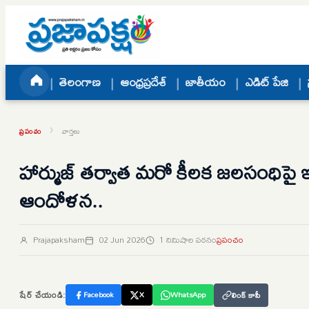
Skip to content
తెలంగాణ
ఆంధ్రప్రదేశ్
జాతీయం
ఎడిట్ పేజి
›
ప్రపంచం
వార్తలు
హార్ముజ్ తర్వాత మరో కీలక జలసంధిపై ఇరా
ఆందోళన..
Prajapaksham
02 Jun 2026
1 నిమిషాల పఠనం
ప్రపంచం
షేర్ చేయండి:
Facebook
X
WhatsApp
లింక్ కాపీ