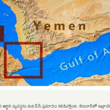
్థిక వ్యవస్థను కుదిపేసే ప్రమాదం కనిపిస్తోంది. లెబనాన్‌లో ఇజ్రా