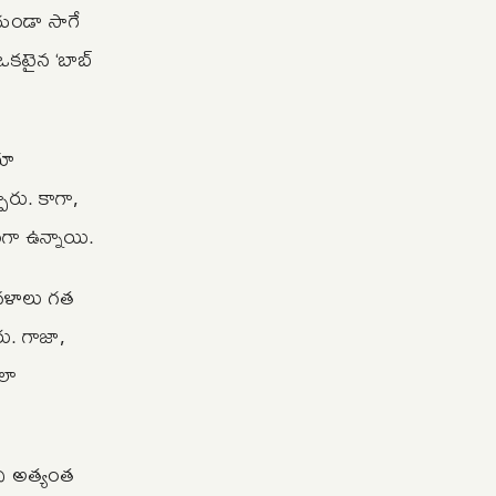
 గుండా సాగే
ఒకటైన ‘బాబ్
యా
పారు. కాగా,
నంగా ఉన్నాయి.
 దళాలు గత
ు. గాజా,
లా
ధి అత్యంత