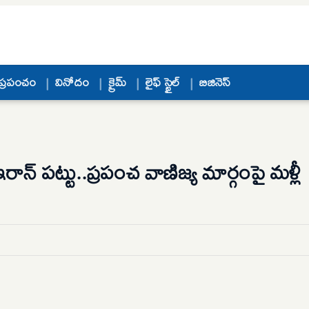
ప్రపంచం
వినోదం
క్రైమ్
లైఫ్ స్టైల్
బిజినెస్
న్ పట్టు..ప్రపంచ వాణిజ్య మార్గంపై మళ్లీ