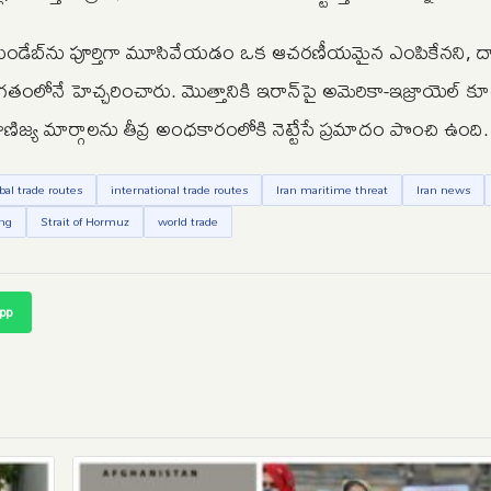
మండేబ్‌ను పూర్తిగా మూసివేయడం ఒక ఆచరణీయమైన ఎంపికేనని, ద
తంలోనే హెచ్చరించారు. మొత్తానికి ఇరాన్‌పై అమెరికా-ఇజ్రాయెల్ 
య మార్గాలను తీవ్ర అంధకారంలోకి నెట్టేసే ప్రమాదం పొంచి ఉంది.
bal trade routes
international trade routes
Iran maritime threat
Iran news
ing
Strait of Hormuz
world trade
pp