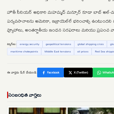
హౌతీ సీనియర్ అధికారి మహమ్మద్ మన్సూర్ కూడా బాబ్ అల్-
పర్యవసానాలను అమెరికా, ఇజ్రాయెల్‌లే భరించాల్సి ఉంటుందని గ
వ్యూహాలు, అంతర్జాతీయ ఇంధన సరఫరాలు మరియు ప్రపంచ వాణిజ్
ట్యాగ్‌లు:
energy security
geopolitical tensions
global shipping crisis
glo
maritime chokepoints
Middle East tensions
oil prices
Red Sea shipp
ఈ వార్తను షేర్ చేయండి:
Facebook
X (Twitter)
WhatsA
సంబంధిత వార్తలు