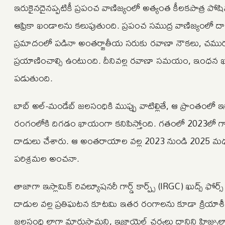
ఇరుకైనదైనప్పటికీ ప్రపంచ వాణిజ్యంలో అత్యంత కీలకపాత్ర ప
ఆఫ్రికా ఖండాలను కలుపుతుంది. ప్రపంచ సముద్ర వాణిజ్యంల
ప్రమాదంలో పడినా అంతర్జాతీయ సరుకు రవాణా నౌకలు, చమురు ట్య
ప్రయాణించాల్సి ఉంటుంది. దీనివల్ల రవాణా సమయం, ఇంధన 
పడుతుంది.
బాబ్ అల్-మండేబ్ జలసంధికి ముప్పు వాటిల్లితే, ఆ ప్రాంతంలో ఇర
రంగంలోకి దిగడం ఖాయంగా కనిపిస్తోంది. గతంలో 2023లో గాజా
దాడులు చేశారు. ఆ అంతరాయాల వల్ల 2023 నుండి 2025 మధ్య ప్
పరిశ్రమల అంచనా.
తాజాగా ఇస్లామిక్ రివల్యూషనరీ గార్డ్ కార్ప్స్ (IRGC) ఖుద్స్ ఫ
దాడుల వల్ల ప్రతిఘటన కూటమి ఇతర రంగాలను కూడా క్రియాశీలం
జలసంధి లాగా మారుస్తామని, ఇజ్రాయెల్ చర్యలు దానిని హిజ్బుల్ల