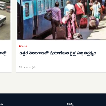
తెలంగాణ
ల్లో
ఉత్తర తెలంగాణలో ప్రయాణికుల రైళ్ల పట్ల నిర్లక్ష్యం
50 minutes క్రితం
ాలు
మరిన్నీ