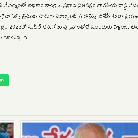
 నేపథ్యంలో అధికార కాంగ్రెస్, ప్రధాన ప్రతిపక్షం భారతీయ రాష్ట్ర సమ
గైనా దీన్ని త్రిముఖ పోరుగా మార్చాలని మరోవైపు బీజేపీ కూడా ప్రయత్
త్రం 2023లో సునీల్ కనుగోలు వ్యూహాలతోనే ముందుకు వెళ్లింది. భవిష
 కనిపిస్తోంది.
pp