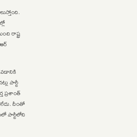
లుస్తోంది.
్లో
ి రాష్ట్ర
ీఆర్
ావడానికి
లు పార్టీ
 ప్రశాంత్
చలేదు. దీంతో
 పార్టీలోని