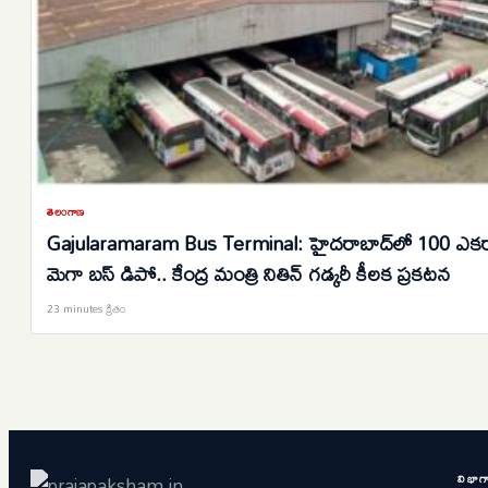
తెలంగాణ
Gajularamaram Bus Terminal: హైదరాబాద్‌లో 100 ఎకరా
మెగా బస్ డిపో.. కేంద్ర మంత్రి నితిన్ గడ్కరీ కీలక ప్రకటన
23 minutes క్రితం
విభాగ