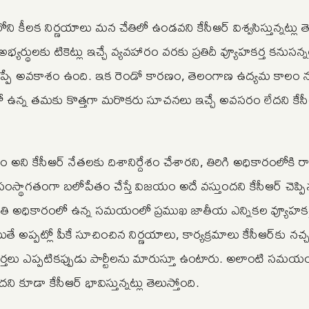
ి కీలక నిర్ణయాలు మన చేతిలో ఉండవని కేసీఆర్ విశ్వసిస్తున్నట్లు తె
అభ్యర్థులకు టికెట్లు ఇచ్చే వ్యవహారం వరకు ప్రతిదీ వ్యూహకర్త కనుసన్నల
్ తప్పే అవకాశం ఉంది. ఇక రెండో కారణం, తెలంగాణ ఉద్యమ కాలం నుంచ
లో ఉన్న తమకు కొత్తగా మరొకరు సూచనలు ఇచ్చే అవసరం లేదని కేస
ం అని కేసీఆర్ నేతలకు దిశానిర్దేశం చేశారని, తిరిగి అధికారంలోకి ర
ంస్థాగతంగా బలోపేతం చేస్తే విజయం అదే వస్తుందని కేసీఆర్ చెప్పినట్
 సమితి అధికారంలో ఉన్న సమయంలో ప్రముఖ జాతీయ ఎన్నికల వ్యూహకర్త
తే అప్పట్లో పీకే సూచించిన నిర్ణయాలు, కార్యక్రమాలు కేసీఆర్‌కు నచ్
్తలు ఎప్పటికప్పుడు పార్టీలను మారుస్తూ ఉంటారు. అలాంటి సమయంలో
కూడా కేసీఆర్ భావిస్తున్నట్లు తెలుస్తోంది.