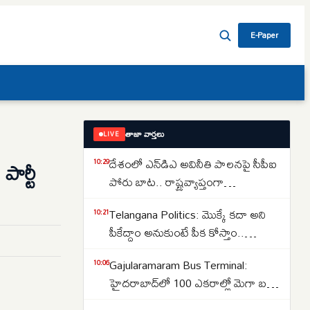
E-Paper
తాజా వార్తలు
LIVE
దేశంలో ఎన్‌డిఎ అవినీతి పాలనపై సీపీఐ
ార్టీ
10:29
పోరు బాట.. రాష్ట్రవ్యాప్తంగా
పాదయాత్రలతో నిరసన..
Telangana Politics: మొక్కే కదా అని
10:21
పీకేద్దాం అనుకుంటే పీక కోస్తాం..
కాంగ్రెస్‌కు ఎమ్మెల్యే కూనంనేని
Gajularamaram Bus Terminal:
10:06
సాంబశివరావు స్ట్రాంగ్ వార్నింగ్..
హైదరాబాద్‌లో 100 ఎకరాల్లో మెగా బస్
డిపో.. కేంద్ర మంత్రి నితిన్ గడ్కరీ కీలక