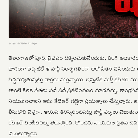
ai generated image
తెలంగాణలో పూర్వ వైభవం దక్కించుకునేందుకు, తిరిగి అధికారంల
భాగంగా ఇప్పటికే ఆ పార్టీ సంస్థాగతంగా బలోపేతం చేసేందుకు బ
సిద్ధమవుతున్నట్లు వార్తలు వస్తున్నాయి. ఇప్పటికే మళ్లీ కేసీఆర్ 
లాంటి కీలక నేతలు పదే పదే ప్రకటించడం చూడవచ్చు. కాంగ్రెస్‌ను గ
నియమించాలని అటు కేటీఆర్ గట్టిగా ప్రయత్నాలు చేస్తున్నారు. ఇద
తీసుకొని వెళ్లగా, ఆయన తిరస్కరించినట్లు పార్టీ వర్గాలు చెబుతున
కేసీఆర్ నిలదీసినట్లు తెలుస్తోంది. కొందరు నాయకుల ప్రతిపాద
చెబుతున్నాయి.