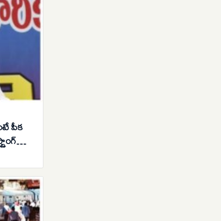
ంటే పీక
్రాంగ్