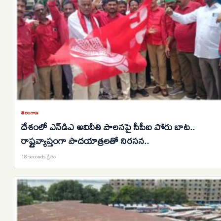
తెలంగాణ
దేశంలో ఎన్‌డిఎ అవినీతి పాలనపై సీపీఐ పోరు బాట..
రాష్ట్రవ్యాప్తంగా పాదయాత్రలతో నిరసన..
18 seconds క్రితం