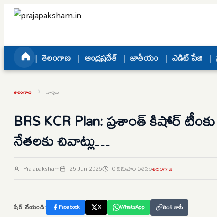
Skip to content
తెలంగాణ
ఆంధ్రప్రదేశ్
జాతీయం
ఎడిట్ పేజి
›
తెలంగాణ
వార్తలు
BRS KCR Plan: ప్రశాంత్ కిషోర్ టీంకు ష
నేతలకు చివాట్లు…
Prajapaksham
25 Jun 2026
0 నిమిషాల పఠనం
తెలంగాణ
షేర్ చేయండి:
Facebook
X
WhatsApp
లింక్ కాపీ