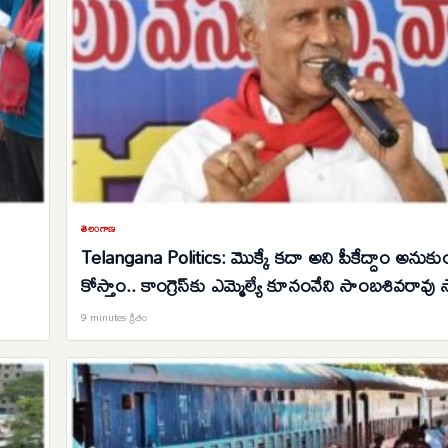
తెలంగాణ
Telangana Politics: మొక్కే కదా అని పీకేద్దాం అనుకు
కోస్తాం.. కాంగ్రెస్‌కు ఎమ్మెల్యే కూనంనేని సాంబశివరావు స్ట
వార్నింగ్..
9 minutes క్రితం