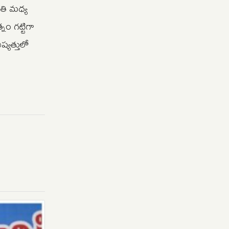
ితి మధ్య
నం గట్టిగా
్యత్తులో