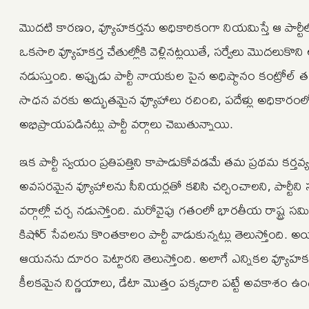
మొదటి కారణం, వ్యూహకర్తను అధికారికంగా నియమిస్తే ఆ పార్టీలోన
ఒకసారి వ్యూహకర్త చేతుల్లోకి వెళ్లినట్లయితే, సర్వేలు మొదలుకొని 
నడుస్తుంది. అప్పుడు పార్టీ నాయకుల పైన అధిష్ఠానం కంట్రోల
సాధన వరకు అద్భుతమైన వ్యూహాలు రచించి, పదేళ్లు అధికారం
అభిప్రాయపడినట్లు పార్టీ వర్గాలు చెబుతున్నాయి.
ఇక పార్టీ స్వయం ప్రతిపత్తిని కాపాడుకోవడమే తమ ప్రథమ కర్తవ్య
అవసరమైన వ్యూహాలను సీనియర్లతో కలిసి చర్చించాలని, పార్టీని స
వర్గాల్లో చర్చ నడుస్తోంది. మరోవైపు గతంలో భారతీయ రాష్ట్ర
కిషోర్ సేవలను కొంతకాలం పార్టీ వాడుకున్నట్లు తెలుస్తోంది. అయి
ఆయనను దూరం పెట్టారని తెలుస్తోంది. అలాగే ఎన్నికల వ్యూహకర
కీలకమైన నిర్ణయాలు, డేటా మొత్తం పక్కదారి పట్టే అవకాశం ఉందని 