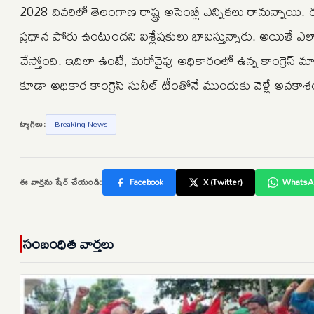
2028 చివరిలో తెలంగాణ రాష్ట్ర అసెంబ్లీ ఎన్నికలు రానున్నాయి. ఈ
ప్రధాన పోరు ఉంటుందని విశ్లేషకులు భావిస్తున్నారు. అయితే ఎలా
చేస్తోంది. ఇదిలా ఉంటే, మరోవైపు అధికారంలో ఉన్న కాంగ్రెస్ మా
కూడా అధికార కాంగ్రెస్ సునీల్ టీంతోనే ముందుకు వెళ్లే అవకాశం
ట్యాగ్‌లు:
Breaking News
ఈ వార్తను షేర్ చేయండి:
Facebook
X (Twitter)
WhatsA
సంబంధిత వార్తలు