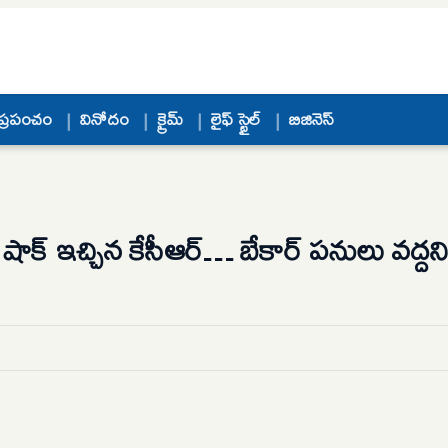
ప్రపంచం
వినోదం
క్రైమ్
లైఫ్ స్టైల్
బిజినెస్
ాక్ ఇచ్చిన కేసీఆర్… బేకార్ పనులు వద్దని ప