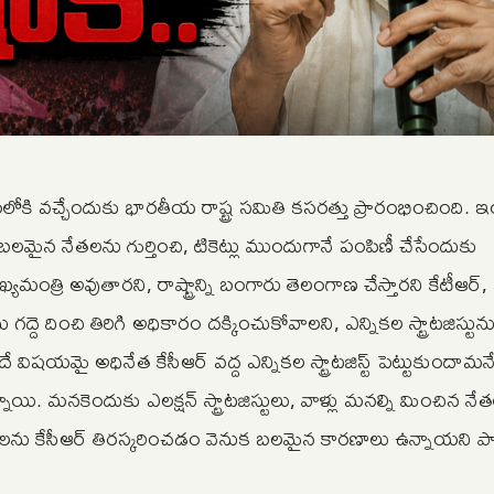
ోకి వచ్చేందుకు భారతీయ రాష్ట్ర సమితి కసరత్తు ప్రారంభించింది. 
లమైన నేతలను గుర్తించి, టికెట్లు ముందుగానే పంపిణీ చేసేందుకు
ముఖ్యమంత్రి అవుతారని, రాష్ట్రాన్ని బంగారు తెలంగాణ చేస్తారని కేటీఆర్
ద్దె దించి తిరిగి అధికారం దక్కించుకోవాలని, ఎన్నికల స్ట్రాటజిస్టున
ే విషయమై అధినేత కేసీఆర్ వద్ద ఎన్నికల స్ట్రాటజిస్ట్ పెట్టుకుందామన
్నాయి. మనకెందుకు ఎలక్షన్ స్ట్రాటజిస్టులు, వాళ్లు మనల్ని మించిన నే
నలను కేసీఆర్ తిరస్కరించడం వెనుక బలమైన కారణాలు ఉన్నాయని పార్ట