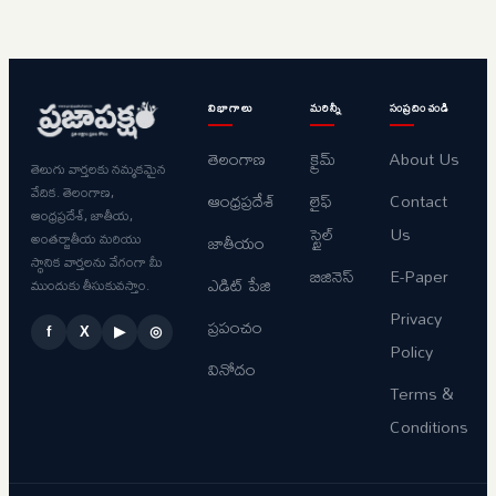
విభాగాలు
మరిన్నీ
సంప్రదించండి
తెలంగాణ
క్రైమ్
About Us
తెలుగు వార్తలకు నమ్మకమైన
వేదిక. తెలంగాణ,
ఆంధ్రప్రదేశ్
లైఫ్
Contact
ఆంధ్రప్రదేశ్, జాతీయ,
స్టైల్
Us
అంతర్జాతీయ మరియు
జాతీయం
స్థానిక వార్తలను వేగంగా మీ
బిజినెస్
E-Paper
ఎడిట్ పేజి
ముందుకు తీసుకువస్తాం.
Privacy
ప్రపంచం
f
X
▶
◎
Policy
వినోదం
Terms &
Conditions