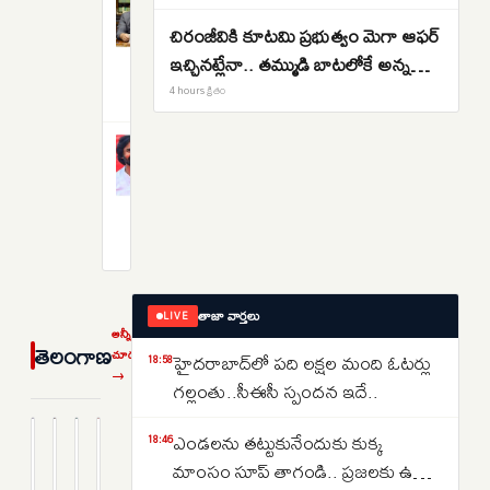
ఎండలను
స్పందన
చిరంజీవికి కూటమి ప్రభుత్వం మెగా ఆఫర్
తట్టుకునేందుకు
ఇదే..
ఇచ్చినట్లేనా.. తమ్ముడి బాటలోకే అన్న
కుక్క
3
hours
కూడా వస్తున్నారా..
మాంసం
4 hours క్రితం
క్రితం
సూప్
తాగండి..
ఆంధ్రప్రదేశ్
చిరంజీవికి
ప్రజలకు
కూటమి
ఉత్తర
ప్రభుత్వం
కొరియా
4
hours
మెగా
సంచలన
క్రితం
ఆఫర్
సూచన..
ఇచ్చినట్లేనా..
తమ్ముడి
తాజా వార్తలు
LIVE
అన్నీ
బాటలోకే
తెలంగాణ
చూడండి
హైదరాబాద్‌లో పది లక్షల మంది ఓటర్లు
18:58
అన్న
→
గల్లంతు..సీఈసీ స్పందన ఇదే..
కూడా
వస్తున్నారా..
ఎండలను తట్టుకునేందుకు కుక్క
18:46
హైదరాబాద్‌లో
రంగనాథ్
తెలంగాణలో
క్షుద్ర
మాంసం సూప్ తాగండి.. ప్రజలకు ఉత్తర
పది
ఎందుకు
రూ.
పూజలకు