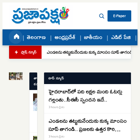
Skip to content
E-Paper
ఎండలను
తెలంగాణ
ఆంధ్రప్రదేశ్
జాతీయం
ఎడిట్ పేజి
తట్టుకునేందుకు
చిరంజీవికి కూటమి ప్రభుత్వం మెగా ఆఫర్ ఇచ్చినట్లేనా.. తమ్మ
ఎండలను తట్టుకునేందుకు కుక్క మాంసం సూప్ తాగండ
ఫ్లాష్ న్యూస్
కుక్క
మాంసం
August
సూప్
6, 2026
తాజా
టాప్ న్యూస్
తాగండి..
కథనాలు
‹
›
హైదరాబాద్‌లో పది లక్షల మంది ఓటర్లు
ప్రజలకు
తెలంగాణ
గల్లంతు..సీఈసీ స్పందన ఇదే..
హైదరాబాద్‌లో
ఉత్తర
3 hours క్రితం
పది
కొరియా
లక్షల
3
ఎండలను తట్టుకునేందుకు కుక్క మాంసం
సంచలన
hours
మంది
క్రితం
సూప్ తాగండి.. ప్రజలకు ఉత్తర కొరియా
ఓటర్లు
సూచన..
సంచలన సూచన..
గల్లంతు..సీఈసీ
3 hours క్రితం
ప్రపంచం