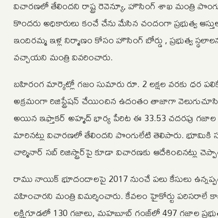
విచారణలో తేలిందని రాష్ట్ర రెవెన్యూ, హౌసింగ్ శాఖ మంత్రి పొంగుల
కొందరు అధికారులు కంచే చేను మేసిన చందంగా ప్రభుత్వ ఆస్తులన
ఇందిర‌మ్మ ఇళ్ల నిర్మాణం కోసం హౌసింగ్ బోర్డు , ప్రభుత్వ స్థ
వ‌చ్చాయ‌ని మంత్రి వివరించారు.
బ‌హిరంగ మార్కెట్లో గ‌జం సుమారు రూ. 2 లక్షల వరకు ధర పలికే అ
అక్రమంగా రిజిస్ట్రేష‌న్ చేయించిన ఉదంతం తాజాగా వెలుగుచూసింది. 2
అయిన ఇఫ్తాక‌ర్ అహ్మద్ భార్య పేరిట ఈ 33.53 చ‌ద‌ర‌పు గ‌జాల
మారినట్లు విచారణలో తేలిందని పొంగులేటి తెలిపారు. భూమికి సంబంధ
చార్మినార్ స‌బ్ రిజిస్ట్రార్‌పై కూడా విచార‌ణ‌కు ఆదేశించినట్లు చెప్ప
రాము నాయిక్ భూదందాల‌పై 2017 నుంచే ప‌లు కేసులు ఉన్నప్పటిక
వహించారని మంత్రి విమర్శించారు. కేవలం హైకోర్టు పరిసరాలే
లక్ష్మిగూడలో 130 గజాలు, మహబూబ్ గంజ్‌లో 497 గజాల ప్రభుత్వ