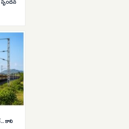
ీ స్పందన
్.. కాని