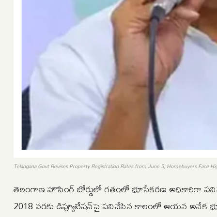
Telangana Govt Revises Property Registration Rates from June 5; Homebuyers Face Hi
తెలంగాణ హౌసింగ్‌ బోర్డులో గతంలో భూసేకరణ అధికారిగా పనిచేసి
2018 వ‌ర‌కు డిప్యూటేష‌న్‌పై పనిచేసిన కాలంలో ఆయన అనేక‌ భూ ద