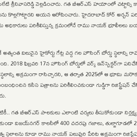
ేటి శ్రీనివాసరెడ్డి వెల్లడించారు. గత బీఆర్‌ఎస్ హయాంలో చట్టాన్ని క
ు కొల్లగొట్టార‌ని ఆయన ఆరోపించారు. హైద‌రాబాద్ కోర్ అర్బన్ ప‌ర
లాలను అధికారులు పరిశీలిస్తున్న క్రమంలోనే రాము నాయక్ భూలీలలు బ‌
త్యంత విలువైన హైకోర్టు గేట్ల వద్ద గల హౌసింగ్ బోర్డు స్థలాన్ని 
018 ఫిబ్రవ‌రి 17న హౌసింగ్ బోర్డులో వ‌ర్క్ ఇన్‌స్పెక్టర్‌గా ప‌నిచేస
‌ స్థలాన్ని అక్రమంగా రాసిచ్చారని, ఆ తర్వాత 2025లో ఆ భూమి మరొక
ించిన కనీస ప‌త్రాల‌ను ప‌రిశీలించ‌కుండా గుడ్డిగా రిజిస్ట్రేష‌న్ చే
ారు.
ీ.. గత బీఆర్‌ఎస్ పాల‌కులు ఎలాంటి చర్యలు తీసుకోకుండా నిర్లక్ష్
 కాకుండా విజయ్‌నగర్ కాలనీలో 400 చదరపు గజాలు, తుల్జాగూడలో 
 స్థలాలను కూడా రాము నాయక్ ప‌లువురి పేరిట అక్రమంగా రిజిస్ట్రే