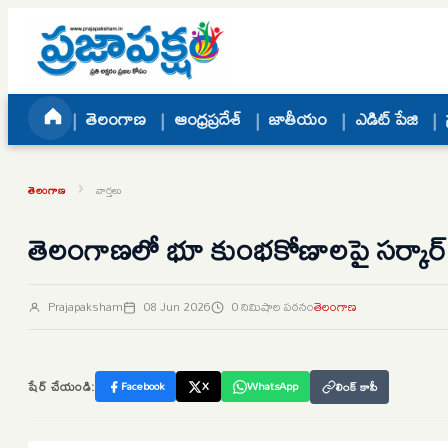
Skip to content
తెలంగాణ
ఆంధ్రప్రదేశ్
జాతీయం
ఎడిట్ పేజి
›
తెలంగాణ
వార్తలు
తెలంగాణలో భూ కుంభకోణాలపై సర్కార్ సీర
Prajapaksham
08 Jun 2026
0 నిమిషాల పఠనం
తెలంగాణ
షేర్ చేయండి:
Facebook
X
WhatsApp
లింక్ కాపీ