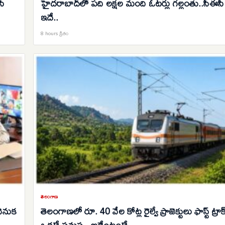
సీ
హైదరాబాద్‌లో పది లక్షల మంది ఓటర్లు గల్లంతు..సీఈస
ఇదే..
8 hours క్రితం
తెలంగాణ
వెనుక
తెలంగాణలో రూ. 40 వేల కోట్ల రైల్వే ప్రాజెక్టులు ఫాస్ట్ ట్రాక
ఒకటే సమస్య..అదేంటంటే..