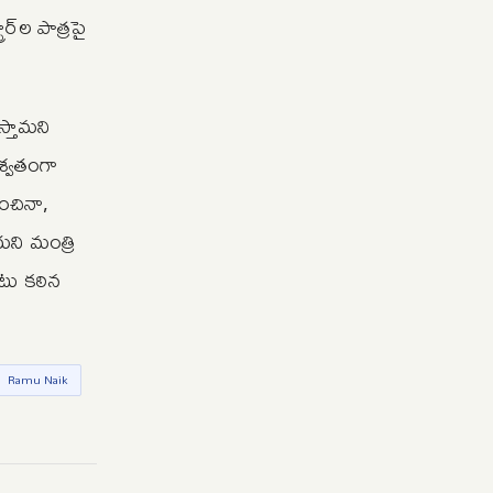
ర్‌ల పాత్రపై
స్తామని
ాశ్వతంగా
ంచినా,
యని మంత్రి
ాటు కఠిన
Ramu Naik