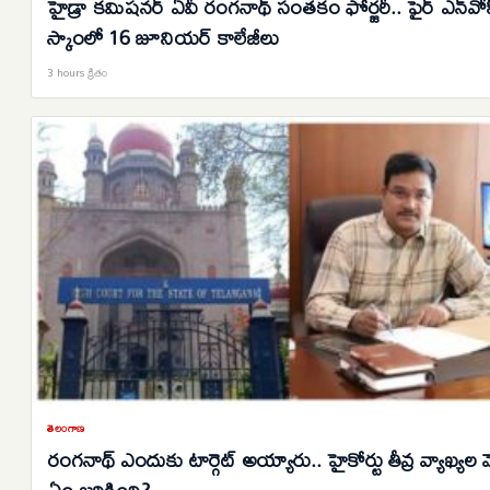
హైడ్రా కమిషనర్ ఏవీ రంగనాథ్ సంతకం ఫోర్జరీ.. ఫైర్ ఎన్‌వో
స్కాంలో 16 జూనియర్ కాలేజీలు
3 hours క్రితం
తెలంగాణ
రంగనాథ్ ఎందుకు టార్గెట్ అయ్యారు.. హైకోర్టు తీవ్ర వ్యాఖ్యల 
ఏం జరిగింది?