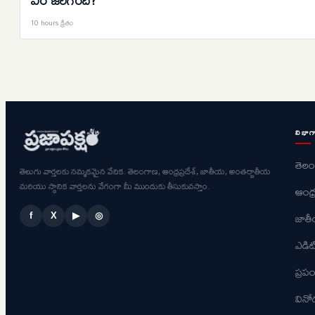
10 hours క్రితం
విభాగ
తెల
తెలుగు వార్తలకు నమ్మకమైన వేదిక. తెలంగాణ, ఆంధ్రప్రదేశ్, జాతీయ, అంతర్జాతీయ
మరియు స్థానిక వార్తలను వేగంగా మీ ముందుకు తీసుకువస్తాం.
ఆంధ్ర
జాత
f
X
▶
◎
ఎడిట
ప్ర
విన