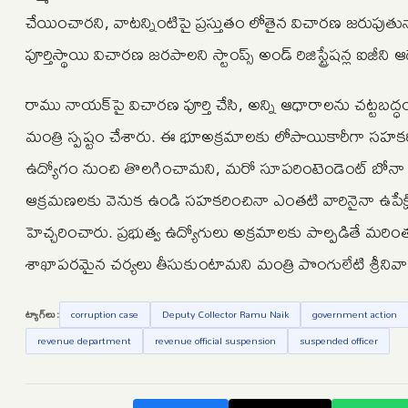
చేయించారని, వాటన్నింటిపై ప్రస్తుతం లోతైన విచార‌ణ జ‌రుపుతున్నామ
పూర్తిస్థాయి విచారణ జరపాలని స్టాంప్స్ అండ్ రిజిస్ట్రేష‌న్ల ఐజీని ఆ
రాము నాయక్‌పై విచార‌ణ పూర్తి చేసి, అన్ని ఆధారాల‌ను చట్టబద్
మంత్రి స్పష్టం చేశారు. ఈ భూఅక్రమాలకు లోపాయికారీగా స‌హ‌క‌ర
ఉద్యోగం నుంచి తొలగించామని, మ‌రో సూప‌రింటెండెంట్ బోనా నాయ
ఆక్రమణలకు వెనుక ఉండి సహకరించినా ఎంతటి వారినైనా ఉపేక్షించ
హెచ్చరించారు. ప్రభుత్వ ఉద్యోగులు అక్రమాలకు పాల్పడితే మర
శాఖాపరమైన చర్యలు తీసుకుంటామని మంత్రి పొంగులేటి శ్రీనివాసరె
ట్యాగ్‌లు:
corruption case
Deputy Collector Ramu Naik
government action
revenue department
revenue official suspension
suspended officer