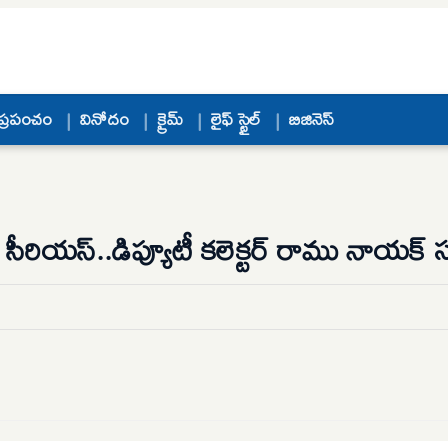
ప్రపంచం
వినోదం
క్రైమ్
లైఫ్ స్టైల్
బిజినెస్
ియస్..డిప్యూటీ కలెక్టర్‌ రాము నాయక్‌ సస్