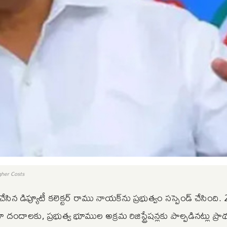
gher Costs
న డిప్యూటీ కలెక్టర్ రాము నాయక్‌ను ప్రభుత్వం సస్పెండ్ చేసింది.
ందాల‌కు, ప్రభుత్వ భూముల అక్రమ రిజిస్ట్రేషన్లకు పాల్పడినట్లు ప్ర