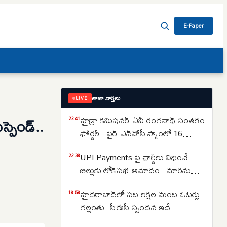
E-Paper
తాజా వార్తలు
LIVE
హైడ్రా కమిషనర్ ఏవీ రంగనాథ్ సంతకం
పెండ్‌..
23:41
ఫోర్జరీ.. ఫైర్ ఎన్‌వోసీ స్కాంలో 16
జూనియర్ కాలేజీలు
UPI Payments పై ఛార్జీలు విధించే
22:38
బిల్లుకు లోక్‌సభ ఆమోదం.. మారనున్న
చెల్లింపుల విధానం
హైదరాబాద్‌లో పది లక్షల మంది ఓటర్లు
18:58
గల్లంతు..సీఈసీ స్పందన ఇదే..