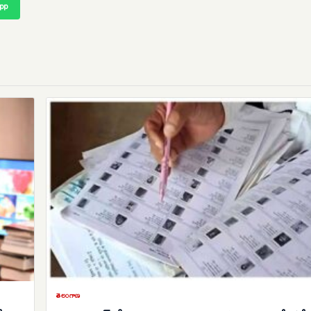
pp
తెలంగాణ