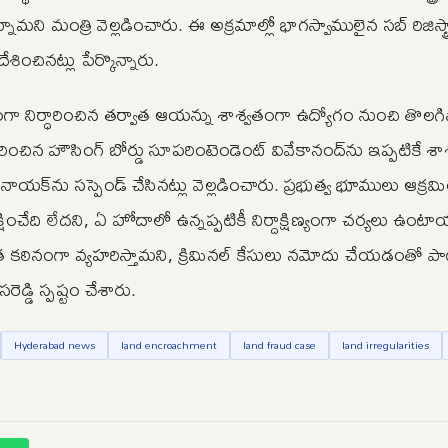
‌ని మంత్రి వెల్లడించారు. ఈ అక్రమాల్లో భాగస్వాములైన స‌బ్ రిజిస్ట్రా
దేశించినట్లు పేర్కొన్నారు.
ధంగా నిర్ధారించిన త‌ర్వాత‌ ఆయన్ను శాశ్వతంగా ఉద్యోగం నుంచి తొలగి
ించిన హౌసింగ్ బోర్డు సూప‌రింటెండెంట్ వివేకానంద్‌ను ఇప్పటికే శ
క్‌ను సస్పెండ్ చేసినట్లు వెల్లడించారు. ప్రభుత్వ భూములు ఆక్రమి
ేది లేదని, ఏ హోదాలో ఉన్నప్పటికీ నిర్దాక్షిణ్యంగా చర్యలు ఉంటా
ింత కఠినంగా వ్యహరిస్తామని, క్రిమినల్ కేసులు నమోదు చేయడంతో ప
డ్డి స్పష్టం చేశారు.
Hyderabad news
land encroachment
land fraud case
land irregularities