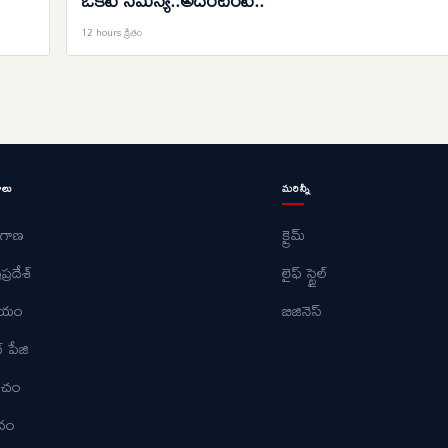
12 hours క్రితం
ాలు
మరిన్నీ
ంగాణ
క్రైమ్
ప్రదేశ్
లైఫ్ స్టైల్
ీయం
బిజినెస్
్ పేజి
పంచం
ోదం