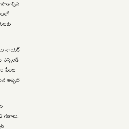
ాపాడాల్సిన
ిధిలో
య‌ట‌కు
రాము నాయక్
ి సస్పెండ్
రి పేరిట
సిన అప్పటి
యం
22 గజాలు,
షన్