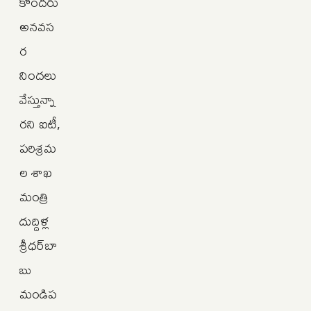
కొందరు
అనవస
ర
నిందలు
వేస్తున్నా
రని ఐటీ,
పరిశ్రమ
ల శాఖ
మంత్రి
దుద్దిళ్ల
శ్రీధర్‌బా
బు
మండిప