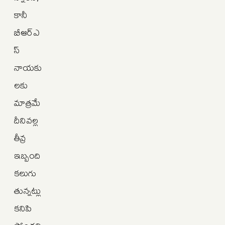
కానీ
బీఆర్ఎ
స్
నాయకు
లకు
మాత్రమే
దీనివల్ల
తీవ్ర
ఇబ్బంది
కలుగు
తున్నట్లు
కనిపి