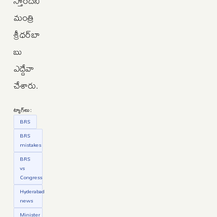
స్తోందని
మంత్రి
శ్రీధర్‌బా
బు
ఎద్దేవా
చేశారు.
ట్యాగ్‌లు:
BRS
BRS
mistakes
BRS
vs
Congress
Hyderabad
news
Minister