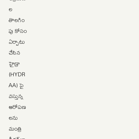
ల
తొలగిం
పు కోసం
ఏర్పాటు
చేసిన
హైడ్రా
(HYDR
AA) పై
వస్తున్న
ఆరోపణ
లను
మంత్రి