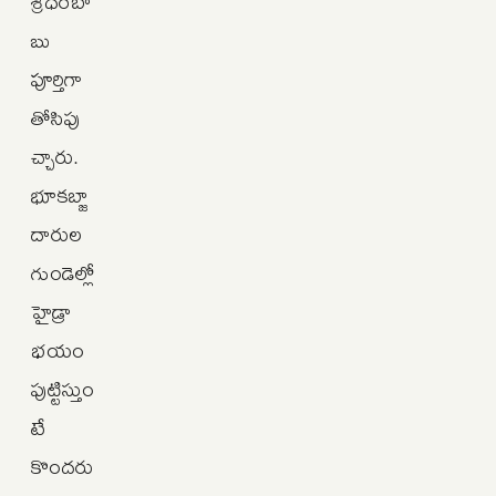
శ్రీధర్‌బా
బు
పూర్తిగా
తోసిపు
చ్చారు.
భూకబ్జా
దారుల
గుండెల్లో
హైడ్రా
భయం
పుట్టిస్తుం
టే
కొందరు