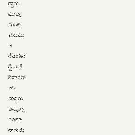
డ్డారు.
ముఖ్య
మంత్రి
ఎనుము
ల
రేవంత్‌రె
డ్డి నాజీ
సిద్ధాంతా
లకు
మద్దతు
ఇస్తున్నా
రంటూ
సాగుతు