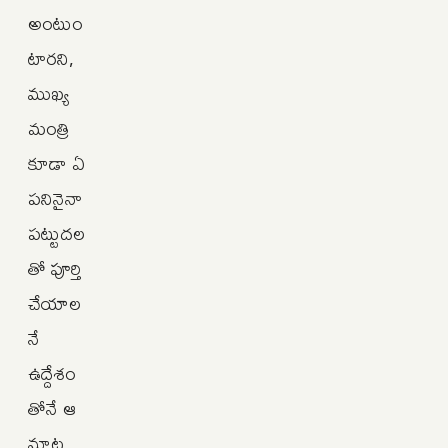
అంటుం
టారని,
ముఖ్య
మంత్రి
కూడా ఏ
పనినైనా
పట్టుదల
తో పూర్తి
చేయాల
నే
ఉద్దేశం
తోనే ఆ
మాట