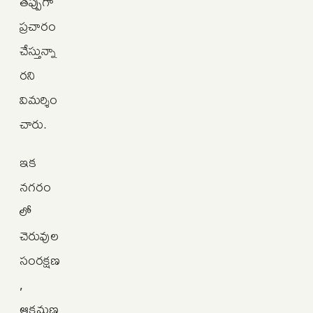
తప్పుగా
ప్రచారం
చేస్తున్నా
రని
విమర్శిం
చారు.
ఇక
నగరం
లో
చెరువుల
సంరక్షణ
,
ఆక్రమణ