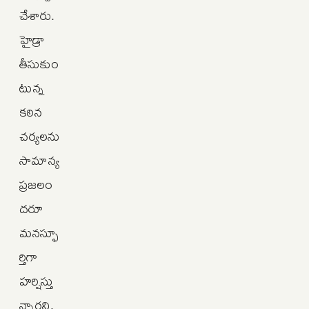
చేశారు.
హైడ్రా
తీసుకుం
టున్న
కఠిన
చర్యలను
సామాన్య
ప్రజలం
దరూ
మనస్ఫూ
ర్తిగా
హర్షిస్తు
న్నారని,