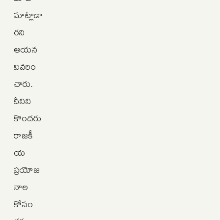
మాట్లాడా
రని
ఆయన
వివరిం
చారు.
దీనిని
కొందరు
రాజకీ
య
ప్రయోజ
నాల
కోసం