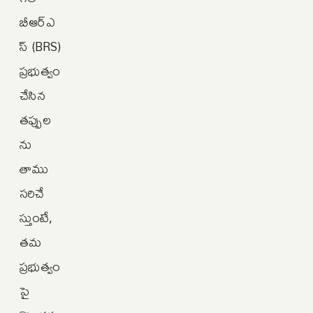
బీఆర్ఎ
స్ (BRS)
ప్రభుత్వం
చేసిన
తప్పుల
ను
తాము
సరిచే
స్తుంటే,
తమ
ప్రభుత్వం
పై