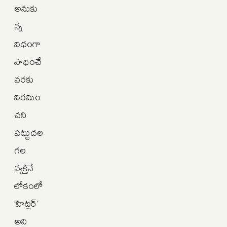
అనుకు
న్న
విధంగా
సాధించే
వరకు
విరమిం
చని
పట్టుదల
గల
వ్యక్తినే
లోకంలో
‘హిట్లర్’
అని