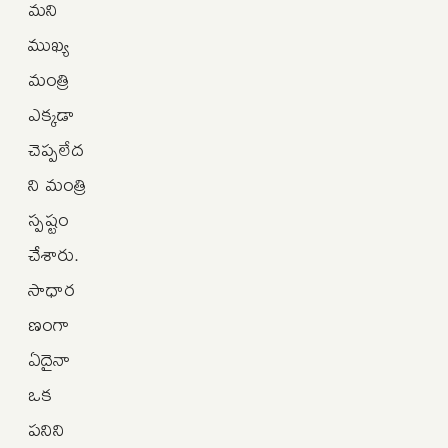
మని
ముఖ్య
మంత్రి
ఎక్కడా
చెప్పలేద
ని మంత్రి
స్పష్టం
చేశారు.
సాధార
ణంగా
ఏదైనా
ఒక
పనిని