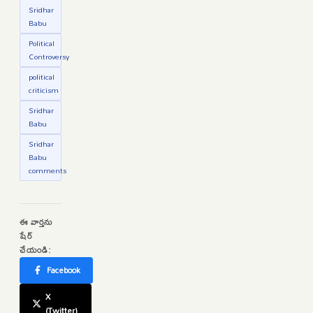
Sridhar
Babu
Political
Controversy
political
criticism
Sridhar
Babu
Sridhar
Babu
comments
ఈ వార్తను
షేర్
చేయండి:
Facebook
X
(Twitter)