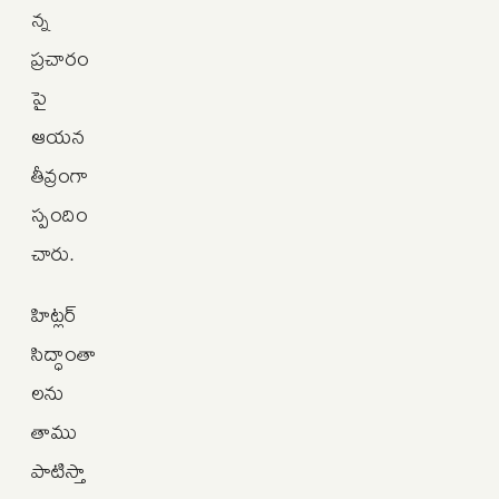
న్న
ప్రచారం
పై
ఆయన
తీవ్రంగా
స్పందిం
చారు.
హిట్లర్
సిద్ధాంతా
లను
తాము
పాటిస్తా