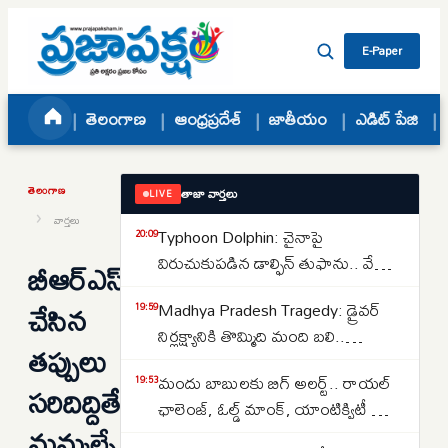
Skip to content
E-Paper
తెలంగాణ
ఆంధ్రప్రదేశ్
జాతీయం
ఎడిట్ పేజి
తెలంగాణ
తాజా వార్తలు
LIVE
›
వార్తలు
Typhoon Dolphin: చైనాపై
20:09
విరుచుకుపడిన డాల్ఫిన్ తుఫాను.. వేలాది
బీఆర్ఎస్
విమానాలు రద్దు.. 10 లక్షల మందిని
చేసిన
Madhya Pradesh Tragedy: డ్రైవర్
19:59
సురక్షిత ప్రాంతాలకు తరలింపు..
నిర్లక్ష్యానికి తొమ్మిది మంది బలి..
తప్పులు
ఉప్పొంగుతున్న కాలువలో
మందు బాబులకు బిగ్ అలర్ట్.. రాయల్
19:53
కొట్టుకుపోయిన వ్యాన్..
సరిదిద్దితే
ఛాలెంజ్, ఓల్డ్ మాంక్‌, యాంటిక్విటీ బ్లూ,
మమ్మల్నే
బాగ్‌పైపర్ మద్యం బ్యాన్