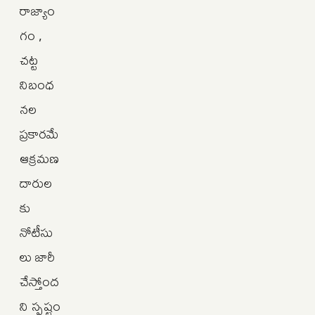
రాజ్యాం
గం ,
చట్ట
నిబంధ
నల
ప్రకారమే
ఆక్రమణ
దారుల
కు
నోటీసు
లు జారీ
చేస్తోంద
ని స్పష్టం