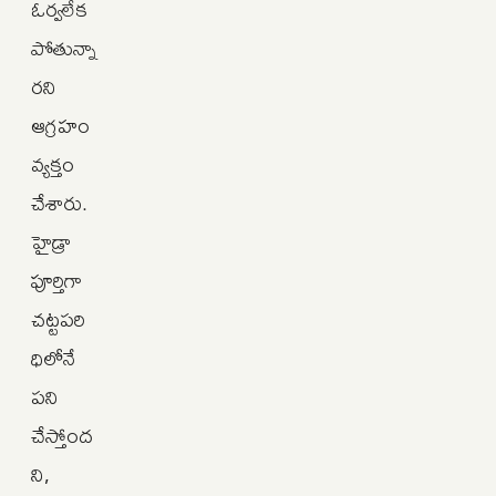
ఓర్వలేక
పోతున్నా
రని
ఆగ్రహం
వ్యక్తం
చేశారు.
హైడ్రా
పూర్తిగా
చట్టపరి
ధిలోనే
పని
చేస్తోంద
ని,