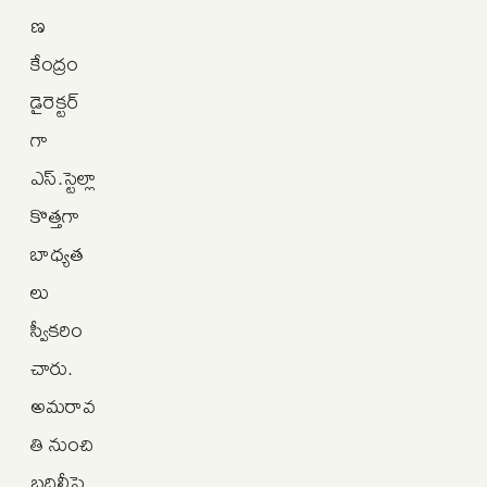
ణ
కేంద్రం
డైరెక్టర్‌
గా
ఎస్‌.స్టెల్లా
కొత్తగా
బాధ్యత
లు
స్వీకరిం
చారు.
అమరావ
తి నుంచి
బదిలీపై