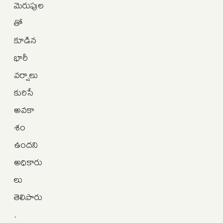
మెరుపుల
తో
కూడిన
భారీ
వర్షాలు
కురిసే
అవకా
శం
ఉందని
అధికారు
లు
తెలిపారు
.