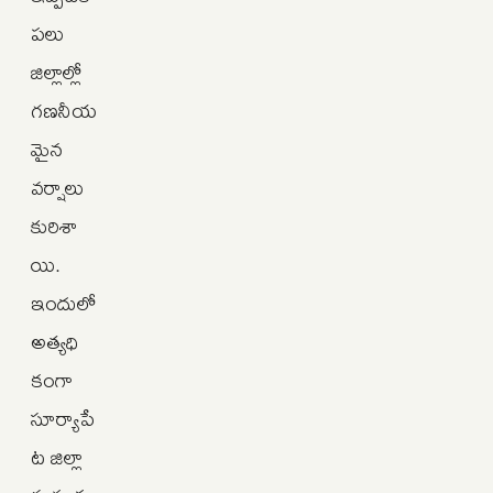
పలు
జిల్లాల్లో
గణనీయ
మైన
వర్షాలు
కురిశా
యి.
ఇందులో
అత్యధి
కంగా
సూర్యాపే
ట జిల్లా