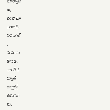
సూర్యాపే
ట,
మహబూ
బాబాద్,
వరంగల్
,
హనుమ
కొండ,
నాగర్‌క
ర్నూల్‌
జిల్లాల్లో
ఉరుము
లు,