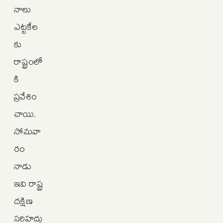
నాలు
ఎట్టకేల
కు
రాష్ట్రంలో
కి
ప్రవేశిం
చాయి.
సోమవా
రం
నాడు
ఇవి రాష్ట్ర
దక్షిణ
సరిహద్దు