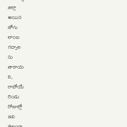
జిల్లా
అయిన
జోగు
లాంబ
గద్వాల
ను
తాకాయ
ని,
రాబోయే
రెండు
రోజుల్లో
ఇవి
తెలంగా