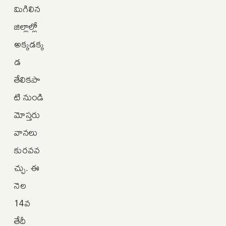
మిగిలిన
జిల్లాల్లో
అక్కడక్క
డ
తేలికపా
టి నుండి
మోస్తరు
వానలు
కురవవ
చ్చు. ఈ
నెల
14వ
తేదీ