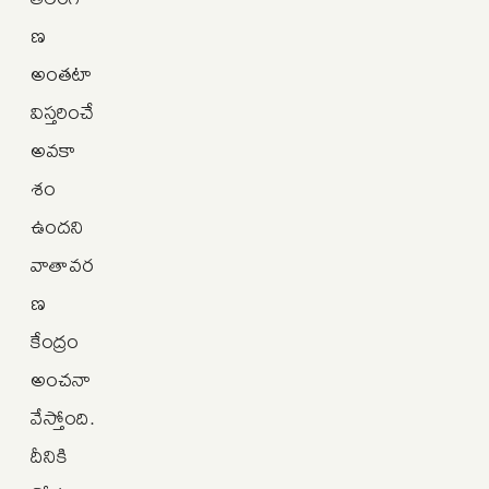
ణ
అంతటా
విస్తరించే
అవకా
శం
ఉందని
వాతావర
ణ
కేంద్రం
అంచనా
వేస్తోంది.
దీనికి