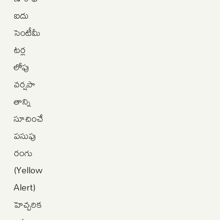
ఐదు
సెంటీమీ
టర్ల
లోపు
వర్షపా
తాన్ని
సూచించే
పసుపు
రంగు
(Yellow
Alert)
హెచ్చరిక