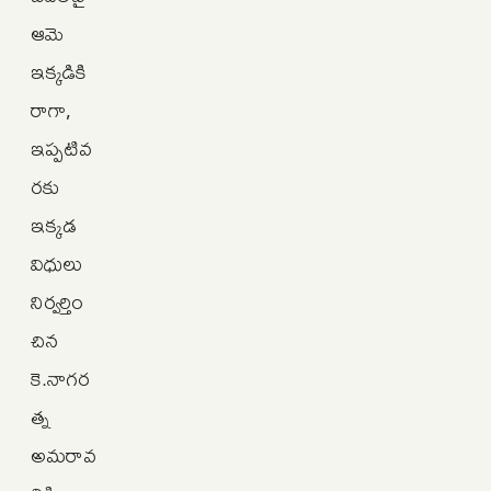
ఆమె
ఇక్కడికి
రాగా,
ఇప్పటివ
రకు
ఇక్కడ
విధులు
నిర్వర్తిం
చిన
కె.నాగర
త్న
అమరావ