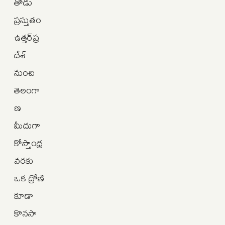
తోడు
ప్రస్తుతం
ఉత్తర్‌ప్ర
దేశ్‌
నుంచి
తెలంగా
ణ
మీదుగా
కోస్తాంధ్ర
వరకు
ఒక ద్రోణి
కూడా
కొనసా