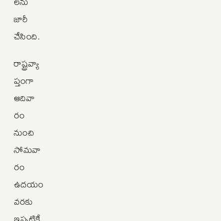
లను
జారీ
చేసింది.
రాష్ట్రవ్యా
ప్తంగా
ఆదివా
రం
నుంచి
సోమవా
రం
ఉదయం
వరకు
ఇప్పటికే