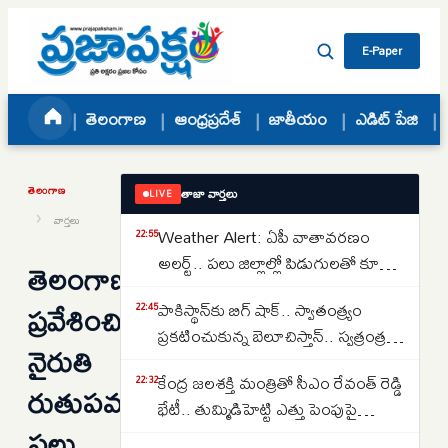
Skip to content
E-Paper
తెలంగాణ
ఆంధ్రప్రదేశ్
జాతీయం
ఎడిట్ పేజి
తెలంగాణ
తాజా వార్తలు
LIVE
›
వార్తలు
Weather Alert: ఏపీ వాతావరణం
22:55
అలర్ట్.. పలు జిల్లాల్లో పిడుగులతో కూడిన
తెలంగాణలోకి
వర్షాలు కురిసే అవకాశం.. APSDMA
ప్రవేశించిన
పాకిస్థాన్‌కు బిగ్ షాక్.. స్వాతంత్య్రం
22:45
హెచ్చరిక..
ప్రకటించుకున్న బెలూచిస్తాన్.. స్వత్రంత్ర
నైరుతి
దేశం కాగలదా..
కేంద్ర జలశక్తి మంత్రితో సీఎం రేవంత్ రెడ్డి
22:32
రుతుపవనాలు..
భేటీ.. తుమ్మిడిహెట్టి ఎత్తు పెంపుపై
పలు
మహారాష్ట్రతో చర్చలకు విజ్ఞప్తి