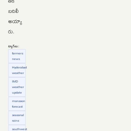
తికి
బదిలీ
అయ్యా
రు.
ట్యాగ్‌లు:
farmers
news
Hyderabad
weather
IMD
weather
update
monsoon
forecast
seasonal
rains
southwest