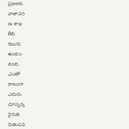
ప్రజలకు
వాతావర
ణ శాఖ
తీపి
కబురు
అందిం
చింది.
ఎంతో
కాలంగా
ఎదురు
చూస్తున్న
నైరుతి
రుతుపవ