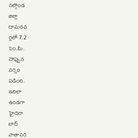
నల్గొండ
జిల్లా
దామరచ
ర్లలో 7.2
సెం.మీ.
చొప్పున
వర్షం
పడింది.
ఇదిలా
ఉండగా
హైదరా
బాద్
వాతావర