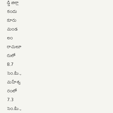
డ్డి జిల్లా
కందు
కూరు
మండ
లం
రాచులూ
రులో
8.7
సెం.మీ.,
మహేశ్వ
రంలో
7.3
సెం.మీ.,