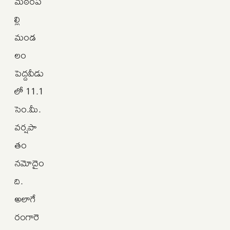
మఠంప
ల్లి
మండ
లం
పెద్దవీడు
లో 11.1
సెం.మీ.
వర్షపా
తం
నమోదైం
ది.
అలాగే
రంగారె