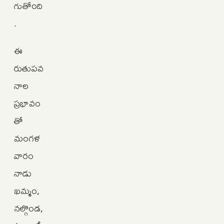
గుతోంది
.
ఈ
రుతుపవ
నాల
ప్రభావం
తో
మంగళ
వారం
నాడు
ఖమ్మం,
నల్గొండ,