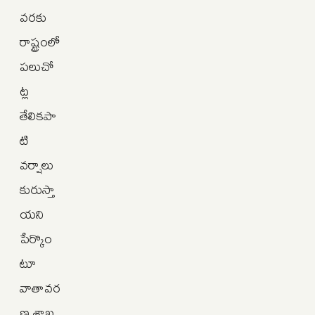
వరకు
రాష్ట్రంలో
పలుచో
ట్ల
తేలికపా
టి
వర్షాలు
కురుస్తా
యని
పేర్కొం
టూ
వాతావర
ణ శాఖ