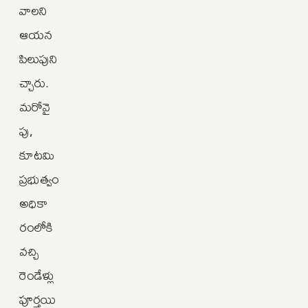
వాలని
ఆయన
పిలుపుని
చ్చారు.
మరోవై
పు,
కూటమి
ప్రభుత్వం
అధికా
రంలోకి
వచ్చి
రెండేళ్లు
పూర్తయి