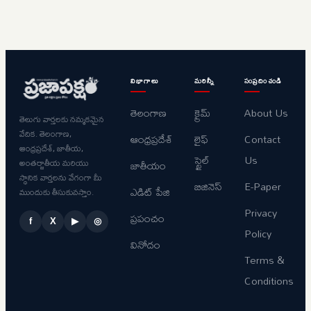
ఆంధ్రను
ఇంటికి
అనాథగా
పంపించడానికి
మారుస్తున్న
టార్గెట్
టీడీపీ,
చేశారా..?
జనసేన,
విభాగాలు
మరిన్నీ
సంప్రదించండి
వైసీపీ..
తెలంగాణ
క్రైమ్
About Us
తెలుగు వార్తలకు నమ్మకమైన
వేదిక. తెలంగాణ,
ఆంధ్రప్రదేశ్
లైఫ్
Contact
ఆంధ్రప్రదేశ్, జాతీయ,
స్టైల్
Us
అంతర్జాతీయ మరియు
జాతీయం
స్థానిక వార్తలను వేగంగా మీ
బిజినెస్
E-Paper
ఎడిట్ పేజి
ముందుకు తీసుకువస్తాం.
Privacy
ప్రపంచం
f
X
▶
◎
Policy
వినోదం
Terms &
Conditions