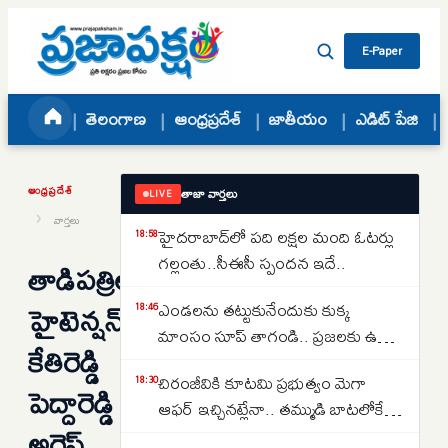
Skip to content
E-Paper
తెలంగాణ
ఆంధ్రప్రదేశ్
జాతీయం
ఎడిట్ పేజి
ఆంధ్రప్రదేశ్
తాజా వార్తలు
LIVE
›
వార్తలు
హైదరాబాద్‌లో పది లక్షల మంది ఓటర్లు
18:58
గల్లంతు..సీఈసీ స్పందన ఇదే..
తాడిపత్రిలో
హైటెన్షన్..
ఎండలను తట్టుకునేందుకు కుక్క
18:46
మాంసం సూప్ తాగండి.. ప్రజలకు ఉత్తర
కేతిరెడ్డి
కొరియా సంచలన సూచన..
చిరంజీవికి కూటమి ప్రభుత్వం మెగా
18:30
పెద్దారెడ్డి
ఆఫర్ ఇచ్చినట్లేనా.. తమ్ముడి బాటలోకే
అరెస్ట్..
అన్న కూడా వస్తున్నారా..