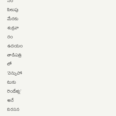
నం
పిలుపు
మేరకు
శుక్రవా
రం
ఉదయం
తాడిపత్రి
లో
‘వెన్నుపో
టుకు
రెండేళ్లు’
అనే
నిరసన