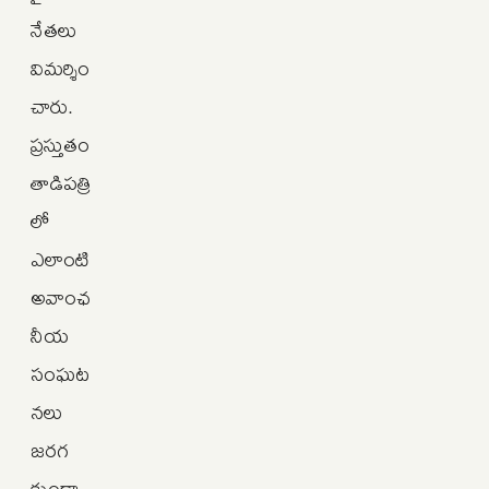
నేతలు
విమర్శిం
చారు.
ప్రస్తుతం
తాడిపత్రి
లో
ఎలాంటి
అవాంఛ
నీయ
సంఘట
నలు
జరగ
కుండా