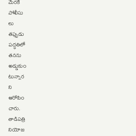
మేరకే
పోలీసు
లు
తప్పుడు
పద్ధతిలో
తనను
అడ్డుకుం
టున్నార
ని
ఆరోపిం
చారు.
తాడిపత్రి
నియోజ