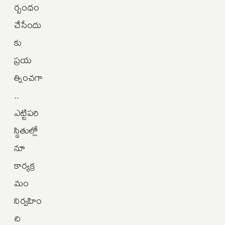
ర్బంధం
చేసేందు
కు
ప్రయ
త్నించగా
..
ఎట్టిపరి
స్థితుల్లో
నూ
కార్యక్ర
మం
నిర్వహిం
చి