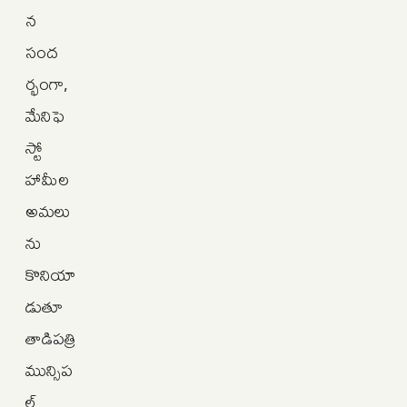
న
సంద
ర్భంగా,
మేనిఫె
స్టో
హామీల
అమలు
ను
కొనియా
డుతూ
తాడిపత్రి
మున్సిప
ల్