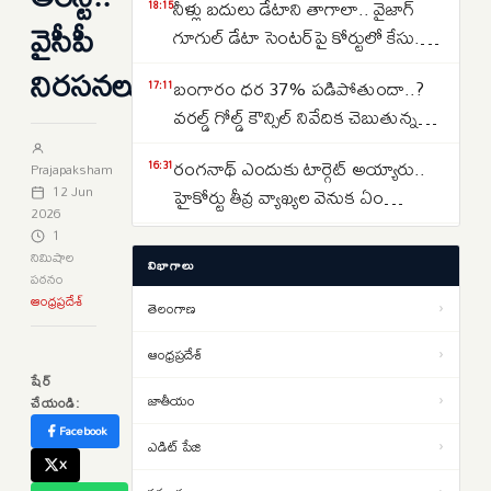
నీళ్లు బదులు డేటాని తాగాలా.. వైజాగ్
18:15
వైసీపీ
గూగుల్ డేటా సెంటర్‌పై కోర్టులో కేసు..
ఎవరేశారంటే..
నిరసనలు
బంగారం ధర 37% పడిపోతుందా..?
17:11
వరల్డ్ గోల్డ్ కౌన్సిల్ నివేదిక చెబుతున్న
సంచలన విషయాలు ఇవే…
రంగనాథ్ ఎందుకు టార్గెట్ అయ్యారు..
16:31
Prajapaksham
12 Jun
హైకోర్టు తీవ్ర వ్యాఖ్యల వెనుక ఏం
2026
జరిగింది?
1
తెలంగాణలో రూ. 40 వేల కోట్ల రైల్వే
14:37
నిమిషాల
విభాగాలు
ప్రాజెక్టులు ఫాస్ట్ ట్రాక్.. కాని ఒకటే
పఠనం
ఆంధ్రప్రదేశ్
సమస్య..అదేంటంటే..
తెలంగాణ
›
క్షుద్ర పూజలకు బలయ్యేదెవరు..
13:58
మూఢనమ్మకాల మధ్య వేడెక్కిన
ఆంధ్రప్రదేశ్
›
షేర్
తెలంగాణ రాజకీయాలు..
జాతీయం
›
చేయండి:
Real Estate: హైదరాబాద్ రియల్
12:30
Facebook
ఎస్టేట్ చూపు వరంగల్ హైవే వైపు…
ఎడిట్ పేజి
›
బీబీనగర్, ఉప్పల్ కారిడార్ వైపు
X
Lok Sabha Director Death: రూ.70
11:24