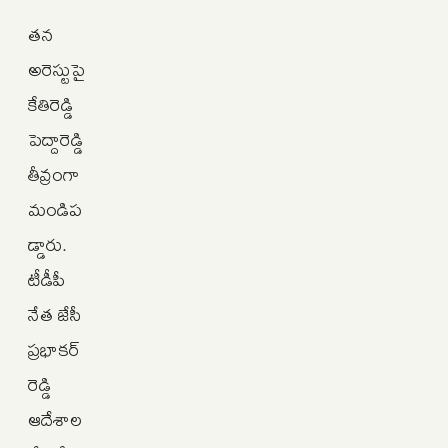
తన
అరెస్టుపై
కేతిరెడ్డి
పెద్దారెడ్డి
తీవ్రంగా
మండిప
డ్డారు.
టీడీపీ
నేత జేసీ
ప్రభాకర్
రెడ్డి
ఆదేశాల