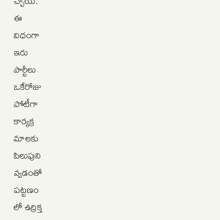
చ్చాయి.
ఈ
విధంగా
ఇరు
పార్టీలు
ఒకేరోజు
పోటీగా
కార్యక్ర
మాలకు
పిలుపుని
వ్వడంతో
పట్టణం
లో ఉద్రిక్త