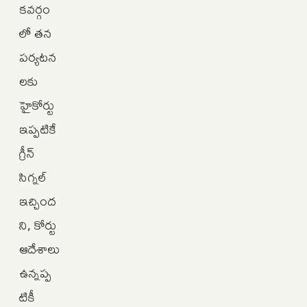
కవర్గం
లో తన
పర్యటన
లకు
హైకోర్టు
ఇప్పటికే
గ్రీన్
సిగ్నల్
ఇచ్చింద
ని, కోర్టు
ఆదేశాలు
ఉన్నప్ప
టికీ