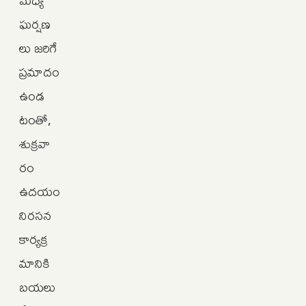
ఘర్షణ
లు జరిగే
ప్రమాదం
ఉండ
టంతో,
శుక్రవా
రం
ఉదయం
నిరసన
కార్యక్ర
మానికి
బయలు