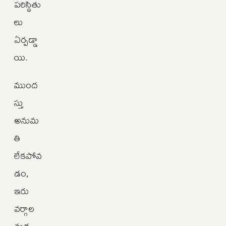
పరిస్థితు
లు
ఏర్పడ్డా
యి.
ముంద
స్తు
అనుమ
తి
లేకపోవ
డం,
ఇరు
వర్గాల
మధ్య