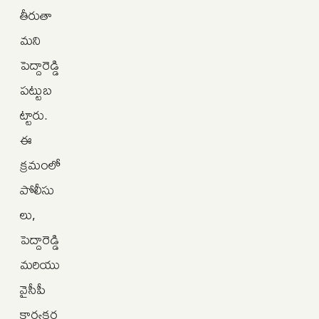
తీరుతా
మని
పెద్దారెడ్డి
పట్టుబ
ట్టారు.
ఈ
క్రమంలో
పోలీసు
లు,
పెద్దారెడ్డి
మరియు
వైసీపీ
కార్యకర్త