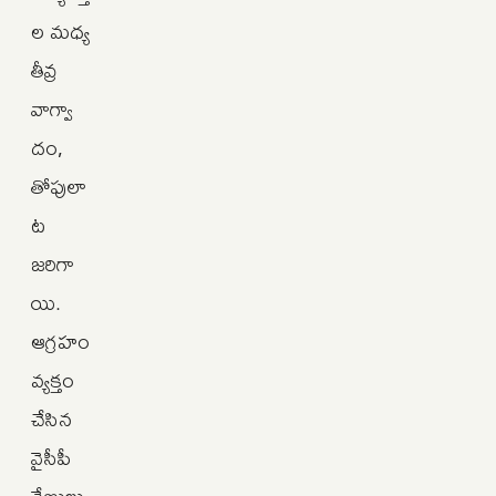
ల మధ్య
తీవ్ర
వాగ్వా
దం,
తోపులా
ట
జరిగా
యి.
ఆగ్రహం
వ్యక్తం
చేసిన
వైసీపీ
శ్రేణులు