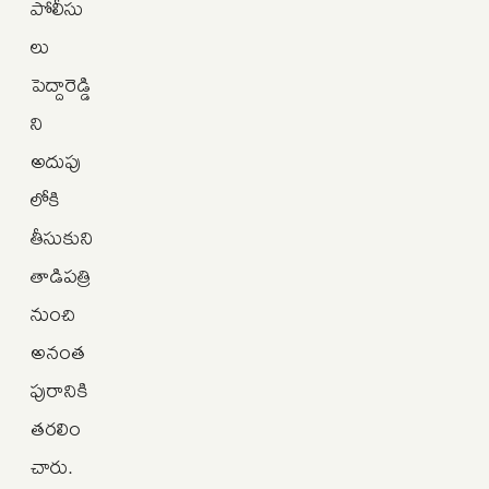
పోలీసు
లు
పెద్దారెడ్డి
ని
అదుపు
లోకి
తీసుకుని
తాడిపత్రి
నుంచి
అనంత
పురానికి
తరలిం
చారు.