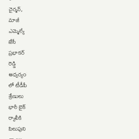
చైర్మన్,
మాజీ
ఎమ్మెల్యే
జేసీ
ప్రభాకర్
రెడ్డి
ఆధ్వర్యం
లో టీడీపీ
శ్రేణులు
భారీ బైక్
ర్యాలీకి
పిలుపుని