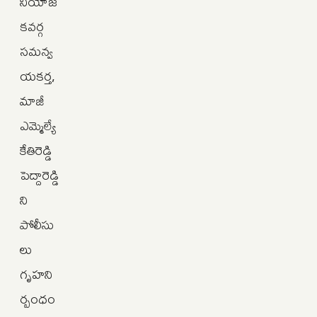
నియోజ
కవర్గ
సమన్వ
యకర్త,
మాజీ
ఎమ్మెల్యే
కేతిరెడ్డి
పెద్దారెడ్డి
ని
పోలీసు
లు
గృహని
ర్బంధం