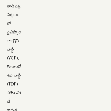
తాడిపత్రి
పట్టణం
లో
వైఎస్సార్
కాంగ్రెస్
పార్టీ
(YCP),
తెలుగుదే
శం పార్టీ
(TDP)
పోటాపో
టీ
కార్యక్ర