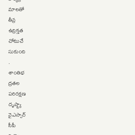
మాలతో
తీవ్ర
ఉద్రిక్తత
చోటుచే
సుకుంది
.
శాంతిభ
ద్రతల
పరిరక్షణ
దృష్ట్యా
వైఎస్సార్‌
సీపీ