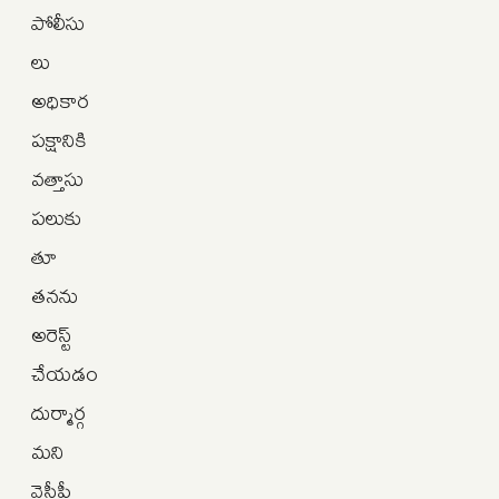
పోలీసు
లు
అధికార
పక్షానికి
వత్తాసు
పలుకు
తూ
తనను
అరెస్ట్
చేయడం
దుర్మార్గ
మని
వైసీపీ