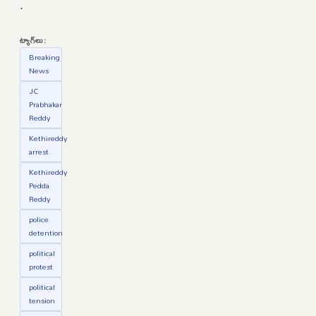
.
ట్యాగ్‌లు:
Breaking
News
JC
Prabhakar
Reddy
Kethireddy
arrest
Kethireddy
Pedda
Reddy
police
detention
political
protest
political
tension