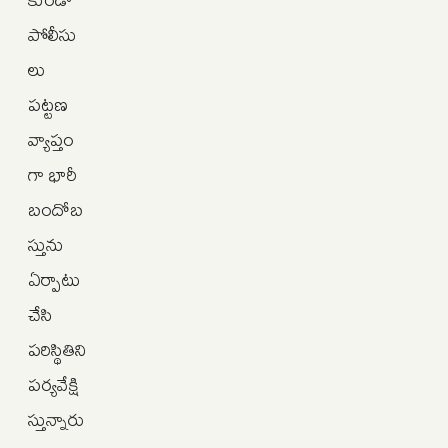
పోలీసు
లు
పట్టణ
వ్యాప్తం
గా భారీ
బందోబ
స్తును
ఏర్పాటు
చేసి
పరిస్థితిని
పర్యవేక్షి
స్తున్నారు