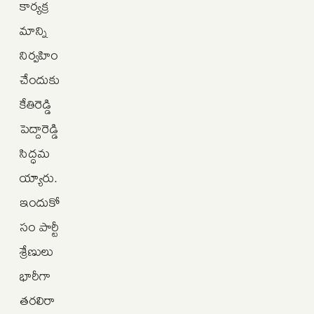
కార్యక్ర
మాన్ని
నిర్వహిం
చేందుకు
కేతిరెడ్డి
పెద్దారెడ్డి
సిద్ధమ
య్యారు.
ఇందుకో
సం పార్టీ
శ్రేణులు
భారీగా
తరలిరా