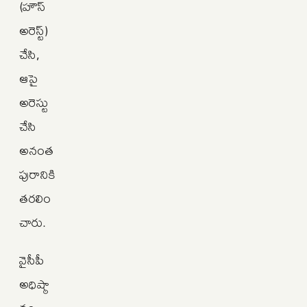
(హౌస్
అరెస్ట్)
చేసి,
ఆపై
అరెస్టు
చేసి
అనంత
పురానికి
తరలిం
చారు.
వైసీపీ
అధిష్ఠా