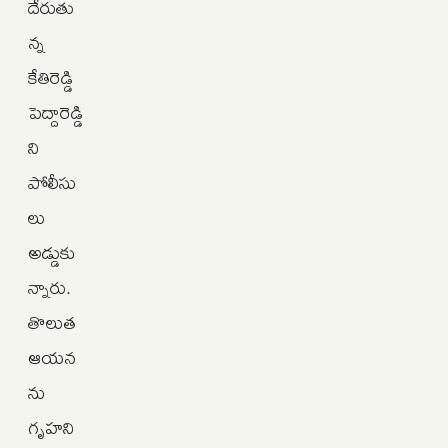
దేరుతు
న్న
కేతిరెడ్డి
పెద్దారెడ్డి
ని
పోలీసు
లు
అడ్డుకు
న్నారు.
తొలుత
ఆయన
ను
గృహని