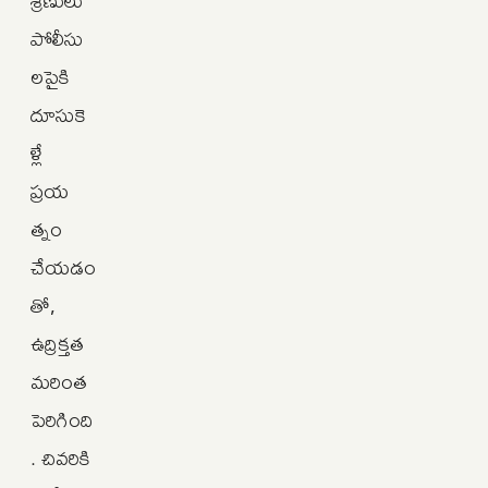
పోలీసు
లపైకి
దూసుకె
ళ్లే
ప్రయ
త్నం
చేయడం
తో,
ఉద్రిక్తత
మరింత
పెరిగింది
. చివరికి