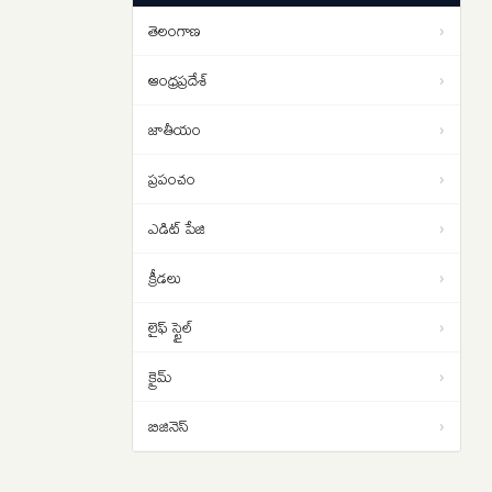
సంచలన విషయాలు ఇవే…
తెలంగాణ
›
రంగనాథ్ ఎందుకు టార్గెట్ అయ్యారు..
16:31
హైకోర్టు తీవ్ర వ్యాఖ్యల వెనుక ఏం
ఆంధ్రప్రదేశ్
›
జరిగింది?
జాతీయం
›
ప్రపంచం
›
ఎడిట్ పేజి
›
క్రీడలు
›
లైఫ్ స్టైల్
›
క్రైమ్
›
బిజినెస్
›