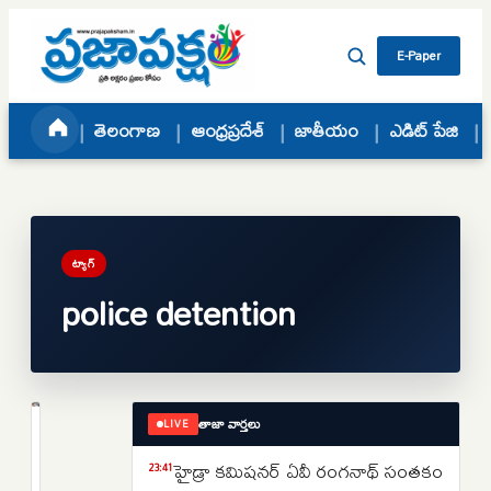
Skip to content
E-Paper
తెలంగాణ
ఆంధ్రప్రదేశ్
జాతీయం
ఎడిట్ పేజి
ట్యాగ్
police detention
తాజా వార్తలు
LIVE
ఆంధ్రప్రదేశ్
తాడిపత్రిలో
హైడ్రా కమిషనర్ ఏవీ రంగనాథ్ సంతకం
23:41