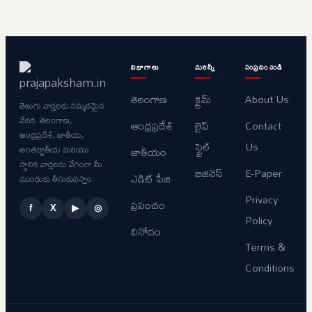
విభాగాలు
మరిన్నీ
సంప్రదించండి
తెలంగాణ
క్రైమ్
About Us
తెలుగు వార్తలకు నమ్మకమైన
వేదిక. తెలంగాణ,
ఆంధ్రప్రదేశ్
లైఫ్
Contact
ఆంధ్రప్రదేశ్, జాతీయ,
స్టైల్
Us
అంతర్జాతీయ మరియు
జాతీయం
స్థానిక వార్తలను వేగంగా మీ
బిజినెస్
E-Paper
ఎడిట్ పేజి
ముందుకు తీసుకువస్తాం.
Privacy
ప్రపంచం
f
X
▶
◎
Policy
వినోదం
Terms &
Conditions