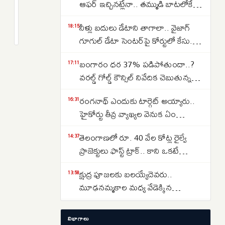
హైటెన్షన్..
ఆఫర్ ఇచ్చినట్లేనా.. తమ్ముడి బాటలోకే
కేతిరెడ్డి
అన్న కూడా వస్తున్నారా..
2
నీళ్లు బదులు డేటాని తాగాలా.. వైజాగ్
పెద్దారెడ్డి
months
18:15
క్రితం
గూగుల్ డేటా సెంటర్‌పై కోర్టులో కేసు..
అరెస్ట్..
ఎవరేశారంటే..
వైసీపీ
బంగారం ధర 37% పడిపోతుందా..?
17:11
నిరసనలు
వరల్డ్ గోల్డ్ కౌన్సిల్ నివేదిక చెబుతున్న
సంచలన విషయాలు ఇవే…
రంగనాథ్ ఎందుకు టార్గెట్ అయ్యారు..
16:31
హైకోర్టు తీవ్ర వ్యాఖ్యల వెనుక ఏం
జరిగింది?
తెలంగాణలో రూ. 40 వేల కోట్ల రైల్వే
14:37
ప్రాజెక్టులు ఫాస్ట్ ట్రాక్.. కాని ఒకటే
సమస్య..అదేంటంటే..
క్షుద్ర పూజలకు బలయ్యేదెవరు..
13:58
మూఢనమ్మకాల మధ్య వేడెక్కిన
తెలంగాణ రాజకీయాలు..
Real Estate: హైదరాబాద్ రియల్
12:30
విభాగాలు
ఎస్టేట్ చూపు వరంగల్ హైవే వైపు…