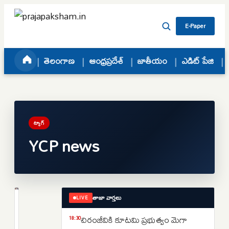
Skip to content
E-Paper
తెలంగాణ
ఆంధ్రప్రదేశ్
జాతీయం
ఎడిట్ పేజి
ట్యాగ్
YCP news
తాజా వార్తలు
LIVE
ఆంధ్రప్రదేశ్
తాడిపత్రిలో
చిరంజీవికి కూటమి ప్రభుత్వం మెగా
18:30