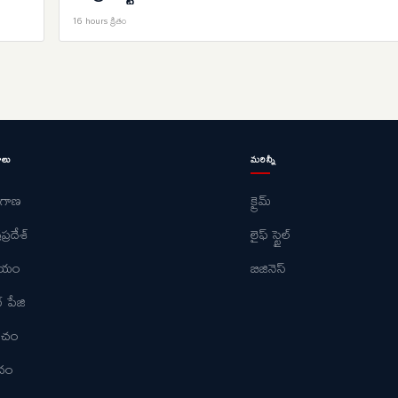
16 hours క్రితం
ాలు
మరిన్నీ
ంగాణ
క్రైమ్
ప్రదేశ్
లైఫ్ స్టైల్
ీయం
బిజినెస్
్ పేజి
పంచం
ోదం