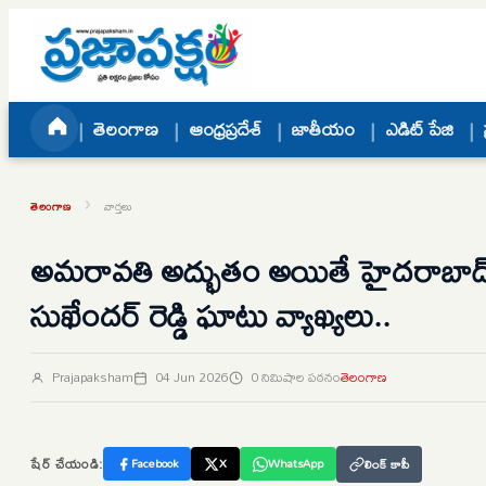
Skip to content
తెలంగాణ
ఆంధ్రప్రదేశ్
జాతీయం
ఎడిట్ పేజి
›
తెలంగాణ
వార్తలు
అమరావతి అద్భుతం అయితే హైదరాబాద్‌లో
సుఖేందర్ రెడ్డి ఘాటు వ్యాఖ్యలు..
Prajapaksham
04 Jun 2026
0 నిమిషాల పఠనం
తెలంగాణ
షేర్ చేయండి:
Facebook
X
WhatsApp
లింక్ కాపీ