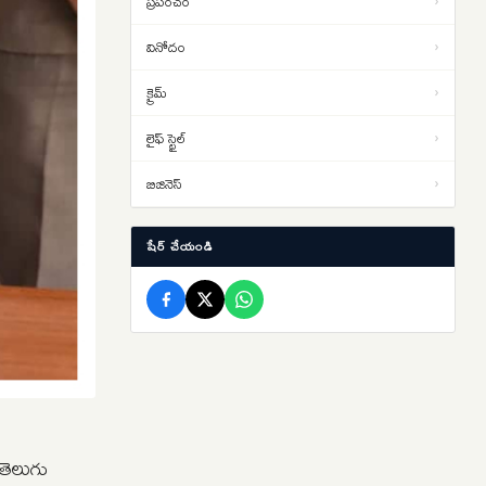
ప్రపంచం
›
విద్యార్థుల నిరసనలు తీవ్రతరం…
వినోదం
›
లఖింపూర్ హింసాకాండ కేసులో.. ఆశిష్
13:06
క్రైమ్
›
మిశ్రా బెయిల్ షరతుల సడలింపునకు
‘సుప్రీం’ నో
లైఫ్ స్టైల్
›
తెహెల్కా పత్రిక మాజీ సంపాదకుడికి
12:45
10ఏళ్ల కఠిన కారాగార శిక్ష… బాంబే
బిజినెస్
›
హైకోర్టు తీర్పు
షేర్ చేయండి
 తెలుగు