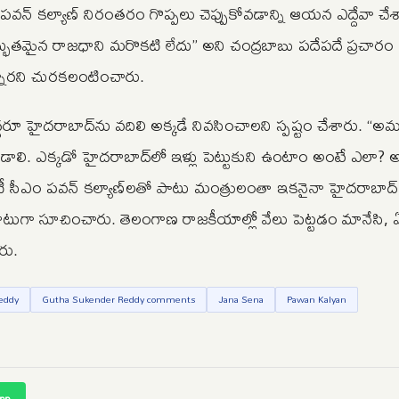
వన్ కల్యాణ్ నిరంతరం గొప్పలు చెప్పుకోవడాన్ని ఆయన ఎద్దేవా చేశ
భుతమైన రాజధాని మరొకటి లేదు” అని చంద్రబాబు పదేపదే ప్రచారం
్నారని చురకలంటించారు.
హైదరాబాద్‌ను వదిలి అక్కడే నివసించాలని స్పష్టం చేశారు. “అమ
డాలి. ఎక్కడో హైదరాబాద్‌లో ఇళ్లు పెట్టుకుని ఉంటాం అంటే ఎలా?
ప్యూటీ సీఎం పవన్ కల్యాణ్‌లతో పాటు మంత్రులంతా ఇకనైనా హైదరాబా
ఘాటుగా సూచించారు. తెలంగాణ రాజకీయాల్లో వేలు పెట్టడం మానేసి, 
ారు.
eddy
Gutha Sukender Reddy comments
Jana Sena
Pawan Kalyan
pp