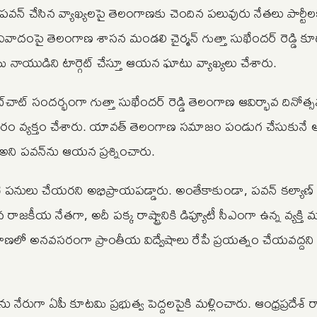
ా పవన్ చేసిన వ్యాఖ్యలపై తెలంగాణకు చెందిన పలువురు నేతలు పార్ట
ఈ వివాదంపై తెలంగాణ శాసన మండలి చైర్మన్ గుత్తా సుఖేందర్ రెడ్డి క
ు నాయుడిని టార్గెట్ చేస్తూ ఆయన ఘాటు వ్యాఖ్యలు చేశారు.
‌చాట్ సందర్భంగా గుత్తా సుఖేందర్‌ రెడ్డి తెలంగాణ ఆవిర్భావ దినోత
భ్యంతరం వ్యక్తం చేశారు. యావత్ తెలంగాణ సమాజం పండుగ చేసుకునే
 అని పవన్‌ను ఆయన ప్రశ్నించారు.
 పనులు చేయరని అభిప్రాయపడ్డారు. అంతేకాకుండా, పవన్ కల్యాణ్ 
ీయ నేతగా, అదీ పక్క రాష్ట్రానికి డిప్యూటీ సీఎంగా ఉన్న వ్యక్తి
లో అనవసరంగా ప్రాంతీయ విద్వేషాలు రేపే ప్రయత్నం చేయవద్దని
 నేరుగా ఏపీ కూటమి ప్రభుత్వ పెద్దలపైకి మళ్లించారు. ఆంధ్రప్రదేశ్ 