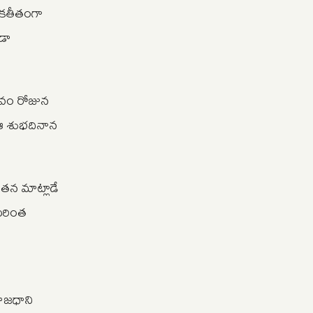
ీలకతీతంగా
ూడా
్సవం రోజున
 ఆ శుభదినాన
తన మాట్లాడే
 మరింత
రాజధాని