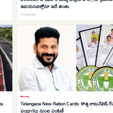
ఉభయసభల్లోనూ ఇదే తంతు
14 hours క్రితం
తెలంగాణ
రణ
Telangana New Ration Cards: కొత్త లామినేటెడ్ రేషన
పంద్రాగస్టు నుంచి పంపిణీ