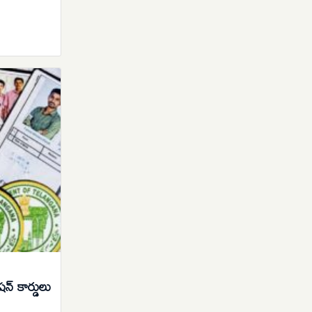
్ కార్డులు