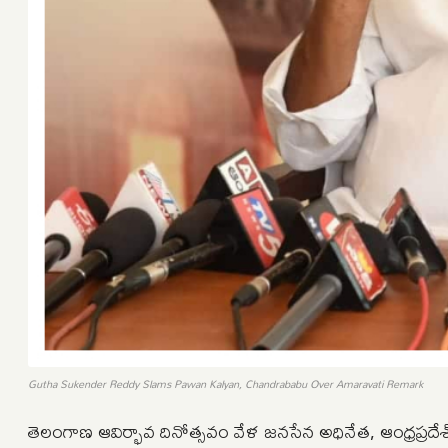
Gutha Sukender Reddy Slams Pawan Kalyan, Chandrababu Over Amaravati Remark
తెలంగాణ ఆవిర్భావ దినోత్సవం వేళ జనసేన అధినేత, ఆంధ్రప్రదేశ్‌ 