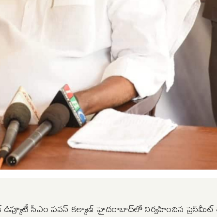
డిప్యూటీ సీఎం పవన్ కల్యాణ్ హైదరాబాద్‌లో నిర్వహించిన ప్రెస్‌మీట్