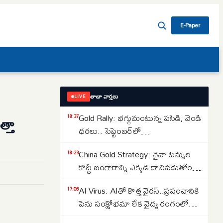
E-Paper
తాజా వార్తలు
LIVE
Gold Rally: భగ్గుమంటున్న పసిడి, వెండి
్తా
18:37
ధరలు.. సెప్టెంబర్‌లో
పెరుగుతాయా..తగ్గుతాయా..
China Gold Strategy: చైనా టన్నుల
18:23
కొద్దీ బంగారాన్ని ఎక్కడ దాచిపెడుతోందో
తెలుసా.. డ్రాగన్ కంట్రీ గోల్డ్ రిజర్వ్‌ల
AI Virus: AIతో కొత్త వైరస్‌..ప్రపంచానికి
17:06
వెనుక అసలు కథ ఇదే..
పెను సంక్షోభమా లేక వైద్య రంగంలో
విప్లవమా.. తలలు పట్టుకుంటున్న