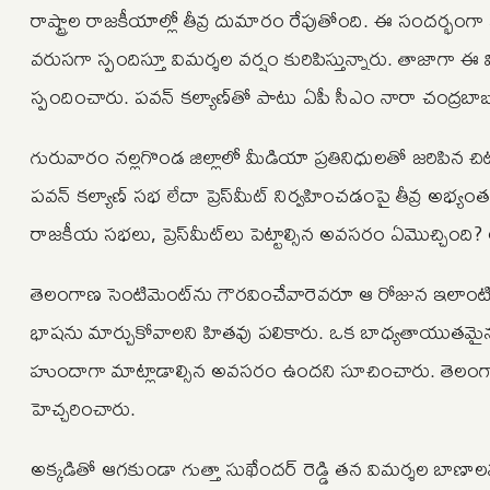
రాష్ట్రాల రాజకీయాల్లో తీవ్ర దుమారం రేపుతోంది. ఈ సందర్భంగ
వరుసగా స్పందిస్తూ విమర్శల వర్షం కురిపిస్తున్నారు. తాజాగా 
స్పందించారు. పవన్ కల్యాణ్‌తో పాటు ఏపీ సీఎం నారా చంద్రబాబ
గురువారం నల్లగొండ జిల్లాలో మీడియా ప్రతినిధులతో జరిపిన చిట్
పవన్ కల్యాణ్ సభ లేదా ప్రెస్‌మీట్ నిర్వహించడంపై తీవ్ర అ
రాజకీయ సభలు, ప్రెస్‌మీట్‌లు పెట్టాల్సిన అవసరం ఏమొచ్చింది?
తెలంగాణ సెంటిమెంట్‌ను గౌరవించేవారెవరూ ఆ రోజున ఇలాంటి
భాషను మార్చుకోవాలని హితవు పలికారు. ఒక బాధ్యతాయుతమైన రాజక
హుందాగా మాట్లాడాల్సిన అవసరం ఉందని సూచించారు. తెలంగాణ
హెచ్చరించారు.
అక్కడితో ఆగకుండా గుత్తా సుఖేందర్ రెడ్డి తన విమర్శల బాణాలను