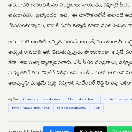
అమరావతి గురించి సీఎం చంద్రబాబు నాయుడు, డిప్యూటీ సీఎం ప
అమరావతిని “బ్రహ్మాండం” అని, “ఈ భూగోళంలోనే అలాంటి అద్
చేసుకుంటున్నారని, దానికి పవన్ కల్యాణ్ కూడా వంతపాడుతున
అమరావతి అంతటి అద్భుత నగరమే అయితే, ముందుగా మీ ఇద్దరూ 
అద్భుత రాజధాని అని చెబుతున్నప్పుడు పాలకులంతా అక్కడే ఉం
కదా” అని గుత్తా వ్యాఖ్యానించారు. ఏపీ సీఎం చంద్రబాబు, డి
మధ్య తిరిగే తమ “షటిల్ సర్వీసులను బంద్ చేసుకోవాలి” అని 
అభివృద్ధిపై మాత్రమే దృష్టి పెట్టాలని సుఖేందర్ రెడ్డి హితవు పలిక
ట్యాగ్‌లు:
Chandrababu latest news
Chandrababu Naidu
Gutha Sukender R
Pawan Kalyan latest news
Political Controversy
TDP
ఈ వార్తను షేర్ చేయండి:
Facebook
X (Twitter)
WhatsA