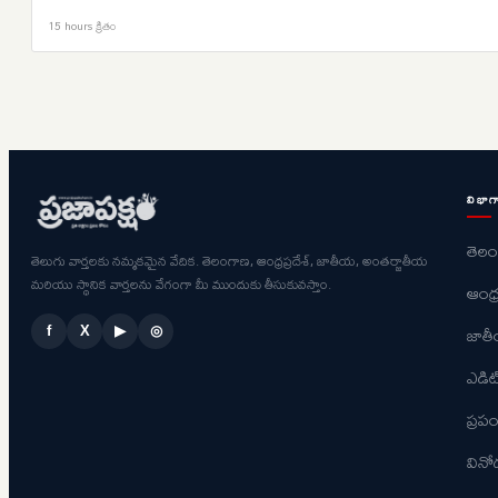
15 hours క్రితం
విభాగ
తెల
తెలుగు వార్తలకు నమ్మకమైన వేదిక. తెలంగాణ, ఆంధ్రప్రదేశ్, జాతీయ, అంతర్జాతీయ
మరియు స్థానిక వార్తలను వేగంగా మీ ముందుకు తీసుకువస్తాం.
ఆంధ్ర
జాత
f
X
▶
◎
ఎడిట
ప్ర
విన