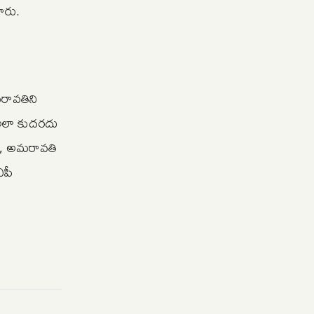
ారు.
రావతిని
 అలా కుదరదు
ద్, అమరావతి
ఏపీ