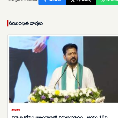
సంబంధిత వార్తలు
తెలంగాణ
వర్షాల కోసం తెలంగాణలో వరుణయాగం.. ఆగస్టు 10న