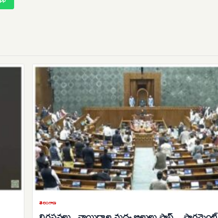
తెలంగాణ
నిరసనలు.. వాయిదాల మధ్య బిల్లులు పాస్…పార్లమెంట్