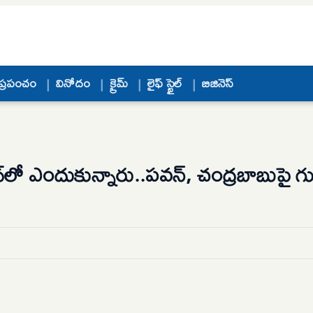
ప్రపంచం
వినోదం
క్రైమ్
లైఫ్ స్టైల్
బిజినెస్
 ఎందుకున్నారు..పవన్, చంద్రబాబుపై గుత