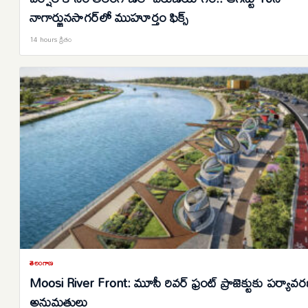
నాగార్జునసాగర్‌లో ముహూర్తం ఫిక్స్
14 hours క్రితం
తెలంగాణ
Moosi River Front: మూసీ రివర్ ఫ్రంట్ ప్రాజెక్టుకు పర్యావ
అనుమతులు