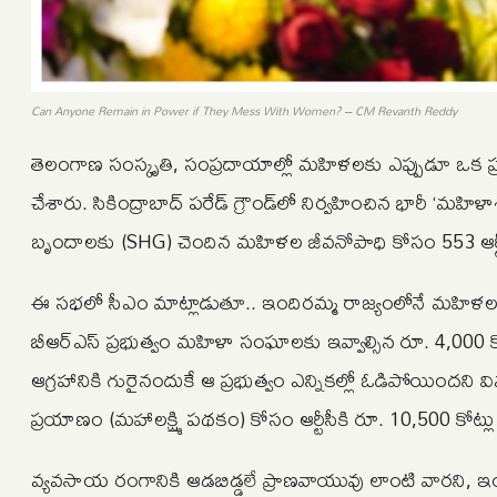
Can Anyone Remain in Power if They Mess With Women? – CM Revanth Reddy
తెలంగాణ సంస్కృతి, సంప్రదాయాల్లో మహిళలకు ఎప్పుడూ ఒక ప్రత్
చేశారు. సికింద్రాబాద్‌ పరేడ్‌ గ్రౌండ్‌లో నిర్వహించిన భార
బృందాలకు (SHG) చెందిన మహిళల జీవనోపాధి కోసం 553 ఆర్ట
ఈ సభలో సీఎం మాట్లాడుతూ.. ఇందిరమ్మ రాజ్యంలోనే మహిళలకు నిజమ
బీఆర్‌ఎస్ ప్రభుత్వం మహిళా సంఘాలకు ఇవ్వాల్సిన రూ. 4,000 కోట
ఆగ్రహానికి గురైనందుకే ఆ ప్రభుత్వం ఎన్నికల్లో ఓడిపోయిందని వ
ప్రయాణం (మహాలక్ష్మి పథకం) కోసం ఆర్టీసీకి రూ. 10,500 కోట్ల
వ్యవసాయ రంగానికి ఆడబిడ్డలే ప్రాణవాయువు లాంటి వారని, ఇంట్