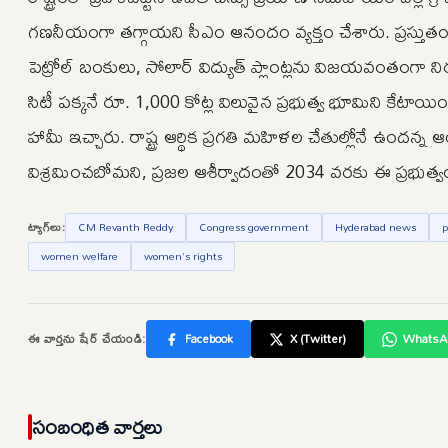
గణనీయంగా తగ్గాయని సీఎం ఆనందం వ్యక్తం చేశారు. ప్రస్తు
పెట్రోల్ బంకులు, సోలార్ విద్యుత్ ప్లాంట్లను విజయవంతంగా 
సిటీ పక్కనే రూ. 1,000 కోట్ల విలువైన ప్రభుత్వ భూమిని కేటాయించ
హామీ ఇచ్చారు. రాష్ట్ర ఆర్థిక ప్రగతి మహిళల చేతుల్లోనే ఉంద
విశ్రమించబోమని, ప్రజల ఆశీర్వాదంతో 2034 వరకు ఈ ప్రభుత్వం
ట్యాగ్‌లు:
CM Revanth Reddy
Congress government
Hyderabad news
p
women welfare
women's rights
ఈ వార్తను షేర్ చేయండి:
Facebook
X (Twitter)
WhatsA
సంబంధిత వార్తలు