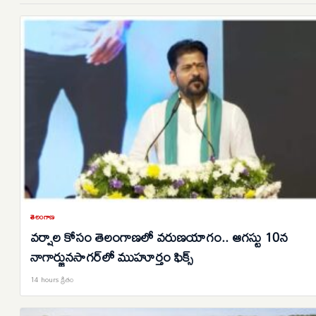
తెలంగాణ
వర్షాల కోసం తెలంగాణలో వరుణయాగం.. ఆగస్టు 10న
నాగార్జునసాగర్‌లో ముహూర్తం ఫిక్స్
14 hours క్రితం