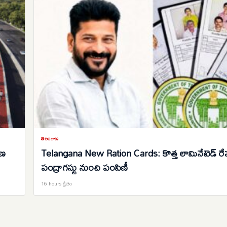
తెలంగాణ
రణ
Telangana New Ration Cards: కొత్త లామినేటెడ్ రేషన
పంద్రాగస్టు నుంచి పంపిణీ
16 hours క్రితం