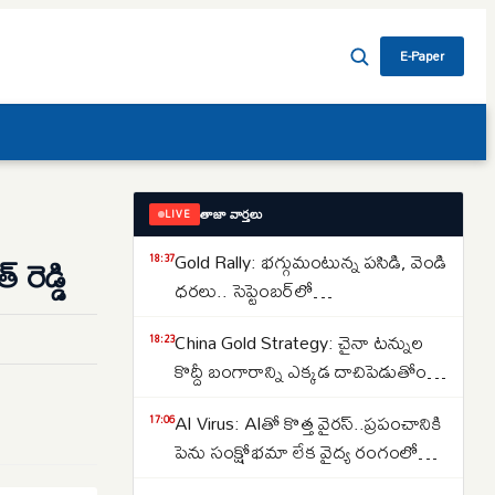
E-Paper
తాజా వార్తలు
LIVE
Gold Rally: భగ్గుమంటున్న పసిడి, వెండి
రెడ్డి
18:37
ధరలు.. సెప్టెంబర్‌లో
పెరుగుతాయా..తగ్గుతాయా..
China Gold Strategy: చైనా టన్నుల
18:23
కొద్దీ బంగారాన్ని ఎక్కడ దాచిపెడుతోందో
తెలుసా.. డ్రాగన్ కంట్రీ గోల్డ్ రిజర్వ్‌ల
AI Virus: AIతో కొత్త వైరస్‌..ప్రపంచానికి
17:06
వెనుక అసలు కథ ఇదే..
పెను సంక్షోభమా లేక వైద్య రంగంలో
విప్లవమా.. తలలు పట్టుకుంటున్న