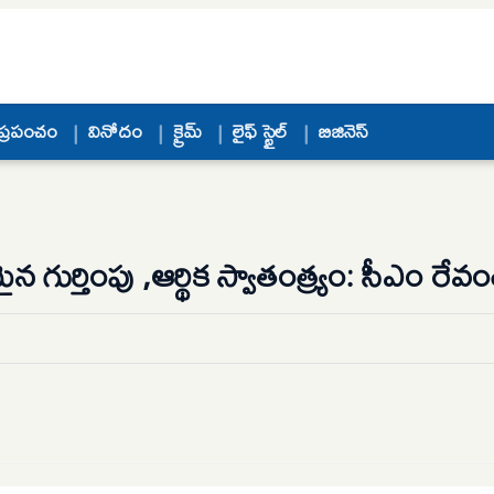
ప్రపంచం
వినోదం
క్రైమ్
లైఫ్ స్టైల్
బిజినెస్
్తింపు ,ఆర్థిక స్వాతంత్ర్యం: సీఎం రేవంత్ 