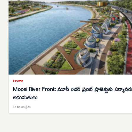
తెలంగాణ
Moosi River Front: మూసీ రివర్ ఫ్రంట్ ప్రాజెక్టుకు పర్యావ
అనుమతులు
15 hours క్రితం