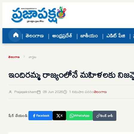
Skip to content
తెలంగాణ
ఆంధ్రప్రదేశ్
జాతీయం
ఎడిట్ పేజి
›
తెలంగాణ
వార్తలు
ఇందిరమ్మ రాజ్యంలోనే మహిళలకు నిజమైన గుర
Prajapaksham
09 Jun 2026
1 నిమిషాల పఠనం
తెలంగాణ
షేర్ చేయండి:
Facebook
X
WhatsApp
లింక్ కాపీ