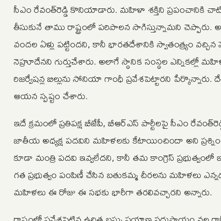
సీఎం రేవంత్‌రెడ్డి కొనియాడారు. మహిళా శక్తిని ప్రపంచానికి చా
తీసుకునే తాము రాష్ట్రంలో పరిపాలన సాగిస్తున్నామని చెప్పార
వందల ఏళ్లు పట్టిందని, కానీ భారతదేశానికి స్వాతంత్ర్యం వ
నెహ్రూదేనని గుర్తుచేశారు. అలాగే స్థానిక సంస్థల ఎన్నికల్లో మహ
రిజర్వేషన్ల బిల్లును సోనియా గాంధీ ప్రవేశపెట్టారని పేర్కొన్నారు
ఆయన స్పష్టం చేశారు.
ఇదే క్రమంలో ప్రతిపక్ష బీజేపీ, బీఆర్‌ఎస్ పార్టీలపై సీఎం రేవంత్‌రెడ
జాతీయ అధ్యక్ష పదవిని మహిళలకు కేటాయించిందా అని ప్రశ్నిం
కూడా మంత్రి పదవి ఇవ్వలేదని, కానీ తమ కాంగ్రెస్ ప్రభుత్వంలో
గత ప్రభుత్వం పంపిణీ చేసిన బతుకమ్మ చీరలను మహిళలు ఎన్నడ
మహిళలు ఈ రోజు ఈ సభకు భారీగా తరలివచ్చారని అన్నారు.
రాష్ట్రంలో ప్రవేశపెట్టిన ఉచిత బస్సు ప్రయాణ సదుపాయం వల్ల గ్రామ