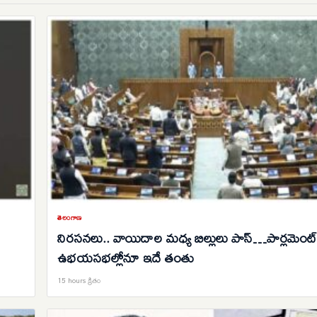
తెలంగాణ
నిరసనలు.. వాయిదాల మధ్య బిల్లులు పాస్…పార్లమెంట్
ఉభయసభల్లోనూ ఇదే తంతు
15 hours క్రితం