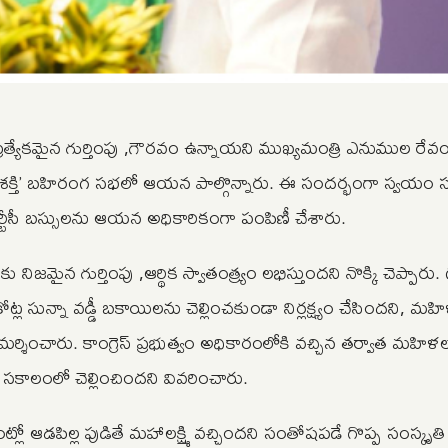
యేకమైన గుర్తింపు ,గౌరవం ఉన్నాయని ముఖ్యమంత్రి ఎనుముల రేవంత్‌రె
ీ ‘మహిళాశక్తి’ బహిరంగ సభలో ఆయన పాల్గొన్నారు. ఈ సందర్భంగా స్వ
ీసీ బస్సులను ఆయన అధికారికంగా పంపిణీ చేశారు.
ైన గుర్తింపు ,ఆర్థిక స్వాతంత్ర్యం లభిస్తుందని నొక్కి చెప్పారు.
్ల సున్నా వడ్డీ బకాయిలను చెల్లించకుండా నిర్లక్ష్యం చేసిందని, మ
ిమర్శించారు. కాంగ్రెస్ ప్రభుత్వం అధికారంలోకి వచ్చిన తర్వాత మహి
ు సకాలంలో చెల్లించిందని వివరించారు.
లో ఆడపిల్ల పుడితే మహాలక్ష్మి వచ్చిందని సంతోషపడే గొప్ప సంస్కృ