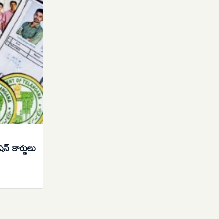
్ కార్డులు