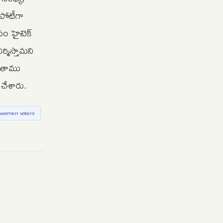
పోటీగా
సం హైటెక్
్మిస్తామని
ు తాము
చేశారు.
women voters