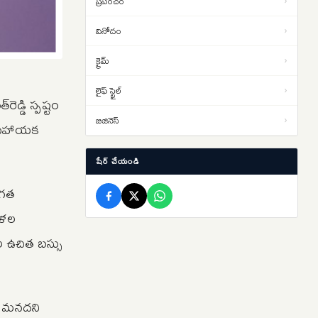
ప్రపంచం
›
విద్యార్థుల నిరసనలు తీవ్రతరం…
వినోదం
›
లఖింపూర్ హింసాకాండ కేసులో.. ఆశిష్
13:06
క్రైమ్
›
మిశ్రా బెయిల్ షరతుల సడలింపునకు
‘సుప్రీం’ నో
లైఫ్ స్టైల్
›
తెహెల్కా పత్రిక మాజీ సంపాదకుడికి
డ్డి స్పష్టం
12:45
10ఏళ్ల కఠిన కారాగార శిక్ష… బాంబే
బిజినెస్
›
యం సహాయక
హైకోర్టు తీర్పు
షేర్ చేయండి
 గత
హిళల
ళల ఉచిత బస్సు
తి మనదని