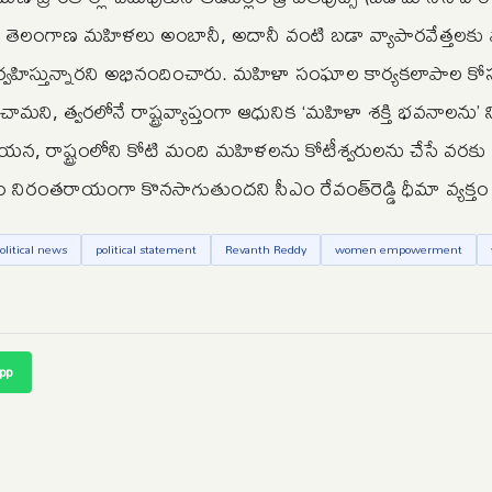
తం తెలంగాణ మహిళలు అంబానీ, అదానీ వంటి బడా వ్యాపారవేత్తలకు 
నిర్వహిస్తున్నారని అభినందించారు. మహిళా సంఘాల కార్యకలాపాల కో
ామని, త్వరలోనే రాష్ట్రవ్యాప్తంగా ఆధునిక ‘మహిళా శక్తి భవనాలను’ నిర
న్న ఆయన, రాష్ట్రంలోని కోటి మంది మహిళలను కోటీశ్వరులను చేసే వరక
 నిరంతరాయంగా కొనసాగుతుందని సీఎం రేవంత్‌రెడ్డి ధీమా వ్యక్తం 
olitical news
political statement
Revanth Reddy
women empowerment
pp