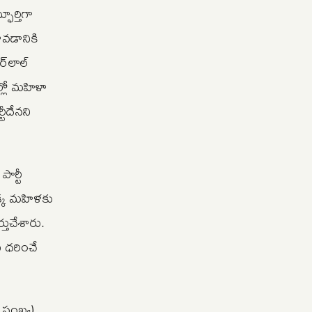
ూర్తిగా
ావడానికి
్‌లాల్
ల్లో మహిళా
టీదేనని
పార్టీ
క్క మహిళకు
తుచేశారు.
 ధరించే
ి సంఖ్య)