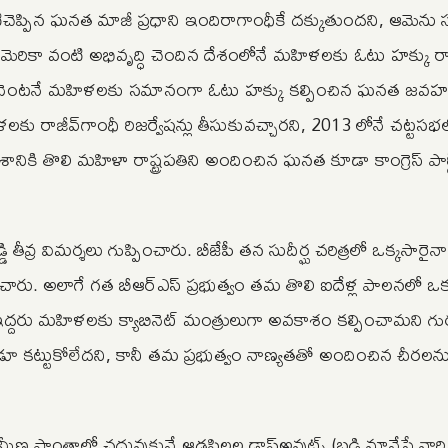
టిచెప్పిన ఘనత మాజీ ప్రధాని ఇందిరాగాంధీకే దక్కుతుందని, ఆమెను స్ఫ
ు. అమెరికా వంటి అభివృద్ధి చెందిన దేశంలోనే మహిళలకు ఓటు హక్కు ర
చ్చిన వెంటనే మహిళలకు సమానంగా ఓటు హక్కు కల్పించిన ఘనత జవహర
ిళలకు రాజీవ్‌గాంధీ రిజర్వేషన్లు తీసుకువచ్చారని, 2013 లోనే చట్టసభ
. దేశానికి తొలి మహిళా రాష్ట్రపతిని అందించిన ఘనత కూడా కాంగ్రెస్ పార్
్డి తీవ్ర విమర్శలు గుప్పించారు. బీజేపీ తన సుదీర్ఘ చరిత్రలో ఒక్కసారైనా 
చారు. అలాగే గత బీఆర్‌ఎస్ ప్రభుత్వం తమ తొలి ఐదేళ్ల పాలనలో ఒ
 ఇద్దరు మహిళలకు క్యాబినెట్ మంత్రులుగా అవకాశం కల్పించామని గుర్
ూ కట్టుకోలేదని, కానీ తమ ప్రభుత్వం నాణ్యతతో అందించిన చీరలను
ీణ ప్రాంతాల్లో చదువుకునే ఆడపిల్లల డ్రాప్‌అవుట్స్‌ (బడి మానేసే వార