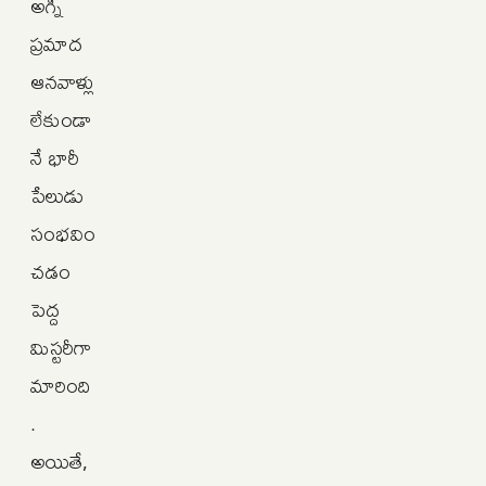
అగ్ని
ప్రమాద
ఆనవాళ్లు
లేకుండా
నే భారీ
పేలుడు
సంభవిం
చడం
పెద్ద
మిస్టరీగా
మారింది
.
అయితే,