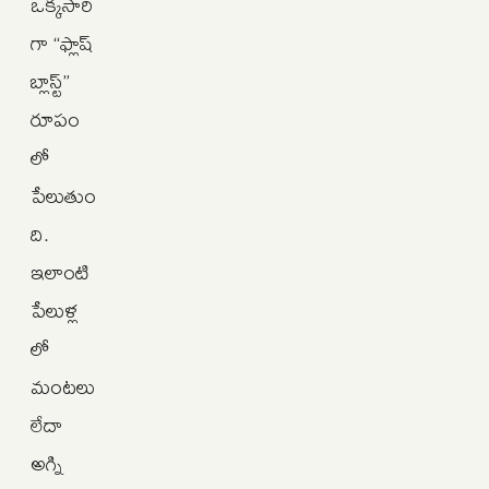
ఒక్కసారి
గా “ఫ్లాష్
బ్లాస్ట్”
రూపం
లో
పేలుతుం
ది.
ఇలాంటి
పేలుళ్ల
లో
మంటలు
లేదా
అగ్ని