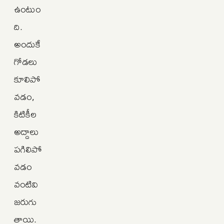
ఉంటుం
ది.
అందుకే
గోడలు
కూలిపో
వడం,
కిటికీల
అద్దాలు
పగిలిపో
వడం
వంటివి
జరుగు
తాయి.