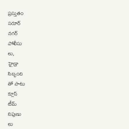
ప్రస్తుతం
సరూర్
నగర్
పోలీసు
లు,
హైడ్రా
సిబ్బంది
తో పాటు
క్లూస్
టీమ్
నిపుణు
లు