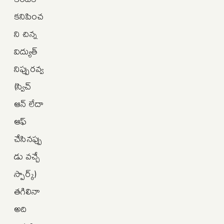
కనిపించ
ని చిన్న
విద్యుత్
నిప్పురవ్వ
(స్విచ్
ఆన్ లేదా
ఆఫ్
చేసినప్పు
డు వచ్చే
స్పార్క్)
తగిలినా
అది