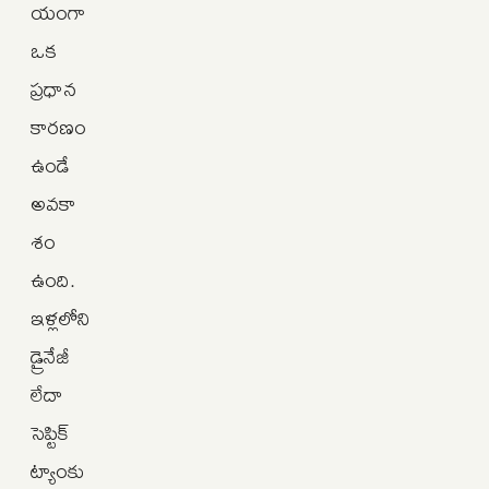
యంగా
ఒక
ప్రధాన
కారణం
ఉండే
అవకా
శం
ఉంది.
ఇళ్లలోని
డ్రైనేజీ
లేదా
సెప్టిక్
ట్యాంకు