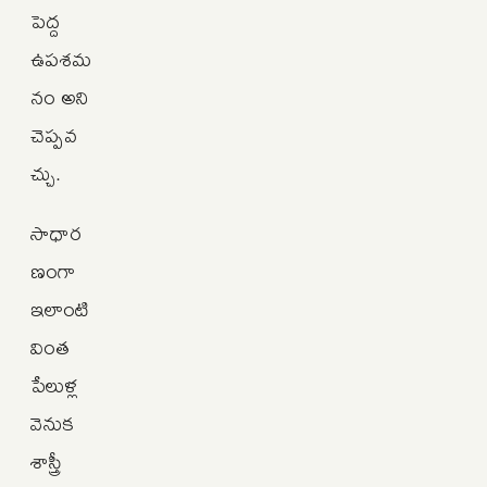
పెద్ద
ఉపశమ
నం అని
చెప్పవ
చ్చు.
సాధార
ణంగా
ఇలాంటి
వింత
పేలుళ్ల
వెనుక
శాస్త్రీ