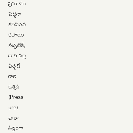
ప్రమాదం
పెద్దగా
కనిపించ
కపోయి
నప్పటికీ,
దాని వల్ల
ఏర్పడే
గాలి
ఒత్తిడి
(Press
ure)
చాలా
తీవ్రంగా