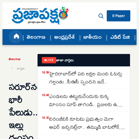
Skip to content
E-Paper
తెలంగాణ
ఆంధ్రప్రదేశ్
జాతీయం
ఎడిట్ పేజి
తెలంగాణ
తాజా వార్తలు
LIVE
›
వార్తలు
హైదరాబాద్‌లో పది లక్షల మంది ఓటర్లు
18:58
గల్లంతు..సీఈసీ స్పందన ఇదే..
సరూర్‌నగర్‌లో
భారీ
ఎండలను తట్టుకునేందుకు కుక్క
18:46
మాంసం సూప్ తాగండి.. ప్రజలకు ఉత్తర
పేలుడు..
కొరియా సంచలన సూచన..
చిరంజీవికి కూటమి ప్రభుత్వం మెగా
18:30
ఇల్లు
ఆఫర్ ఇచ్చినట్లేనా.. తమ్ముడి బాటలోకే
ధ్వంసం
అన్న కూడా వస్తున్నారా..