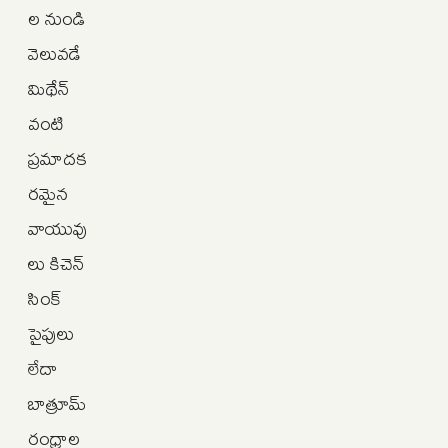
ల నుండి
వెలువడే
మిథేన్
వంటి
ప్రమాదక
రమైన
వాయువు
లు కిచెన్
సింక్
పైపులు
లేదా
బాత్రూమ్
రంధ్రాల