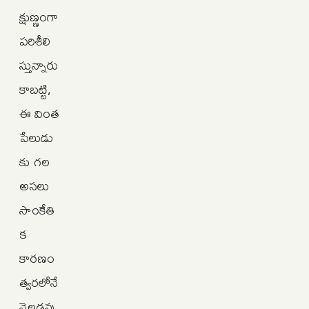
క్షుణ్ణంగా
పరిశీలి
స్తున్నారు
కాబట్టి,
ఈ వింత
పేలుడు
కు గల
అసలు
సాంకేతి
క
కారణం
త్వరలోనే
వెల్లడవు