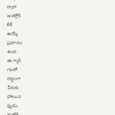
ద్వారా
ఇంట్లోకి
లీక్
అయ్యే
ప్రమాదం
ఉంది.
ఈ గ్యాస్
గదిలో
దట్టంగా
పేరుకు
పోయిన
ప్పుడు,
కంటికి