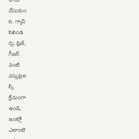
చేసుకుం
ది. గ్యాస్
సిలిండ
ర్లు, ఫ్రిజ్,
గీజర్
వంటి
వస్తువుల
న్నీ
క్షేమంగా
ఉండి,
ఇంట్లో
ఎలాంటి