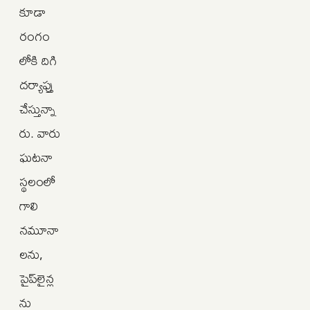
కూడా
రంగం
లోకి దిగి
దర్యాప్తు
చేస్తున్నా
రు. వారు
ఘటనా
స్థలంలో
గాలి
నమూనా
లను,
పైప్‌లైన్ల
ను