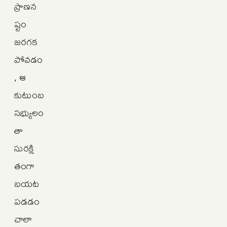
ప్రాణన
ష్టం
జరగక
పోవడం
, ఆ
కుటుంబ
సభ్యులం
తా
సురక్షి
తంగా
బయట
పడడం
చాలా