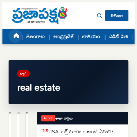
Skip to content
E-Paper
తెలంగాణ
ఆంధ్రప్రదేశ్
జాతీయం
ఎడిట్ పేజి
ట్యాగ్
real estate
తాజా వార్తలు
LIVE
తెలంగాణ
తెలంగాణ
బిజినెస్
Real
రియల్
Real
USA: బర్త్ టూరిజం అంటే ఏమిటి?
15:39