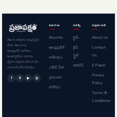
విభాగాలు
మరిన్నీ
సంప్రదించండి
తెలంగాణ
క్రైమ్
About Us
తెలుగు వార్తలకు నమ్మకమైన
వేదిక. తెలంగాణ,
ఆంధ్రప్రదేశ్
లైఫ్
Contact
ఆంధ్రప్రదేశ్, జాతీయ,
స్టైల్
Us
అంతర్జాతీయ మరియు
జాతీయం
స్థానిక వార్తలను వేగంగా మీ
బిజినెస్
E-Paper
ఎడిట్ పేజి
ముందుకు తీసుకువస్తాం.
Privacy
ప్రపంచం
f
X
▶
◎
Policy
వినోదం
Terms &
Conditions