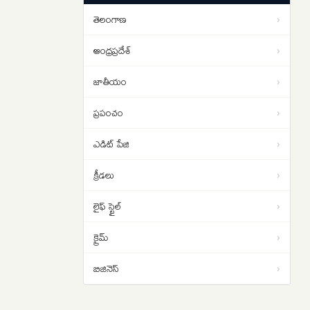
యోచన ..
తెలంగాణ
›
1 బిలియన్ వ్యూస్ దాటిన ‘రామాయణ’
09:00
ట్రైలర్
ఆంధ్రప్రదేశ్
›
జాతీయం
›
ప్రపంచం
›
ఎడిట్ పేజి
›
క్రీడలు
›
లైఫ్ స్టైల్
›
క్రైమ్
›
బిజినెస్
›