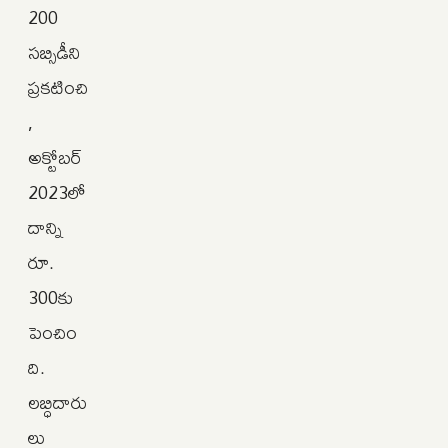
200
సబ్సిడీని
ప్రకటించి
,
అక్టోబర్
2023లో
దాన్ని
రూ.
300కు
పెంచిం
ది.
లబ్ధిదారు
లు