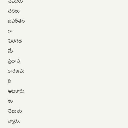
చమురు
ధరలు
విపరీతం
గా
పెరగడ
మే
ప్రధాన
కారణమ
ని
అధికారు
లు
చెబుతు
న్నారు.