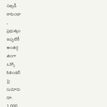
సబ్సిడీ
కాకుండా
,
ప్రభుత్వం
ఇప్పటికీ
అంతర్గ
తంగా
ఒక్కో
సిలిండర్‌
పై
సుమారు
రూ.
1,000