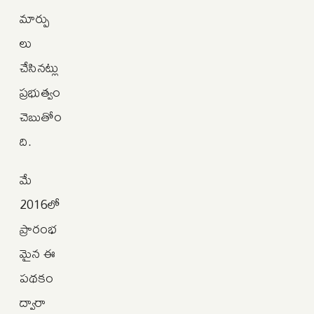
మార్పు
లు
చేసినట్లు
ప్రభుత్వం
చెబుతోం
ది.
మే
2016లో
ప్రారంభ
మైన ఈ
పథకం
ద్వారా