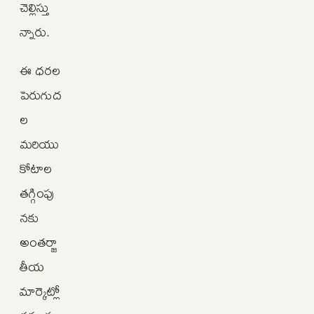
చెల్లిస్తు
న్నారు.
ఈ ధరల
పెరుగుద
ల
మరియు
కోటాల
తగ్గింపు
నకు
అంతర్జా
తీయ
మార్కెట్లో