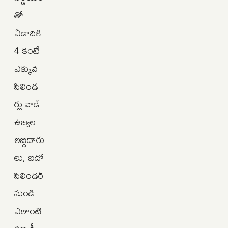
తో
ఏడాదికి
4 కంటే
ఎక్కువ
సిలిండ
ర్లు వాడే
ఉజ్వల
లబ్ధిదారు
లు, ఐదో
సిలిండర్
నుండి
ఎలాంటి