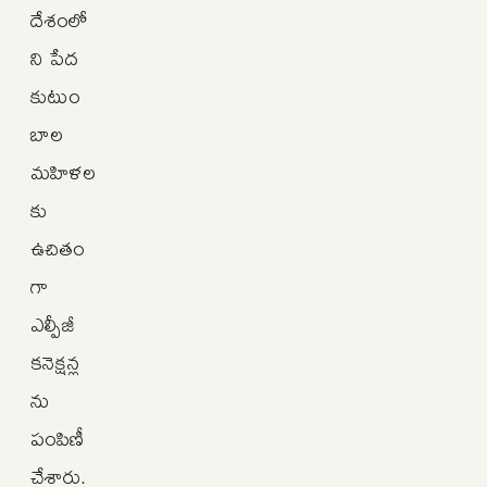
దేశంలో
ని పేద
కుటుం
బాల
మహిళల
కు
ఉచితం
గా
ఎల్పీజీ
కనెక్షన్ల
ను
పంపిణీ
చేశారు.