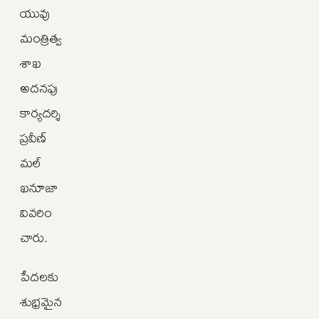
యువు
మంత్రిత్వ
శాఖ
అదనపు
కార్యదర్శి
ప్రవీణ్
మల్
ఖనూజా
వివరిం
చారు.
పేదలకు
శుభ్రమైన