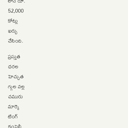
లోనే రూ.
52,000
కోట్లు
ఖర్చు
చేసింది.
ప్రస్తుత
ధరల
హెచ్చుత
గ్గుల వల్ల
చమురు
మార్కె
టింగ్
కంపెనీ