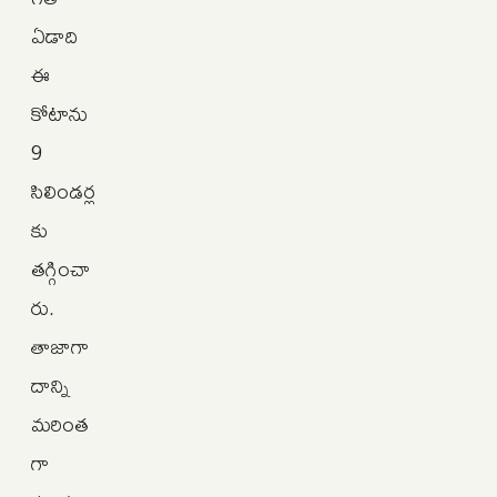
ఏడాది
ఈ
కోటాను
9
సిలిండర్ల
కు
తగ్గించా
రు.
తాజాగా
దాన్ని
మరింత
గా