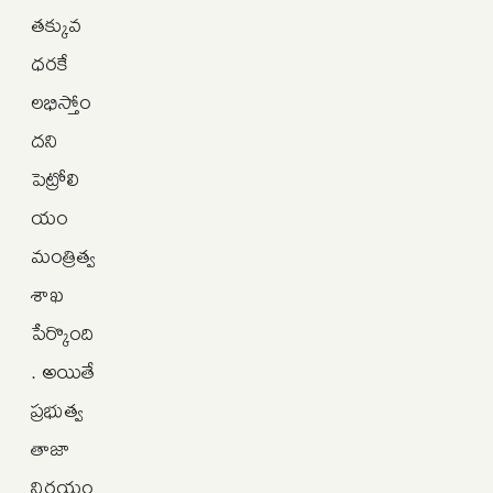
తక్కువ
ధరకే
లభిస్తోం
దని
పెట్రోలి
యం
మంత్రిత్వ
శాఖ
పేర్కొంది
. అయితే
ప్రభుత్వ
తాజా
నిర్ణయం