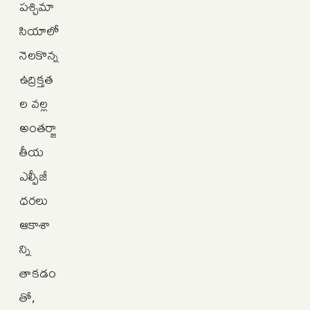
పశ్చిమా
సియాలో
నెలకొన్న
ఉద్రిక్తత
ల వల్ల
అంతర్జా
తీయ
ఎల్పీజీ
ధరలు
ఆకాశా
న్ని
తాకడం
తో,