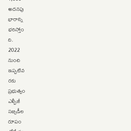
అదనపు
భారాన్ని
భరిస్తోం
ది.
2022
నుంచి
ఇప్పటివ
రకు
ప్రభుత్వం
ఎల్పీజీ
సబ్సిడీల
రూపం