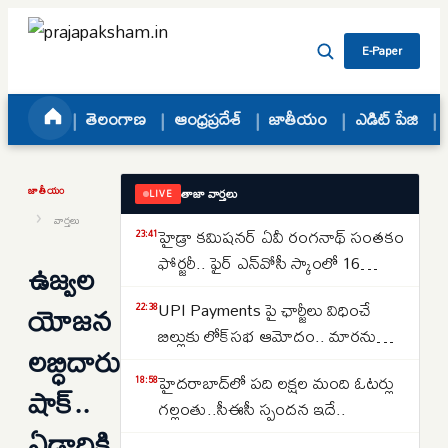
Skip to content
E-Paper
తెలంగాణ
ఆంధ్రప్రదేశ్
జాతీయం
ఎడిట్ పేజి
జాతీయం
తాజా వార్తలు
LIVE
›
వార్తలు
హైడ్రా కమిషనర్ ఏవీ రంగనాథ్ సంతకం
23:41
ఫోర్జరీ.. ఫైర్ ఎన్‌వోసీ స్కాంలో 16
ఉజ్వల
జూనియర్ కాలేజీలు
యోజన
UPI Payments పై ఛార్జీలు విధించే
22:38
బిల్లుకు లోక్‌సభ ఆమోదం.. మారనున్న
లబ్ధిదారులకు
చెల్లింపుల విధానం
హైదరాబాద్‌లో పది లక్షల మంది ఓటర్లు
18:58
షాక్..
గల్లంతు..సీఈసీ స్పందన ఇదే..
ఏడాదికి