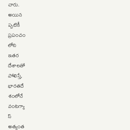
చారు.
అయిన
ప్పటికీ
ప్రపంచం
లోని
ఇతర
దేశాలతో
పోలిస్తే,
భారతదే
శంలోనే
వంటగ్యా
స్
అత్యంత