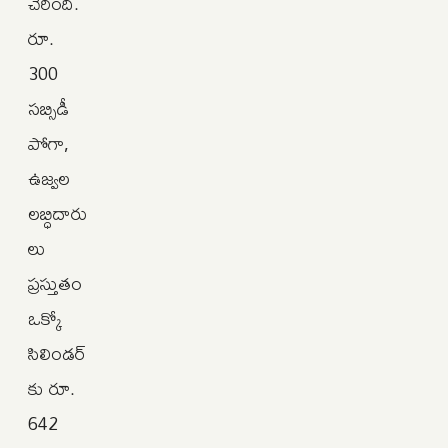
చేరింది.
రూ.
300
సబ్సిడీ
పోగా,
ఉజ్వల
లబ్ధిదారు
లు
ప్రస్తుతం
ఒక్కో
సిలిండర్‌
కు రూ.
642