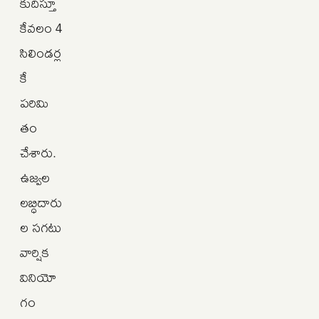
కుదిస్తూ
కేవలం 4
సిలిండర్ల
కే
పరిమి
తం
చేశారు.
ఉజ్వల
లబ్ధిదారు
ల సగటు
వార్షిక
వినియో
గం