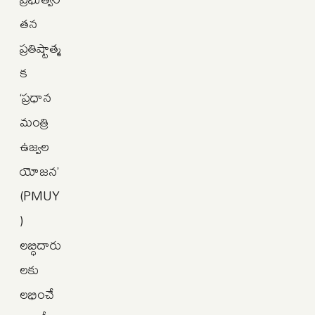
తన
ప్రతిష్టాత్మ
క
‘ప్రధాన
మంత్రి
ఉజ్వల
యోజన’
(PMUY
)
లబ్ధిదారు
లకు
లభించే