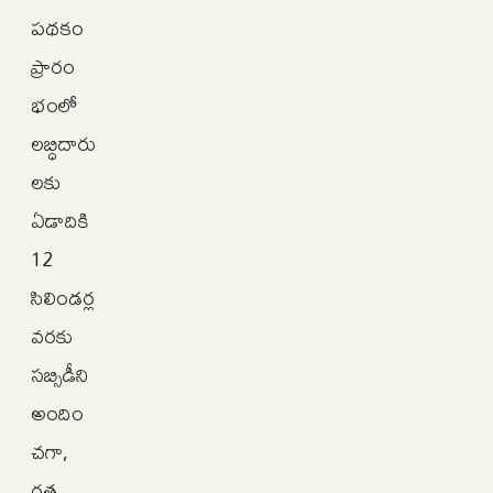
పథకం
ప్రారం
భంలో
లబ్ధిదారు
లకు
ఏడాదికి
12
సిలిండర్ల
వరకు
సబ్సిడీని
అందిం
చగా,
గత