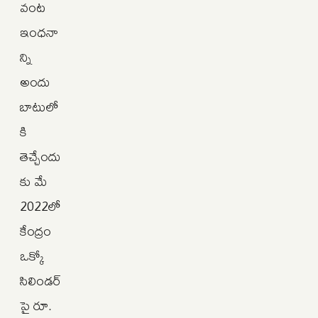
వంట
ఇంధనా
న్ని
అందు
బాటులో
కి
తెచ్చేందు
కు మే
2022లో
కేంద్రం
ఒక్కో
సిలిండర్‌
పై రూ.