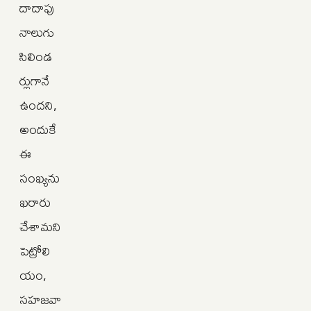
దాదాపు
నాలుగు
సిలిండ
ర్లుగానే
ఉందని,
అందుకే
ఈ
సంఖ్యను
ఖరారు
చేశామని
పెట్రోలి
యం,
సహజవా