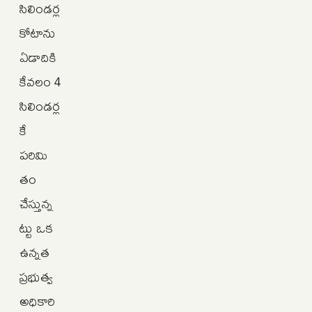
సిలిండర్ల
కోటాను
ఏడాదికి
కేవలం 4
సిలిండర్ల
కే
పరిమి
తం
చేస్తున్న
ట్టు ఒక
ఉన్నత
ప్రభుత్వ
అధికారి