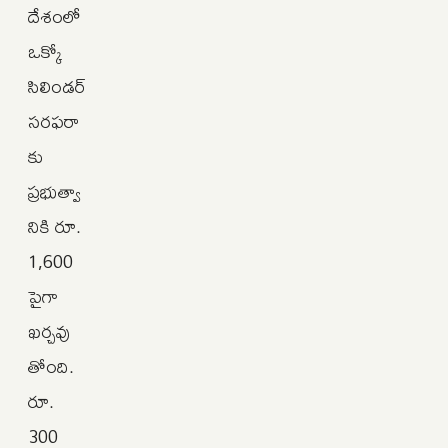
దేశంలో
ఒక్కో
సిలిండర్
సరఫరా
కు
ప్రభుత్వా
నికి రూ.
1,600
పైగా
ఖర్చవు
తోంది.
రూ.
300