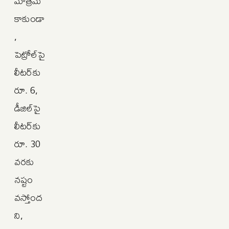
మాత్రమే
కాకుండా
,
పెట్రోల్‌పై
లీటర్‌కు
రూ. 6,
డీజిల్‌పై
లీటర్‌కు
రూ. 30
వరకు
నష్టం
వస్తోంద
ని,