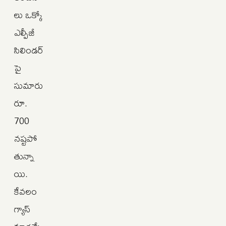
లు ఒక్కో
ఎల్పీజీ
సిలిండర్‌
పై
సుమారు
రూ.
700
నష్టపో
తున్నా
యి.
కేవలం
గ్యాస్