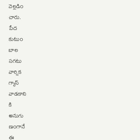
వెల్లడిం
చారు.
పేద
కుటుం
బాల
సగటు
వార్షిక
గ్యాస్
వాడకాని
కి
అనుగు
ణంగానే
ఈ