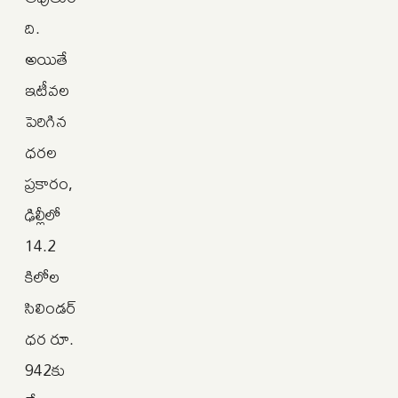
ది.
అయితే
ఇటీవల
పెరిగిన
ధరల
ప్రకారం,
ఢిల్లీలో
14.2
కిలోల
సిలిండర్
ధర రూ.
942కు