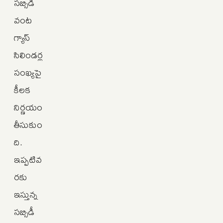
సబ్సిడీ
వంట
గ్యాస్
సిలిండర్ల
సంఖ్యపై
కీలక
నిర్ణయం
తీసుకుం
ది.
ఇప్పటివ
రకు
ఇస్తున్న
సబ్సిడీ