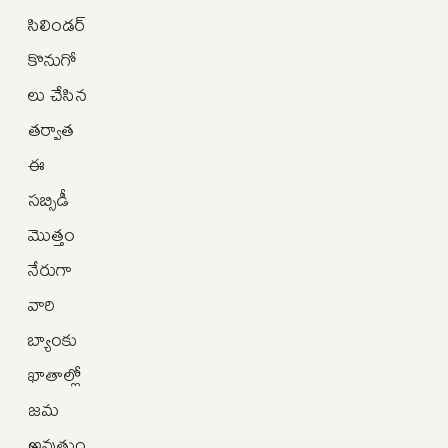
సిలిండర్
కొనుగో
లు చేసిన
తర్వాత
ఈ
సబ్సిడీ
మొత్తం
నేరుగా
వారి
బ్యాంకు
ఖాతాల్లో
జమ
అవుతుం