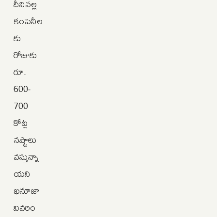
దీనివల్ల
కంపెనీల
కు
రోజుకు
రూ.
600-
700
కోట్ల
నష్టాలు
వస్తున్నా
యని
ఖనూజా
వివరిం