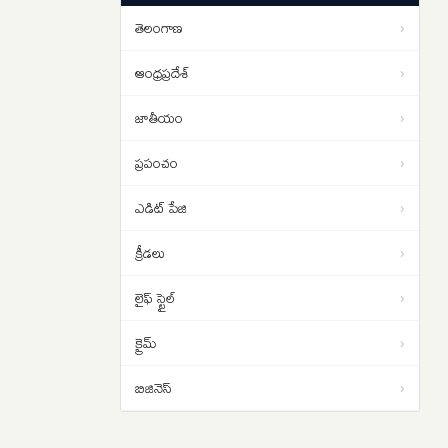
చేయాలి.. రాహుల్ గాంధీ డిమాండ్
తెలంగాణ
›
Strait of Hormuz: హోర్ముజ్ జలసంధిని
01:13
తెరవాలంటే ఇరాన్‌తో ట్రంప్ రాజీ
ఆంధ్రప్రదేశ్
›
పడాల్సిందే
జాతీయం
›
ప్రపంచం
›
ఎడిట్ పేజి
›
క్రీడలు
›
లైఫ్ స్టైల్
›
క్రైమ్
›
బిజినెస్
›