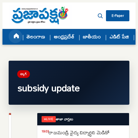
Skip to content
E-Paper
తెలంగాణ
ఆంధ్రప్రదేశ్
జాతీయం
ఎడిట్ పేజి
ట్యాగ్
subsidy update
తాజా వార్తలు
LIVE
జాతీయం
ఉజ్వల
రాజమండ్రి వైద్య విద్యార్థిని మెడికో
19:03