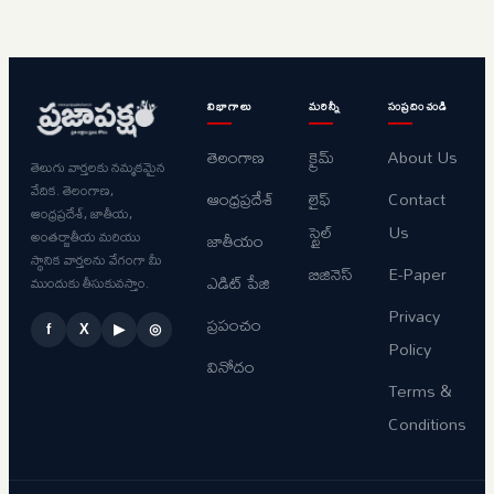
విభాగాలు
మరిన్నీ
సంప్రదించండి
తెలంగాణ
క్రైమ్
About Us
తెలుగు వార్తలకు నమ్మకమైన
వేదిక. తెలంగాణ,
ఆంధ్రప్రదేశ్
లైఫ్
Contact
ఆంధ్రప్రదేశ్, జాతీయ,
స్టైల్
Us
అంతర్జాతీయ మరియు
జాతీయం
స్థానిక వార్తలను వేగంగా మీ
బిజినెస్
E-Paper
ఎడిట్ పేజి
ముందుకు తీసుకువస్తాం.
Privacy
ప్రపంచం
f
X
▶
◎
Policy
వినోదం
Terms &
Conditions