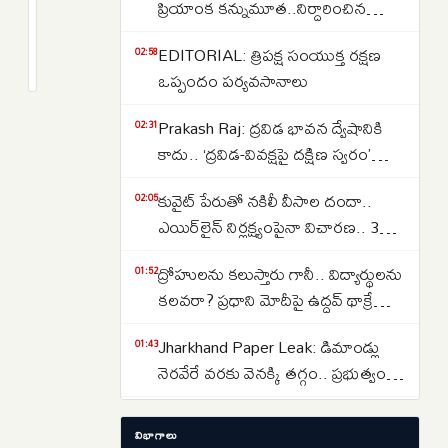
యోజన
ప్రియాంక కన్నుమూత..నిర్దారించిన
లబ్ధిదారులకు
వైద్యులు..కేసు పూర్తి వివరాలు ఇవే..
2
EDITORIAL: త్రిపక్ష సంయుక్త రక్షణ
షాక్..
months
02:58
క్రితం
ఒప్పందం పర్యవసానాలు
ఏడాదికి
4
Prakash Raj: ద్రవిడ భావన ద్వేషానికి
02:31
గ్యాస్
కాదు.. ‘ద్రవిడ-వివక్షపై దక్షిణ స్వరం’
సిలిండర్లకే
పుస్తకావిష్కరణ సభలో ప్రకాష్ రాజ్
సబ్సిడీ..
కువైట్ పేరుతో నకిలీ వీసాల దందా..
02:05
కొత్త
ఎయిర్‌లైన్ నిర్లక్ష్యంపైనా విచారణ.. 39
మార్గదర్శకాలు
మందిపై కేసు
ద్రోహులను కలుస్తారు గానీ.. విద్యార్థులను
01:52
విడుదల..
కలవరా? ప్రధాని మోదీపై ఉద్ధవ్ థాక్రే
మండిపాటు
Jharkhand Paper Leak: డిమాండ్లు
01:43
నెరవేరే వరకు వెనక్కి తగ్గం.. ప్రభుత్వంతో
చర్చలు విఫలం
Women Reservation: షరతులు
01:30
విభాగాలు
లేకుండా మహిళా కోటా అమలు