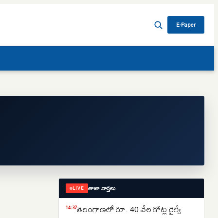
E-Paper
తాజా వార్తలు
LIVE
తెలంగాణలో రూ. 40 వేల కోట్ల రైల్వే
14:37