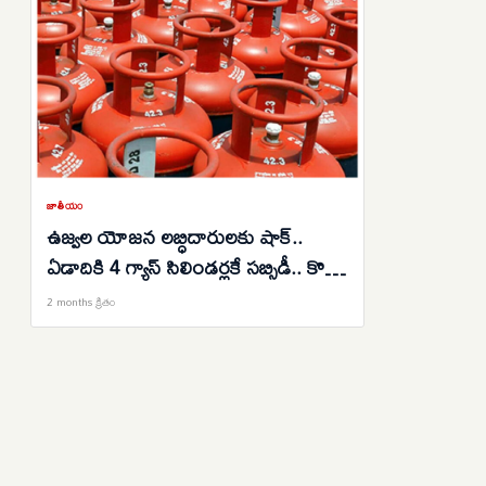
జాతీయం
ఉజ్వల యోజన లబ్ధిదారులకు షాక్..
ఏడాదికి 4 గ్యాస్ సిలిండర్లకే సబ్సిడీ.. కొత్త
మార్గదర్శకాలు విడుదల..
2 months క్రితం