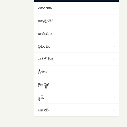
జనసేన, వైసీపీ..
తెలంగాణ
›
బోరుగడ్డ పోరాటం దీనికి సంకేతం…
09:54
సజ్జలను ఇంటికి పంపించడానికి టార్గెట్
ఆంధ్రప్రదేశ్
›
చేశారా..?
జాతీయం
›
ప్రపంచం
›
ఎడిట్ పేజి
›
క్రీడలు
›
లైఫ్ స్టైల్
›
క్రైమ్
›
బిజినెస్
›