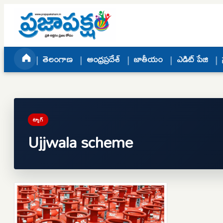
Skip to content
తెలంగాణ
ఆంధ్రప్రదేశ్
జాతీయం
ఎడిట్ పేజి
ట్యాగ్
Ujjwala scheme