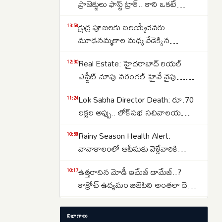
ప్రాజెక్టులు ఫాస్ట్ ట్రాక్.. కాని ఒకటే
సమస్య..అదేంటంటే..
క్షుద్ర పూజలకు బలయ్యేదెవరు..
13:58
మూఢనమ్మకాల మధ్య వేడెక్కిన
తెలంగాణ రాజకీయాలు..
Real Estate: హైదరాబాద్ రియల్
12:30
ఎస్టేట్ చూపు వరంగల్ హైవే వైపు…
బీబీనగర్, ఉప్పల్ కారిడార్ వైపు
Lok Sabha Director Death: రూ.70
11:24
చూస్తున్న మిడిల్ క్లాస్..
లక్షల అప్పు.. లోక్‌సభ సచివాలయ
డైరెక్టర్ గౌరవ్ గౌతమ్ మృతి.. 15 పేజీల
Rainy Season Health Alert:
10:58
సూసైడ్ నోట్..
వానాకాలంలో ఆఫీసుకు వెళ్లేవారికి
అలర్ట్.. ఈ ప్రమాదకర ఇన్‌ఫెక్షన్లతో
ఉత్తరాదిన మోడీ ఇమేజ్ డామేజ్..?
10:17
జాగ్రత్త..
కాక్రోచ్ ఉద్యమం బిజెపిని అంతలా దెబ్బ
తీసిందా..?
ప్రత్యేక హోదా ఏపీకి అవసరం లేదా..?
10:05
విభాగాలు
ఆంధ్రను అనాథగా మారుస్తున్న టీడీపీ,