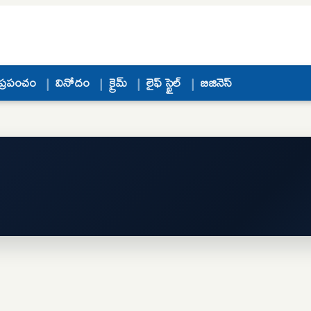
ప్రపంచం
వినోదం
క్రైమ్
లైఫ్ స్టైల్
బిజినెస్