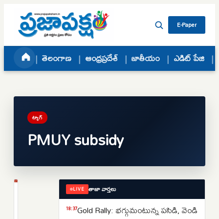
Skip to content
E-Paper
తెలంగాణ
ఆంధ్రప్రదేశ్
జాతీయం
ఎడిట్ పేజి
ట్యాగ్
PMUY subsidy
తాజా వార్తలు
LIVE
జాతీయం
ఉజ్వల
Gold Rally: భగ్గుమంటున్న పసిడి, వెండి
18:37