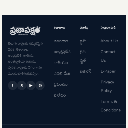
విభాగాలు
మరిన్నీ
సంప్రదించండి
తెలంగాణ
క్రైమ్
About Us
తెలుగు వార్తలకు నమ్మకమైన
వేదిక. తెలంగాణ,
ఆంధ్రప్రదేశ్
లైఫ్
Contact
ఆంధ్రప్రదేశ్, జాతీయ,
స్టైల్
Us
అంతర్జాతీయ మరియు
జాతీయం
స్థానిక వార్తలను వేగంగా మీ
బిజినెస్
E-Paper
ఎడిట్ పేజి
ముందుకు తీసుకువస్తాం.
Privacy
ప్రపంచం
f
X
▶
◎
Policy
వినోదం
Terms &
Conditions