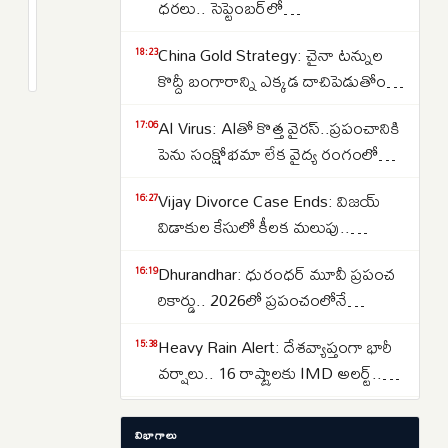
యోజన
ధరలు.. సెప్టెంబర్‌లో
లబ్ధిదారులకు
పెరుగుతాయా..తగ్గుతాయా..
2
China Gold Strategy: చైనా టన్నుల
షాక్..
months
18:23
క్రితం
కొద్దీ బంగారాన్ని ఎక్కడ దాచిపెడుతోందో
ఏడాదికి
తెలుసా.. డ్రాగన్ కంట్రీ గోల్డ్ రిజర్వ్‌ల
4
AI Virus: AIతో కొత్త వైరస్‌..ప్రపంచానికి
17:06
వెనుక అసలు కథ ఇదే..
గ్యాస్
పెను సంక్షోభమా లేక వైద్య రంగంలో
సిలిండర్లకే
విప్లవమా.. తలలు పట్టుకుంటున్న
సబ్సిడీ..
Vijay Divorce Case Ends: విజయ్
16:27
శాస్త్రవేత్తలు..
కొత్త
విడాకుల కేసులో కీలక మలుపు..
మార్గదర్శకాలు
పిటిషన్‌ను వెనక్కి తీసుకున్న
Dhurandhar: ధురంధర్ మూవీ ప్రపంచ
16:19
సంగీత..కేసును కొట్టివేసిన కోర్టు
విడుదల..
రికార్డు.. 2026లో ప్రపంచంలోనే
అత్యధికంగా వీక్షించిన నాన్-ఇంగ్లీష్
Heavy Rain Alert: దేశవ్యాప్తంగా భారీ
15:38
చిత్రంగా హిస్టరీ క్రియేట్..
వర్షాలు.. 16 రాష్ట్రాలకు IMD అలర్ట్..
ఒడిశా-కేరళకు రెడ్ వార్నింగ్.. దక్షిణాది
Lost Important Documents? ఆధార్,
15:29
రాష్ట్రాల్లో ఉరుములతో కూడిన వానలు..
విభాగాలు
పాన్, పాస్‌పోర్ట్, ఓటర్ ఐడి లేదా డ్రైవింగ్