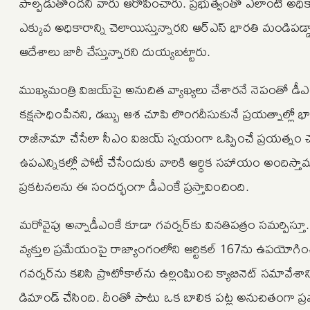
పాల్పడుతోందని వారు ఆరోపించారు. ప్రభుత్వంతో ఎలాంటి అధికారిక
ఎక్కువ అధికారాన్ని చెలాయిస్తున్నారని ఆర్‌ఎస్ భారతి మండిపడ్
ఆదేశాలు జారీ చేస్తున్నారని దుయ్యబట్టారు.
ముఖ్యమంత్రి విజయ్‌పై అనుచిత వ్యాఖ్యలు చేశారనే నెపంతో డీఎ
కక్షసాధింపేనని, డబ్బు ఆశ చూపి లొంగదీసుకునే ప్రయత్నాల్లో భాగమ
రాజీనామా చేసేలా సీఎం విజయ్ స్వయంగా ఒప్పించే ప్రయత్నం చ
ఉపఎన్నికల్లో పోటీ చేసేందుకు వారికి ఆర్థిక సహాయం అందిస్త
ప్రకటనలను ఈ సందర్భంగా డీఎంకే ప్రస్తావించింది.
మరోవైపు అన్నాడీఎంకే కూడా గవర్నర్‌కు వినతిపత్రం సమర్పిస్తూ.. ఎ
వ్యక్తుల ప్రమేయంపై రాజ్యాంగంలోని ఆర్టికల్ 167ను ఉపయోగించి ప
గవర్నర్‌ను కలిసి ప్రొటోకాల్‌ను ఉల్లంఘించి క్యాబినెట్ సమావేశా
డిమాండ్ చేసింది. దీంతో పాటు ఒక బాలిక పట్ల అనుచితంగా ప్రవర