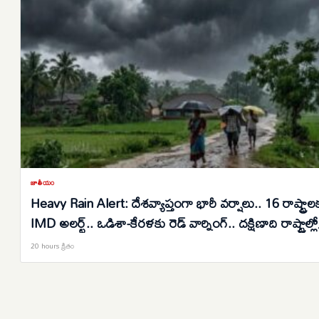
జాతీయం
Heavy Rain Alert: దేశవ్యాప్తంగా భారీ వర్షాలు.. 16 రాష్ట్రాల
IMD అలర్ట్.. ఒడిశా-కేరళకు రెడ్ వార్నింగ్.. దక్షిణాది రాష్ట్రాల్లో
ఉరుములతో కూడిన వానలు..
20 hours క్రితం