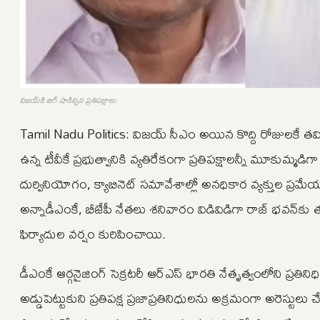
విజయ్‌కి బిగ్ షాకిచ్చిన ప్రతిపక్షాలు
Tamil Nadu Politics: విజయ్ సీఎం అయిన కొద్ది రోజులకే తమ
ఉన్న టీవీకే ప్రభుత్వానికి వ్యతిరేకంగా ప్రతిపక్షాలన్నీ మూకుమ్
దుర్వినియోగం, క్యాబినెట్ సమావేశాల్లో అనధికార వ్యక్తుల ప్ర
అన్నాడీఎంకే, బీజేపీ నేతలు శనివారం విడివిడిగా రాజ్ భవన్‌కు తరలివె
ఫిర్యాదుల వర్షం కురిపించాయి.
డీఎంకే ఆర్గనైజింగ్ సెక్రటరీ ఆర్‌ఎస్ భారతి నేతృత్వంలోని ప్రతి
అడ్డుపెట్టుకుని ప్రతిపక్ష ప్రజాప్రతినిధులను అక్రమంగా అరెస్ట