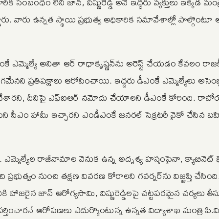
 సంబంధం లేని జాన్, విష్ణు‌రెడ్డి అనే ఇద్దరు వ్యక్తులు ఇక్కడ మం
డారు. వారు ఉన్నత స్థాయి ప్రభుత్వ అధికారిక సమావేశాల్లో పాల్గొంటూ
ంకే ఎమ్మెల్యే అనితా ఆర్ రాధాకృష్ణన్‌ను అరెస్ట్ చేయడం కేవలం రా
ేనని ప్రతిపక్షాలు ఆరోపించాయి. ఇద్దరు డీఎంకే ఎమ్మెల్యేలు అసెంబ్లీ
ేశారని, దీనిపై ఎఫ్‌ఐఆర్ నమోదు చేయాలని డీఎంకే కోరింది. రాబో
ామని సీఎం హామీ ఇచ్చారని ఎండీఎంకే జనరల్ సెక్రటరీ వైకో చేసిన 
మ్మెల్యేల రాజీనామాల వెనుక ఉన్న అదృశ్య హస్తంపైనా, క్యాబినెట్ భేటీల
్రభుత్వం నుంచి తక్షణ వివరణ కోరాలని గవర్నర్‌ను విజ్ఞప్తి చేసింది
నికి హాజరైన జాన్ ఆరోగ్యసామి, విష్ణురెడ్డిలపై చట్టపరమైన చర్యలు తీ
్తించారనే ఆరోపణలు ఎదుర్కొంటున్న ఉన్నత విద్యాశాఖ మంత్రి పి.విశ