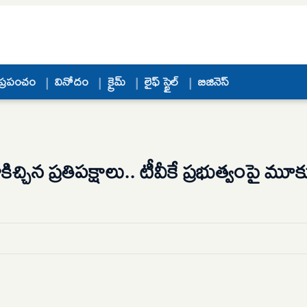
ప్రపంచం
వినోదం
క్రైమ్
లైఫ్ స్టైల్
బిజినెస్
చ్చిన ప్రతిపక్షాలు.. టీవీకే ప్రభుత్వంపై మూ