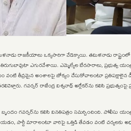
ిళనాడు రాజకీయాలు ఒక్కసారిగా వేడెక్కాయి. తమిళనాడు రాష్ట్రంల
మడిగా తిరుగుబావుటా ఎగురవేశాయి. ఎమ్మెల్యేల బేరసారాలు, ప్రభుత్వ యం
మేయం వంటి తీవ్రమైన అంశాలపై జోక్యం చేసుకోవాలంటూ ప్రతిపక్షాలైన డ
ళ్లారు. గవర్నర్ రాజేంద్ర విశ్వనాథ్ అర్లేకర్‌ను కలిసి ప్రభుత్వంపై ప్ర
నిధి బృందం గవర్నర్‌ను కలిసి వినతిపత్రం సమర్పించింది. పోలీసు యంత్
ులు చేయడం, పార్టీ మారాలంటూ వారిపై ఒత్తిడి తేవడం వంటి చర్యలకు అధ