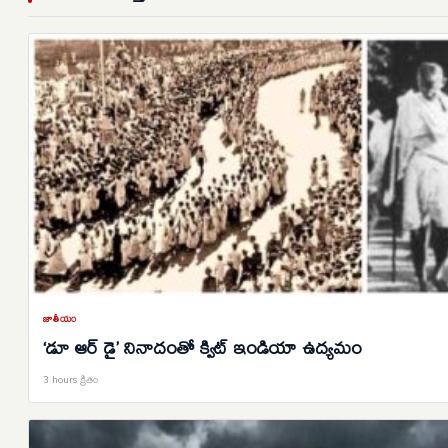
జాతీయం
‘డూ ఆర్‌ డై’ నినాదంతో క్విట్‌ ఇండియా ఉద్యమం
3 hours క్రితం