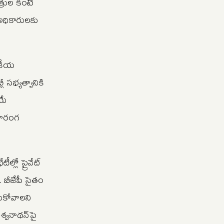
త్రుల కంటే
 అధికారులకు
జకీయ
 సభ్యత్వానికి
యే
బహిరంగ
్లో ప్రైవేట్
. బీజేపీ సైతం
సుకోవాలని
్వనాథన్‌పై