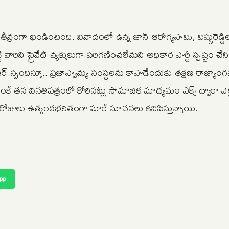
తీవ్రంగా ఖండించింది. వివాదంలో ఉన్న జాన్ ఆరోగ్యసామి, విష్ణురెడ్డి
రిని ప్రైవేట్ వ్యక్తులుగా పరిగణించలేమని అధికార పార్టీ స్పష్టం చే
ేకర్ స్పందిస్తూ.. ప్రజాస్వామ్య సంస్థలను కాపాడేందుకు తక్షణ రాజ్య
ంకే తన వినతిపత్రంలో కోరినట్లు సామాజిక మాధ్యమం ఎక్స్ ద్వారా వెల
ోజులు ఉత్కంఠభరితంగా మారే సూచనలు కనిపిస్తున్నాయి.
pp