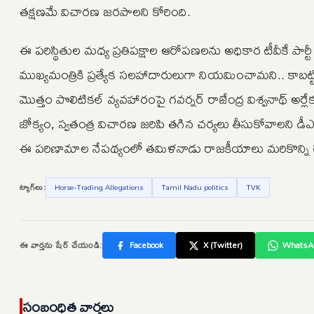
తక్షణమే విచారణ జరపాలని కోరింది.
ఈ పరిస్థితుల మధ్య ప్రతిపక్షాల ఆరోపణలను అధికార టీవీకే పార్టీ 
ముఖ్యమంత్రికి ప్రత్యేక సలహాదారులుగా నియమించామని.. కాబట్టి వా
మొత్తం పొలిటికల్ వ్యవహారంపై గవర్నర్ రాజేంద్ర విశ్వనాథ్ అర్ల
జోక్యం, స్వతంత్ర విచారణ జరిపి తగిన చర్యలు తీసుకోవాలని డీఎ
ఈ పరిణామాల నేపథ్యంలో తమిళనాడు రాజకీయాలు మరికొన్ని ర
ట్యాగ్‌లు:
Horse-Trading Allegations
Tamil Nadu politics
TVK
ఈ వార్తను షేర్ చేయండి:
Facebook
X (Twitter)
WhatsA
సంబంధిత వార్తలు