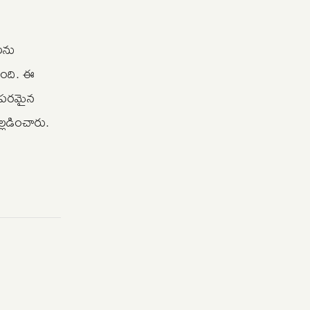
లను
సింది. ఈ
ాంగపరమైన
్లడించారు.