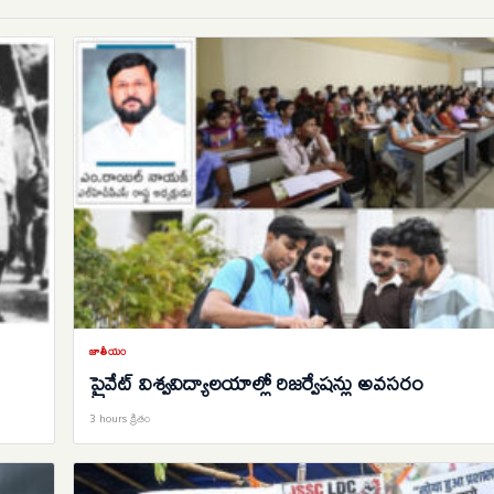
జాతీయం
ప్రైవేట్‌ విశ్వవిద్యాలయాల్లో రిజర్వేషన్లు అవసరం
3 hours క్రితం