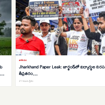
జాతీయం
కు
Jharkhand Paper Leak: జార్ఖండ్‌లో విద్యార్థుల నిర
తీవ్రతరం…
21 hours క్రితం