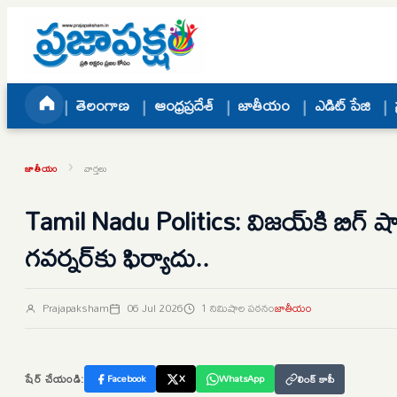
Skip to content
తెలంగాణ
ఆంధ్రప్రదేశ్
జాతీయం
ఎడిట్ పేజి
›
జాతీయం
వార్తలు
Tamil Nadu Politics: విజయ్‌కి బిగ్ షాకి
గవర్నర్‌కు ఫిర్యాదు..
Prajapaksham
06 Jul 2026
1 నిమిషాల పఠనం
జాతీయం
షేర్ చేయండి:
Facebook
X
WhatsApp
లింక్ కాపీ