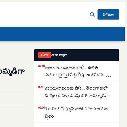
E-Paper
తాజా వార్తలు
LIVE
తెలంగాణ ఖజానా ఖాళీ.. ఉచిత
కుమ్మడిగా
09:18
పథకాలపై హైకోర్టు తీవ్ర ఆందోళన..
కోటీశ్వరులకు రైతుబంధు ఇవ్వడంపై
మందుబాబులకు షాక్.. తెలంగాణలో
09:11
నిలదీత..
మద్యం ధరలు పెంపు దిశగా సర్కారు
యోచన ..
1 బిలియన్ వ్యూస్ దాటిన ‘రామాయణ’
09:00
ట్రైలర్