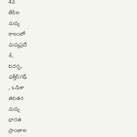
4వ
తేదీల
మధ్య
కాలంలో
మధ్యప్రదే
శ్,
విదర్భ,
ఛత్తీస్‌గఢ్
, ఒడిశా
తదితర
మధ్య
భారత
ప్రాంతాల