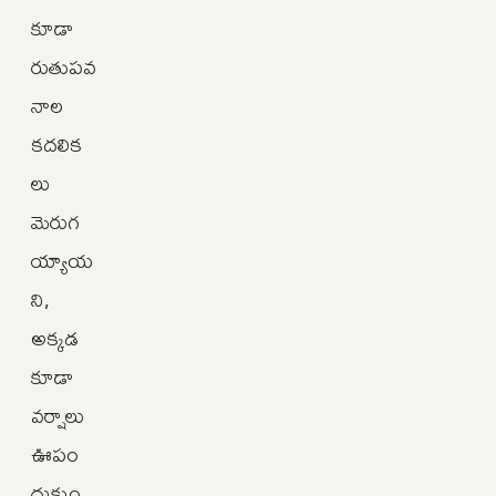
కూడా
రుతుపవ
నాల
కదలిక
లు
మెరుగ
య్యాయ
ని,
అక్కడ
కూడా
వర్షాలు
ఊపం
దుకుం