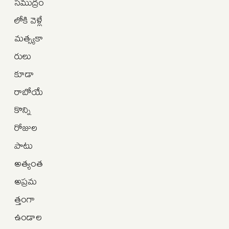
సముద్రం
లోకి వెళ్లే
మత్స్యకా
రులు
కూడా
రాబోయే
కొన్ని
రోజుల
పాటు
అత్యంత
అప్రమ
త్తంగా
ఉండాల