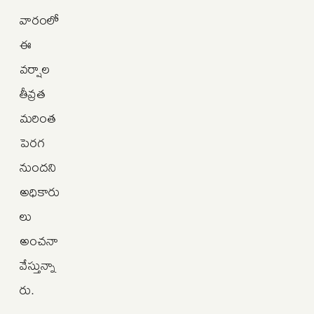
వారంలో
ఈ
వర్షాల
తీవ్రత
మరింత
పెరగ
నుందని
అధికారు
లు
అంచనా
వేస్తున్నా
రు.