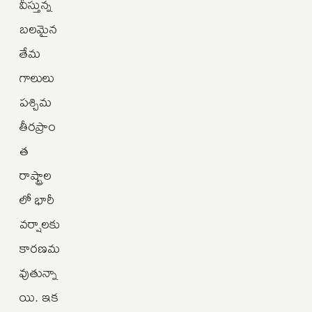
వీస్తున్న
బలమైన
తేమ
గాలులు
పశ్చిమ
తీరప్రాం
త
రాష్ట్రాల
లో భారీ
వర్షాలకు
కారణమ
వుతున్నా
యి. ఇక