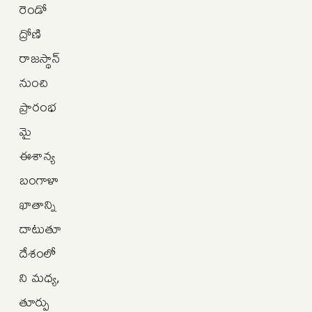
రెండో
ద్రోణి
రాజస్థాన్
నుంచి
ప్రారంభ
మై
ఈశాన్య
బంగాళా
ఖాతాన్ని
దాటుతూ
దేశంలో
ని మధ్య,
తూర్పు