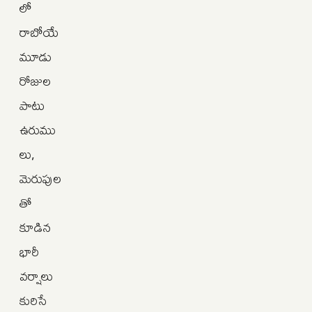
లో
రాబోయే
మూడు
రోజుల
పాటు
ఉరుము
లు,
మెరుపుల
తో
కూడిన
భారీ
వర్షాలు
కురిసే