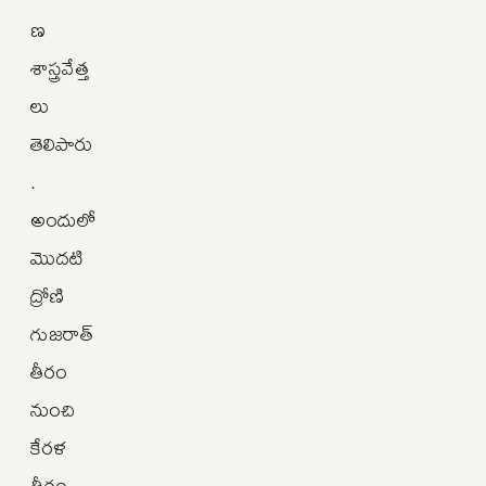
ణ
శాస్త్రవేత్త
లు
తెలిపారు
.
అందులో
మొదటి
ద్రోణి
గుజరాత్
తీరం
నుంచి
కేరళ
తీరం