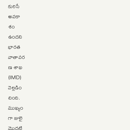
కురిసే
అవకా
శం
ఉందని
భారత
వాతావర
ణ శాఖ
(IMD)
వెల్లడిం
చింది.
ముఖ్యం
గా జులై
మొదటి