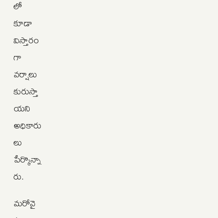
లో
కూడా
విస్తారం
గా
వర్షాలు
కురుస్తా
యని
అధికారు
లు
పేర్కొన్నా
రు.
మరోవై