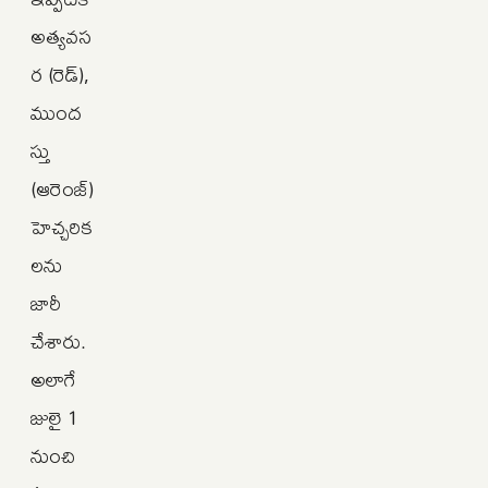
అత్యవస
ర (రెడ్),
ముంద
స్తు
(ఆరెంజ్)
హెచ్చరిక
లను
జారీ
చేశారు.
అలాగే
జులై 1
నుంచి