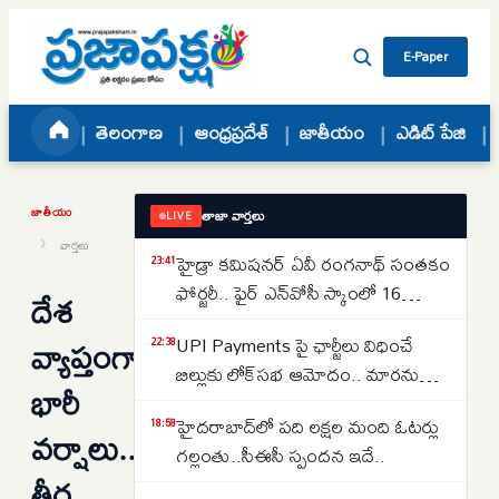
Skip to content
E-Paper
తెలంగాణ
ఆంధ్రప్రదేశ్
జాతీయం
ఎడిట్ పేజి
జాతీయం
తాజా వార్తలు
LIVE
›
వార్తలు
హైడ్రా కమిషనర్ ఏవీ రంగనాథ్ సంతకం
23:41
ఫోర్జరీ.. ఫైర్ ఎన్‌వోసీ స్కాంలో 16
దేశ
జూనియర్ కాలేజీలు
వ్యాప్తంగా
UPI Payments పై ఛార్జీలు విధించే
22:38
బిల్లుకు లోక్‌సభ ఆమోదం.. మారనున్న
భారీ
చెల్లింపుల విధానం
హైదరాబాద్‌లో పది లక్షల మంది ఓటర్లు
18:58
వర్షాలు..
గల్లంతు..సీఈసీ స్పందన ఇదే..
తీర