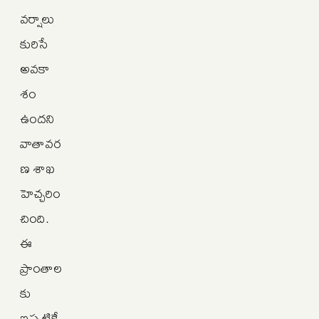
వర్షాలు
కురిసే
అవకా
శం
ఉందని
వాతావర
ణ శాఖ
హెచ్చరిం
చింది.
ఈ
ప్రాంతాల
కు
ఇప్పటికే