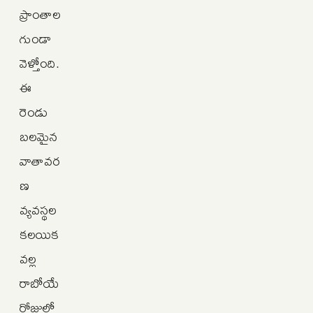
ప్రాంతాల
గుండా
వెళ్తోంది.
ఈ
రెండు
బలమైన
వాతావర
ణ
వ్యవస్థల
కలయిక
వల్ల
రాబోయే
రోజుల్లో