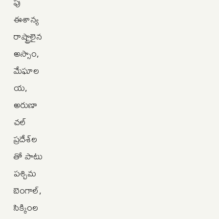
పు
ఈశాన్య
రాష్ట్రాలైన
అస్సాం,
మేఘాల
య,
అరుణా
చల్
ప్రదేశ్‌ల
తో పాటు
పశ్చిమ
బెంగాల్,
సిక్కింల