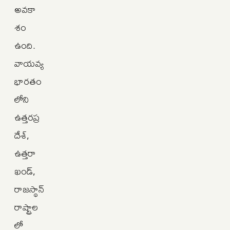
అవకా
శం
ఉంది.
వాయవ్య
భారతం
లోని
ఉత్తరప్ర
దేశ్,
ఉత్తరా
ఖండ్,
రాజస్థాన్
రాష్ట్రాల
లో