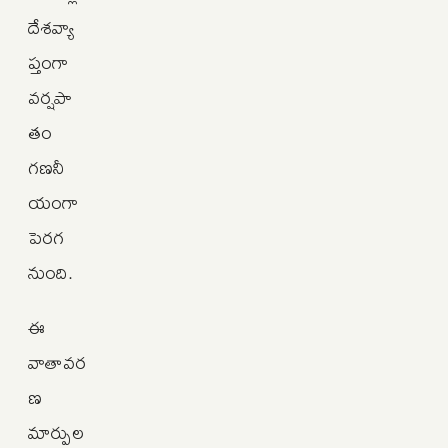
దేశవ్యా
ప్తంగా
వర్షపా
తం
గణనీ
యంగా
పెరగ
నుంది.
ఈ
వాతావర
ణ
మార్పుల