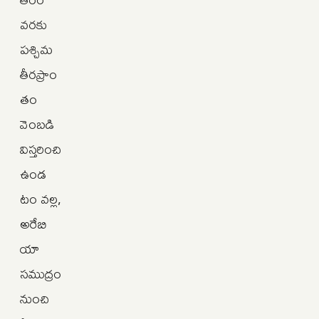
వరకు
పశ్చిమ
తీరప్రాం
తం
వెంబడి
విస్తరించి
ఉండ
టం వల్ల,
అరేబి
యా
సముద్రం
నుంచి