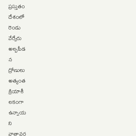
ప్రస్తుతం
దేశంలో
రెండు
వేర్వేరు
అల్పపీడ
న
ద్రోణులు
అత్యంత
క్రియాశీ
లకంగా
ఉన్నాయ
ని
వాతావర