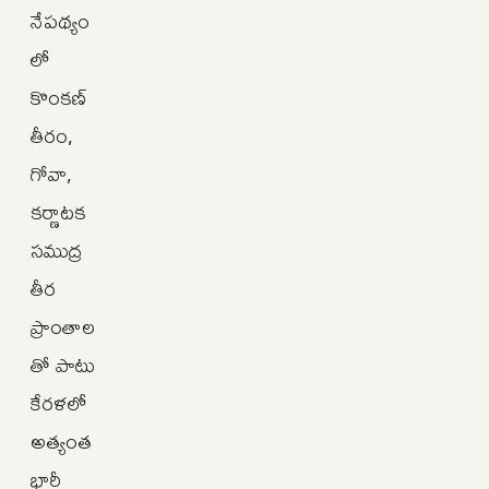
నేపథ్యం
లో
కొంకణ్
తీరం,
గోవా,
కర్ణాటక
సముద్ర
తీర
ప్రాంతాల
తో పాటు
కేరళలో
అత్యంత
భారీ