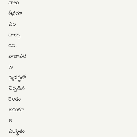
నాలు
తీవ్రరూ
పం
దాల్చా
యి.
వాతావర
ణ
వ్యవస్థలో
ఏర్పడిన
రెండు
అనుకూ
ల
పరిస్థితు