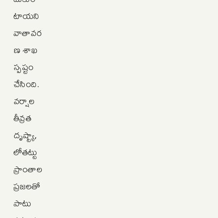
టాయని
వాతావర
ణ శాఖ
స్పష్టం
చేసింది.
వర్షాల
తీవ్రత
దృష్ట్యా,
లోతట్టు
ప్రాంతాల
ప్రజలతో
పాటు