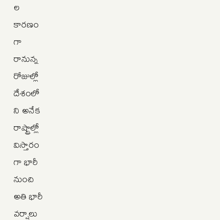
ల
కారణం
గా
రానున్న
రోజుల్లో
దేశంలో
ని అనేక
రాష్ట్రాల్లో
విస్తారం
గా భారీ
నుంచి
అతి భారీ
వర్షాలు