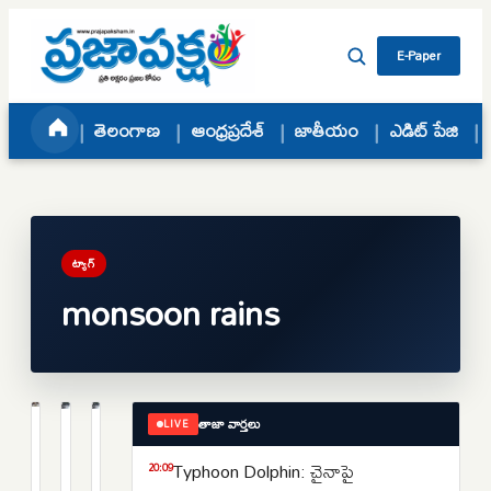
Skip to content
E-Paper
తెలంగాణ
ఆంధ్రప్రదేశ్
జాతీయం
ఎడిట్ పేజి
ట్యాగ్
monsoon rains
తాజా వార్తలు
LIVE
జాతీయం
ఆంధ్రప్రదేశ్
తెలంగాణ
దేశ
ఉపరితల
తెలుగు
Typhoon Dolphin: చైనాపై
20:09