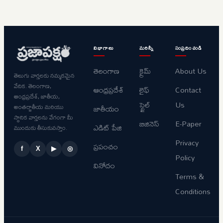
విభాగాలు
మరిన్నీ
సంప్రదించండి
తెలంగాణ
క్రైమ్
About Us
తెలుగు వార్తలకు నమ్మకమైన
వేదిక. తెలంగాణ,
ఆంధ్రప్రదేశ్
లైఫ్
Contact
ఆంధ్రప్రదేశ్, జాతీయ,
స్టైల్
Us
అంతర్జాతీయ మరియు
జాతీయం
స్థానిక వార్తలను వేగంగా మీ
బిజినెస్
E-Paper
ఎడిట్ పేజి
ముందుకు తీసుకువస్తాం.
Privacy
ప్రపంచం
f
X
▶
◎
Policy
వినోదం
Terms &
Conditions