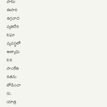
పాటు
ఈసారి
ఉగ్రవాద
వ్యతిరేక
నిఘా
వ్యవస్థలో
అత్యాధు
నిక
సాంకేతి
కతను
జోడించా
రు.
యాత్ర