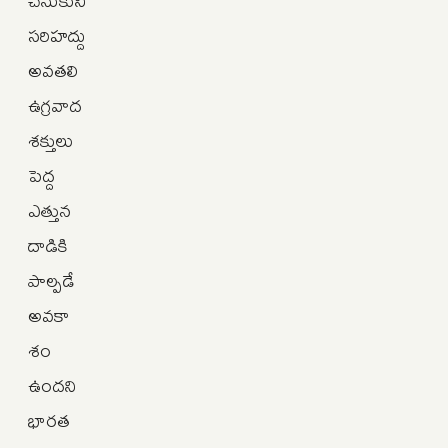
చేసుకుని
సరిహద్దు
అవతలి
ఉగ్రవాద
శక్తులు
పెద్ద
ఎత్తున
దాడికి
పాల్పడే
అవకా
శం
ఉందని
భారత