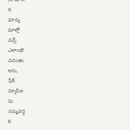
క
మాధ్య
మాల్లో
వచ్చే
ఎలాంటి
వదంతు
లను,
ఫేక్
న్యూస్‌ల
ను
నమ్మవద్ద
ని