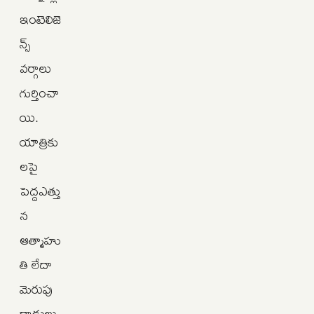
ఇంటెలిజె
న్స్
వర్గాలు
గుర్తించా
యి.
యాత్రికు
లపై
పెద్దఎత్తు
న
ఆత్మాహు
తి లేదా
మెరుపు
దాడులు