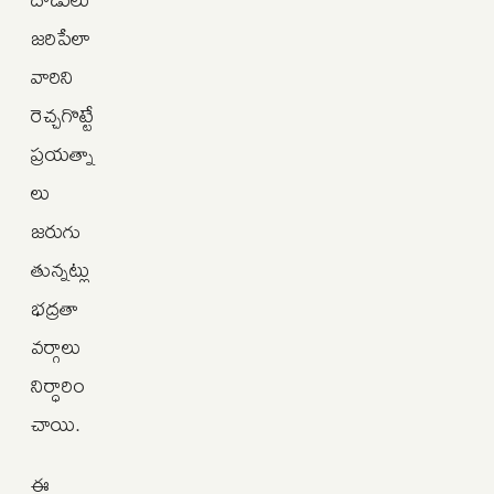
జరిపేలా
వారిని
రెచ్చగొట్టే
ప్రయత్నా
లు
జరుగు
తున్నట్లు
భద్రతా
వర్గాలు
నిర్ధారిం
చాయి.
ఈ