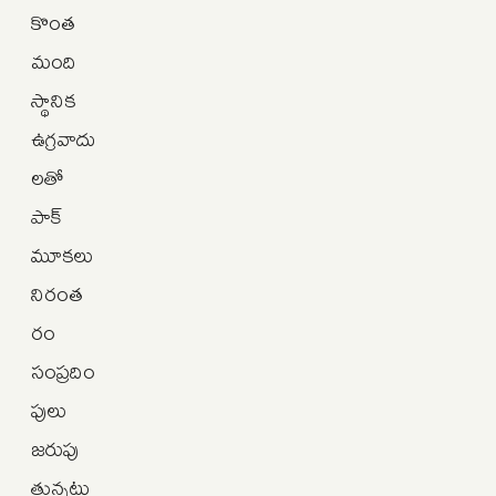
కొంత
మంది
స్థానిక
ఉగ్రవాదు
లతో
పాక్
మూకలు
నిరంత
రం
సంప్రదిం
పులు
జరుపు
తున్నట్లు