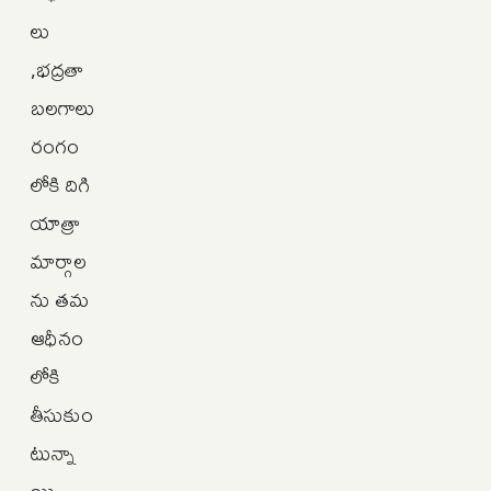
లు
,భద్రతా
బలగాలు
రంగం
లోకి దిగి
యాత్రా
మార్గాల
ను తమ
ఆధీనం
లోకి
తీసుకుం
టున్నా