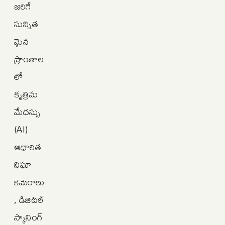
జరిగే
సున్నిత
మైన
ప్రాంతాల
లో
కృత్రిమ
మేధస్సు
(AI)
ఆధారిత
నిఘా
కెమెరాలు
, డిజిటల్
స్కానింగ్