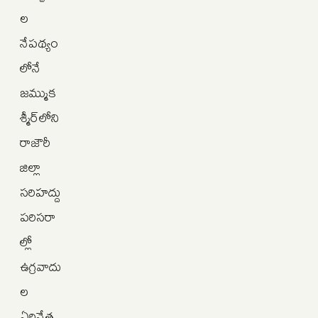
ల
నేపథ్యం
లోనే
జమ్ముక
శ్మీర్‌లోని
రాజౌరీ
జిల్లా
సరిహద్దు
పరిసరా
ల్లో
ఉగ్రవాదు
ల
ఏరివేత