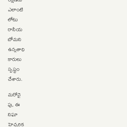
ఎలాంటి
లోటు
రానీయ
బోమని
ఉన్నతాధి
కారులు
స్పష్టం
చేశారు.
మరోవై
పు, ఈ
నిఘా
హెచ్చరిక