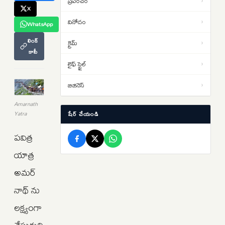
ప్రపంచం
›
X
మృతదేహం.. కుటుంబానికి
వినోదం
›
అప్పగించేందుకు భారత్ యత్నాలు
WhatsApp
USA: బర్త్ టూరిజం అంటే ఏమిటి?
15:39
లింక్
క్రైమ్
›
అమెరికాలో ట్రంప్ తీసుకొచ్చిన కొత్త
కాపీ
ఆంక్షలు ఇవే..NRI లకు షాక్
లైఫ్ స్టైల్
›
AI తో జాబ్స్ పోవడం లేదు…కొత్త జాబ్స్
15:32
వస్తున్నాయంటున్న అంతర్జాతీయ సంస్థ
బిజినెస్
›
నోమురా..కారణాలు ఇవే…
Amarnath
Yatra
షేర్ చేయండి
పవిత్ర
యాత్ర
అమర్‌
నాథ్‌ ను
లక్ష్యంగా