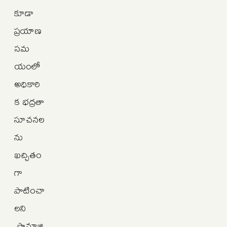
కూడా
ప్రయాణ
సమ
యంలో
అధికారి
క భద్రతా
సూచనల
ను
ఖచ్చితం
గా
పాటించా
లని
,సామాజి