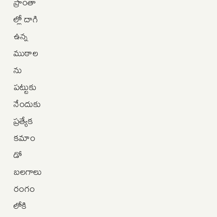
ప్రాంతా
ల్లో దాగి
ఉన్న
ముఠాల
ను
పట్టుకు
నేందుకు
ప్రత్యేక
కమాం
డో
బలగాలు
రంగం
లోకి