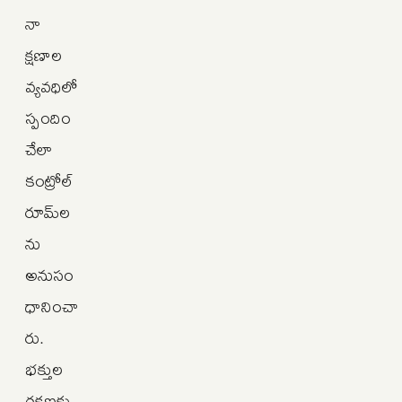
నా
క్షణాల
వ్యవధిలో
స్పందిం
చేలా
కంట్రోల్
రూమ్‌ల
ను
అనుసం
ధానించా
రు.
భక్తుల
రక్షణకు