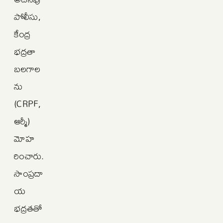
పోలీసు,
కేంద్ర
భద్రతా
బలగాల
ను
(CRPF,
ఆర్మీ)
మోహ
రించారు.
సాంప్రదా
య
భద్రతతో