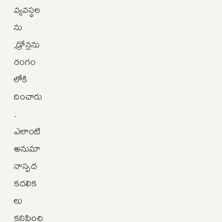
వ్యవస్థల
ను
,డ్రోన్లను
రంగం
లోకి
దించారు
.
ఎలాంటి
అనుమా
నాస్పద
కదలిక
లు
కనిపించి