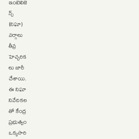
ఇంటెలిజె
న్స్
(నిఘా)
వర్గాలు
తీవ్ర
హెచ్చరిక
లు జారీ
చేశాయి.
ఈ నిఘా
నివేదికల
తో కేంద్ర
ప్రభుత్వం
ఒక్కసారి