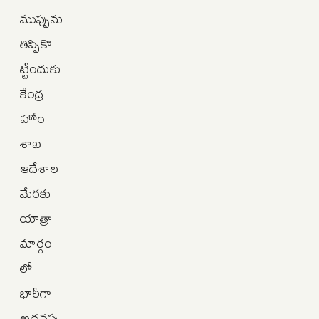
ముప్పును
తిప్పికొ
ట్టేందుకు
కేంద్ర
హోం
శాఖ
ఆదేశాల
మేరకు
యాత్రా
మార్గం
లో
భారీగా
అదనపు