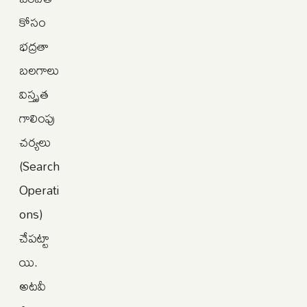
కోసం
భద్రతా
బలగాలు
విస్తృత
గాలింపు
చర్యలు
(Search
Operati
ons)
చేపట్టా
యి.
అటవీ