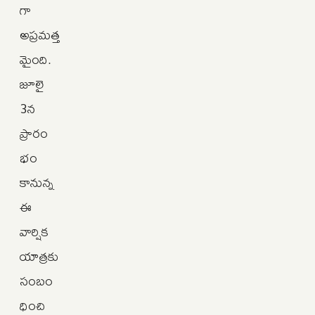
గా
అప్రమత్త
మైంది.
జూలై
3న
ప్రారం
భం
కానున్న
ఈ
వార్షిక
యాత్రకు
సంబం
ధించి