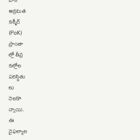
ఆక్రమిత
కశ్మీర్
(PoK)
ప్రాంతా
ల్లో తీవ్ర
కల్లోల
పరిస్థితు
లు
నెలకొ
న్నాయి.
ఈ
వైఫల్యాల