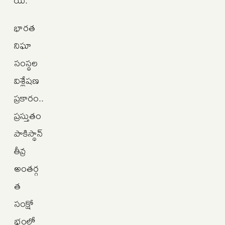
యి.
భారత
నిఘా
సంస్థల
విశ్లేషణ
ప్రకారం..
ప్రస్తుతం
పాకిస్థాన్‌
తీవ్ర
అంతర్గ
త
సంక్షో
భంలో