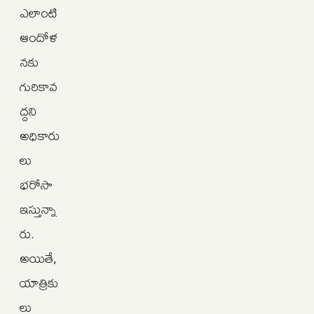
ఎలాంటి
ఆందోళ
నకు
గురికావ
ద్దని
అధికారు
లు
భరోసా
ఇస్తున్నా
రు.
అయితే,
యాత్రికు
లు