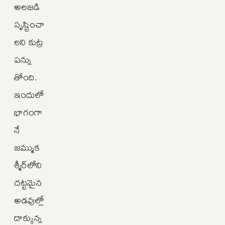
అలజడి
సృష్టించా
లని కుట్ర
పన్ను
తోంది.
ఇందులో
భాగంగా
నే
జమ్ముక
శ్మీర్‌లోని
దట్టమైన
అడవుల్లో
దాక్కున్న