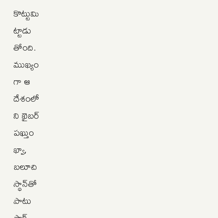
కొట్టుమి
ట్టాడు
తోంది.
ముఖ్యం
గా ఆ
దేశంలో
ని ఖైబర్‌
పఖ్తుం
ఖ్వా,
బలూచి
స్థాన్‌తో
పాటు
పాక్‌