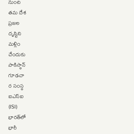
నుంచి
తమ దేశ
ప్రజల
దృష్టిని
మళ్లిం
చేందుకు
పాకిస్థాన్‌
గూఢచా
ర సంస్థ
ఐఎస్‌ఐ
(ISI)
భారత్‌లో
భారీ