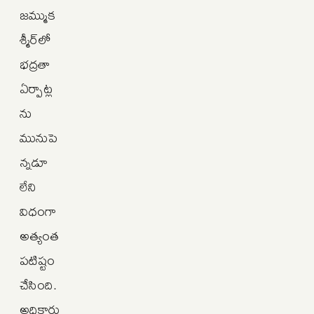
జమ్ముక
శ్మీర్‌లో
భద్రతా
ఏర్పాట్ల
ను
మునుపె
న్నడూ
లేని
విధంగా
అత్యంత
పటిష్టం
చేసింది.
అధికారు