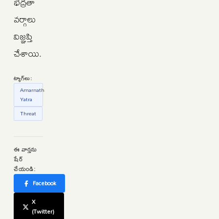
భద్రతా
వర్గాలు
విజ్ఞప్తి
చేశాయి.
ట్యాగ్‌లు:
Amarnath
Yatra
Threat
ఈ వార్తను
షేర్
చేయండి:
Facebook
X
(Twitter)