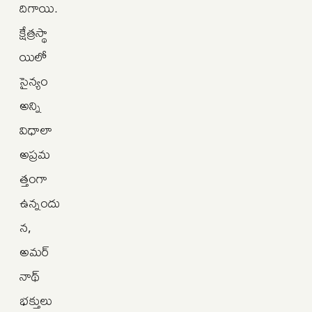
దిగాయి.
క్షేత్రస్థా
యిలో
సైన్యం
అన్ని
విధాలా
అప్రమ
త్తంగా
ఉన్నందు
న,
అమర్‌
నాథ్
భక్తులు