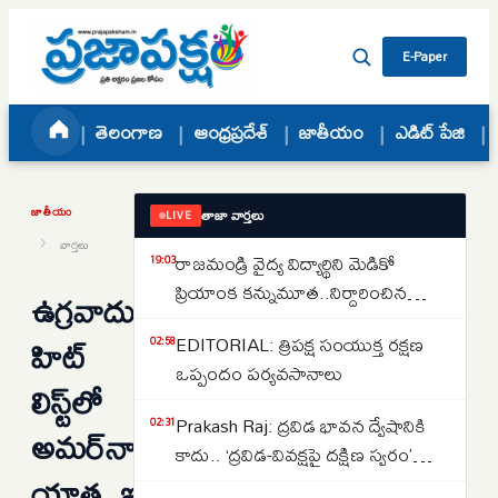
Skip to content
E-Paper
తెలంగాణ
ఆంధ్రప్రదేశ్
జాతీయం
ఎడిట్ పేజి
జాతీయం
తాజా వార్తలు
LIVE
›
వార్తలు
రాజమండ్రి వైద్య విద్యార్థిని మెడికో
19:03
ప్రియాంక కన్నుమూత..నిర్దారించిన
ఉగ్రవాదుల
వైద్యులు..కేసు పూర్తి వివరాలు ఇవే..
హిట్
EDITORIAL: త్రిపక్ష సంయుక్త రక్షణ
02:58
ఒప్పందం పర్యవసానాలు
లిస్ట్‌లో
Prakash Raj: ద్రవిడ భావన ద్వేషానికి
02:31
అమర్‌నాథ్
కాదు.. ‘ద్రవిడ-వివక్షపై దక్షిణ స్వరం’
యాత్ర..ఇంటెలిజెన్స్
పుస్తకావిష్కరణ సభలో ప్రకాష్ రాజ్