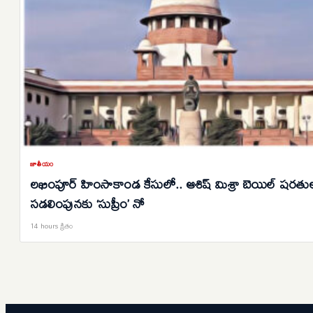
జాతీయం
లఖింపూర్ హింసాకాండ కేసులో.. ఆశిష్ మిశ్రా బెయిల్ షరతు
సడలింపునకు ‘సుప్రీం’ నో
14 hours క్రితం