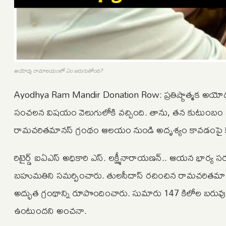
అయోధ్య రామాలయంలో ఏం జరుగుతోంది?
Ayodhya Ram Mandir Donation Row: ప్రతిష్ఠాత్మక అయోధ్
సంచలన విషయం వెలుగులోకి వచ్చింది. తాను, తన కుటుంబం ఎం
రామచరితమానస్ గ్రంథం ఆలయం నుండి అదృశ్యం కావడంపై కేంద్ర
రిటైర్డ్ ఐఏఎస్ అధికారి ఎస్. లక్ష్మీనారాయణన్.. ఆయన భార్య సరస్వ
బహుమతిని సమర్పించారు. తులసీదాస్ రచించిన రామచరితమాన
అద్భుత గ్రంథాన్ని రూపొందించారు. సుమారు 147 కిలోల బరువున
ఉంటుందని అంచనా.