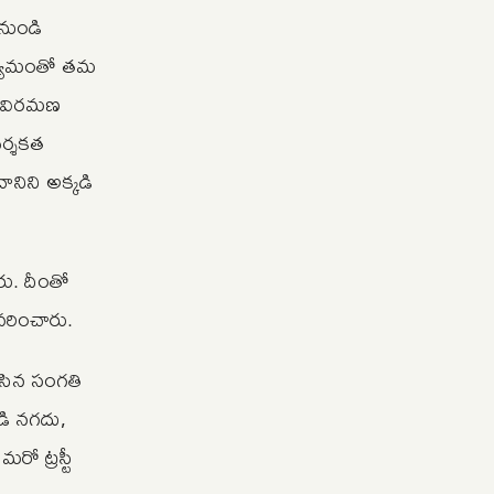
నుండి
 ఉద్యమంతో తమ
వీ విరమణ
దర్శకత
ానిని అక్కడి
రు. దీంతో
వరించారు.
చేసిన సంగతి
ండి నగదు,
రో ట్రస్టీ