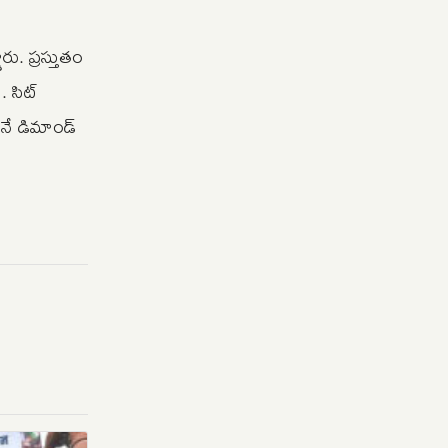
ు. ప్రస్తుతం
 సిట్
నే డిమాండ్