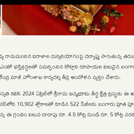
య రామమందిర విరాళాల దుర్వినియోగంపై దర్యాప్తు సాగుతున్న తర
తో భక్తిశ్రద్ధలతో సమర్పించిన కోట్లాది రూపాయల విలువైన బంగ
 మాజీ హోంశాఖ కార్యదర్శి తీవ్ర ఆందోళన వ్యక్తం చేశారు.
తి కలిసి 2024 ఏప్రిల్‌లో శ్రీరామ జన్మభూమి తీర్థ క్షేత్ర ట్రస్టుకు
స్‌లోని 10,902 శ్లోకాలతో కూడిన 522 పేజీలకు బంగారు పూత 
్న ఈ గ్రంథం విలువ దాదాపు రూ. 4.5 కోట్ల నుండి రూ. 5 కోట్ల వర