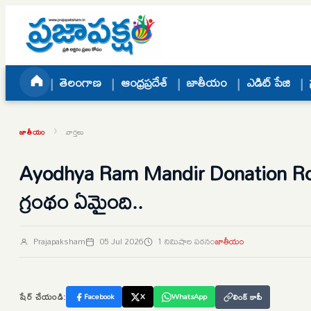
Skip to content
తెలంగాణ
ఆంధ్రప్రదేశ్
జాతీయం
ఎడిట్ పేజి
›
జాతీయం
వార్తలు
Ayodhya Ram Mandir Donation Ro
గ్రంథం ఏమైంది..
Prajapaksham
05 Jul 2026
1 నిమిషాల పఠనం
జాతీయం
షేర్ చేయండి:
Facebook
X
WhatsApp
లింక్ కాపీ