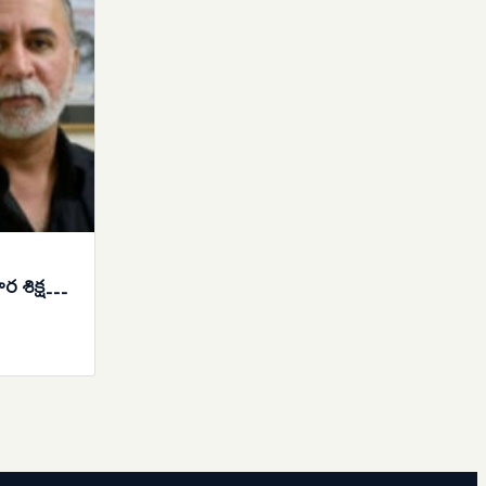
ార శిక్ష…