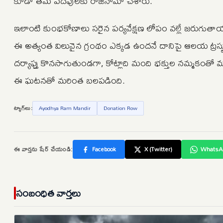
కూడా తమ పదవులకు రాజీనామా చేశారు.
ఇలాంటి కుంభకోణాలు సరైన పర్యవేక్షణ లోపం వల్లే జరుగుతాయని,
ఈ అత్యంత విలువైన గ్రంథం ఎక్కడ ఉందనే దానిపై ఆలయ ట్రస్ట
దర్యాప్తు కొనసాగుతుండగా, కోట్లాది మంది భక్తుల నమ్మకం
ఈ ఘటనతో మరింత బలపడింది.
ట్యాగ్‌లు:
Ayodhya Ram Mandir
Donation Row
ఈ వార్తను షేర్ చేయండి:
Facebook
X (Twitter)
WhatsA
సంబంధిత వార్తలు