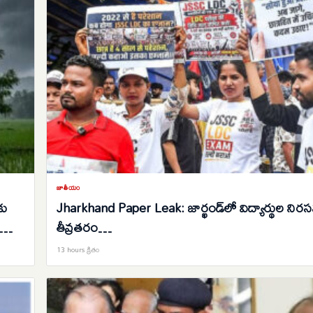
జాతీయం
కు
Jharkhand Paper Leak: జార్ఖండ్‌లో విద్యార్థుల నిర
తీవ్రతరం…
13 hours క్రితం