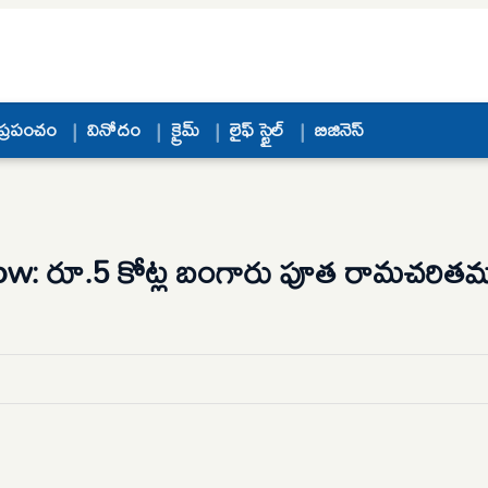
ప్రపంచం
వినోదం
క్రైమ్
లైఫ్ స్టైల్
బిజినెస్
w: రూ.5 కోట్ల బంగారు పూత రామచరితమ