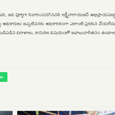
 ఇది పూర్తిగా నివారించదగినదని లక్ష్మీనారాయణన్ అభిప్రాయపడ్డార
ు అధికారులు ఇప్పటివరకు అధికారికంగా ఎలాంటి ప్రకటన చేయలేదు.
తో ముడిపడిన విరాళాలు, కానుకల విషయంలో జవాబుదారీతనం ఉండాల
pp