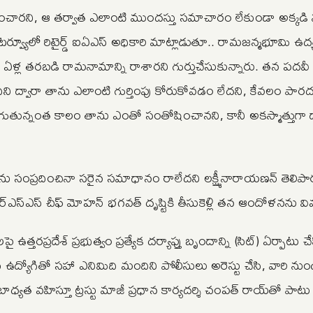
 ఉంచారని, ఆ తర్వాత ఎలాంటి ముందస్తు సమాచారం లేకుండా అక్కడి 
ంటర్వ్యూలో రిటైర్డ్ ఐఏఎస్ అధికారి మాట్లాడుతూ.. రామజన్మభూమి
 ఏళ్ల తరబడి రామనామాన్ని రాశారని గుర్తుచేసుకున్నారు. తన పద
ని ద్వారా తాను ఎలాంటి గుర్తింపు కోరుకోవడం లేదని, కేవలం పార
రుగుతున్నంత కాలం తాను ఎంతో సంతోషించానని, కానీ అకస్మాత్తుగా ద
ు సంప్రదించినా సరైన సమాధానం రాలేదని లక్ష్మీనారాయణన్ తెలిపా
స్ఎస్ చీఫ్ మోహన్ భగవత్ దృష్టికి తీసుకెళ్లి తన ఆందోళనను వి
ప్రదేశ్ ప్రభుత్వం ప్రత్యేక దర్యాప్తు బృందాన్ని (సిట్) ఏర్పాటు 
 ఉద్యోగితో సహా ఎనిమిది మందిని పోలీసులు అరెస్టు చేసి, వారి ను
బాధ్యత వహిస్తూ ట్రస్టు మాజీ ప్రధాన కార్యదర్శి చంపత్ రాయ్‌తో పాటు మ