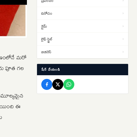
ప్రపంచం
›
విద్యార్థుల నిరసనలు తీవ్రతరం…
వినోదం
›
లఖింపూర్ హింసాకాండ కేసులో.. ఆశిష్
13:06
క్రైమ్
›
మిశ్రా బెయిల్ షరతుల సడలింపునకు
‘సుప్రీం’ నో
లైఫ్ స్టైల్
›
తెహెల్కా పత్రిక మాజీ సంపాదకుడికి
12:45
10ఏళ్ల కఠిన కారాగార శిక్ష… బాంబే
బిజినెస్
›
ుణంలోనే మరో
హైకోర్టు తీర్పు
ారు పూత గల
షేర్ చేయండి
 ఈ అమూల్యమైన
పూయించి ఈ
కు