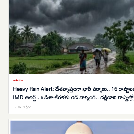
జాతీయం
Heavy Rain Alert: దేశవ్యాప్తంగా భారీ వర్షాలు.. 16 రాష్ట్రాల
IMD అలర్ట్.. ఒడిశా-కేరళకు రెడ్ వార్నింగ్.. దక్షిణాది రాష్ట్రాల్లో
ఉరుములతో కూడిన వానలు..
12 hours క్రితం