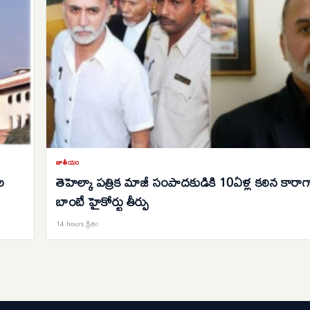
జాతీయం
ల
తెహెల్కా పత్రిక మాజీ సంపాదకుడికి 10ఏళ్ల కఠిన కారాగ
బాంబే హైకోర్టు తీర్పు
14 hours క్రితం