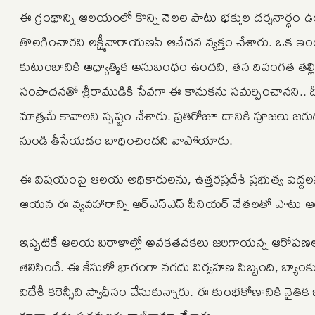
ఈ గ్రంథాన్ని ఆలయంలో కొన్ని నెలల పాటు భక్తుల దర్శనార్థం
తొలగించారని లక్ష్మీనారాయణన్ ఆవేదన వ్యక్తం చేశారు. ఒక ఇ
కుటుంబానికి ఆధ్యాత్మిక అనుబంధం ఉందని, తన దివంగత తల్లి
సంపాదనతో శ్రీరాముడికి సేవగా ఈ కానుకను సమర్పించానని.. దీ
మాత్రమే కావాలని స్పష్టం చేశారు. ప్రతిరోజూ దానికి పూజలు జ
నుండి తీసేయడం బాధించిందని వాపోయారు.
ఈ విషయంపై ఆలయ అధికారులను, ఉత్తరప్రదేశ్ ప్రభుత్వ పెద్దలన
ఆయన ఈ వ్యవహారాన్ని ఆర్ఎస్ఎస్ సీనియర్ నేతలతో పాటు ఆర్ఎ
ఇప్పటికే ఆలయ విరాళాల్లో అవకతవకలు జరిగాయన్న ఆరోపణలపై ఉత్తర
తెలిసిందే. ఈ కేసులో భాగంగా నగదు నిర్వహణ సిబ్బంది, బ్యాంకు
విదేశీ కరెన్సీని స్వాధీనం చేసుకున్నారు. ఈ కుంభకోణానికి నైతిక 