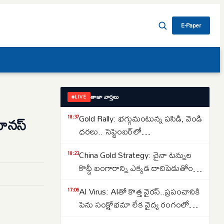
E-Paper
తాజా వార్తలు
LIVE
Gold Rally: భగ్గుమంటున్న పసిడి, వెండి
ానస్
18:37
ధరలు.. సెప్టెంబర్‌లో
పెరుగుతాయా..తగ్గుతాయా..
China Gold Strategy: చైనా టన్నుల
18:23
కొద్దీ బంగారాన్ని ఎక్కడ దాచిపెడుతోందో
తెలుసా.. డ్రాగన్ కంట్రీ గోల్డ్ రిజర్వ్‌ల
AI Virus: AIతో కొత్త వైరస్‌..ప్రపంచానికి
17:06
వెనుక అసలు కథ ఇదే..
పెను సంక్షోభమా లేక వైద్య రంగంలో
విప్లవమా.. తలలు పట్టుకుంటున్న