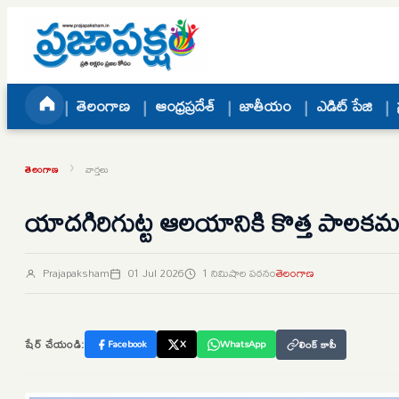
Skip to content
తెలంగాణ
ఆంధ్రప్రదేశ్
జాతీయం
ఎడిట్ పేజి
›
తెలంగాణ
వార్తలు
యాదగిరిగుట్ట ఆలయానికి కొత్త పాలకమండ
Prajapaksham
01 Jul 2026
1 నిమిషాల పఠనం
తెలంగాణ
షేర్ చేయండి:
Facebook
X
WhatsApp
లింక్ కాపీ