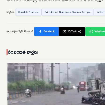
ట్యాగ్‌లు:
Konidela Surekha
Sri Lakshmi Narasimha Swamy Temple
Yadadr
ఈ వార్తను షేర్ చేయండి:
Facebook
X (Twitter)
WhatsA
సంబంధిత వార్తలు