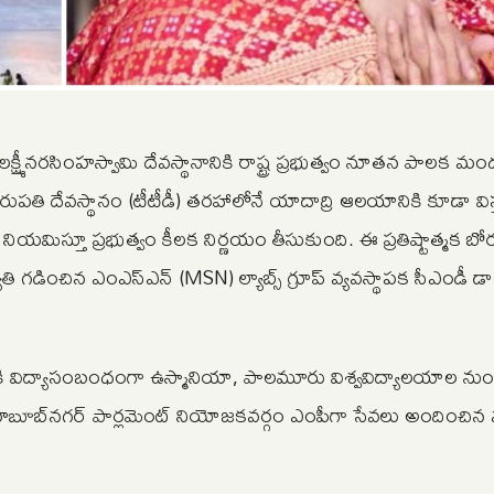
్ష్మీనరసింహస్వామి దేవస్థానానికి రాష్ట్ర ప్రభుత్వం నూతన పాలక మండలిన
 తిరుపతి దేవస్థానం (టీటీడీ) తరహాలోనే యాదాద్రి ఆలయానికి కూడా విస
ిస్తూ ప్రభుత్వం కీలక నిర్ణయం తీసుకుంది. ఈ ప్రతిష్టాత్మక బోర్డ
ి గడించిన ఎంఎస్‌ఎన్‌ (MSN) ల్యాబ్స్ గ్రూప్ వ్యవస్థాపక సీఎండీ డాక్
్డికి విద్యాసంబంధంగా ఉస్మానియా, పాలమూరు విశ్వవిద్యాలయాల నుం
ూబ్‌నగర్‌ పార్లమెంట్ నియోజకవర్గం ఎంపీగా సేవలు అందించిన మ