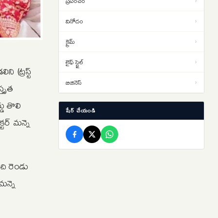
ప్రపంచం
›
ప్రైవేట్‌ విశ్వవిద్యాలయాల్లో రిజర్వేషన్లు
08:49
అవసరం
వినోదం
›
క్రైమ్
›
ఉచిత యుపిఐకి ధర కట్టే ప్రయత్నం!
08:46
లైఫ్ స్టైల్
›
ి (ట్రస్ట్
బిజినెస్
›
్తృత
ు తొలి
షేర్ చేయండి
టర్ మన్నె
చి రెండు
న్నె