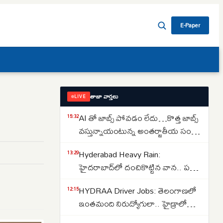
E-Paper
తాజా వార్తలు
LIVE
AI తో జాబ్స్ పోవడం లేదు…కొత్త జాబ్స్
15:32
వస్తున్నాయంటున్న అంతర్జాతీయ సంస్థ
నోమురా..కారణాలు ఇవే…
Hyderabad Heavy Rain:
13:29
హైదరాబాద్‌లో దంచికొట్టిన వాన.. పలు
ప్రాంతాల్లో రోడ్లు జలమయం..
HYDRAA Driver Jobs: తెలంగాణలో
12:15
అత్యవసరమైతే తప్ప ఇళ్ల నుంచి
ఇంతమంది నిరుద్యోగులా.. హైడ్రాలో
బయటకు రావొద్దని సూచన..
150 డ్రైవర్ పోస్టుల కోసం తరలివచ్చిన