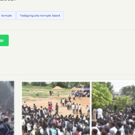
i temple
Yadagirigutta temple board
pp