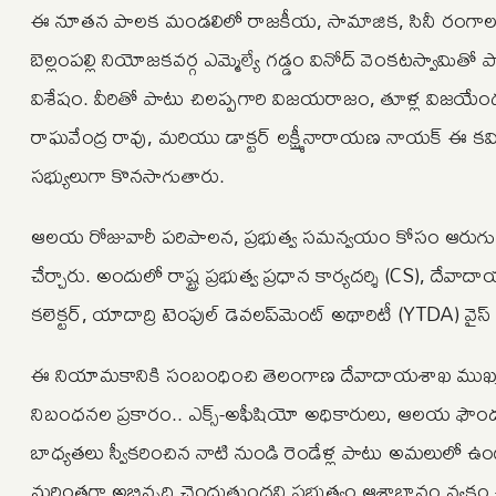
ఈ నూతన పాలక మండలిలో రాజకీయ, సామాజిక, సినీ రంగాలకు చెం
బెల్లంపల్లి నియోజకవర్గ ఎమ్మెల్యే గడ్డం వినోద్‌ వెంకటస్వామితో
విశేషం. వీరితో పాటు చిలప్పగారి విజయరాజం, తూళ్ల విజయే
రాఘవేంద్ర రావు, మరియు డాక్టర్‌ లక్ష్మీనారాయణ నాయక్ ఈ క
సభ్యులుగా కొనసాగుతారు.
ఆలయ రోజువారీ పరిపాలన, ప్రభుత్వ సమన్వయం కోసం ఆరుగురు ఉ
చేర్చారు. అందులో రాష్ట్ర ప్రభుత్వ ప్రధాన కార్యదర్శి (CS), ద
కలెక్టర్, యాదాద్రి టెంపుల్ డెవలప్‌మెంట్ అథారిటీ (YTDA) వైస
ఈ నియామకానికి సంబంధించి తెలంగాణ దేవాదాయశాఖ ముఖ్య కార్య
నిబంధనల ప్రకారం.. ఎక్స్‌-అఫీషియో అధికారులు, ఆలయ ఫౌండర్ ట
బాధ్యతలు స్వీకరించిన నాటి నుండి రెండేళ్ల పాటు అమలులో ఉంట
మరింతగా అభివృద్ధి చెందుతుందని ప్రభుత్వం ఆశాభావం వ్యక్తం 