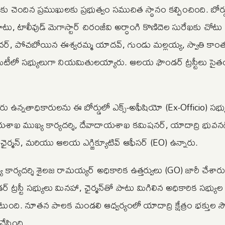
దిన ప్రముఖులకు ప్రభుత్వం సముచిత స్థానం కల్పించింది. బోర్డ
 పాటు, టాలీవుడ్ మెగాస్టార్ చిరంజీవి అర్ధాంగి కొణిదెల సురేఖకు చోట
ందర్, పోచబోయిన ఈశ్వరమ్మ యాదవ్, గుండు మల్లయ్య, స్వాతి కా
మిటీలో సభ్యులుగా నియమితులయ్యారు. ఆలయ ఫౌండర్‌ ట్రస్టీలు సైతం
న్నతాధికారులను ఈ బోర్డులో ఎక్స్‌-అఫీషియో (Ex-Officio) సభ్య
ేవాదాయశాఖ ముఖ్య కార్యదర్శి, దేవాదాయశాఖ కమిషనర్, యాదాద్రి భువనగిర
్ ఛైర్మన్, మరియు ఆలయ ఎగ్జిక్యూటివ్ ఆఫీసర్ (EO) ఉన్నారు.
దర్శి శైలజ రామయ్యర్‌ అధికారిక ఉత్తర్వులు (GO) జారీ చేశారు. 
్రస్టీ సభ్యులు మినహా, ఛైర్మన్‌తో పాటు మిగిలిన అధికారిక సభ్య
ుంది. నూతన పాలక మండలి ఆధ్వర్యంలో యాదాద్రి క్షేత్రం భక్తుల సౌక
చేసింది.