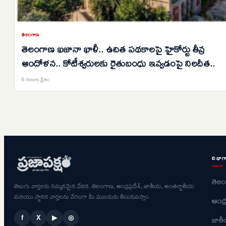
తెలంగాణ
తెలంగాణ ఖజానా ఖాళీ.. ఉచిత పథకాలపై హైకోర్టు తీవ్ర
ఆందోళన.. కోటీశ్వరులకు రైతుబంధు ఇవ్వడంపై నిలదీత..
6 hours క్రితం
విభాగ
తెల
తెలుగు వార్తలకు నమ్మకమైన వేదిక. తెలంగాణ, ఆంధ్రప్రదేశ్, జాతీయ, అంతర్జాతీయ
మరియు స్థానిక వార్తలను వేగంగా మీ ముందుకు తీసుకువస్తాం.
ఆంధ్ర
జాత
f
X
▶
◎