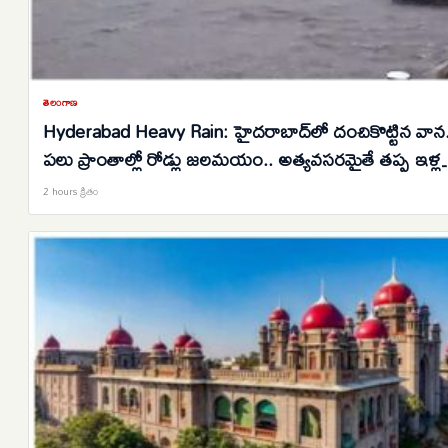
తెలంగాణ
Hyderabad Heavy Rain: హైదరాబాద్‌లో దంచికొట్టిన వాన.
పలు ప్రాంతాల్లో రోడ్లు జలమయం.. అత్యవసరమైతే తప్ప ఇళ్ల
నుంచి బయటకు రావొద్దని సూచన..
2 hours క్రితం