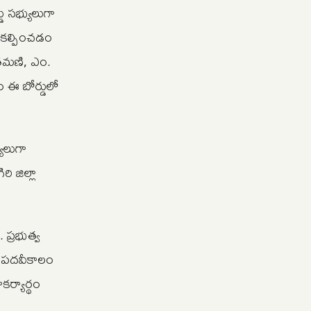
ు సభ్యులుగా
ు కల్పించడం
ంతమణి, ఎం.
 ఈ బోర్డులో
ులుగా
ి జిల్లా
ప్రభుత్వ
ుల పదవీకాలం
ర్యార్థం