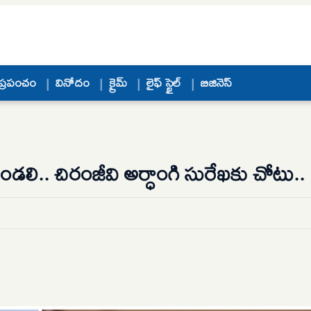
ప్రపంచం
వినోదం
క్రైమ్
లైఫ్ స్టైల్
బిజినెస్
లి.. చిరంజీవి అర్ధాంగి సురేఖకు చోటు..