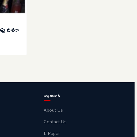
పు దిశగా
సంప్రదించండి
About Us
Contact Us
E-Paper