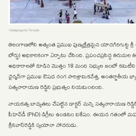
Yadagirigutta Temple
తెలంగాణలోని అత్యంత ప్రముఖ పుణ్యక్షేత్రమైన యాదగిరిగుట్ట శ్రీ లక
బోర్డు) అధికారికంగా ఏర్పాటు చేసింది. ప్రపంచప్రసిద్ధ తిరుమల
అధికారాలతో కూడిన మొత్తం 18 మంది సభ్యుల జంబో కమిటీని నియమ
ఛైర్మన్‌గా ప్రముఖ ఔషధ రంగ పారిశ్రామికవేత్త, అంతర్జాతీయ ఖ్యాత
సత్యనారాయణ రెడ్డిని ప్రభుత్వం నియమించింది.
నాయకత్వ బాధ్యతలు చేపట్టిన డాక్టర్ మన్నె సత్యనారాయణ రెడ
పీహెచ్‌డీ (PhD) డిగ్రీలు ఉండటం విశేషం. ఈయన గతంలో మహబ
శ్రీనివాస్‌రెడ్డికి స్వయానా సోదరుడు.