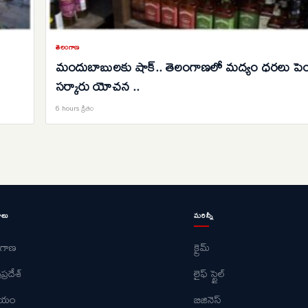
తెలంగాణ
మందుబాబులకు షాక్.. తెలంగాణలో మద్యం ధరలు పెం
సర్కారు యోచన ..
6 hours క్రితం
ాలు
మరిన్నీ
ంగాణ
క్రైమ్
ప్రదేశ్
లైఫ్ స్టైల్
ీయం
బిజినెస్