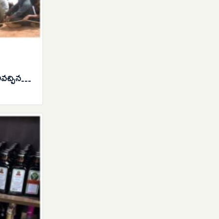
ివచ్చిన